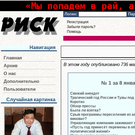
«Мы попадем в рай, а
Логин:
Пар
Регистрация
Забыли пароль?
Помощь
Навигация
Главная
В этом году опубликовано 736 м
Архив
О нас
Дополнительно
№ 1 за 8 янв
Пользователи
Свежий анекдот
Трагический год России и Тувы по
Случайная картинка
Коротко
Обзор прессы
Была ли взятка?
Срыв программы переселения из ав
виноват?
Управляющие компании зажимают 
«Пусть год принесёт перемены в об
политической жизни!»