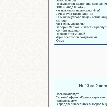
Обзор прессы
Прокуратура: Выявлены нарушени
ООО «Завод ЖБИ-2»
Как поживают наши самолёты?
Зачем Туве такая власть?
За ошибки управляющей компании
жильцы
Как жизнь, Хакасия?
Валерий Салчак: «Власть в респуб
как чёрт ладана»
Перекрёсток мнений
Игры престолов по-тувински
Юмор
№ 13 за 2 апр
Свежий анекдот
Сергей Сафрин: «Приносящие зло о
Чёрную карму»
В преддверии осенних выборов в Т