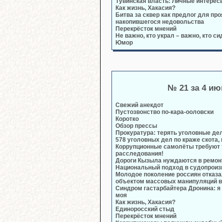
Тувинская власть: Личные интерес
Как жизнь, Хакасия?
Битва за сквер как предлог для пр
накопившегося недовольства
Перекрёсток мнений
Не важно, кто украл – важно, кто си
Юмор
№ 21 за 4 и
Свежий анекдот
Пустозвонство по-кара-ооловски
Коротко
Обзор прессы
Прокуратура: терять уголовные де
578 уголовных дел по краже скота,
Коррупционные самолёты требуют 
расследования!
Дороги Кызыла нуждаются в ремон
Национальный подход в судопроиз
Молодое поколение россиян отказа
объектом массовых манипуляций 
Синдром гастарбайтера Дронина: я 
моя
Как жизнь, Хакасия?
Единоросский стыд
Перекрёсток мнений