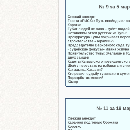
№ 9 за 5 мар
Свежий анекдот
Газета «РИСК»: Путь свободы слова
Коротко
Губит людей не пиво – губит людей
Остановим отток русских из Тувы!
Прокуратура Тувы покрывает воров
строительстве «Терапии»?
Председателю Верховного суда Ту
«судейские фокусы» Ивана Успуна
Правительство Тувы: Желание в То
двух зайцев
Кадеты Кызылского президентског
Шойгу перестать их избивать и уни
Как жизнь, Хакасия?
Кто решил судьбу тувинского сумо
Перекрёсток мнений
Юмор
№ 11 за 19 ма
Свежий анекдот
Кара-оол под тенью Ооржака
Коротко