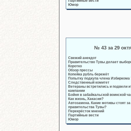
Партийные вести
Юмор
№ 43 за 29 окт
Свежий анекдот
Правительство Тувы делает выбо
Коротко
Обзор прессы
Копейка рубль бережёт
Попытку подкупа члена Избиркома
Следственный комитет
Ветераны встретились и подвели и
кампании
Бойня в забайкальской воинской ча
Как жизнь, Хакасия?
Автозамена. Какие мотивы стоят за
правительства Тувы?
Перекрёсток мнений
Партийные вести
Юмор