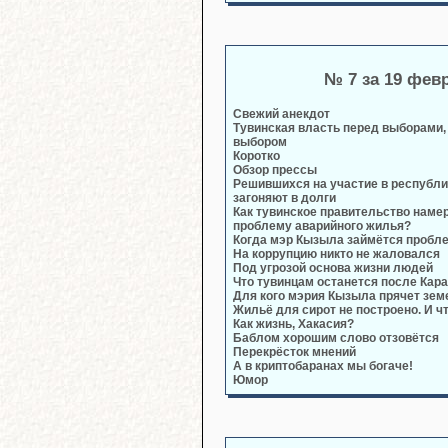
№ 7 за 19 фев
Свежий анекдот
Тувинская власть перед выборами,
выбором
Коротко
Обзор прессы
Решившихся на участие в республ
загоняют в долги
Как тувинское правительство наме
проблему аварийного жилья?
Когда мэр Кызыла займётся пробл
На коррупцию никто не жаловался
Под угрозой основа жизни людей
Что тувинцам останется после Кар
Для кого мэрия Кызыла прячет зем
Жильё для сирот не построено. И ч
Как жизнь, Хакасия?
Баблом хорошим слово отзовётся
Перекрёсток мнений
А в криптобаранах мы богаче!
Юмор