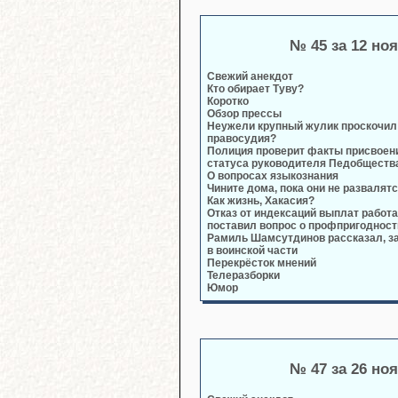
№ 45 за 12 но
Свежий анекдот
Кто обирает Туву?
Коротко
Обзор прессы
Неужели крупный жулик проскочил 
правосудия?
Полиция проверит факты присвоен
статуса руководителя Педобществ
О вопросах языкознания
Чините дома, пока они не развалят
Как жизнь, Хакасия?
Отказ от индексаций выплат рабо
поставил вопрос о профпригодност
Рамиль Шамсутдинов рассказал, за
в воинской части
Перекрёсток мнений
Телеразборки
Юмор
№ 47 за 26 но