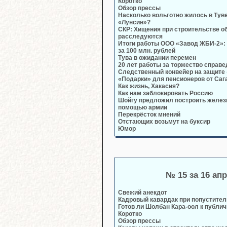
Коротко
Обзор прессы
Насколько вольготно жилось в Тув
«Лунсин»?
СКР: Хищения при строительстве о
расследуются
Итоги работы ООО «Завод ЖБИ-2»:
за 100 млн. рублей
Тува в ожидании перемен
20 лет работы за торжество справ
Следственный конвейер на защите
«Подарки» для пенсионеров от Саг
Как жизнь, Хакасия?
Как нам заблокировать Россию
Шойгу предложил построить железн
помощью армии
Перекрёсток мнений
Отстающих возьмут на буксир
Юмор
№ 15 за 16 ап
Свежий анекдот
Кадровый кавардак при попустите
Готов ли Шолбан Кара-оол к публи
Коротко
Обзор прессы