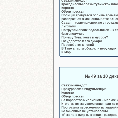
Свежий анекдот
Крокодиловы слёзы тувинской вла
Коротко
Обзор прессы
Полиции требуется больше времени
разобраться в мошенничестве Още
Судья – коррупционер, но с госуд
льготами
По трупам своих подельников – к 
благополучию
Почему Тува тонет в мусоре?
Государство и его дикари
Перекрёсток мнений
В Туве власти обокрали верующих
Юмор
№ 49 за 10 дек
Свежий анекдот
Прокурорская индульгенция
Коротко
Обзор прессы
За воровство миллионов – мелкие
Кто ответит за ущемление прав дет
Программа переселения из аварийн
но виновные не установлены
«Я желаю видеть в своих гражданах