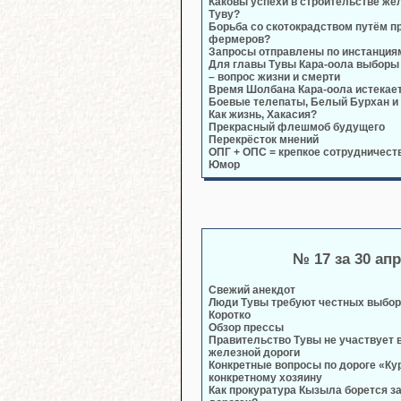
Каковы успехи в строительстве жел
Туву?
Борьба со скотокрадством путём пр
фермеров?
Запросы отправлены по инстанция
Для главы Тувы Кара-оола выборы
– вопрос жизни и смерти
Время Шолбана Кара-оола истекае
Боевые телепаты, Белый Бурхан и
Как жизнь, Хакасия?
Прекрасный флешмоб будущего
Перекрёсток мнений
ОПГ + ОПС = крепкое сотрудничест
Юмор
№ 17 за 30 ап
Свежий анекдот
Люди Тувы требуют честных выбо
Коротко
Обзор прессы
Правительство Тувы не участвует 
железной дороги
Конкретные вопросы по дороге «Ку
конкретному хозяину
Как прокуратура Кызыла борется за