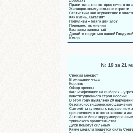
дорогах?
Правительство, которое ничего не 
Жилищно-коммунальные страсти
Статистика как неуважение к власт
Как жизнь, Хакасия?
Популизм – благо или зло?
Перекрёсток мнений
Без вины виноватый
Давайте гордиться нашей Госдумой
Юмор
№ 19 за 21 м
Свежий анекдот
В ожидании чуда
Коротко
Обзор прессы
Фальсификации на выборах – угроз
конституционного строя России!
В этом году выявлено 20 нарушени
безопасности дорожного движения
Самолёты куплены с нарушением за
привлечения к ответственности ис
Затяжные бои с коррумпированны
тувинского правительства
Духи помогут сильным
Какие медали придётся снять Серг