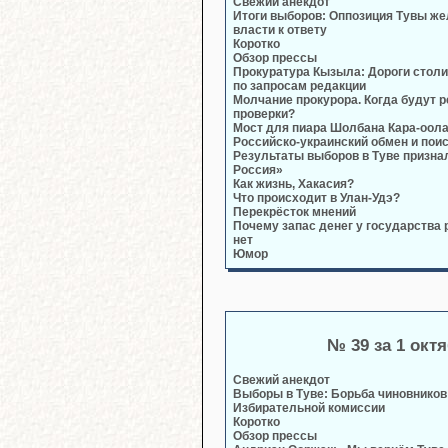
Свежий анекдот
Итоги выборов: Оппозиция Тувы же
власти к ответу
Коротко
Обзор прессы
Прокуратура Кызыла: Дороги стол
по запросам редакции
Молчание прокурора. Когда будут 
проверки?
Мост для пиара Шолбана Кара-оол
Российско-украинский обмен и поис
Результаты выборов в Туве призна
Россия»
Как жизнь, Хакасия?
Что происходит в Улан-Удэ?
Перекрёсток мнений
Почему запас денег у государства р
нет
Юмор
№ 39 за 1 окт
Свежий анекдот
Выборы в Туве: Борьба чиновников
Избирательной комиссии
Коротко
Обзор прессы