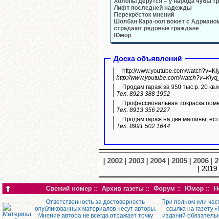
Холопы дерутся – у народа чубы т
Лифт последней надежды
Перекрёсток мнений
Шолбан Кара-оол воюет с Адриано
страдают рядовые граждане
Юмор
Доска объявлений
http://www.youtube.com/watch?v=K
http://www.youtube.com/watch?v=Kiyq
Продам гараж за 950 тыс.р. 20 кв.
Тел. 8923 388 1952
Профессиональная покраска пом
Тел. 8913 356 2227
Продам гараж на две машины, ест
Тел. 8991 502 1644
|
2002
|
2003
|
2004
|
2005
|
2006
|
2
| 2019
Свежий номер
::
Архив газеты
::
Форум
::
Юмор
::
Н
Ответственность за достоверность
При полном или час
опубликованных материалов несут авторы.
ссылка на газету 
Мнение автора не всегда отражает точку
изданий обязатель