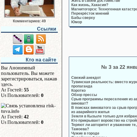
Жить в своём достоинстве
Как жизнь, Хакасия?
Магнитогорск: Техногенная катастр
Перекрёсток мнений
Бабы сверху
Комментариев: 49
Юмор
Ссылки
Кто на сайте
№ 3 за 22 янв
Вы Анонимный
пользователь. Вы можете
Свежий анекдот
зарегистрироваться, нажав
Тувинская реальность: вместо жур
здесь
.
пропаганда
Гостей:
55
Коротко
Пользователей:
0
Обзор прессы
Срыв программы переселения из ав
виноват?
risk-
В поисках виноватого за срыв про
tuva.info
из аварийного жилья
Гостей:
42
Земля в Кызыле только для избран
Кто прикрывает воровство на стро
Пользователей:
0
Теряют ли авторитет и уважение те
Тамоева?
Чужие в городе