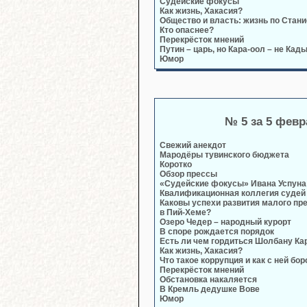
Судейские фокусы
Как жизнь, Хакасия?
Общество и власть: жизнь по Стан
Кто опаснее?
Перекрёсток мнений
Путин – царь, но Кара-оол – не Кад
Юмор
№ 5 за 5 фев
Свежий анекдот
Мародёры тувинского бюджета
Коротко
Обзор прессы
«Судейские фокусы» Ивана Успуна 
Квалификационная коллегия судей
Каковы успехи развития малого п
в Пий-Хеме?
Озеро Чедер – народный курорт
В споре рождается порядок
Есть ли чем гордиться Шолбану Ка
Как жизнь, Хакасия?
Что такое коррупция и как с ней бо
Перекрёсток мнений
Обстановка накаляется
В Кремль дедушке Вове
Юмор