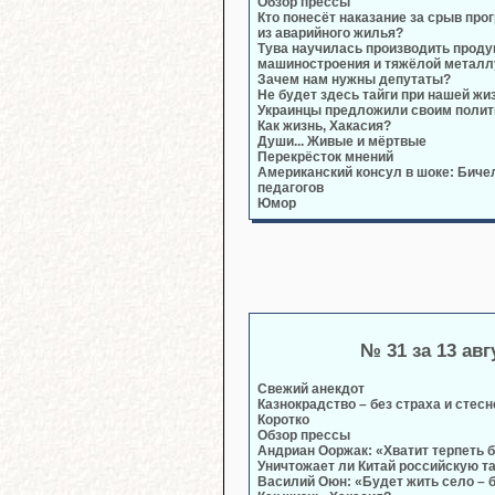
Обзор прессы
Кто понесёт наказание за срыв пр
из аварийного жилья?
Тува научилась производить прод
машиностроения и тяжёлой металл
Зачем нам нужны депутаты?
Не будет здесь тайги при нашей жи
Украинцы предложили своим полит
Как жизнь, Хакасия?
Души... Живые и мёртвые
Перекрёсток мнений
Американский консул в шоке: Биче
педагогов
Юмор
№ 31 за 13 авг
Свежий анекдот
Казнокрадство – без страха и стес
Коротко
Обзор прессы
Андриан Ооржак: «Хватит терпеть 
Уничтожает ли Китай российскую т
Василий Оюн: «Будет жить село – б