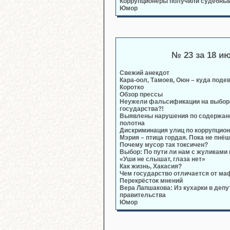
Коррупционеры получили судебный
Юмор
№ 23 за 18 и
Свежий анекдот
Кара-оол, Тамоев, Оюн – куда поде
Коротко
Обзор прессы
Неужели фальсификации на выбора
государства?!
Выявлены нарушения по содержан
полотна
Дискриминация улиц по коррупцион
Мэрия – птица гордая. Пока не пнёш
Почему мусор так токсичен?
Выбор: По пути ли нам с жуликами
«Уши не слышат, глаза нет»
Как жизнь, Хакасия?
Чем государство отличается от ма
Перекрёсток мнений
Вера Лапшакова: Из кухарки в деп
правительства
Юмор