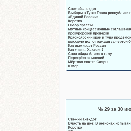
Свежий анекдот
Выборы в Туве: Глава республики в
«Единой России»
Коротко
Обзор прессы
Мутные концессионные соглашени
прокурорской проверки
Красноярский край и Тува продемо
высокую долю граждан за чертой б
Как вымирает Россия
Как жизнь, Хакасия?
Своя обида ближе к телу
Перекрёсток мнений
Мёртвая хватка Саяры
Юмор
№ 29 за 30 и
Свежий анекдот
Власть на дне: В регионах испыта
Коротко