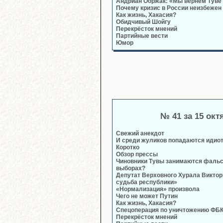
Андриан Ооржак: «Мы вернём Туве
Почему кризис в России неизбежен
Как жизнь, Хакасия?
Обидчивый Шойгу
Перекрёсток мнений
Партийные вести
Юмор
№ 41 за 15 окт
Свежий анекдот
И среди жуликов попадаются идио
Коротко
Обзор прессы
Чиновники Тувы занимаются фаль
выборах?
Депутат Верховного Хурала Виктор
судьба республики»
«Нормализация» произвола
Чего не может Путин
Как жизнь, Хакасия?
Спецоперация по уничтожению ФБ
Перекрёсток мнений