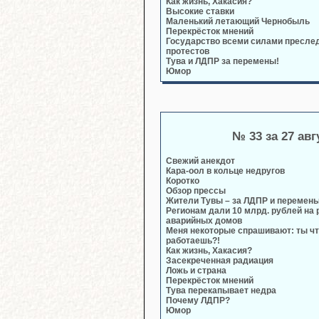
Как жизнь, Хакасия?
Высокие ставки
Маленький летающий Чернобыль
Перекрёсток мнений
Государство всеми силами преслед
протестов
Тува и ЛДПР за перемены!
Юмор
№ 33 за 27 авг
Свежий анекдот
Кара-оол в кольце недругов
Коротко
Обзор прессы
Жители Тувы – за ЛДПР и перемены
Регионам дали 10 млрд. рублей на
аварийных домов
Меня некоторые спрашивают: ты чт
работаешь?!
Как жизнь, Хакасия?
Засекреченная радиация
Ложь и страна
Перекрёсток мнений
Тува перекапывает недра
Почему ЛДПР?
Юмор