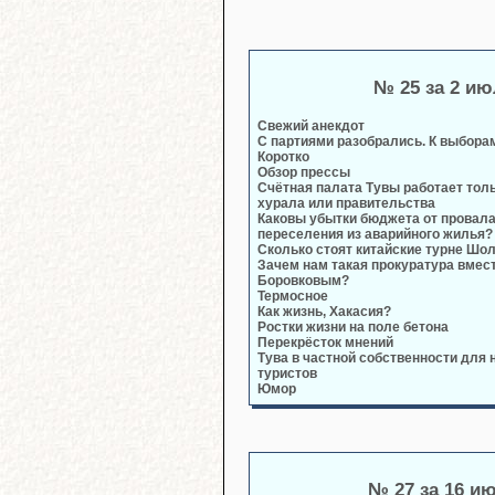
№ 25 за 2 и
Свежий анекдот
С партиями разобрались. К выбора
Коротко
Обзор прессы
Счётная палата Тувы работает толь
хурала или правительства
Каковы убытки бюджета от провал
переселения из аварийного жилья?
Сколько стоят китайские турне Шо
Зачем нам такая прокуратура вмест
Боровковым?
Термосное
Как жизнь, Хакасия?
Ростки жизни на поле бетона
Перекрёсток мнений
Тува в частной собственности для
туристов
Юмор
№ 27 за 16 и