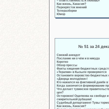
– ответственность и любовь»
Как жизнь, Хакасия?
Перекрёсток мнений
Телеразборки
Юмор
№ 51 за 24 дек
Свежий анекдот
Послание ни о чём и в никуда
Коротко
Обзор прессы
Факты хищения бюджетных средств
«Терапии» в Кызыле проверяются
Остановите воровство бюджетных с
«Дворца молодёжи»!
Кто нажился на фиктивной дамбе в
Когда закончится формирование п
Что делает тувинское правительст
цен?
Осторожно! Ощепкова на свободе и
смирительной рубашки!
Судебный департамент Тувы тормо
Как жизнь, Хакасия?