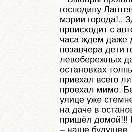
господину Лаптев
мэрии города!.. 
происходит с ав
часа ждем даже д
позавчера дети 
левобережных дач
остановках толпы
приехал всего ли
проехал мимо. Бе
улице уже стемне
на даче в остан
пришёл домой!!! 
– наше будущее,