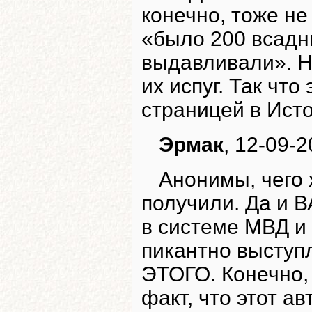
конечно, тоже н
«было 200 всадни
выдавливали». Н
их испуг. Так чт
страницей в Ист
Эрмак
, 12-09-2
Анонимы, чего 
получили. Да и В
в системе МВД и 
пикантно высту
ЭТОГО. Конечно, 
факт, что этот а