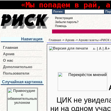
«Мы попадем в рай, а
Логин:
Пар
Регистрация
Забыли пароль?
Помощь
Навигация
Главная
->
Архив
->
Архив газеты «РИСК э
Главная
A+
|
A
|
A-
Архив
О нас
Дополнительно
Пользователи
Случайная картинка
ЦИК не увидел
ни на одном уча