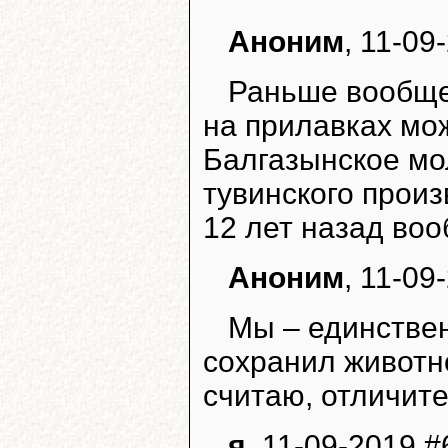
Аноним
, 11-09
Раньше вообще
на прилавках мож
Балгазынское мо
тувинского произ
12 лет назад воо
Аноним
, 11-09
Мы – единствен
сохранил животно
считаю, отличит
я
, 11-09-2019 #