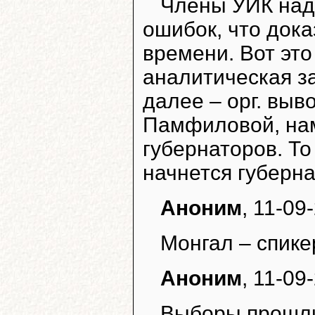
Члены УИК наде
ошибок, что док
времени. Вот это
аналитическая за
далее – орг. выв
Памфиловой, на
губернаторов. То 
начнется губерн
Аноним
, 11-09
Монгал – спике
Аноним
, 11-09
Выборы прошли