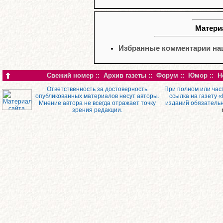
Материа
Избранные комментарии наш
Свежий номер
::
Архив газеты
::
Форум
::
Юмор
::
Н
Ответственность за достоверность
При полном или час
опубликованных материалов несут авторы.
ссылка на газету 
Мнение автора не всегда отражает точку
изданий обязатель
зрения редакции.