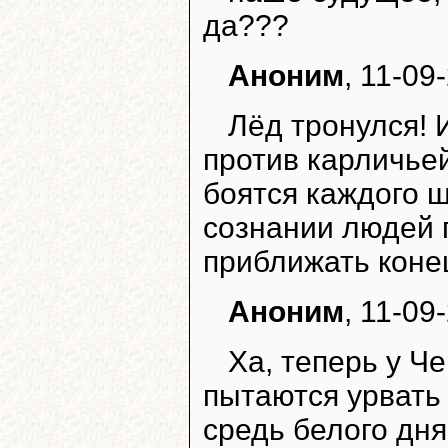
да???
Аноним
, 11-09
Лёд тронулся!
против карличьей
боятся каждого 
сознании людей 
приближать конец
Аноним
, 11-09
Ха, теперь у Ч
пытаются урвать 
средь белого дн