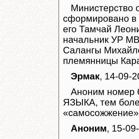
Министерство 
сформировано в 
его Тамчай Леон
начальник УР МВ
Салангы Михайло
племянницы Кара
Эрмак
, 14-09-2
Аноним номер 6
ЯЗЫКА, тем боле
«самосожжение» н
Аноним
, 15-09