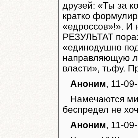
друзей: «Ты за к
кратко формулир
«едроссов»!». И 
РЕЗУЛЬТАТ пораз
«единодушно под
направляющую л
власти», тьфу. П
Аноним
, 11-09
Намечаются мит
беспредел не хоч
Аноним
, 11-09