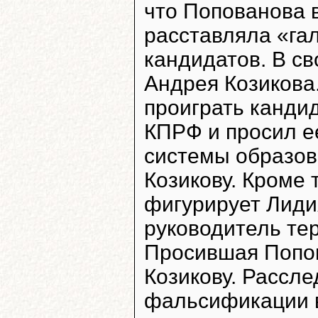
что Попованова 
расставляла «гал
кандидатов. В св
Андрея Козикова.
проиграть кандид
КПРФ и просил е
системы образова
Козикову. Кроме 
фигурирует Лиди
руководитель те
Просившая Попо
Козикову. Рассл
фальсификации в