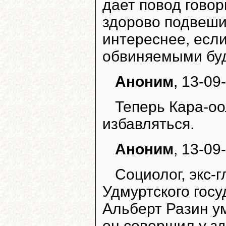
дает повод говор
здорово подвеши
интереснее, если
обвиняемыми буде
Аноним
, 13-09
Теперь Кара-оол
избавляться.
Аноним
, 13-09
Социолог, экс-
Удмуртского гос
Альберт Разин у
он совершил у з