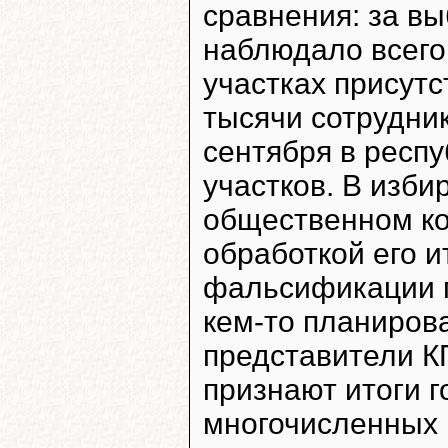
сравнения: за в
наблюдало всего 
участках присутс
тысячи сотрудни
сентября в респ
участков. В изби
общественном ко
обработкой его и
фальсификации п
кем-то планирова
представители К
признают итоги г
многочисленных 