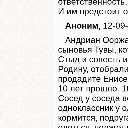
ответственность,
И им предстоит 
Аноним
, 12-09
Андриан Ооржа
сыновья Тувы, к
Стыд и совесть 
Родину, отобрали
продадите Енисе
10 лет прошло. 1
Сосед у соседа в
одноклассник у о
кормится, подруг
одеться, педагог