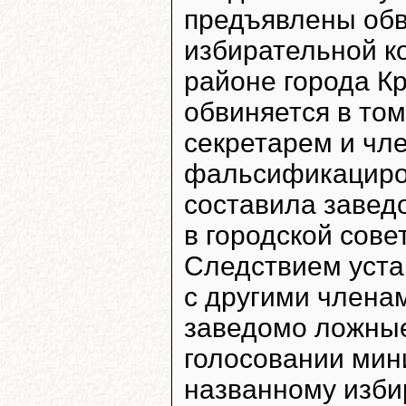
предъявлены обв
избирательной к
районе города К
обвиняется в том,
секретарем и чл
фальсификациров
составила завед
в городской совет
Следствием уста
с другими члена
заведомо ложные
голосовании мин
названному изби