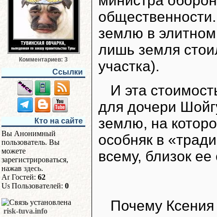
министра оборон
общественности.
землю в элитном 
лишь земля стои
Комментариев: 3
участка).
Ссылки
И эта стоимост
для дочери Шойг
землю, на котор
Кто на сайте
Вы Анонимный
особняк в «тради
пользователь. Вы
можете
всему, близок ее 
зарегистрироваться,
нажав
здесь
.
Гостей:
62
Пользователей:
0
Почему Ксения 
risk-tuva.info