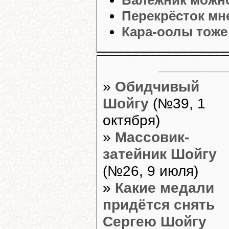
Валежник можно
Перекрёсток мн
Кара-оолы тоже
»
Обидчивый
Шойгу
(№39, 1
октября)
»
Массовик-
затейник Шойгу
(№26, 9 июля)
»
Какие медали
придётся снять
Сергею Шойгу