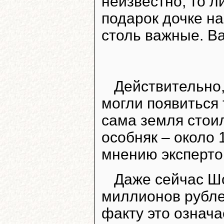
неизвестно, то л
подарок дочке н
столь важные. В
Действительно,
могли появиться 
сама земля стои
особняк – около
мнению эксперто
Даже сейчас Ш
миллионов рубле
факту это означа