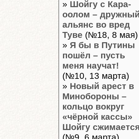
»
Шойгу с Кара-
оолом – дружны
альянс во вред
Туве
(№18, 8 мая)
»
Я бы в Путины
пошёл – пусть
меня научат!
(№10, 13 марта)
»
Новый арест в
Минобороны –
кольцо вокруг
«чёрной кассы»
Шойгу сжимаетс
(№9, 6 марта)