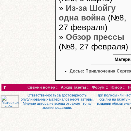
»
Из-за Шойгу
одна война
(№8,
27 февраля)
»
Обзор прессы
(№8, 27 февраля)
Материа
Досье: Приключения Серге
Свежий номер
::
Архив газеты
::
Форум
::
Юмор
::
Н
Ответственность за достоверность
При полном или час
опубликованных материалов несут авторы.
ссылка на газету 
Мнение автора не всегда отражает точку
изданий обязатель
зрения редакции.