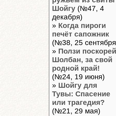
Шойгу
(№47, 4
декабря)
»
Когда пироги
печёт сапожник
(№38, 25 сентября
»
Ползи поскорей
Шолбан, за свой
родной край!
(№24, 19 июня)
»
Шойгу для
Тувы: Спасение
или трагедия?
(№21, 29 мая)