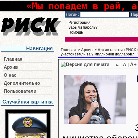
«Мы попадем в рай, а
Логин:
Пар
Регистрация
Забыли пароль?
Помощь
Навигация
Главная
->
Архив
->
Архив газеты «РИСК э
участок земли за 9 миллионов долларов?
Главная
A+
|
A
|
A-
Архив
О нас
Дополнительно
Пользователи
Случайная картинка