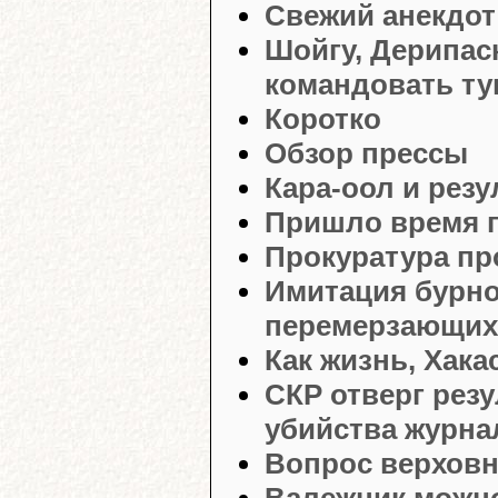
Свежий анекдот
Шойгу, Дерипаск
командовать ту
Коротко
Обзор прессы
Кара-оол и резу
Пришло время п
Прокуратура пр
Имитация бурно
перемерзающих
Как жизнь, Хака
СКР отверг рез
убийства журна
Вопрос верхов