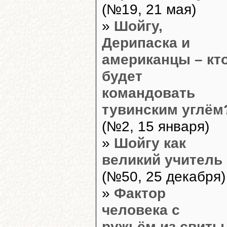
(№19, 21 мая)
»
Шойгу,
Дерипаска и
американцы – кт
будет
командовать
тувинским углём
(№2, 15 января)
»
Шойгу как
великий учитель
(№50, 25 декабря)
»
Фактор
человека с
ружьём из свиты