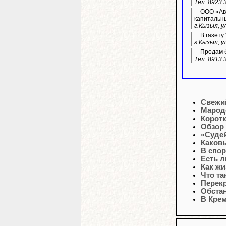
Тел. 8923 
ООО «Ава
капитальн
г.Кызыл, у
В газету
г.Кызыл, у
Продам б
Тел. 8913 
Свежи
Марод
Корот
Обзор
«Судей
Каковы
В спор
Есть л
Как жи
Что та
Перек
Обстан
В Кре