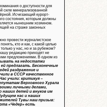
споминания о доступности для
ой силе минерализованной
чёрной. Исчезающий курорт-
ого состояния, которым должны
является нынешним хозяином.
оящей на страже законных
ожно провести журналистское
нять, кто и как, с какой целью
только у нас, но и за рубежом?
 нашу редакцию приходят не
ными предложениями. В одном из
азывать на недостатки
 ей предлагать. Бесконечные
дей раздражение и
учили в СССР качественное
Нас учили: критикуя –
депутатам Верховного Хурала
своими личными делами,
 наших детей и внуков им
будущем нас и наших
 жителей Тувы наш призыв:
орта «Чедер» есть