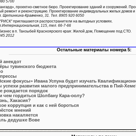
380 5700
нгард», проектно-сметное бюро. Проектирование зданий и сооружений. Про
ый ремонт и реконструкцию. Проектирование индивидуальных жилых домов и 
л. Щетинкина-Кравченко, 31. Тел. 8905 920 6050
 "РИСК" приглашаются распространители на выгодных условиях.
л.Интернациональная, 115, тел. 66-7-66
изнес в п. Танзыбей Красноярского края: Жилой дом, Помещение под СТО.
345 2012
Остальные материалы номера 5:
й анекдот
ёры тувинского бюджета
ко
 прессы
ские фокусы» Ивана Успуна будет изучать Квалификационн
 успехи развития малого предпринимательства в Пий-Хеме
е рождается порядок
и чем гордиться Шолбану Кара-оолу?
знь, Хакасия?
кое коррупция и как с ней бороться
рёсток мнений
овка накаляется
мль дедушке Вове