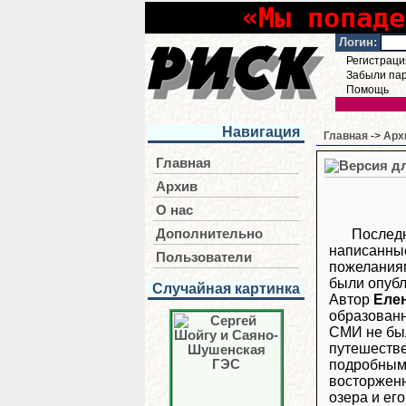
«Мы попаде
Логин:
Регистраци
Забыли па
Помощь
Навигация
Главная
->
Арх
Главная
Архив
О нас
Последн
Дополнительно
написанные
Пользователи
пожеланиям
были опуб
Случайная картинка
Автор
Еле
образованн
СМИ не был
путешестве
подробны
восторженн
озера и ег