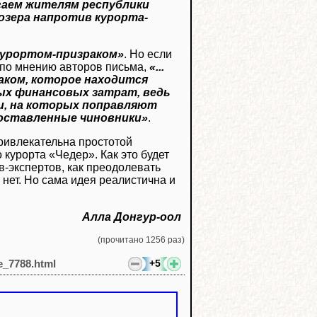
гаем жителям республики
озера напротив курорта-
курортом-призраком»
. Но если
 по мнению авторов письма,
«...
таком, которое находится
ных финансовых затрат, ведь
, на которых поправляют
оставленные чиновники»
.
привлекательна простотой
курорта «Чедер». Как это будет
ов-экспертов, как преодолевать
нет. Но сама идея реалистична и
Алла Донгур-оол
(прочитано 1256 раз)
+5
le_7788.html