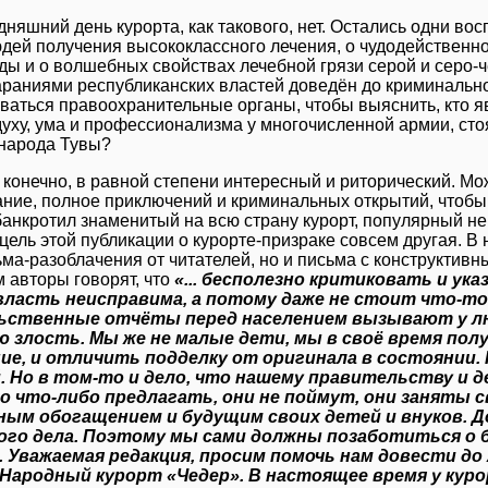
дняшний день курорта, как такового, нет. Остались одни во
дей получения высококлассного лечения, о чудодейственн
ды и о волшебных свойствах лечебной грязи серой и серо-
араниями республиканских властей доведён до криминальн
ваться правоохранительные органы, чтобы выяснить, кто 
духу, ума и профессионализма у многочисленной армии, ст
народа Тувы?
 конечно, в равной степени интересный и риторический. М
ние, полное приключений и криминальных открытий, чтобы по
банкротил знаменитый на всю страну курорт, популярный не 
цель этой публикации о курорте-призраке совсем другая. В
ьма-разоблачения от читателей, но и письма с конструктив
м авторы говорят, что
«... бесполезно критиковать и ук
власть неисправима, а потому даже не стоит что-то
ьственные отчёты перед населением вызывают у лю
 злость. Мы же не малые дети, мы в своё время пол
ие, и отличить подделку от оригинала в состоянии. 
. Но в том-то и дело, что нашему правительству и 
о что-либо предлагать, они не поймут, они заняты 
ым обогащением и будущим своих детей и внуков. До
ого дела. Поэтому мы сами должны позаботиться о 
 Уважаемая редакция, просим помочь нам довести до
Народный курорт «Чедер». В настоящее время у кур