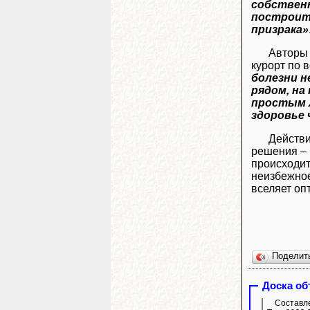
собственн
построить
призрака»
Авторы 
курорт по 
болезни н
рядом, на
простым 
здоровье
Действи
решения – 
происходит
неизбежное
вселяет оп
Поделит
Доска о
Составле