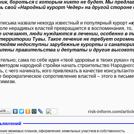
ик, бороться с которым никто не будет. Мы предла
 свой «Народный курорт Чедер» на другой стороне 
.
письма назвали некогда известный и популярный курорт
«
воле нерадивых властей превращается в воспоминания, то,
е исчезают, люди нуждаются в лечении, особенно в 
 территории Тувы. Такое лечение не требует огром
людям недоступны зарубежные курорты и санатории
 члены правительства и депутаты и другие высокоп
тельно, сама по себе идея «твоё здоровье в твоих руках» 
методом народной стройки начать строительство Народного 
ь, с чего начинать, кого привлекать в качестве консультант
 бюрократическое сопротивление властей – этого в письме 
тимизм.
ься…
risk-inform.com/artic
бъявлений
ние межевых планов, оформление земельных участков в собственность.