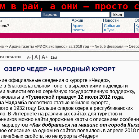
м в рай, а они – просто 
Пароль:
Архив
Новости
О
я
роль?
Архив
События
К
газеты
в Туве
П
ив
->
Архив газеты «РИСК экспресс» за 2019 год
->
№ 5, 5 февраля
-> Озер
A+
|
A
|
A-
12pt
ОЗЕРО ЧЕДЕР – НАРОДНЫЙ КУРОРТ
ие официальные сведения о курорте «Чедер»,
 в благожелательном тоне, с выражениями надежды и
и вывести его на серьёзную государственную поддержку,
ликованы в
«Тувинской правде» 12 июля 2012 года
.
на Чадамба
посвятила статью юбилею курорта,
ого в 1932 году. Больше следов озера в республиканских
о. В Интернете на различных сайтах для туристов и
нников можно найти дорожные карты с описанием особенно
м маршрутом
«Как добраться на машине от города Кы
ое описание на одном из сайтов появилось в апреле 2018 г
о лечебных свойств, но не курорта «Чедер».