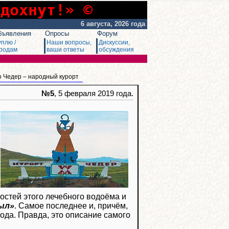
сдохнут!» ©
6 августа, 2026 года
бъявления
Опросы
Форум
уплю /
Наши вопросы,
Дискуссии,
родам
ваши ответы
обсуждения
о Чедер – народный курорт
№5
, 5 февраля 2019 года.
стей этого лечебного водоёма и
зыл»
. Самое последнее и, причём,
ода. Правда, это описание самого