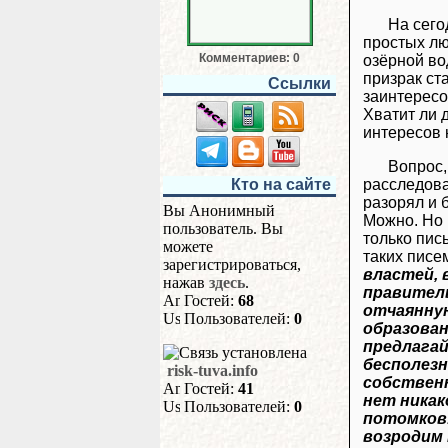
На сего
простых лю
Комментариев: 0
озёрной во
призрак ст
Ссылки
заинтересо
Хватит ли 
интересов 
Вопрос,
расследова
Кто на сайте
разорял и 
Вы Анонимный
Можно. Но 
пользователь. Вы
только пис
можете
таких писе
зарегистрироваться,
властей, 
нажав
здесь
.
правител
Гостей:
68
отчаянную
Пользователей:
0
образован
предлагай
бесполезн
risk-tuva.info
собственн
Гостей:
41
нет никак
Пользователей:
0
потомков.
возродим 