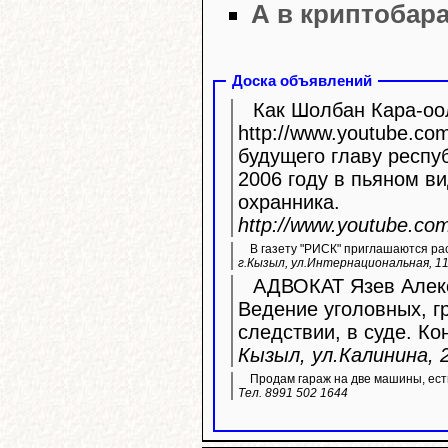
А в криптобара
Доска объявлений
Как Шолбан Кара-оол
http://www.youtube.com/watc
будущего главу респу
2006 году в пьяном ви
охранника.
http://www.youtube.c
В газету "РИСК" приглашаются ра
г.Кызыл, ул.Интернациональная, 11
АДВОКАТ Язев Алекс
Ведение уголовных, г
следствии, в суде. Ко
Кызыл, ул.Калинина, 2
Продам гараж на две машины, ест
Тел. 8991 502 1644