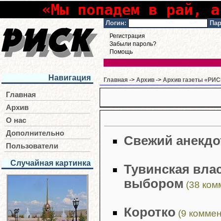
«Мы попадем в рай, а
Логин:
Пар
Регистрация
Забыли пароль?
Помощь
Навигация
Главная
->
Архив
->
Архив газеты «РИСК
Главная
Архив
О нас
Дополнительно
Свежий анекдо
Пользователи
Случайная картинка
Тувинская вла
выбором
(38 ком
Коротко
(9 коммен