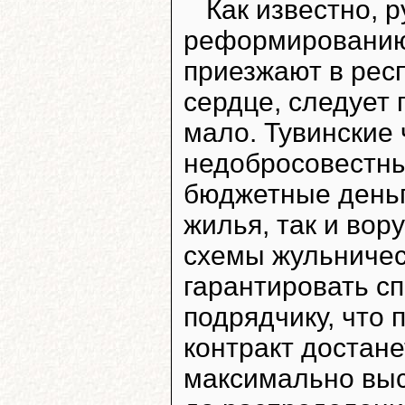
Как известно, 
реформированию
приезжают в респ
сердце, следует 
мало. Тувинские 
недобросовестны
бюджетные деньг
жилья, так и вор
схемы жульничест
гарантировать с
подрядчику, что
контракт достане
максимально высо