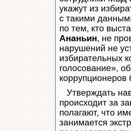
укажут из избира
с такими данными
по тем, кто выст
Ананьин
, не про
нарушений не уст
избирательных к
голосование», о
коррупционеров 
Утверждать нав
происходит за з
полагают, что им
занимается экст