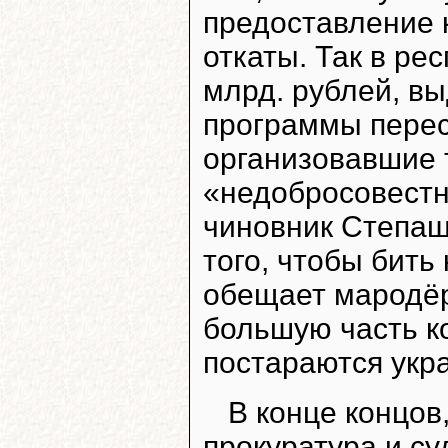
предоставление 
откаты. Так в ре
млрд. рублей, в
программы перес
организовавшие 
«недобросовестн
чиновник Степаш
того, чтобы бить
обещает мародёр
большую часть к
постараются укра
В конце концов
прокуратура и су