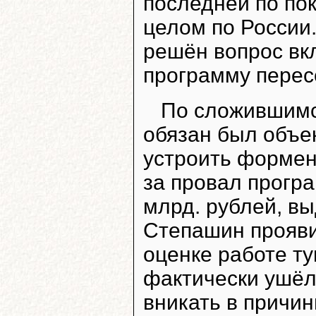
последней по по
целом по России.
решён вопрос вк
программу перес
По сложившимс
обязан был объе
устроить формен
за провал прогр
млрд. рублей, в
Степашин прояви
оценке работе ту
фактически ушёл 
вникать в причин