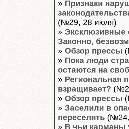
»
Признаки нару
законодательств
(№29, 28 июля)
»
Эксклюзивные 
Законно, безвозм
»
Обзор прессы
(
»
Пока люди стра
остаются на сво
»
Региональная п
взращивает?
(№27
»
Обзор прессы
(
»
Заселили в опа
переселять
(№24,
»
В чьи карманы 