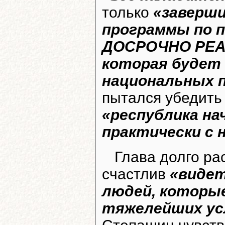
только
«заверш
программы по п
ДОСРОЧНО РЕАЛ
которая будет
национальных 
пытался убедить
«республика н
практически с 
Глава долго ра
счастлив
«видет
людей, которые
тяжелейших усл