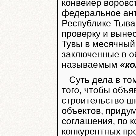
конвейер воровст
федеральное ан
Республике Тыва
проверку и выне
Тувы в месячный 
заключенные в 
называемым
«к
Суть дела в то
того, чтобы объя
строительство ш
объектов, приду
соглашения, по 
конкурентных пр