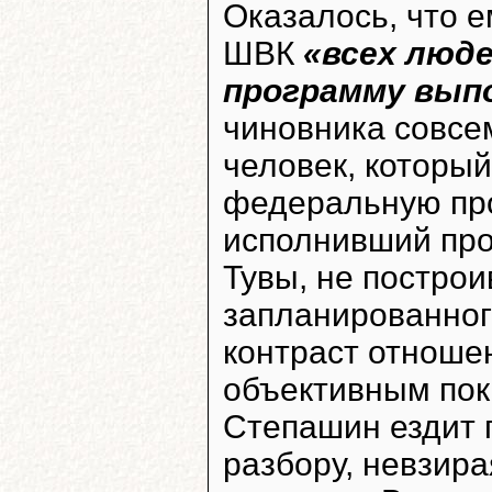
Оказалось, что 
ШВК
«всех люде
программу вып
чиновника совсем
человек, который
федеральную про
исполнивший про
Тувы, не постро
запланированного
контраст отноше
объективным пок
Степашин ездит п
разбору, невзира