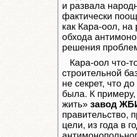
и развала народн
фактически поощ
как Кара-оол, н
обхода антимоно
решения проблем
Кара-оол что-т
строительной баз
не секрет, что до
была. К примеру,
жить»
завод ЖБ
правительство, 
цели, из года в 
антимонопольног