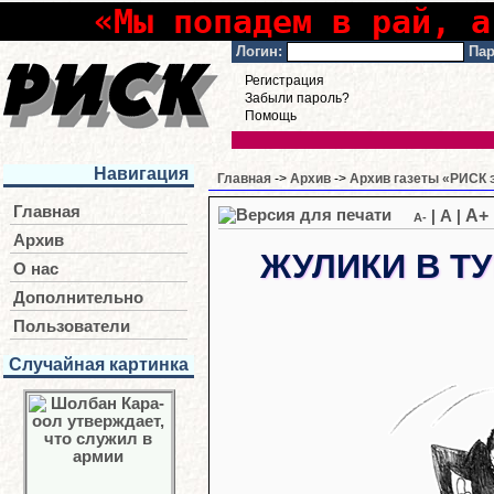
«Мы попадем в рай, а
Логин:
Пар
Регистрация
Забыли пароль?
Помощь
Навигация
Главная
->
Архив
->
Архив газеты «РИСК э
Главная
A+
|
A
|
A-
Архив
ЖУЛИКИ В Т
О нас
Дополнительно
Пользователи
Случайная картинка