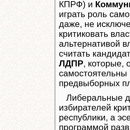
КПРФ) и
Коммун
играть роль сам
даже, не исключ
критиковать влас
альтернативой в
считать кандида
ЛДПР
, которые,
самостоятельны 
предвыборных п
Либеральные д
избирателей кри
республики, а эс
программой разв