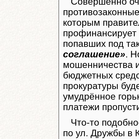
Совершенно оч
противозаконные
которым правите
профинансирует 
попавших под та
соглашение»
. Н
мошенничества и
бюджетных средст
прокуратуры буде
умудрённое горь
платежи пропусти
Что-то подобн
по ул. Дружбы в 