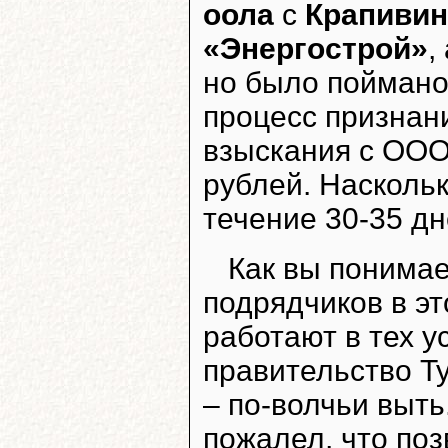
оола
с
Крапиви
«Энергострой»
,
но было поймано 
процесс признан
взыскания с ООО
рублей. Наскольк
течение 30-35 дн
Как вы понимае
подрядчиков в эт
работают в тех у
правительство Ту
– по-волчьи выть
пожалел, что поз