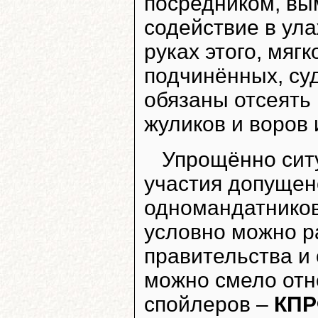
посредником, вы
содействие в ул
руках этого, мягк
подчинённых, су
обязаны отсеять 
жуликов и воров 
Упрощённо ситу
участия допущен
одномандатнико
условно можно р
правительства и 
можно смело от
спойлеров –
КПР