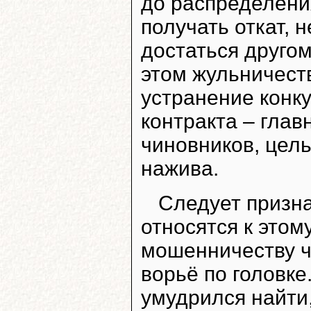
до распределени
получать откат, 
достаться другому
этом жульничеств
устранение конк
контракта – глав
чиновников, цел
нажива.
Следует призна
относятся к это
мошенничеству ч
ворьё по головке
умудрился найти,