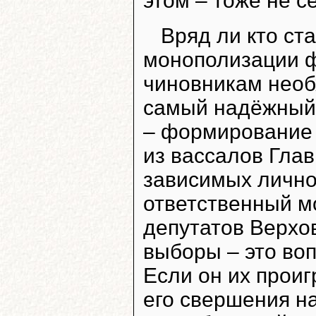
этом – тоже не с
Вряд ли кто ста
монополизации ф
чиновникам необ
самый надёжный
– формирование
из вассалов Глав
зависимых лично 
ответственный м
депутатов Верхо
выборы – это воп
Если он их проиг
его свершения н