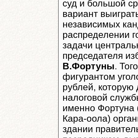
суд и большой с
вариант выиграть
независимых канд
распределении г
задачи централь
председателя из
В.Фортуны
. Тог
фигурантом уголо
рублей, которую
налоговой служб
именно Фортуна 
Кара-оола) орган
здании правител