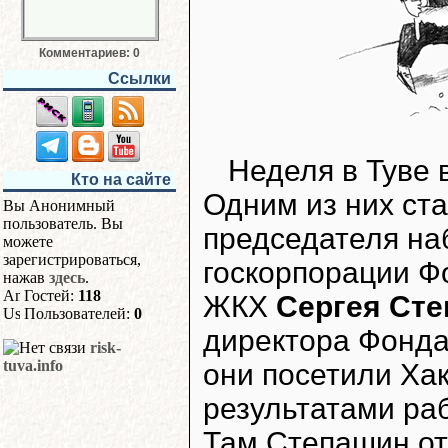
Комментариев: 0
Ссылки
Неделя в Туве 
Кто на сайте
Одним из них ста
Вы Анонимный
пользователь. Вы
председателя на
можете
зарегистрироваться,
госкорпорации 
нажав
здесь
.
Гостей:
118
ЖКХ
Сергея Ст
Пользователей:
0
директора Фонд
risk-
tuva.info
они посетили Ха
результатами ра
Там Степашин от