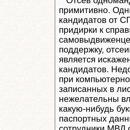
Отсев одноман
примитивно. Одн
кандидатов от
придирки к спра
самовыдвиженцев
поддержку, отсеи
является искаже
кандидатов. Нед
при компьютерно
записанных в лис
нежелательны вл
какую-нибудь бук
паспортных данн
сотрудники МВД с