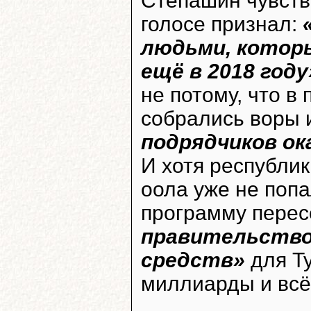
Степашин чувств
голосе признал:
людьми, котор
ещё в 2018 году
не потому, что в
собрались воры и
подрядчиков ок
И хотя республик
оола уже не поп
программу перес
правительство
средств»
для Т
миллиарды и всё