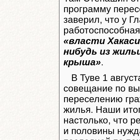
программу пересе
заверил, что у Г
работоспособная
«власти Хакасии
нибудь из жиль
крыша»
.
В Туве 1 авгус
совещание по в
переселению гра
жилья. Наши ито
настолько, что р
и половины нужд