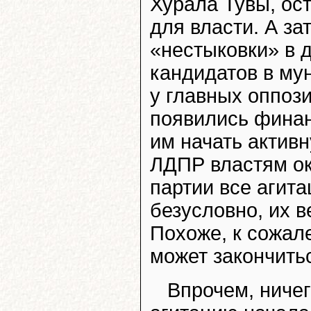
Хурала Тувы, ос
для власти. А за
«нестыковки» в 
кандидатов в му
у главных оппоз
появились финан
им начать актив
ЛДПР властям ок
партии все агит
безусловно, их в
Похоже, к сожал
может закончитьс
Впрочем, ниче