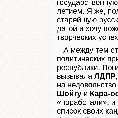
государственную
летием. Я же, п
старейшую русск
датой и хочу пож
творческих успех
А между тем с
политических пр
республики. Пон
вызывала
ЛДПР
на недовольство
Шойгу
и
Кара-о
«поработали», и
список своих ка