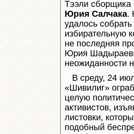
Тээли сборщика 
Юрия Салчака
.
удалось собрать
избирательную ко
не последняя пр
Юрия Шадыраеви
неожиданности н
В среду, 24 ию
«Шивилиг» ограб
целую политичес
активистов, изъя
листовки, котор
подобный беспре