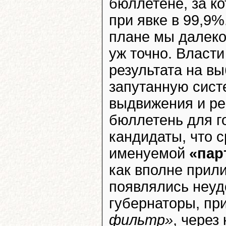
бюллетене, за к
при явке в 99,9%
плане мы далеко
уж точно. Власт
результата на в
запутанную сист
выдвижения и рег
бюллетень для г
кандидаты, что с
именуемой
«пар
как вполне прил
появлялись неуд
губернаторы, пр
фильтр»
, через