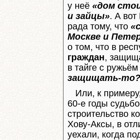
у неё
«дом сто
и зайцы»
. А вот
рада тому, что
«
Москве и Пете
о том, что в рес
граждан
, защищ
в тайге с ружьём
защищать-то?
Или, к примеру
60-е годы судьб
строительство к
Хову-Аксы, в отл
уехали, когда п