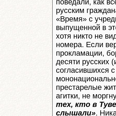
поведали, как вс
русским граждан
«Время» с учре
выпущенной в это
хотя никто не ви
номера. Если ве
прокламации, бо
десяти русских (
согласившихся с 
мононационально
престарелые жи
агитки, не моргн
тех, кто в Тув
слышали»
. Ник