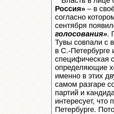
Власть в лице 
Россия»
– в сво
согласно котором
сентября появи
голосования»
.
Тувы совпали с 
в С.-Петербурге
специфическая с
определяющие хо
именно в этих дв
самом разгаре с
партий и кандид
интересует, что 
Петербурге. Пото