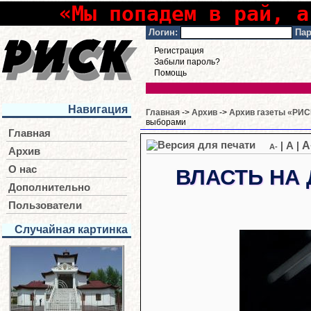
«Мы попадем в рай, а
Логин:
Пар
Регистрация
Забыли пароль?
Помощь
Навигация
Главная
->
Архив
->
Архив газеты «РИСК
выборами
Главная
A
|
A
|
A-
Архив
О нас
ВЛАСТЬ НА
Дополнительно
Пользователи
Случайная картинка