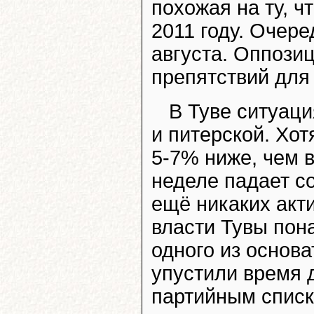
похожая на ту, ч
2011 году. Очере
августа. Оппози
препятствий для
В Туве ситуаци
и питерской. Хот
5-7% ниже, чем в
неделе падает с
ещё никаких акт
власти Тувы пон
одного из основа
упустили время 
партийным списк