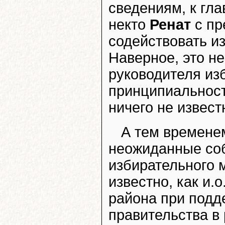
сведениям, к гл
некто
Ренат
с пр
содействовать и
Наверное, это н
руководителя из
принципиальност
ничего не известн
А тем времене
неожиданные соб
избирательного 
известно, как и.
района при подд
правительства в