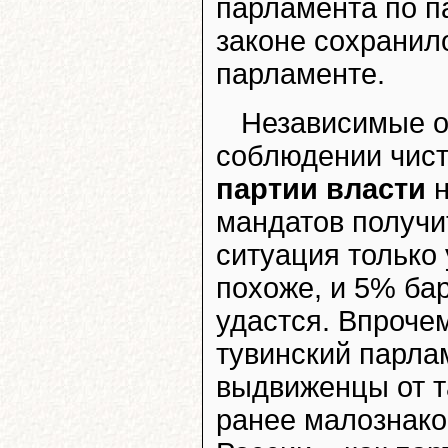
парламента по п
законе сохранило
парламенте.
Независимые о
соблюдении чист
партии власти
н
мандатов получи
ситуация только
похоже, и 5% бар
удастся. Впроче
тувинский парла
выдвиженцы от т
ранее малознако