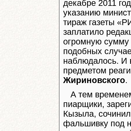
декабре 2011 год
указанию минис
тираж газеты «Р
заплатило редак
огромную сумму 
подобных случае
наблюдалось. И 
предметом реаг
Жириновского
.
А тем времене
пиарщики, зарег
Кызыла, сочинил
фальшивку под 