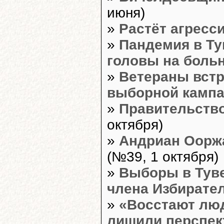
июня)
»
Растёт агресси
»
Пандемия в Ту
головы на боль
»
Ветераны встр
выборной камп
»
Правительств
октября)
»
Андриан Ооржа
(№39, 1 октября)
»
Выборы в Туве
члена Избирате
»
«Восстают люди
лишили перспе