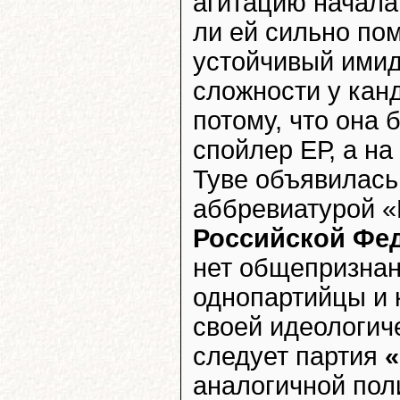
агитацию начала 
ли ей сильно по
устойчивый имид
сложности у кан
потому, что она
спойлер ЕР, а на
Туве объявилась
аббревиатурой 
Российской Фе
нет общепризнан
однопартийцы и 
своей идеологиче
следует партия
аналогичной пол