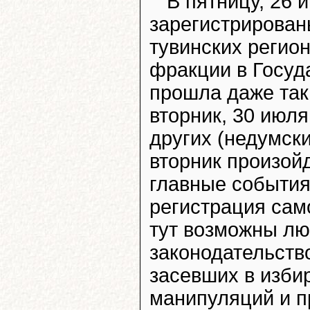
В пятницу, 26
зарегистрирован
тувинских регио
фракции в Госуд
прошла даже та
вторник, 30 июл
других (недумски
вторник произой
главные события
регистрация сам
тут возможны л
законодательств
засевших в изби
манипуляций и п