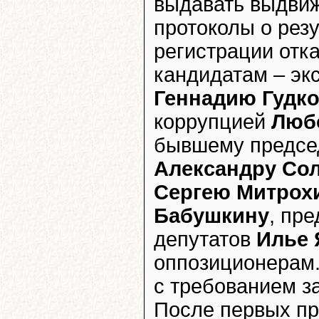
выдавать выдви
протоколы о резу
регистрации отк
кандидатам – эк
Геннадию Гудк
коррупцией
Люб
бывшему предс
Александру Со
Сергею Митрох
Бабушкину
, пр
депутатов
Илье
оппозиционерам.
с требованием з
После первых про