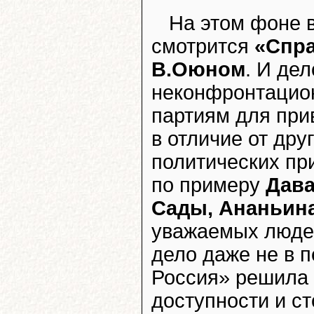
На этом фоне в
смотрится
«Спра
В.Оюном
. И дел
неконфронтацио
партиям для при
в отличие от дру
политических пр
по примеру
Дава
Сады, Ананьин
уважаемых людей
дело даже не в 
Россия» решила 
доступности и ст