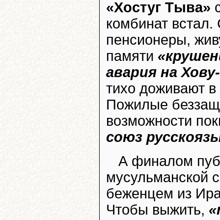
«Хостуг Тыва»
с
комбинат встал.
пенсионеры, жив
памяти
«крушен
авария на Хову
тихо доживают в 
Пожилые беззащ
возможности пок
союз русскояз
А финалом пуб
мусульманской с
беженцем из Ир
Чтобы выжить,
«