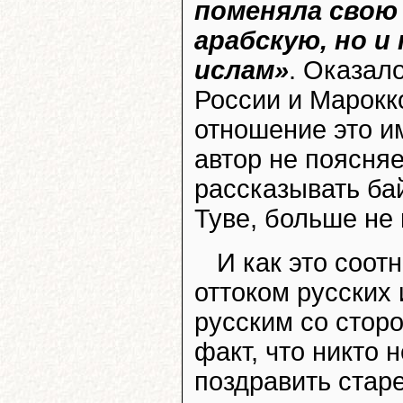
поменяла свою
арабскую, но и
ислам»
. Оказал
России и Марокко
отношение это и
автор не поясня
рассказывать ба
Туве, больше не
И как это соо
оттоком русских 
русским со сторо
факт, что никто
поздравить ста