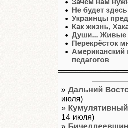
Зачем нам нуж
Не будет здесь
Украинцы пред
Как жизнь, Хак
Души... Живые
Перекрёсток м
Американский 
педагогов
»
Дальний Восто
июля)
»
Кумулятивный
14 июля)
»
Бичелдеевщина