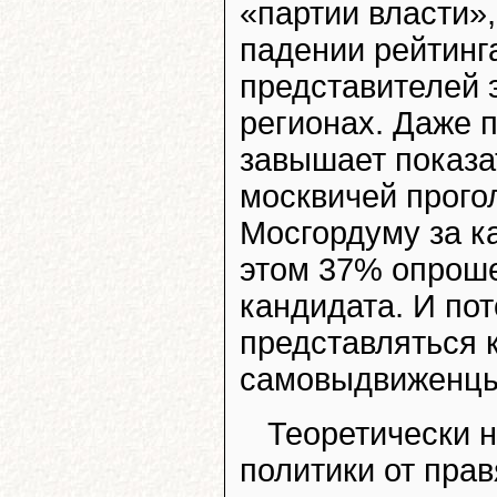
«партии власти»,
падении рейтинг
представителей 
регионах. Даже
завышает показа
москвичей прого
Мосгордуму за к
этом 37% опрош
кандидата. И по
представляться 
самовыдвиженцы
Теоретически 
политики от пра