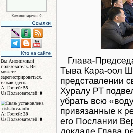
Комментариев: 0
Ссылки
Кто на сайте
Глава-Председ
Вы Анонимный
пользователь. Вы
Тыва Кара-оол Ш.
можете
зарегистрироваться,
представлении с
нажав
здесь
.
Гостей:
55
Хуралу РТ подвел
Пользователей:
0
убрать всю «вод
привязанные к р
risk-tuva.info
Гостей:
28
его Послании Вер
Пользователей:
0
докладе Глава р