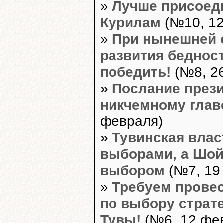
»
Лучше присоеди
Курилам
(№10, 12
»
При нынешней 
развития бедност
победить!
(№8, 2
»
Послание през
никчемному глав
февраля)
»
Тувинская влас
выборами, а Шой
выбором
(№7, 19
»
Требуем прове
по выбору страт
Тувы!
(№6, 12 фе