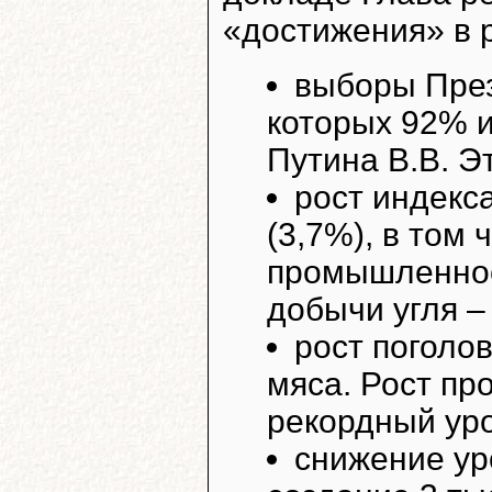
«достижения» в 
выборы През
которых 92% и
Путина В.В. Эт
рост индекс
(3,7%), в том
промышленнос
добычи угля – 
рост поголов
мяса. Рост про
рекордный уро
снижение ур