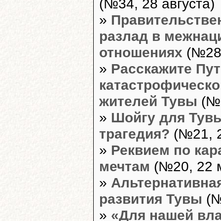
(№34, 28 августа)
»
Правительстве
разлад в межна
отношениях
(№28,
»
Расскажите Пут
катастрофическ
жителей Тувы
(№2
»
Шойгу для Тувы
трагедия?
(№21, 
»
Реквием по кар
мечтам
(№20, 22 
»
Альтернативная
развития Тувы
(№
»
«Для нашей вла