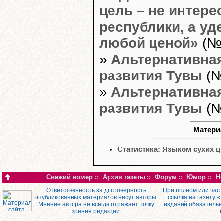
цель – не интер
республики, а уд
любой ценой»
(№1
»
Альтернативная
развития Тувы
(№
»
Альтернативная
развития Тувы
(№
Материа
Статистика: Языком сухих 
Свежий номер
::
Архив газеты
::
Форум
::
Юмор
::
Н
Ответственность за достоверность
При полном или час
опубликованных материалов несут авторы.
ссылка на газету 
Мнение автора не всегда отражает точку
изданий обязатель
зрения редакции.