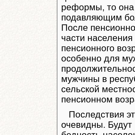
реформы, то она
подавляющим бо
После пенсионн
части населения
пенсионного возр
особенно для му
продолжительнос
мужчины в респуб
сельской местнос
пенсионном возра
Последствия э
очевидны. Будут
бедность населен