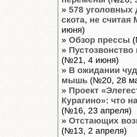
»
578 уголовных 
скота, не считая
июня)
»
Обзор прессы
(
»
Пустозвонство 
(№21, 4 июня)
»
В ожидании чуд
мышь
(№20, 28 м
»
Проект «Элегес
Курагино»: что н
(№16, 23 апреля)
»
Отстающих воз
(№13, 2 апреля)