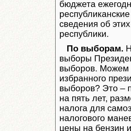
бюджета ежегодно
республиканские
сведения об этих
республики.
По выборам.
Н
выборы Президен
выборов. Можем 
избранного през
выборов? Это – 
на пять лет, раз
налога для само
налогового манев
цены на бензин и