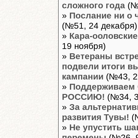
сложного года
(№
»
Послание ни о 
(№51, 24 декабря)
»
Кара-ооловские
19 ноября)
»
Ветераны встр
подвели итоги в
кампании
(№43, 2
»
Поддерживаем
РОССИЮ!
(№34, 3
»
За альтернатив
развития Тувы!
(
»
Не упустить ша
перемены
(№26, 