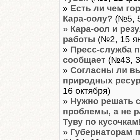
»
Есть ли чем го
Кара-оолу?
(№5, 
»
Кара-оол и рез
работы
(№2, 15 я
»
Пресс-служба 
сообщает
(№43, 3
»
Согласны ли в
природных ресу
16 октября)
»
Нужно решать 
проблемы, а не 
Туву по кусочкам
»
Губернаторам 