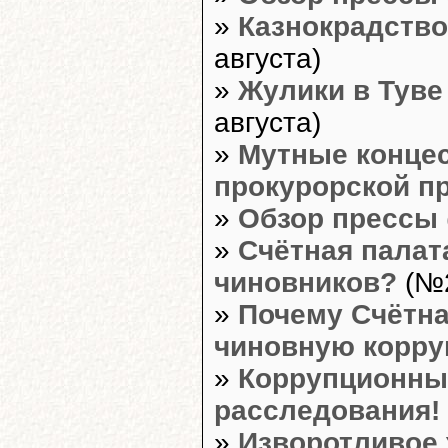
»
Казнокрадство 
августа)
»
Жулики в Туве
августа)
»
Мутные конце
прокурорской п
»
Обзор прессы
»
Счётная палат
чиновников?
(№2
»
Почему Счётна
чиновную корр
»
Коррупционны
расследования!
»
Изворотливое