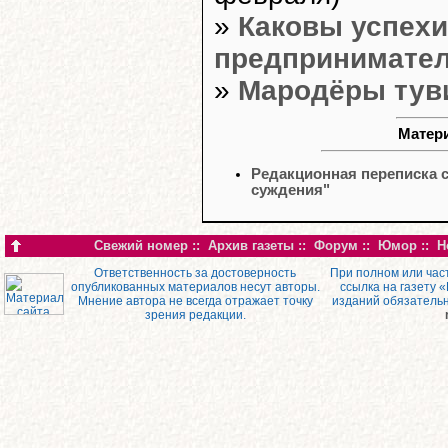
»
Каковы успехи
предпринимател
»
Мародёры тув
Матери
Редакционная переписка 
суждения"
Свежий номер
::
Архив газеты
::
Форум
::
Юмор
::
Н
Ответственность за достоверность
При полном или час
опубликованных материалов несут авторы.
ссылка на газету 
Мнение автора не всегда отражает точку
изданий обязатель
зрения редакции.