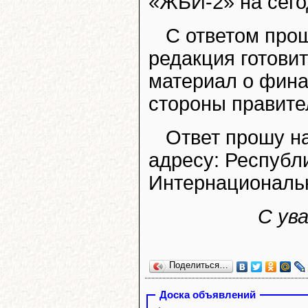
«ЖБИ-2» на сего
С ответом прош
редакция готови
материал о фина
стороны правите
Ответ прошу на
адресу: Республи
Интернациональна
С ув
Поделиться…
Доска объявлений