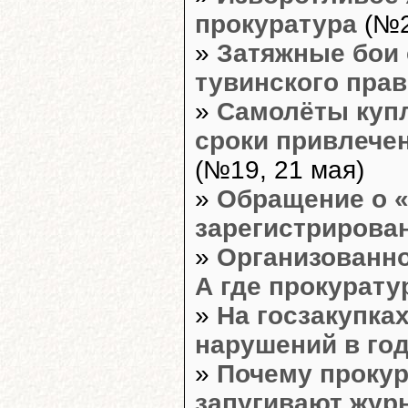
прокуратура
(№2
»
Затяжные бои
тувинского пра
»
Самолёты купл
сроки привлечен
(№19, 21 мая)
»
Обращение о 
зарегистрирова
»
Организованно
А где прокурату
»
На госзакупка
нарушений в год
»
Почему прокур
запугивают жур