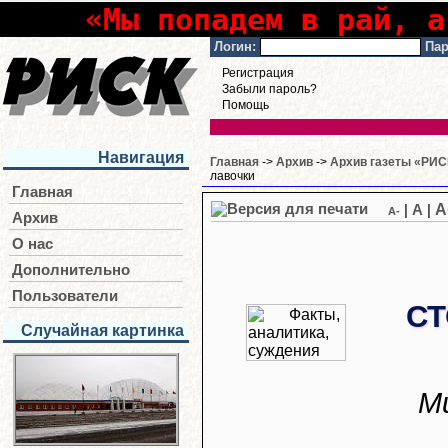
«Мы попадем в рай, а
Логин:
Пар
Регистрация
Забыли пароль?
Помощь
Навигация
Главная
->
Архив
->
Архив газеты «РИСК
лавочки
Главная
A
|
A
|
A-
Архив
О нас
Дополнительно
Пользователи
СТ
Случайная картинка
М