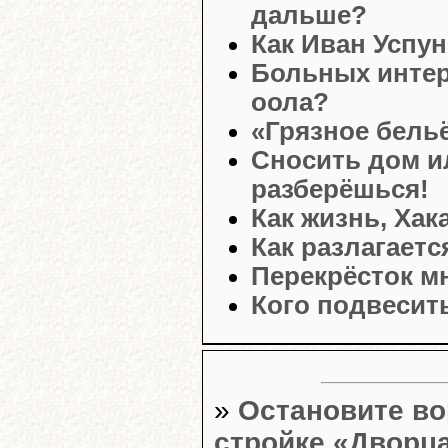
дальше?
Как Иван Успун
Больных интер
оола?
«Грязное бель
Сносить дом и
разберёшься!
Как жизнь, Хак
Как разлагаетс
Перекрёсток м
Кого подвесит
»
Остановите во
стройке «Дворц