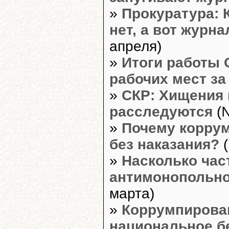
»
Прокуратура: 
нет, а вот журн
апреля)
»
Итоги работы
рабочих мест за
»
СКР: Хищения 
расследуются
(№
»
Почему корру
без наказания?
(
»
Насколько час
антимонопольно
марта)
»
Коррумпирован
национальное б