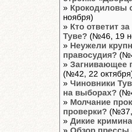
»
Крокодиловы с
ноября)
»
Кто ответит з
Туве?
(№46, 19 н
»
Неужели крупн
правосудия?
(№4
»
Загнивающее п
(№42, 22 октября
»
Чиновники Ту
на выборах?
(№4
»
Молчание прок
проверки?
(№37,
»
Дикие кримин
»
Обзор прессы