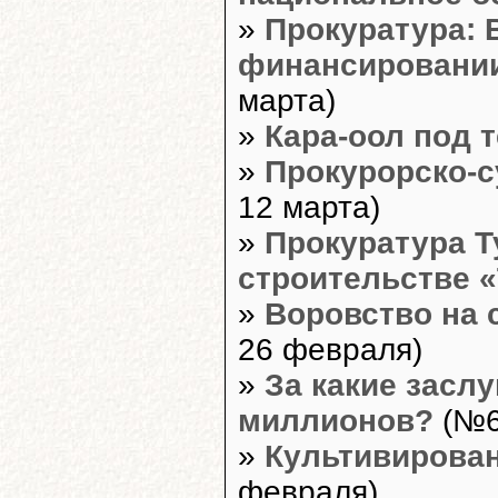
»
Прокуратура:
финансировани
марта)
»
Кара-оол под 
»
Прокурорско-с
12 марта)
»
Прокуратура Т
строительстве 
»
Воровство на 
26 февраля)
»
За какие засл
миллионов?
(№6
»
Культивирован
февраля)