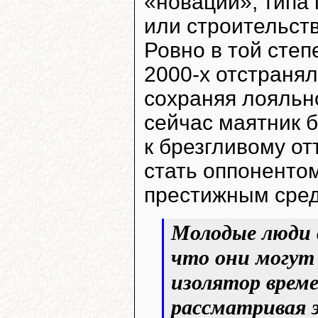
«новации», типа
или строительст
Ровно в той степ
2000-х отстранял
сохраняя лояльн
сейчас маятник б
к брезгливому от
стать оппонентом
престижным сред
Молодые люди 
что они могут 
изолятор време
рассматривая э