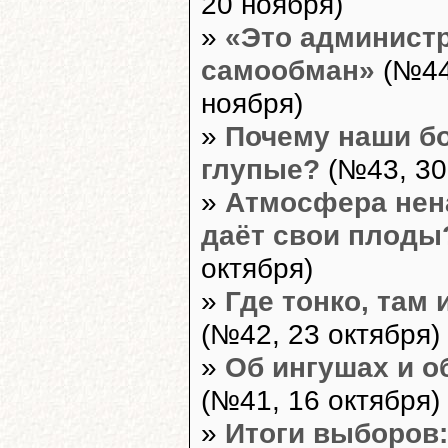
20 ноября)
»
«Это админист
самообман»
(№44
ноября)
»
Почему наши бо
глупые?
(№43, 30
»
Атмосфера нен
даёт свои плоды
октября)
»
Где тонко, там 
(№42, 23 октября)
»
Об ингушах и о
(№41, 16 октября)
»
Итоги выборов: