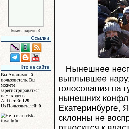
Комментариев: 0
Ссылки
Нынешнее несп
Кто на сайте
Вы Анонимный
выплывшее наруж
пользователь. Вы
можете
голосования на г
зарегистрироваться,
нажав
здесь
.
нынешних конфли
Гостей:
129
Екатеринбурге, Я
Пользователей:
0
склонны не восп
risk-
tuva.info
относится к влас