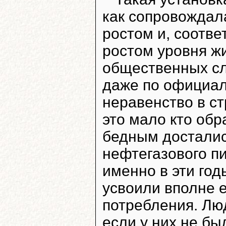
как сопровождал
ростом и, соотв
ростом уровня жи
общественных сло
даже по официа
неравенство в с
это мало кто обр
бедным досталис
нефтегазового пи
именно в эти го
усвоили вполне 
потребления. Лю
если у них не бы