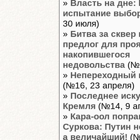
»
Власть на дне:
испытание выбо
30 июля)
»
Битва за сквер 
предлог для про
накопившегося
недовольства
(№1
»
Непереходный 
(№16, 23 апреля)
»
Последнее иск
Кремля
(№14, 9 а
»
Кара-оол попра
Суркова: Путин н
а величайший!
(№