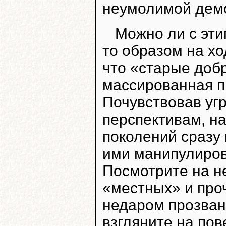
неумолимой дем
Можно ли с эти
то образом на х
что «старые доб
массированная пр
Почувствовав уг
перспективам, н
поколений сразу
ими манипулиров
Посмотрите на н
«местных» и про
недаром прозван
взгляните на по