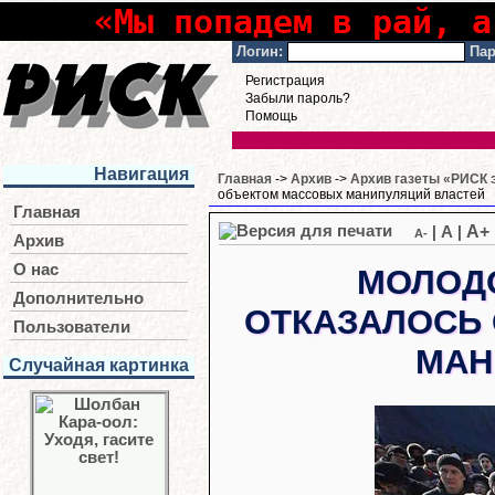
«Мы попадем в рай, а
Логин:
Пар
Регистрация
Забыли пароль?
Помощь
Навигация
Главная
->
Архив
->
Архив газеты «РИСК э
объектом массовых манипуляций властей
Главная
A+
|
A
|
A-
Архив
О нас
МОЛОД
Дополнительно
ОТКАЗАЛОСЬ
Пользователи
МАН
Случайная картинка