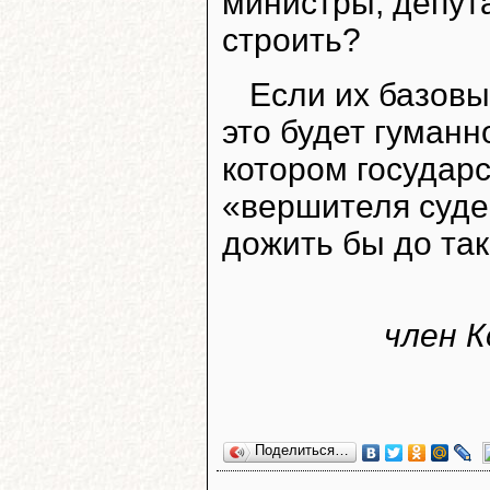
министры, депута
строить?
Если их базовы
это будет гуманн
котором государ
«вершителя судеб
дожить бы до так
член 
Поделиться…