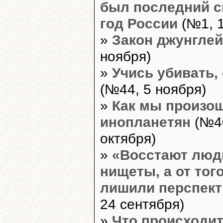
был последний 
год России
(№1, 1
»
Закон джунглей
ноября)
»
Учись убивать,
(№44, 5 ноября)
»
Как мы произош
инопланетян
(№40
октября)
»
«Восстают люди
нищеты, а от того
лишили перспек
24 сентября)
»
Что происходит