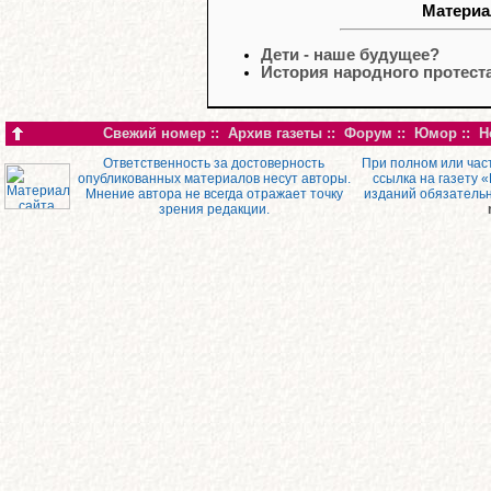
Материа
Дети - наше будущее?
История народного протест
Свежий номер
::
Архив газеты
::
Форум
::
Юмор
::
Н
Ответственность за достоверность
При полном или час
опубликованных материалов несут авторы.
ссылка на газету 
Мнение автора не всегда отражает точку
изданий обязатель
зрения редакции.