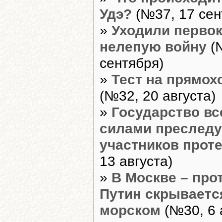
Удэ?
(№37, 17 сен
»
Уходили перво
нелепую войну
(
сентября)
»
Тест на прямох
(№32, 20 августа)
»
Государство в
силами преследу
участников прот
13 августа)
»
В Москве – про
Путин скрываетс
морском
(№30, 6 