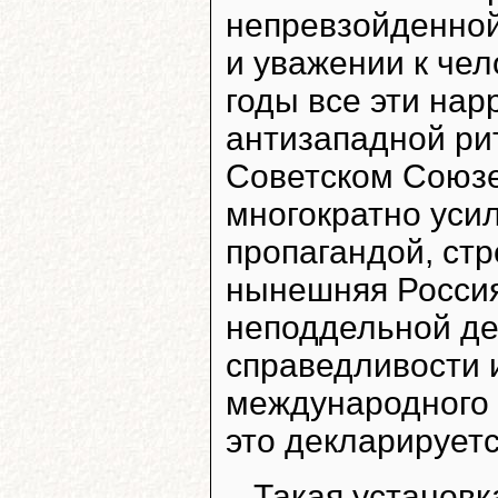
непревзойденной
и уважении к че
годы все эти нар
антизападной рит
Советском Союзе
многократно уси
пропагандой, стр
нынешняя Россия
неподдельной де
справедливости 
международного п
это декларируетс
Такая установк