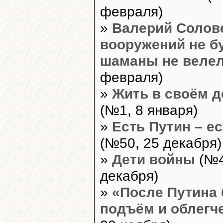
февраля)
»
Валерий Солове
вооружений не бу
шаманы не веле
февраля)
»
Жить в своём д
(№1, 8 января)
»
Есть Путин – е
(№50, 25 декабря)
»
Дети войны
(№4
декабря)
»
«После Путина 
подъём и облегч