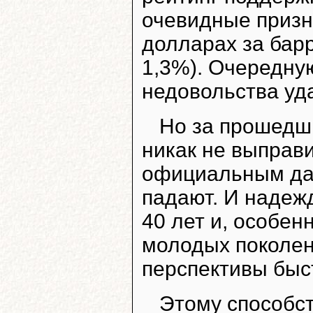
очевидные призн
долларах за бар
1,3%). Очередну
недовольства уд
Но за прошедши
никак не выправ
официальным да
падают. И надеж
40 лет и, особен
молодых поколен
перспективы быс
Этому способст