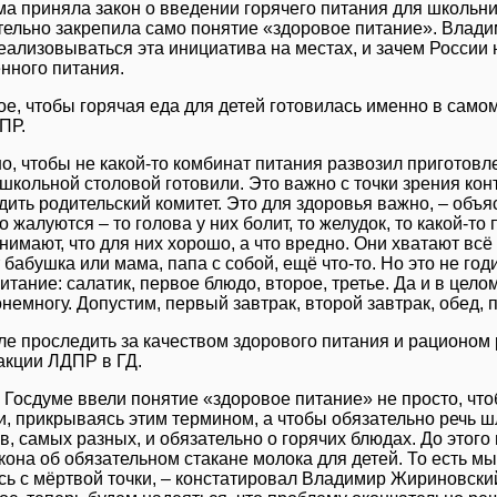
ма приняла закон о введении горячего питания для школьни
тельно закрепила само понятие «здоровое питание». Влади
еализовываться эта инициатива на местах, и зачем России
нного питания.
ое, чтобы горячая еда для детей готовилась именно в само
ПР.
о, чтобы не какой-то комбинат питания развозил приготовле
школьной столовой готовили. Это важно с точки зрения кон
едить родительский комитет. Это для здоровья важно, ‒ об
о жалуются ‒ то голова у них болит, то желудок, то какой-то 
нимают, что для них хорошо, а что вредно. Они хватают всё
 бабушка или мама, папа с собой, ещё что-то. Но это не го
итание: салатик, первое блюдо, второе, третье. Да и в цело
онемногу. Допустим, первый завтрак, второй завтрак, обед, 
ле проследить за качеством здорового питания и рационом р
акции ЛДПР в ГД.
 Госдуме ввели понятие «здоровое питание» не просто, чтоб
и, прикрываясь этим термином, а чтобы обязательно речь ш
в, самых разных, и обязательно о горячих блюдах. До этог
кона об обязательном стакане молока для детей. То есть мы
сь с мёртвой точки, ‒ констатировал Владимир Жириновский