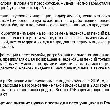
 слова Нилова его пресс-служба. ‒ Люди честно заработали
цией утраченного заработка».
сация в условиях инфляции, подчеркнул он, позволяет сох
сть. «Тем более не нужно забывать, что работающий пенси
 часть бюджета пенсионного фонда», ‒ напомнил председат
 обратил внимание на то, что отмена индексации пенсий 
сновывалась отсутствием средств в связи экономическими 
ный, поэтому фракция ЛДПР предлагает вернуть индексац
вал он.
формации пресс-службы, разработана и альтернативная поп
), предполагающая возвращение индексации пенсий тольк
м. Помимо Нилова, авторами инициативы выступили вице-
 депутаты Алексей Диденко и Василина Кулиева, а также ч
и работающим пенсионерам не индексируются с 2016 года
 расходы на возобновление такой индексации в 2020 году в
 на отсутствие таких средств. Всего в РФ зарегистрировано
ают.
орячее питание нужно ввести для всех учащихся в Ро