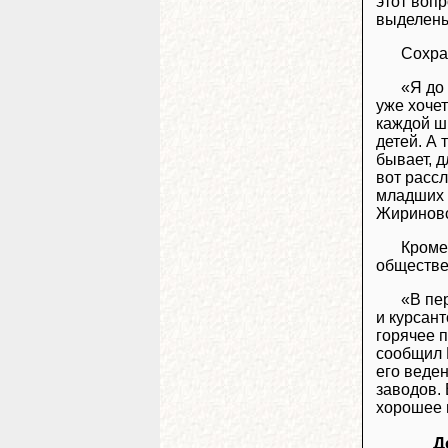
этот вопр
выделены
Сохра
«Я до 
уже хочет
каждой шк
детей. А 
бывает, д
вот расс
младших 
Жириновс
Кроме
обществе
«В пе
и курсан
горячее 
сообщил 
его веде
заводов.
хорошее 
Д