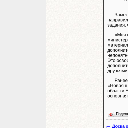
Замес
направил
задания.
«Моя 
министер
материала
дополнит
непонятн
Это освоб
дополнит
друзьями
Ранее
«Новая ш
области 
основная
Подел
Доска 