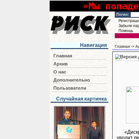
«Мы попаде
Логин:
Регистраци
Забыли па
Помощь
Навигация
Главная
->
А
Главная
Архив
О нас
Дополнительно
Пользователи
Случайная картинка
«Диск
уводит лю