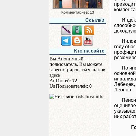
приводит
компенса
Комментариев: 13
Индек
Ссылки
способно
доходную
Нилов
году обо
Кто на сайте
профицит
резюмиро
Вы Анонимный
пользователь. Вы можете
По ин
зарегистрироваться, нажав
основной
здесь
.
инвалида
Гостей:
72
Лебедев,
Пользователей:
0
Леонов.
risk-tuva.info
Пенси
оценивает
указывает
них работ
Г