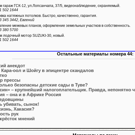
 гараж ГСК-12, ул.Лопсанчапа, 37/5, видеонаблюдение, охраняемый.
1 502 1644
вка натяжных потолков. Быстро, качественно, гарантия.
3 345 3442, Евгений
ление межевых планов, оформление земельных участков в собственность.
3 380 5700
 лодочный мотор SUZUKI-30, новый.
1 502 1644
Остальные материалы номера 44:
ий анекдот
, Кара-оол и Шойгу в эпицентре скандалов
тко
р прессы
олько безопасны детские сады в Туве?
син» – крупнейший налогоплательщик. Правда, непонятно че
ия – она и в Африке Россия
дедовщины
ь убивать, сынок!
жизнь, Хакасия?
ость рук
крёсток мнений