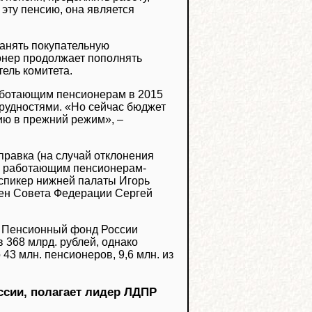
 эту пенсию, она является
ранять покупательную
онер продолжает пополнять
ель комитета.
работающим пенсионерам в 2015
трудностями. «Но сейчас бюджет
ию в прежний режим», ‒
равка (на случай отклонения
о работающим пенсионерам-
спикер нижней палаты Игорь
лен Совета Федерации Сергей
. Пенсионный фонд России
 368 млрд. рублей, однако
 43 млн. пенсионеров, 9,6 млн. из
ссии, полагает лидер ЛДПР