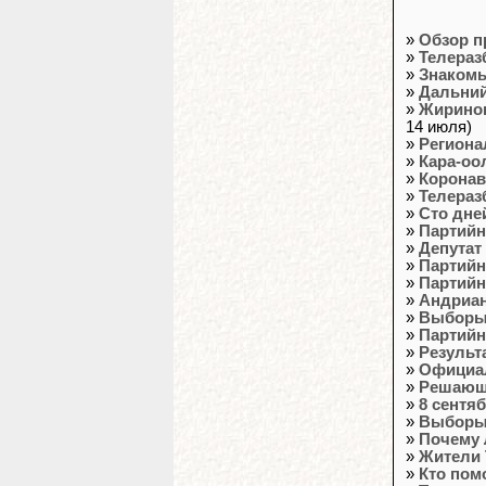
»
Обзор п
»
Телераз
»
Знакомь
»
Дальний
»
Жиринов
14 июля)
»
Региона
»
Кара-оо
»
Коронав
»
Телераз
»
Сто дне
»
Партийн
»
Депутат
»
Партийн
»
Партийн
»
Андриан
»
Выборы 
»
Партийн
»
Результ
»
Официал
»
Решающ
»
8 сентя
»
Выборы 
»
Почему
»
Жители 
»
Кто пом