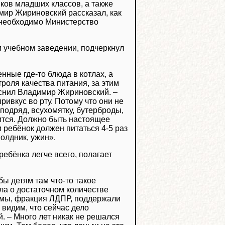
ков младших классов, а также
мир Жириновский рассказал, как
 необходимо Министерство
м учебном заведении, подчеркнул
нные где-то блюда в котлах, а
троля качества питания, за этим
ъяснил Владимир Жириновский. ‒
привкус во рту. Потому что они не
 подряд, всухомятку, бутерброды,
дится. Должно быть настоящее
м ребёнок должен питаться 4-5 раз
полдник, ужин».
ебёнка легче всего, полагает
ы детям там что-то такое
ла о достаточном количестве
о мы, фракция ЛДПР, поддержали
 видим, что сейчас дело
. ‒ Много лет никак не решался