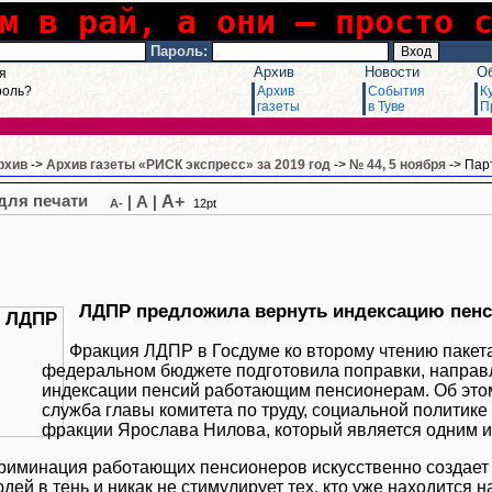
м в рай, а они – просто 
Пароль:
Архив
Новости
О
я
роль?
Архив
События
К
газеты
в Туве
П
рхив
->
Архив газеты «РИСК экспресс» за 2019 год
->
№ 44, 5 ноября
-> Пар
A+
|
A
|
A-
12pt
ЛДПР предложила вернуть индексацию пен
Фракция ЛДПР в Госдуме ко второму чтению пакета
федеральном бюджете подготовила поправки, напра
индексации пенсий работающим пенсионерам. Об этом
служба главы комитета по труду, социальной политике
фракции Ярослава Нилова, который является одним и
риминация работающих пенсионеров искусственно создает
дей в тень и никак не стимулирует тех, кто уже находится н