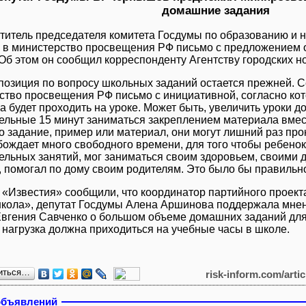
домашние задания
титель председателя комитета Госдумы по образованию и
 в министерство просвещения РФ письмо с предложением
 Об этом он сообщил корреспонденту Агентству городских н
позиция по вопросу школьных заданий остается прежней. С
ство просвещения РФ письмо с инициативной, согласно кот
 будет проходить на уроке. Может быть, увеличить уроки до
ельные 15 минут заниматься закреплением материала вмест
о задание, пример или материал, они могут лишний раз про
ождает много свободного времени, для того чтобы ребенок,
ельных занятий, мог заниматься своим здоровьем, своими д
, помогал по дому своим родителям. Это было бы правильно
 «Известия» сообщили, что координатор партийного проект
кола», депутат Госдумы Алена Аршинова поддержала мнен
Евгения Савченко о большом объеме домашних заданий для
 нагрузка должна приходиться на учебные часы в школе.
иться…
risk-inform.com/arti
объявлений