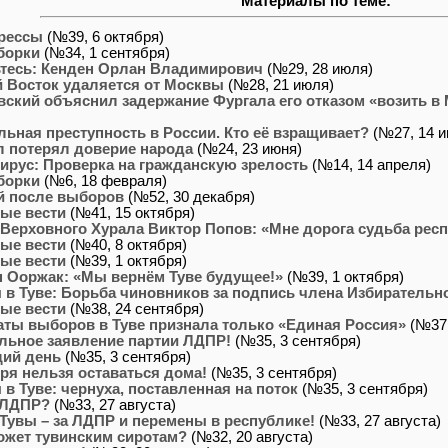
Материалы по теме:
рессы
(№39, 6 октября)
борки
(№34, 1 сентября)
тесь: Кенден Орлан Владимирович
(№29, 28 июля)
 Восток удаляется от Москвы
(№28, 21 июля)
ский объяснил задержание Фургала его отказом «возить в 
льная преступность в России. Кто её взращивает?
(№27, 14 и
л потерял доверие народа
(№24, 23 июня)
ирус: Проверка на гражданскую зрелость
(№14, 14 апреля)
борки
(№6, 18 февраля)
й после выборов
(№52, 30 декабря)
ые вести
(№41, 15 октября)
 Верховного Хурала Виктор Попов: «Мне дорога судьба рес
ые вести
(№40, 8 октября)
ые вести
(№39, 1 октября)
 Ооржак: «Мы вернём Туве будущее!»
(№39, 1 октября)
в Туве: Борьба чиновников за подпись члена Избирательн
ые вести
(№38, 24 сентября)
аты выборов в Туве признала только «Единая Россия»
(№37,
ьное заявление партии ЛДПР!
(№35, 3 сентября)
ий день
(№35, 3 сентября)
бря нельзя оставаться дома!
(№35, 3 сентября)
в Туве: чернуха, поставленная на поток
(№35, 3 сентября)
 ЛДПР?
(№33, 27 августа)
Тувы – за ЛДПР и перемены в республике!
(№33, 27 августа)
ожет тувинским сиротам?
(№32, 20 августа)