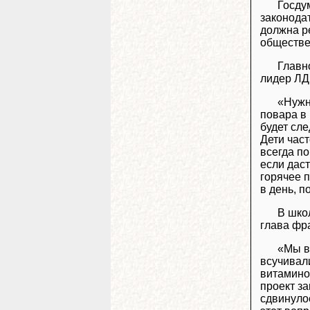
Госду
законода
должна р
обществе
Главн
лидер ЛД
«Нужн
повара в 
будет сл
Дети част
всегда по
если даст
горячее п
в день, п
В шко
глава фр
«Мы в
всучивал
витамино
проект за
сдвинуло