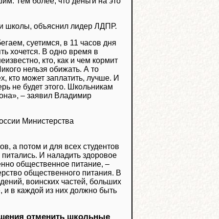
им. Тем более, что деньги на это
 и школы, объяснил лидер ЛДПР.
егаем, суетимся, в 11 часов дня
ять хочется. В одно время в
известно, кто, как и чем кормит
икого нельзя обижать. А то
, кто может заплатить, лучше. И
рь не будет этого. Школьникам
кона», ‒ заявил Владимир
России Министерства
в, а потом и для всех студентов
 питались. И наладить здоровое
енно общественное питание, ‒
рство общественного питания. В
дений, воинских частей, больших
 и в каждой из них должно быть
щения отменить школьные