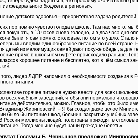
ос, теперь будем надеяться, что проблему окончательно реш
 из федерального бюджета в регионы».
нение детского здоровья ‒ приоритетная задача родителей
сих пор помню чувство голода в школе. Там нас много, мы б
ся покушать, в 13 часов снова голодно, и в два часа дня оп
оле были, я сам помню, столовые, потом это ушло. Стало не
теперь мы вводим единообразное питание по всей стране. Н
ля детей из малоимущих семей дают похуже обеды, а для тех
лоение прямо в школьном буфете происходило раньше. Тепе
классов хорошее питание и бесплатно, вот в чём смысл за
кий.
 того, лидер ЛДПР напомнил о необходимости создания в 
нного питания.
рспективе горячее питание нужно ввести для всех школьнико
тов всех учебных заведений, чтобы они нормально и хорошо
питание действительно, можно. Главное, чтобы это было им
Владимир Жириновский. ‒ Я бы создал даже целое Министе
нии было бы питание школ, больниц, закрытых учебных заве
 В России миллионы людей, полстраны приходят в столовые,
питание. Тогда меньше будут наши граждане болеть».
епутат Госдумы Б. Чернышов предложил Минпросве