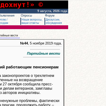
сдохнут!» ©
9 августа, 2026 года
бъявления
Опросы
Форум
уплю /
Наши вопросы,
Дискуссии,
родам
ваши ответы
обсуждения
тийные вести
№44
, 5 ноября 2019 года.
Партийные вести
сий работающим пенсионерам
 законопроектов о трехлетнем
вленные на возвращение
 27 октября сообщила пресс-
 и делам ветеранов, замглавы
з авторов инициативы.
 ненужные проблемы, фактически
а пенсии, продолжить работу, ‒