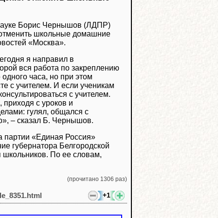
 науке Борис Чернышов (ЛДПР)
 отменить школьные домашние
овостей «Москва».
егодня я направил в
орой вся работа по закреплению
 одного часа, но при этом
е с учителем. И если ученикам
консультироваться с учителем.
 приходя с уроков и
елами: гулял, общался с
», ‒ сказал Б. Чернышов.
а партии «Единая Россия»
ие губернатора Белгородской
 школьников. По ее словам,
(прочитано 1306 раз)
+1
cle_8351.html