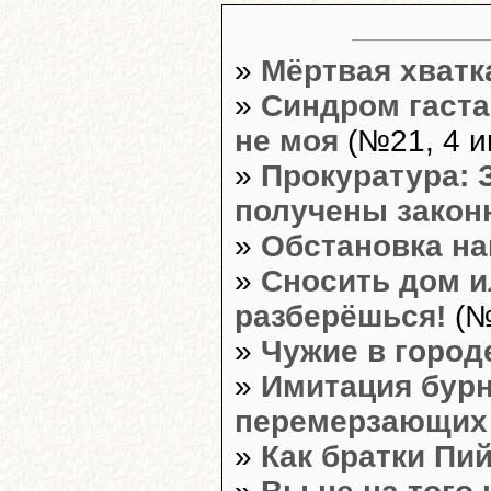
»
Мёртвая хватк
»
Синдром гаста
не моя
(№21, 4 и
»
Прокуратура: 
получены закон
»
Обстановка на
»
Сносить дом и
разберёшься!
(№
»
Чужие в город
»
Имитация бурн
перемерзающих
»
Как братки Пий