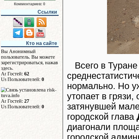
Комментариев: 0
Ссылки
Кто на сайте
Вы Анонимный
пользователь. Вы можете
зарегистрироваться, нажав
Всего в Туране
здесь
.
среднестатистиче
Гостей:
62
Пользователей:
0
нормально. Но у
risk-
утопает в грязи,
tuva.info
Гостей:
27
затянувшей мале
Пользователей:
0
городской глава
диагонали площа
городской админ