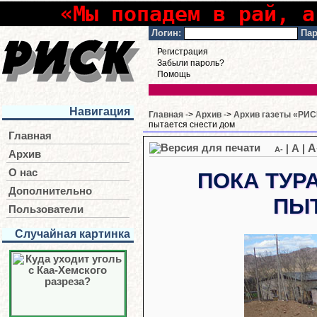
«Мы попадем в рай, а
Логин:
Пар
Регистрация
Забыли пароль?
Помощь
Навигация
Главная
->
Архив
->
Архив газеты «РИСК
пытается снести дом
Главная
A
|
A
|
A-
Архив
О нас
ПОКА ТУР
Дополнительно
ПЫ
Пользователи
Случайная картинка