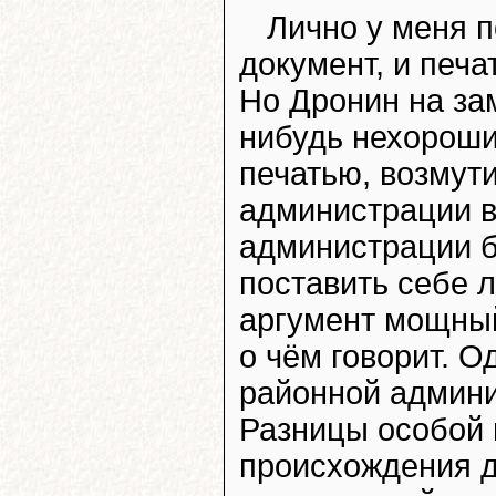
Лично у меня п
документ, и печ
Но Дронин на зам
нибудь нехорош
печатью, возмути
администрации вс
администрации б
поставить себе л
аргумент мощный
о чём говорит. О
районной админис
Разницы особой н
происхождения д