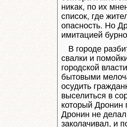
никак, по их мне
список, где жит
опасность. Но Д
имитацией бурно
В городе разб
свалки и помойк
городской власт
бытовыми мелоча
осудить граждан
выселиться в со
который Дронин 
Дронин не делал,
заколачивал, и 