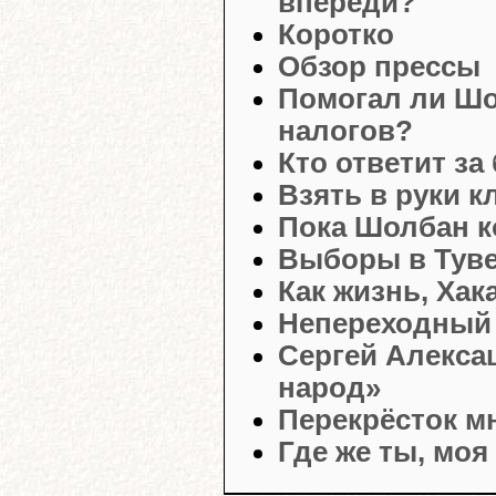
впереди?
Коротко
Обзор прессы
Помогал ли Шо
налогов?
Кто ответит за
Взять в руки к
Пока Шолбан к
Выборы в Тув
Как жизнь, Хак
Непереходный 
Сергей Алекса
народ»
Перекрёсток м
Где же ты, моя 