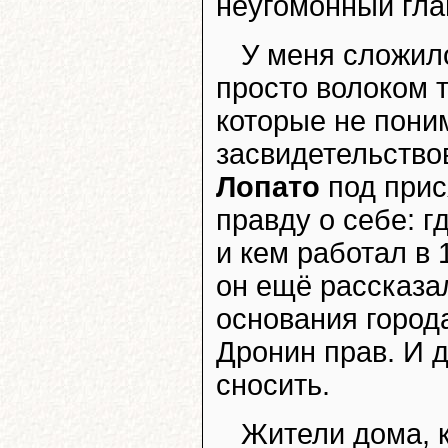
неугомонный гла
У меня сложило
просто волоком 
которые не пони
засвидетельствов
Лопато
под прис
правду о себе: г
и кем работал в 
он ещё рассказал
основания города
Дронин прав. И 
сносить.
Жители дома, к