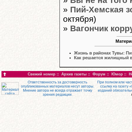
»
Вы не на того 
»
Пий-Хемская з
октября)
»
Вагончик корр
Матери
Жизнь в районах Тувы: Пи
Как решается жилищный в
Свежий номер
::
Архив газеты
::
Форум
::
Юмор
::
Н
Ответственность за достоверность
При полном или час
опубликованных материалов несут авторы.
ссылка на газету 
Мнение автора не всегда отражает точку
изданий обязатель
зрения редакции.