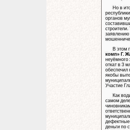
Но в ит
республики
органов му
составивши
строители.
заявлению 
мошенниче
В этом 
комп» Г. 
неуёмного 
откат в 3 
обеспечил 
якобы выпо
муниципаль
Участие Гл
Как вод
самом деле
чиновникам
ответствен
муниципали
дефектные 
деньги по 