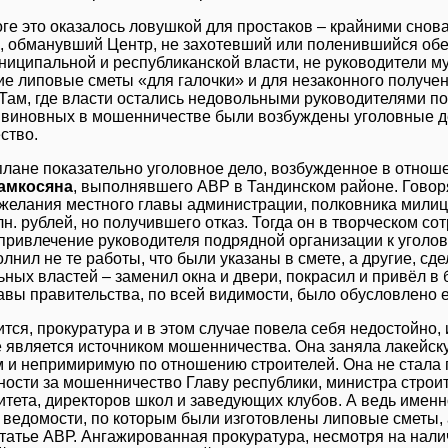
оге это оказалось ловушкой для простаков – крайними снова
, обманувший Центр, не захотевший или поленившийся об
ниципальной и республиканской власти, не руководители му
е липовые сметы «для галочки» и для незаконного получе
 Там, где власти остались недовольными руководителями п
виновных в мошенничестве были возбуждены уголовные де
ство.
плане показательно уголовное дело, возбужденное в отно
Жамкосяна
, выполнявшего АВР в Тандинском районе. Говоря
желания местного главы администрации, полковника милиц
млн. рублей, но получившего отказ. Тогда он в творческом с
привлечение руководителя подрядной организации к уголовно
лнил не те работы, что были указаны в смете, а другие, сд
ных властей – заменил окна и двери, покрасил и привёл в 
авы правительства, по всей видимости, было обусловлено е
ится, прокуратура и в этом случае повела себя недостойно, 
 является источником мошенничества. Она заняла лакейск
 и непримиримую по отношению строителей. Она не стала 
ности за мошенничество Главу республики, министра строи
тета, директоров школ и заведующих клубов. А ведь имен
ведомости, по которым были изготовлены липовые сметы, 
статье АВР. Ангажированная прокуратура, несмотря на нали