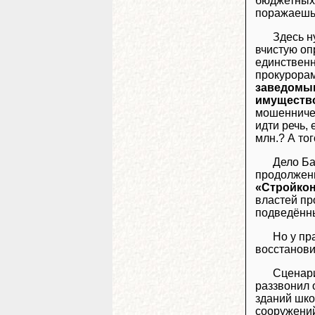
бюджетных 
поражаешьс
Здесь н
вчистую оп
единственн
прокурорам
заведомым
имущество
мошенничес
идти речь,
млн.? А то
Дело Ба
продолжени
«Стройкон
властей пр
подведённы
Но у пр
восстанови
Сценари
раззвонил 
зданий шко
сооружений