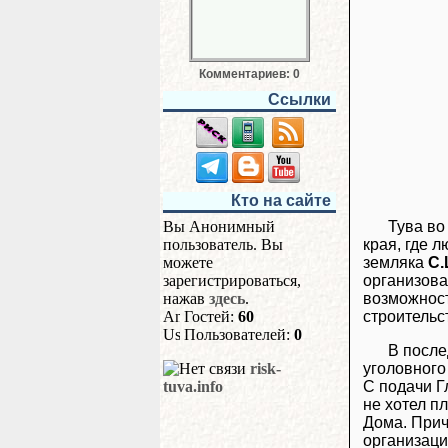
Комментариев: 0
Ссылки
Кто на сайте
Тува во
Вы Анонимный
края, где 
пользователь. Вы
земляка
С.
можете
организова
зарегистрироваться,
возможност
нажав
здесь
.
строительс
Гостей:
60
Пользователей:
0
В после
уголовного
risk-
С подачи Г
tuva.info
не хотел п
Дома. Прич
организаци