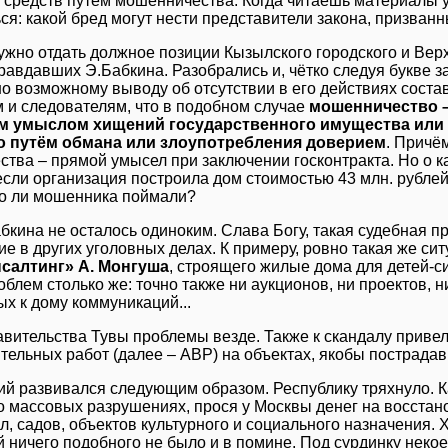
средств путём мошенничества. Когда читаешь материалы у
я: какой бред могут нести представители закона, призван
ужно отдать должное позиции Кызылского городского и Верх
равдавших Э.Бабкина. Разобрались и, чётко следуя букве з
о возможному выводу об отсутствии в его действиях соста
 и следователям, что в подобном случае
мошенничество –
 умыслом хищений государственного имущества или 
 путём обмана или злоупотребления доверием
. Причё
тва – прямой умысел при заключении госконтракта. Но о 
 если организация построила дом стоимостью 43 млн. рублей,
го ли мошенника поймали?
бкина не осталось одиноким. Слава Богу, такая судебная п
е в других уголовных делах. К примеру, ровно такая же си
салтинг» А. Монгуша
, строящего жилые дома для детей-си
облем столько же: точно также ни аукционов, ни проектов, н
х к дому коммуникаций...
авительства Тувы проблемы везде. Также к скандалу приве
тельных работ (далее – АВР) на объектах, якобы пострадав
й развивался следующим образом. Республику тряхнуло. Ка
о массовых разрушениях, прося у Москвы денег на восста
л, садов, объектов культурного и социального назначения. 
 ничего подобного не было и в помине. Под сурдинку некое