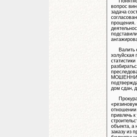
Понятно
вопрос вин
задача сос
согласован
прощения. 
деятельност
подставили
ангажирова
Валить 
холуйская 
статистики
разбиратьс
преследова
МОШЕННИЧЕС
подтвержда
дом сдан, 
Прокура
«резиновую
отношении
привлечь к
строительс
объекта, а
заказу из 