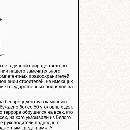
м не в дивной природе таёжного
нии нашего замечательного
окомпетентных правоохранителей
тношении строителей, не имеющих
ние государственных подрядов на
й на беспрецедентную кампанию
буждено более 50 уголовных дел.
 террора обрушился на всех, кто
ех, на кого указывали из Белого
се руководители подрядных
юджетным средствам». А