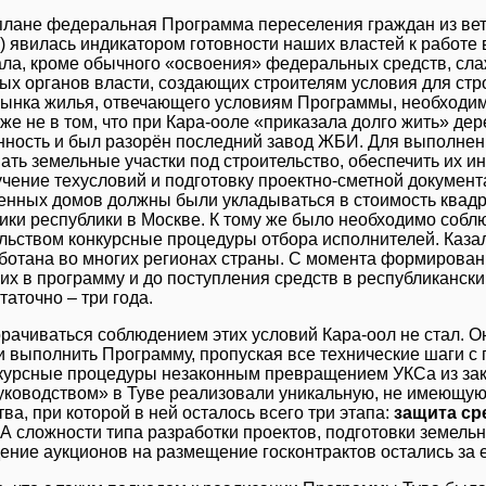
плане федеральная Программа переселения граждан из ветх
 явилась индикатором готовности наших властей к работе
ла, кроме обычного «освоения» федеральных средств, сл
х органов власти, создающих строителям условия для стро
ынка жилья, отвечающего условиям Программы, необходим
аже не в том, что при Кара-ооле «приказала долго жить» 
ность и был разорён последний завод ЖБИ. Для выполне
ть земельные участки под строительство, обеспечить их и
учение техусловий и подготовку проектно-сметной документ
енных домов должны были укладываться в стоимость квад
ки республики в Москве. К тому же было необходимо собл
льством конкурсные процедуры отбора исполнителей. Казало
ботана во многих регионах страны. С момента формирован
их в программу и до поступления средств в республиканск
таточно – три года.
рачиваться соблюдением этих условий Кара-оол не стал. Он
 выполнить Программу, пропуская все технические шаги с
курсные процедуры незаконным превращением УКСа из зака
ководством» в Туве реализовали уникальную, не имеющую
ва, при которой в ней осталось всего три этапа:
защита ср
 А сложности типа разработки проектов, подготовки земель
ение аукционов на размещение госконтрактов остались за 