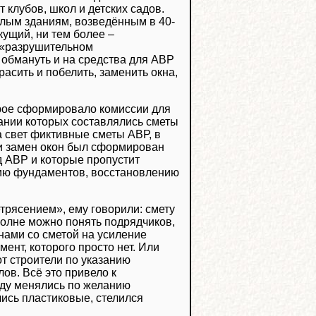
 клубов, школ и детских садов.
алым зданиям, возведённым в 40-
кущий, ни тем более –
о «разрушительном
обмануть и на средства для АВР
асить и побелить, заменить окна,
рое сформировало комиссии для
ании которых составлялись сметы
 свет фиктивные сметы АВР, в
и замен окон был сформирован
д АВР и которые пропустит
нию фундаментов, восстановлению
трясением», ему говорили: смету
 вполне можно понять подрядчиков,
ами со сметой на усиление
ент, которого просто нет. Или
т строители по указанию
лов. Всё это привело к
оду менялись по желанию
ись пластиковые, стелился