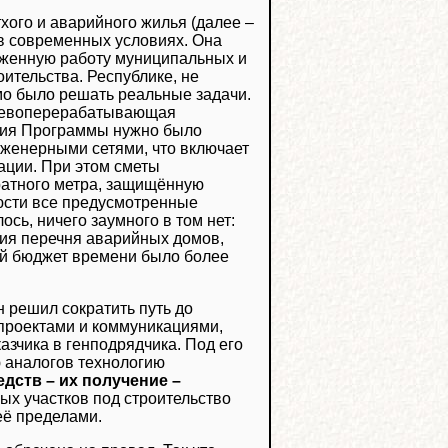
ого и аварийного жилья (далее –
 в современных условиях. Она
аженную работу муниципальных и
ительства. Республике, не
о было решать реальные задачи.
деревоперерабатывающая
ния Программы нужно было
нженерными сетями, что включает
ации. При этом сметы
ратного метра, защищённую
юсти все предусмотренные
сь, ничего заумного в том нет:
ия перечня аварийных домов,
ий бюджет времени было более
 решил сократить путь до
 проектами и коммуникациями,
зчика в генподрядчика. Под его
 аналогов технологию
едств – их получение –
ных участков под строительство
её пределами.