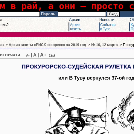
м в рай, а они – просто 
Пароль:
Архив
Новости
О
я
роль?
Архив
События
К
газеты
в Туве
П
ив
->
Архив газеты «РИСК экспресс» за 2019 год
->
№ 10, 12 марта
-> Проку
A+
|
A
|
A-
12pt
ПРОКУРОРСКО-СУДЕЙСКАЯ РУЛЕТКА 
или В Туву вернулся 37-ой го