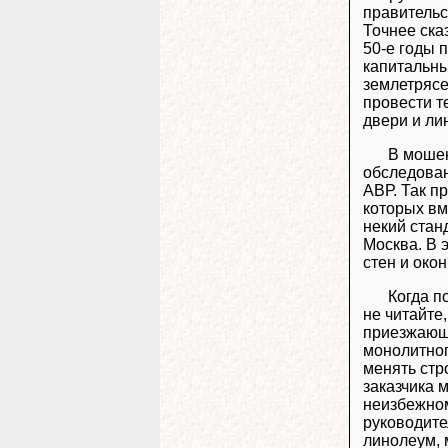
правительс
Точнее ска
50-е годы 
капитальны
землетрясе
провести т
двери и ли
В мошен
обследован
АВР. Так п
которых вм
некий стан
Москва. В 
стен и око
Когда п
не читайте,
приезжающи
монолитног
менять стр
заказчика 
неизбежном
руководите
линолеум, 