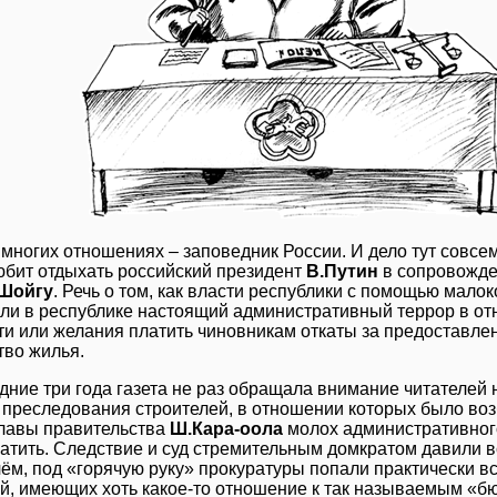
 многих отношениях – заповедник России. И дело тут совсе
любит отдыхать российский президент
В.Путин
в сопровожде
Шойгу
. Речь о том, как власти республики с помощью мал
ли в республике настоящий административный террор в о
и или желания платить чиновникам откаты за предоставле
тво жилья.
дние три года газета не раз обращала внимание читателе
 преследования строителей, в отношении которых было воз
лавы правительства
Ш.Кара-оола
молох административного
латить. Следствие и суд стремительным домкратом давили вс
ём, под «горячую руку» прокуратуры попали практически в
й, имеющих хоть какое-то отношение к так называемым «б