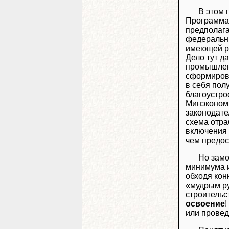
В этом 
Программа)
предполага
федеральны
имеющей р
Дело тут д
промышлен
сформирова
в себя пол
благоустро
Минэкономи
законодате
схема отра
включения 
чем предос
Но замо
минимума и
обходя кон
«мудрым ру
строительст
освоение
!
или провед