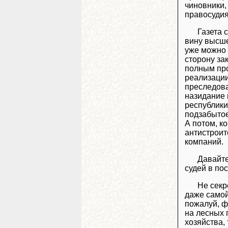
чиновники,
правосудия
Газета 
вину высше
уже можно 
сторону за
полным про
реализации
преследова
назидание в
республики
подзабытое
А потом, ко
антистроит
компаний.
Давайте
судей в по
Не секр
даже самой
пожалуй, ф
на лесных 
хозяйства,