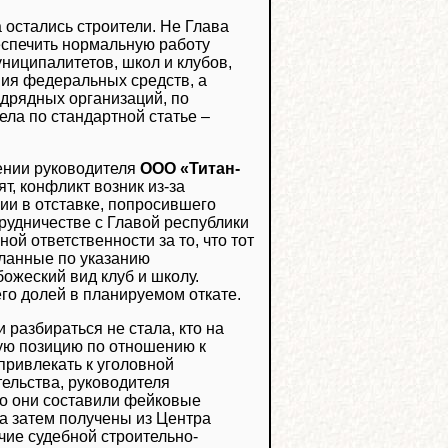
 остались строители. Не Глава
еспечить нормальную работу
ниципалитетов, школ и клубов,
ния федеральных средств, а
одрядных организаций, по
ла по стандартной статье –
шении руководителя
ООО «Титан-
т, конфликт возник из-за
ии в отставке, попросившего
отрудничестве с Главой республики
й ответственности за то, что тот
еланные по указанию
божеский вид клуб и школу.
го долей в планируемом откате.
и разбираться не стала, кто на
ую позицию по отношению к
привлекать к уголовной
тельства, руководителя
но они составили фейковые
а затем получены из Центра
чие судебной строительно-