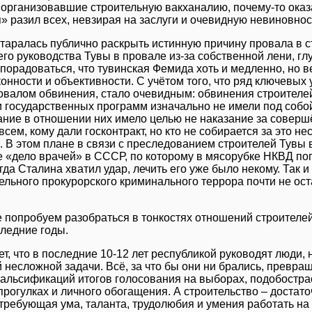
 организовавшие строительную вакханалию, почему-то оказ
» разил всех, невзирая на заслуги и очевидную невиновнос
старалась публично раскрыть истинную причину провала в 
го руководства Тувы в провале из-за собственной лени, гл
порадоваться, что тувинская Фемида хоть и медленно, но в
конности и объективности. С учётом того, что ряд ключевы
валом обвинения, стало очевидным: обвинения строителе
 государственных программ изначально не имели под собо
ние в отношении них имело целью не наказание за совершё
сем, кому дали госконтракт, но кто не собирается за это не
. В этом плане в связи с преследованием строителей Тувы
 «дело врачей» в СССР, по которому в мясорубке НКВД по
гда Сталина хватил удар, лечить его уже было некому. Так и
ельного прокурорского криминального террора почти не ос
 попробуем разобраться в тонкостях отношений строителей
следние годы.
ет, что в последние 10-12 лет республикой руководят люди,
 несложной задачи. Всё, за что бы они ни брались, превращ
альсификаций итогов голосования на выборах, подобостра
прогулках и личного обогащения. А строительство – достат
 требующая ума, таланта, трудолюбия и умения работать на 