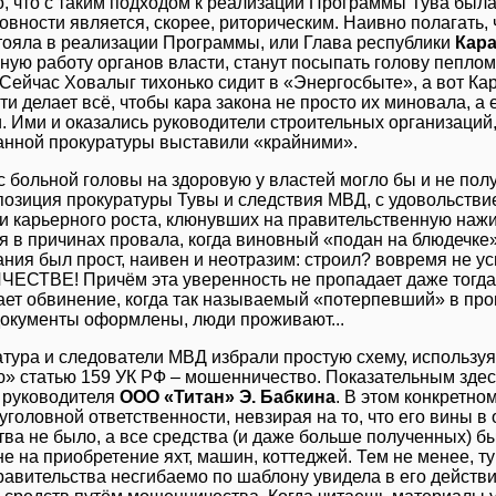
, что с таким подходом к реализации Программы Тува была 
овности является, скорее, риторическим. Наивно полагать,
тояла в реализации Программы, или Глава республики
Кара
ную работу органов власти, станут посыпать голову пеплом,
Сейчас Ховалыг тихонько сидит в «Энергосбыте», а вот Ка
и делает всё, чтобы кара закона не просто их миновала, а е
. Ими и оказались руководители строительных организаций
нной прокуратуры выставили «крайними».
с больной головы на здоровую у властей могло бы и не пол
позиция прокуратуры Тувы и следствия МВД, с удовольств
 и карьерного роста, клюнувших на правительственную нажив
я в причинах провала, когда виновный «подан на блюдечке»
ния был прост, наивен и неотразим: строил? вовремя не 
ТВЕ! Причём эта уверенность не пропадает даже тогда, 
ет обвинение, когда так называемый «потерпевший» в проце
документы оформлены, люди проживают...
тура и следователи МВД избрали простую схему, используя
» статью 159 УК РФ – мошенничество. Показательным здесь
 руководителя
ООО «Титан» Э. Бабкина
. В этом конкретно
 уголовной ответственности, невзирая на то, что его вины в
тва не было, а все средства (и даже больше полученных) 
 не на приобретение яхт, машин, коттеджей. Тем не менее, т
правительства несгибаемо по шаблону увидела в его дейст