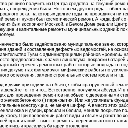
тво решило получить из Центра средства на текущий ремонт
зать, повреждения были. Но совсем другого рода – обветш
прошлого века, на которых долгие годы не проводился ни те
й ремонт, нужен был косметический ремонт. А когда фейк 
нии» был воспринят Москвой, в Белом Доме решили Центр 
екущие и капитальные ремонты муниципальных зданий: покр
нолеум.
ничество было задействовано муниципальное звено, кото
ия зданий и составления дефектных ведомостей, на основ
равительство Тувы с администрациями районов «родили» на
есто предполагаемых замен линолеума, покраски батарей 
дартный перечень ремонтных работ, которые подпадают по
этих документах фигурируют мифические работы по усиле
нного остекления, замене стропильных систем кровли и т.д.
одрядчики приходили на объект, якобы «разрушенный земле
 а делайте то, то и то... Естественно, получился абсурд. И
х для проведения ремонтов на объект с деревянными стен
о железобетонного (!) перекрытия. Или же усиливать фундам
опильные конструкции, не меняя шифер. А вместо этих рабо
меняли окна и двери, красили и белили, меняли покрытие по
у хаосу. При проведении работ виды и объёмы работ по х
лей организаций – вместо ремонта деревянных окон ставил
менялись и красились батареи отопления.