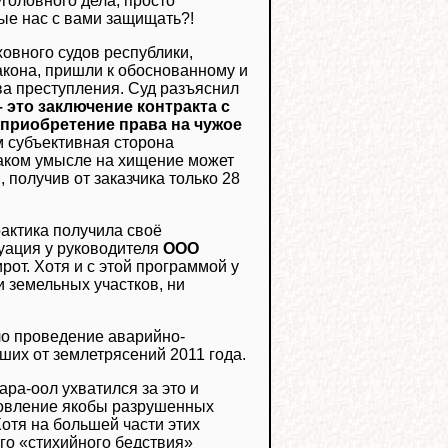
головного дела, просто
ные нас с вами защищать?!
овного судов республики,
акона, пришли к обоснованному и
ва преступления. Суд разъяснил
 это заключение контракта с
приобретение права на чужое
м субъективная сторона
каком умысле на хищение может
 получив от заказчика только 28
рактика получила своё
туация у руководителя
ООО
рот. Хотя и с этой программой у
и земельных участков, ни
ло проведение аварийно-
ших от землетрясений 2011 года.
ра-оол ухватился за это и
новление якобы разрушенных
Хотя на большей части этих
го «стихийного бедствия»