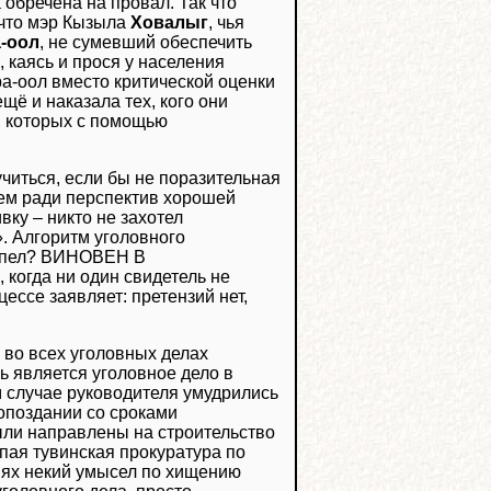
обречена на провал. Так что
 что мэр Кызыла
Ховалыг
, чья
-оол
, не сумевший обеспечить
 каясь и прося у населения
ра-оол вместо критической оценки
щё и наказала тех, кого они
, которых с помощью
учиться, если бы не поразительная
ием ради перспектив хорошей
ку – никто не захотел
. Алгоритм уголовного
успел? ВИНОВЕН В
когда ни один свидетель не
ссе заявляет: претензий нет,
 во всех уголовных делах
 является уголовное дело в
м случае руководителя умудрились
 опоздании со сроками
были направлены на строительство
упая тувинская прокуратура по
виях некий умысел по хищению