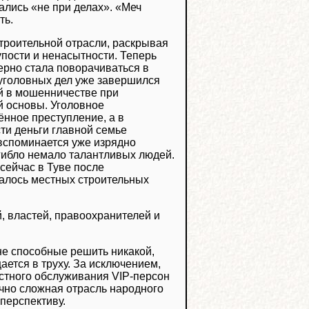
ались «не при делах». «Меч
ть.
строительной отрасли, раскрывая
упости и ненасытности. Теперь
ерно стала поворачиваться в
х уголовных дел уже завершился
й в мошенничестве при
й основы. Уголовное
нное преступление, а в
сти деньги главной семье
 вспоминается уже изрядно
гибло немало талантливых людей.
 сейчас в Туве после
талось местных строительных
, властей, правоохранителей и
 не способные решить никакой,
ается в труху. За исключением,
стного обслуживания VIP-персон
очно сложная отрасль народного
перспективу.