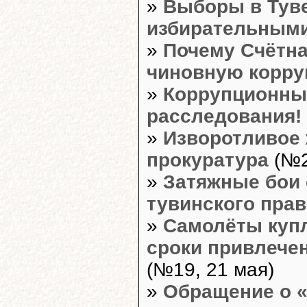
»
Выборы в Туве
избирательными
»
Почему Счётна
чиновную корр
»
Коррупционны
расследования!
»
Изворотливое
прокуратура
(№2
»
Затяжные бои
тувинского пра
»
Самолёты купл
сроки привлечен
(№19, 21 мая)
»
Обращение о 