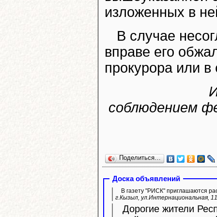
изложенных в не
В случае несо
вправе его обжа
прокурора или в 
И
соблюдением ф
Поделиться…
Доска объявлений
В газету "РИСК" приглашаются ра
г.Кызыл, ул.Интернациональная, 11
Дорогие жители Респ