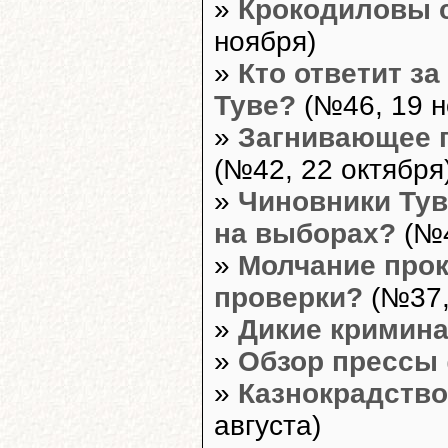
»
Крокодиловы с
ноября)
»
Кто ответит з
Туве?
(№46, 19 н
»
Загнивающее п
(№42, 22 октября
»
Чиновники Ту
на выборах?
(№4
»
Молчание прок
проверки?
(№37,
»
Дикие кримин
»
Обзор прессы
»
Казнокрадство 
августа)