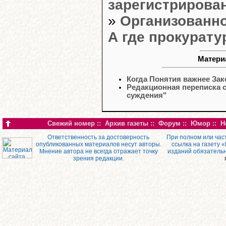
зарегистрирова
»
Организованно
А где прокурату
Матери
Когда Понятия важнее Зак
Редакционная переписка 
суждения"
Свежий номер
::
Архив газеты
::
Форум
::
Юмор
::
Н
Ответственность за достоверность
При полном или час
опубликованных материалов несут авторы.
ссылка на газету 
Мнение автора не всегда отражает точку
изданий обязатель
зрения редакции.