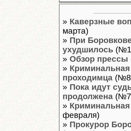
»
Каверзные во
марта)
»
При Боровкове
ухудшилось
(№11
»
Обзор прессы
»
Криминальная
проходимца
(№8,
»
Пока идут суд
продолжена
(№7,
»
Криминальная
февраля)
»
Прокурор Боро