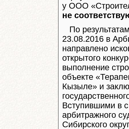
у ООО «Строител
не соответству
По результата
23.08.2016 в Ар
направлено иско
открытого конку
выполнение стро
объекте «Терапев
Кызыле» и заклю
государственног
Вступившими в с
арбитражного суд
Сибирского округ