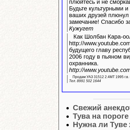
плюйтесь и не сморка
Будьте культурными и 
ваших друзей плюнул 
замечание! Спасибо з
Кужугет
Как Шолбан Кара-оол
http://www.youtube.com/watc
будущего главу респу
2006 году в пьяном ви
охранника.
http://www.youtube.c
Продам УАЗ 31512 2.4МТ 1995 г.в. 
Тел. 8991 502 1644
Свежий анекдо
Тува на порог
Нужна ли Туве