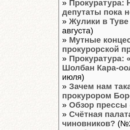
»
Прокуратура: 
депутаты пока 
»
Жулики в Туве
августа)
»
Мутные конце
прокурорской п
»
Прокуратура: 
Шолбан Кара-оол
июля)
»
Зачем нам так
прокурором Бо
»
Обзор прессы
»
Счётная палат
чиновников?
(№2