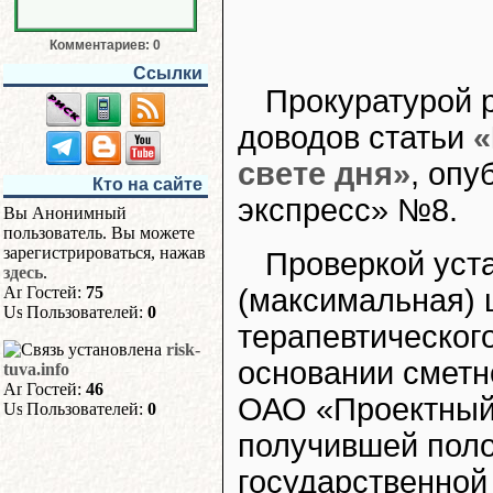
Комментариев: 0
Ссылки
Прокуратурой 
доводов статьи
«
свете дня»
, опу
Кто на сайте
экспресс» №8.
Вы Анонимный
пользователь. Вы можете
зарегистрироваться, нажав
Проверкой уст
здесь
.
(максимальная) 
Гостей:
75
Пользователей:
0
терапевтическог
risk-
основании сметн
tuva.info
Гостей:
46
ОАО «Проектный 
Пользователей:
0
получившей пол
государственной