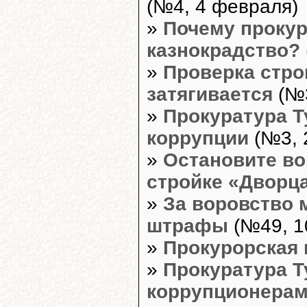
(№4, 4 февраля)
»
Почему прокур
казнокрадство?
»
Проверка стро
затягивается
(№3
»
Прокуратура Т
коррупции
(№3, 
»
Остановите во
стройке «Дворц
»
За воровство 
штрафы
(№49, 1
»
Прокурорская 
»
Прокуратура Т
коррупционера