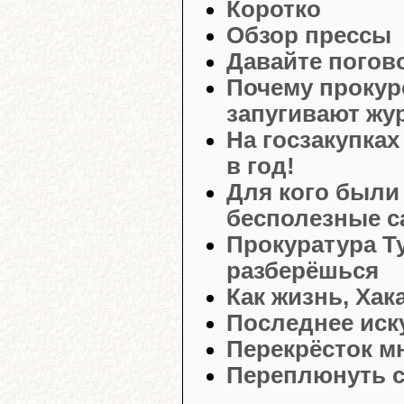
Коротко
Обзор прессы
Давайте погов
Почему прокур
запугивают жу
На госзакупка
в год!
Для кого были
бесполезные 
Прокуратура Т
разберёшься
Как жизнь, Хак
Последнее иск
Перекрёсток м
Переплюнуть с