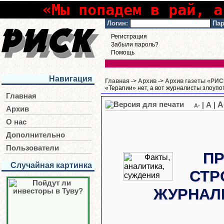
«Мы попадем в рай, а
Логин:
Пар
Регистрация
Забыли пароль?
Помощь
Навигация
Главная
->
Архив
->
Архив газеты «РИСК
«Терапии» нет, а вот журналисты злоупо
Главная
A
|
A
|
A-
Архив
О нас
Дополнительно
Пользователи
ПР
Случайная картинка
СТР
ЖУРНАЛ