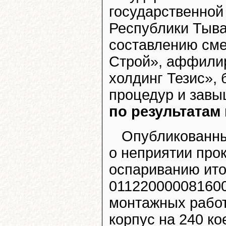
государственной
Республики Тыва
составлению см
Строй», аффили
холдинг Тезис»,
процедур и завы
по результатам
Опубликованны
о неприятии про
оспариванию ито
011220000081600
монтажных работ
корпус на 240 ко