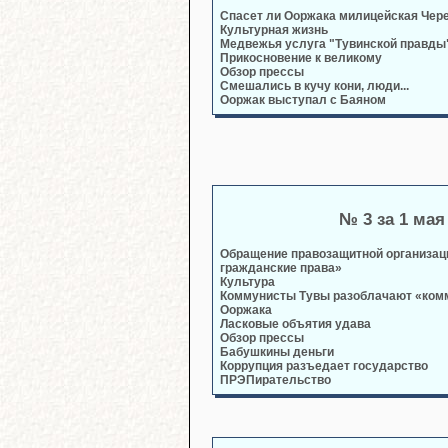
Спасет ли Ооржака милицейская Чер
Культурная жизнь
Медвежья услуга "Тувинской правды
Прикосновение к великому
Обзор прессы
Смешались в кучу кони, люди...
Ооржак выступал с Баяном
№ 3 за 1 мая
Обращение правозащитной организаци
гражданские права»
Культура
Коммунисты Тувы разоблачают «ком
Ооржака
Ласковые объятия удава
Обзор прессы
Бабушкины деньги
Коррупция разъедает государство
ПРЭПирательство