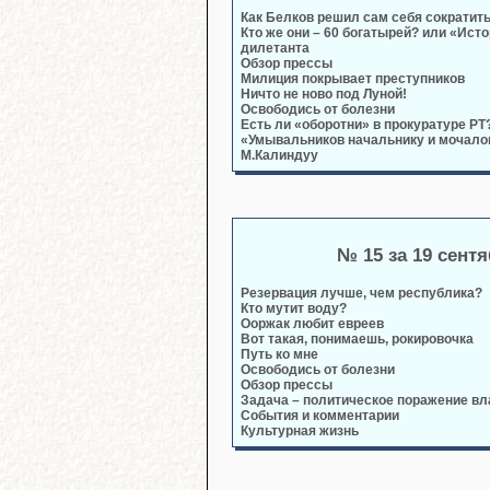
Как Белков решил сам себя сократит
Кто же они – 60 богатырей? или «Ист
дилетанта
Обзор прессы
Милиция покрывает преступников
Ничто не ново под Луной!
Освободись от болезни
Есть ли «оборотни» в прокуратуре РТ
«Умывальников начальнику и мочало
М.Калиндуу
№ 15 за 19 сент
Резервация лучше, чем республика?
Кто мутит воду?
Ооржак любит евреев
Вот такая, понимаешь, рокировочка
Путь ко мне
Освободись от болезни
Обзор прессы
Задача – политическое поражение вл
События и комментарии
Культурная жизнь