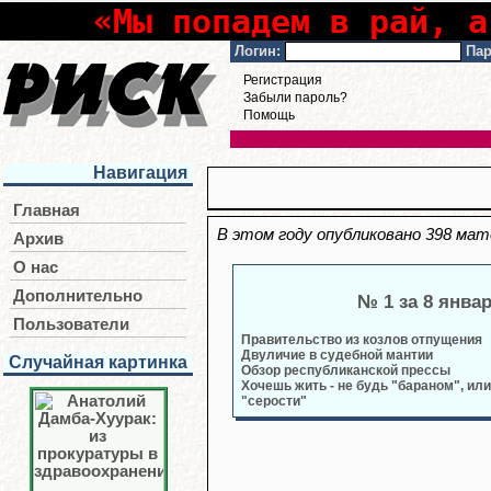
«Мы попадем в рай, а
Логин:
Пар
Регистрация
Забыли пароль?
Помощь
Навигация
Главная
В этом году опубликовано 398 мат
Архив
О нас
Дополнительно
№ 1 за 8 янва
Пользователи
Правительство из козлов отпущения
Двуличие в судебной мантии
Случайная картинка
Обзор республиканской прессы
Хочешь жить - не будь "бараном", ил
"серости"