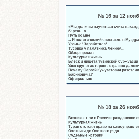
№ 16 за 12 ноя
«Мы должны научиться считать кажд
беречь...»
Путь ко мне
... И политический спектакль в Муздр
Ура-а-а! Заработала!
Тусовка у памятника Ленину...
Обзор прессы
Культурная жизнь
Блеск и нищета тувинской буржуазии
Узок круг этих героев, страшно далек
Почему Сергей Кужугетович разозли
Бариновича?
Официально
№ 18 за 26 ноя
Возникнет ли в России гражданское 
Культурная жизнь
Туран отстоял право на самоуправле
Охотники до Охотного ряда
Судебные истории