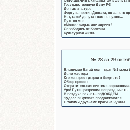
ОБРАЩЕНИЕ к кандидатам в депутат
Государственную Думу РФ
Донгак в натуре
Фортуна против Донгака, но за него п
Нет, такой депутат нам не нужен...
Путь ко мне
«Монголоиды» или «арии»?
Освободись от болезни
Культурная жизнь
№ 28 за 29 октя
Владимир Багай-оол – враг №1 мэра
Дело мастера
Кто ковыряет дырки в бюджете?
Обзор прессы
Отвратительная система ооржаковла
Ура! Путин разрешил попраздничать!
В воздухе пахнет... поДОЖДЕМ
Чудеса в Сукпаке продолжаются
С такими друзьями враги не нужны