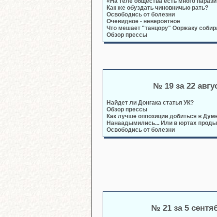
«На теле общества есть много паразит
Как же обуздать чиновничью рать?
Освободись от болезни
Очевидное - невероятное
Что мешает "танцору" Ооржаку собир
Обзор прессы
№ 19 за 22 авгу
Найдет ли Донгака статья УК?
Обзор прессы
Как лучше оппозиции добиться в Ду
Нанаадымились... Или в юртах проды
Освободись от болезни
№ 21 за 5 сентя