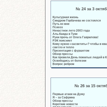
№ 24 за 3 октя
Культурная жизнь
Синдром Горбачева не состоялся
Путь ко мне
Психоз
Ненастное лето 2003 года
Аль-Каида в Туве
Руки прочь от Олега Гаврилова!
РЭК поясняет
Кому нужно «засветить»? чтобы в кв
светло и тепло
Презентация с фуршетом
Обзор прессы
Как провели День пожилых людей в 
Освободись от болезни
Вопрос ребром
№ 26 за 15 октя
Первые атаки на Думу
Я – за Сафрина
Обзор прессы
Короткие новости