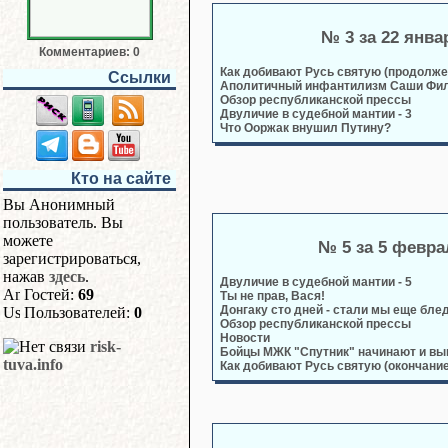
№ 3 за 22 янва
Комментариев: 0
Как добивают Русь святую (продолже
Ссылки
Аполитичный инфантилизм Саши Фил
Обзор республиканской прессы
Двуличие в судебной мантии - 3
Что Ооржак внушил Путину?
Кто на сайте
Вы Анонимный
пользователь. Вы
можете
№ 5 за 5 февра
зарегистрироваться,
нажав
здесь
.
Двуличие в судебной мантии - 5
Гостей:
69
Ты не прав, Вася!
Донгаку сто дней - стали мы еще бле
Пользователей:
0
Обзор республиканской прессы
Новости
risk-
Бойцы МЖК "Спутник" начинают и в
tuva.info
Как добивают Русь святую (окончание