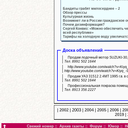
Бандиты грабят милосерднее – 2
Обзор прессы
Культурная жизнь
Возникнет ли в России гражданское 
Почем дезинформация?
Сергей Конвиз: «Можно обеспечить ч
всей республике»
Тарифы на холодную воду увеличатся
Доска объявлений
Продам лодочный мотор SUZUKI-30,
Тел. 8991 502 1644
http://www.youtube.com/watch?v=Kiyq
http://www.youtube.com/watch?v=Kiyq_-
Продам УАЗ 31512 2.4МТ 1995 г.в. в 
Тел. 8991 502 1644
Профессиональная покраска помещ
Тел. 8913 356 2227
|
2002
| 2003 |
2004
|
2005
|
2006
|
20
2019
|
Свежий номер
::
Архив газеты
::
Форум
::
Юмор
::
Н