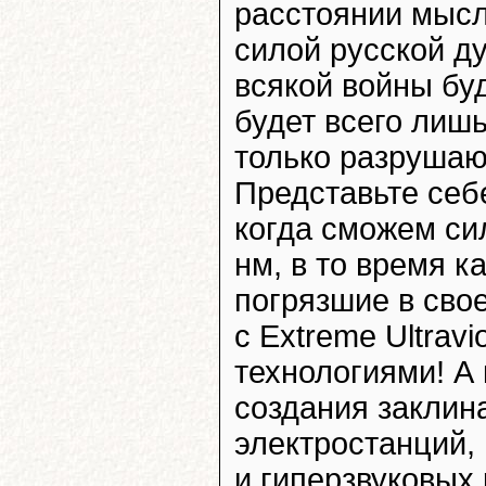
расстоянии мысл
силой русской ду
всякой войны бу
будет всего лиш
только разрушают
Представьте себ
когда сможем си
нм, в то время к
погрязшие в сво
с Extreme Ultrav
технологиями! А
создания закли
электростанций,
и гиперзвуковых 