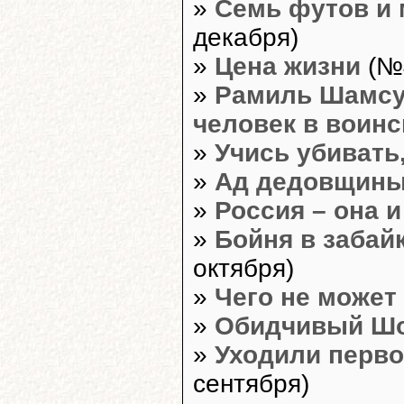
»
Семь футов и 
декабря)
»
Цена жизни
(№4
»
Рамиль Шамсут
человек в воинс
»
Учись убивать
»
Ад дедовщин
»
Россия – она 
»
Бойня в забай
октября)
»
Чего не может
»
Обидчивый Ш
»
Уходили перво
сентября)