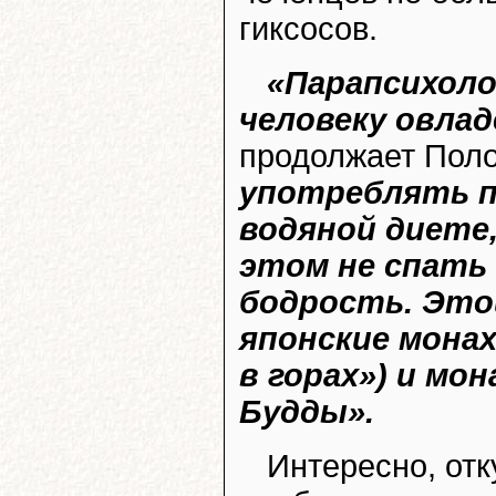
гиксосов.
«Парапсихоло
человеку овла
продолжает Поло
употреблять п
водяной диете,
этом не спать
бодрость. Это
японские монах
в горах») и мо
Будды».
Интересно, отк