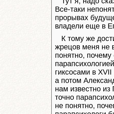
Тут я, надо ск
Все-таки непонят
прорывах будуще
владели еще в Е
К тому же дост
жрецов меня не 
понятно, почему
парапсихологией
гиксосами в XVII 
а потом Алексан
нам известно из
точно парапсихол
не понятно, поч
парапсихологи 