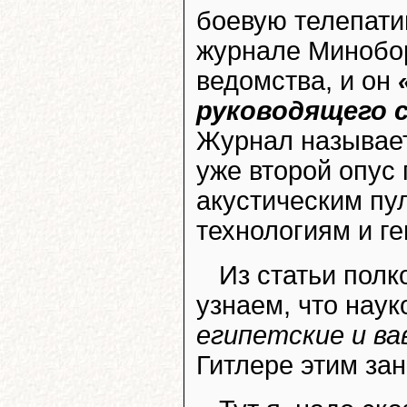
боевую телепат
журнале Минобор
ведомства, и он
руководящего 
Журнал называе
уже второй опус
акустическим пул
технологиям и г
Из статьи полк
узнаем, что нау
египетские и ва
Гитлере этим за