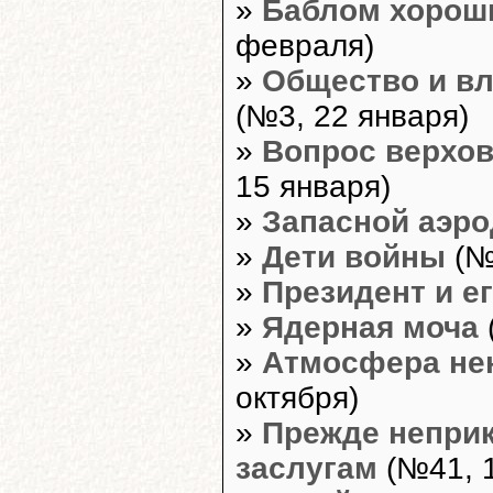
»
Баблом хороши
февраля)
»
Общество и вл
(№3, 22 января)
»
Вопрос верхо
15 января)
»
Запасной аэр
»
Дети войны
(№
»
Президент и е
»
Ядерная моча
»
Атмосфера не
октября)
»
Прежде неприк
заслугам
(№41, 1