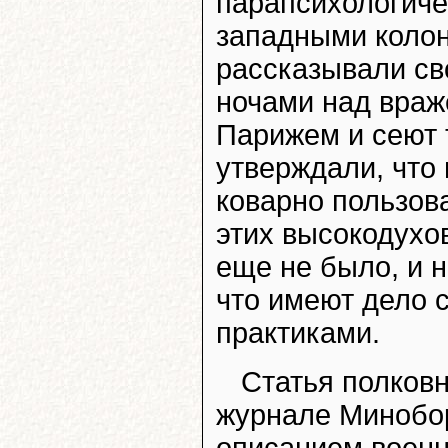
парапсихологиче
западными колон
рассказывали св
ночами над враж
Парижем и сеют т
утверждали, что 
коварно пользов
этих высокодухо
еще не было, и 
что имеют дело
практиками.
Статья полков
журнале Минобор
описанием военн