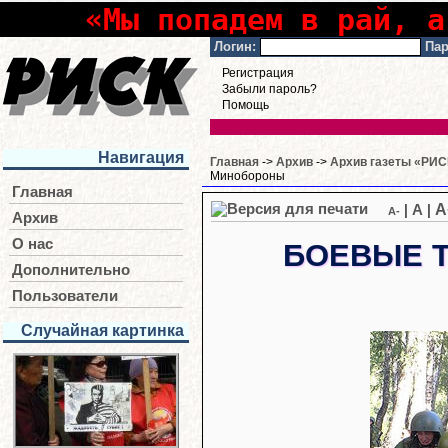
«Мы попадем в рай, а
Логин:
Пар
Регистрация
Забыли пароль?
Помощь
Навигация
Главная
->
Архив
->
Архив газеты «РИСК
Минобороны
Главная
A
|
A
|
A-
Архив
О нас
БОЕВЫЕ Т
Дополнительно
Пользователи
Случайная картинка