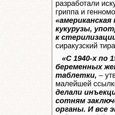
разработали ис
гриппа и генном
«американская
кукурузы, упо
к стерилизаци
сиракузский тиран
«С 1940-х по 
беременных же
таблетки,
– ут
малейшей ссылки
делали инъекц
сотням заключ
органы. И все 