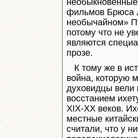
необыкновенные 
фильмов Брюса Л
необычайном» Пу
потому что не ув
являются специа
прозе.
К тому же в ис
война, которую 
духовидцы вели 
восстанием ихет
XIX-XX веков. Их
местные китайск
считали, что у н