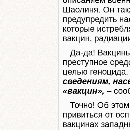
Шаолиня. Он так
предупредить на
которые истребл
вакцин, радиаци
Да-да! Вакцины
преступное сред
целью геноцида
сведениям, на
«вакцин»,
– соо
Точно! Об этом
привиться от осп
вакцинах западн