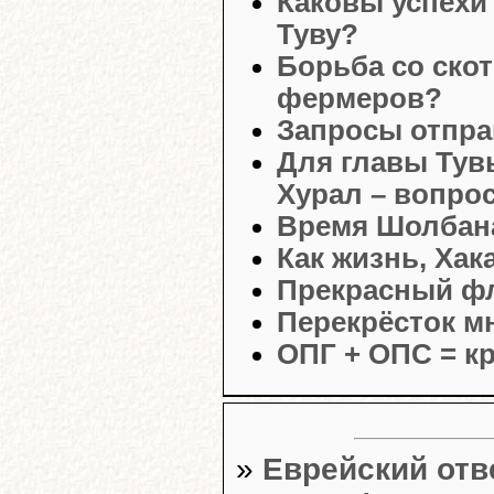
Каковы успехи
Туву?
Борьба со ско
фермеров?
Запросы отпра
Для главы Тув
Хурал – вопрос
Время Шолбана
Как жизнь, Хак
Прекрасный ф
Перекрёсток м
ОПГ + ОПС = к
»
Еврейский отв