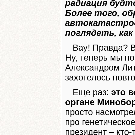
радиация будто
Более того, о
автокатастроф
поглядеть, как
Вау! Правда? 
Ну, теперь мы п
Александром Лит
захотелось повт
Еще раз:
это 
органе Минобо
просто насмотре
про генетическое
президент – кто-