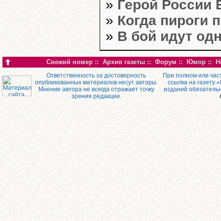
»
Герой России 
»
Когда пироги 
»
В бой идут од
Свежий номер
::
Архив газеты
::
Форум
::
Юмор
::
Н
Ответственность за достоверность
При полном или час
опубликованных материалов несут авторы.
ссылка на газету 
Мнение автора не всегда отражает точку
изданий обязатель
зрения редакции.