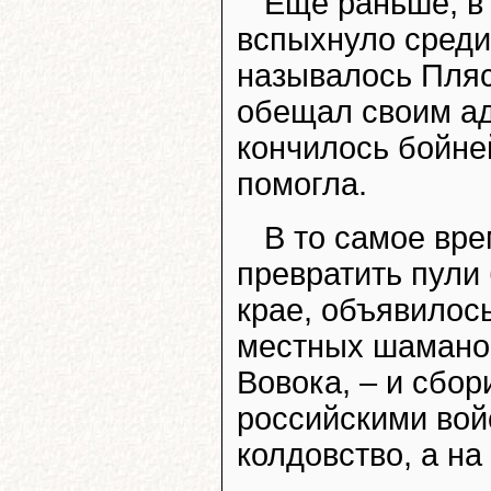
Еще раньше, в 
вспыхнуло среди
называлось Пляс
обещал своим ад
кончилось бойне
помогла.
В то самое вр
превратить пули 
крае, объявилос
местных шаманов
Вовока, – и сбо
российскими вой
колдовство, а н