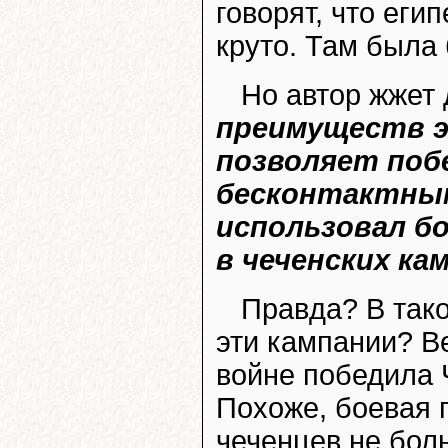
говорят, что еги
круто. Там была
Но автор жжет
преимуществ э
позволяет поб
бесконтактным
использовал б
в чеченских ка
Правда? В тако
эти кампании? В
войне победила Ч
Похоже, боевая 
чеченцев не бол