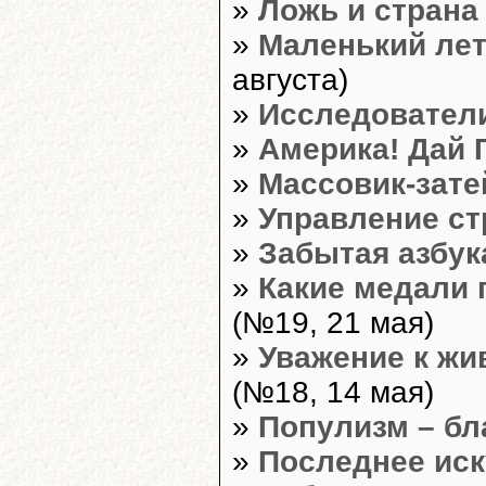
»
Ложь и страна
»
Маленький ле
августа)
»
Исследовател
»
Америка! Дай 
»
Массовик-зате
»
Управление ст
»
Забытая азбук
»
Какие медали 
(№19, 21 мая)
»
Уважение к жи
(№18, 14 мая)
»
Популизм – бл
»
Последнее ис