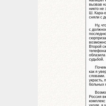
напишет н
вызвав на
никто не 
Ш. Кара-о
сняли с д
Ну, ч
с должнос
последню
сюрприза
возможнос
Второй с
телефона 
облазила
судьбой.
Почем
как я уве
словами. 
украсть, 
больных 
Возмо
Россия в
комплекс
уходе, а 