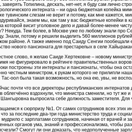
 заверять Топилина, дескать, нет-нет, я буду сам лично стр
рологического интерната – ни одна бюджетная копейка мим
е тувинским слезам не верит и потому, как мне кажется, ми
идуривайся, знаем мы, как там у вас бюджетные копейки в 
на которой висит уголовное дело и давай более-менее чист
у? Некуда. Тем более, в Москве уже по любому знали про 
цу. Знали, потому и решили выделить 560 миллионов рублей
ком районе. А также именно под Саиду Сенгии пообещали 
ьство нового пансионата для престарелых в селе Хайыракан
честное слово, я желаю Саиде Хертековне – новому министр
 имя не фигурировало в рейтинге правительственных воров
роки построены эти интернаты и пансионаты, чтобы она ост
нно честным министром, к рукам которого не прилипли наш
Тас-оол была такая возможность, но она ею, увы, не воспо
ейчас почти что все директоры республиканских интернатов
 облегчённо вздохнули, что министра сменили, но тут же и 
Шангыровна выпросила себе должность заместителя. Для ч
ащаемся к сюрпризу №1. От самих сотрудников всех этих и
 что за последние два-три года министерство труда и соци
 мудрило с зарплатами сотрудников, начиная от врачей и з
венных органов ума, знаний и профессионализма, чтобы ра
счезли? Смогут ли они доказать, что недополученные зарпл