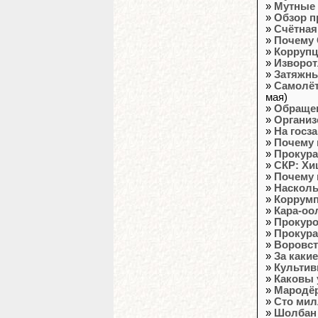
»
Мутные 
»
Обзор п
»
Счётная
»
Почему 
»
Коррупц
»
Изворот
»
Затяжны
»
Самолёт
мая)
»
Обращен
»
Организ
»
На госз
»
Почему 
»
Прокура
»
СКР: Хи
»
Почему 
»
Насколь
»
Коррумп
»
Кара-оо
»
Прокуро
»
Прокура
»
Воровст
»
За каки
»
Культив
»
Каковы 
»
Мародёр
»
Сто мил
»
Шолбан 