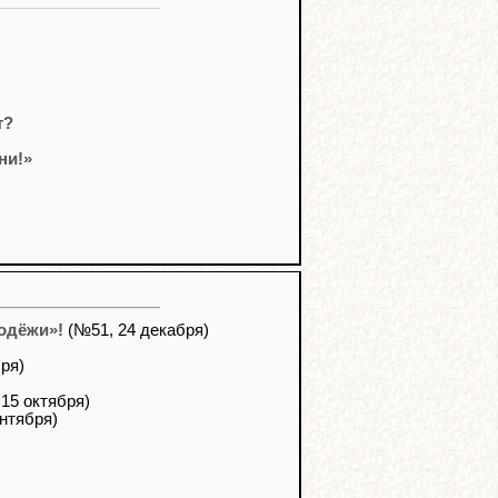
т?
ни!»
одёжи»!
(№51, 24 декабря)
ря)
15 октября)
нтября)