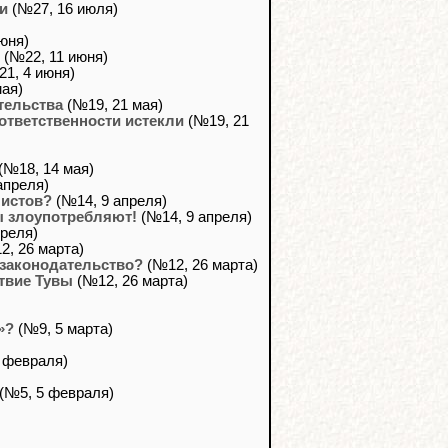
и
(№27, 16 июля)
юня)
(№22, 11 июня)
1, 4 июня)
ая)
тельства
(№19, 21 мая)
ответственности истекли
(№19, 21
(№18, 14 мая)
апреля)
листов?
(№14, 9 апреля)
ты злоупотребляют!
(№14, 9 апреля)
реля)
, 26 марта)
 законодательство?
(№12, 26 марта)
твие Тувы
(№12, 26 марта)
»?
(№9, 5 марта)
 февраля)
(№5, 5 февраля)