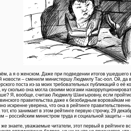
чём, а я о женском. Даже при подведении итогов ушедшего в
й новости – сменили министершу Людмилу Тас-оол. Ой, да в
рского поста из-за моих требовательных публикаций о её к
, ну сколько она могла своими мозгами накоррупционироват
ьше? Я, вообще, считаю Людмилу Шангыровну, если пройтись
увинского правительства даже к безобидным воровайкам не 
но искренне уверена, что она в рейтинге правительствен
А тот, кто занимает в этом рейтинге первую строчку, 29 де
м – российским министром труда и социальной защиты – на
ы же знаете, уважаемые читатели, этот первый в рейтинге вс