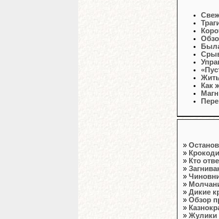
Свеж
Траг
Коро
Обзо
Была
Срыв
Упра
«Пус
Жить
Как 
Магн
Пере
»
Останов
»
Крокоди
»
Кто отв
»
Загнива
»
Чиновни
»
Молчани
»
Дикие 
»
Обзор п
»
Казнокра
»
Жулики 