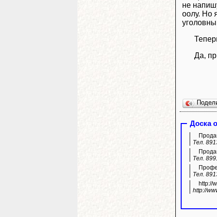
не напиш
оолу. Но 
уголовны
Тепер
Да, пр
Подел
Доска 
Продам
Тел. 891
Продам
Тел. 899
Профес
Тел. 891
http:/
http://w