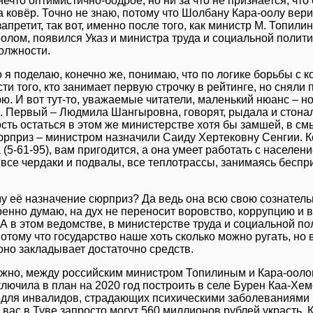
ечто оптимистично-бодрое, но ни за что не признается, что 
 ковёр. Точно не знаю, потому что Шолбану Кара-оолу вери
запретит, так вот, именно после того, как министр М. Топили
олом, появился Указ и министра труда и социальной полити
олжности.
то я поделаю, конечно же, понимаю, что по логике борьбы с 
ти того, кто занимает первую строчку в рейтинге, но сняли 
ю. И вот тут-то, уважаемые читатели, маленький нюанс – н
. Первый – Людмила Шангыровна, говорят, рыдала и стонал
ть остаться в этом же министерстве хотя бы замшей, в смы
юрприз – министром назначили Саиду Хертековну Сенгии. К
(5-61-95), вам пригодится, а она умеет работать с населен
 все чердаки и подвалы, все теплотрассы, занимаясь беспр
у её назначение сюрприз? Да ведь она всю свою сознатель
ренно думаю, на дух не переносит воровство, коррупцию и в
А в этом ведомстве, в министерстве труда и социальной пол
потому что государство наше хоть сколько можно ругать, но 
оно закладывает достаточно средств.
жно, между российским министром Топилиным и Кара-оолом
ключила в план на 2020 год построить в селе Бурен Каа-Хе
 для инвалидов, страдающих психическими заболеваниями
у вас в Туве запросто могут 560 миллионов рублей украсть. К