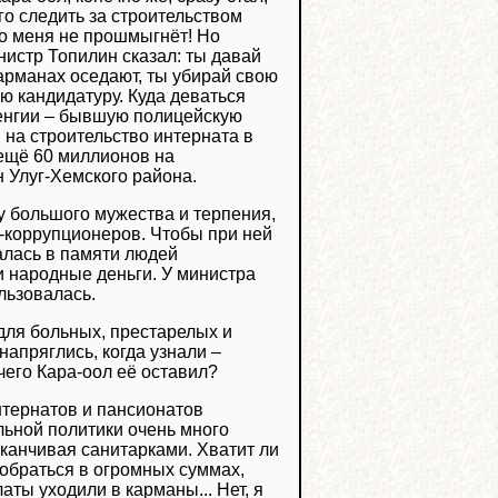
ого следить за строительством
о меня не прошмыгнёт! Но
нистр Топилин сказал: ты давай
карманах оседают, ты убирай свою
ую кандидатуру. Куда деваться
Сенгии – бывшую полицейскую
 на строительство интерната в
ещё 60 миллионов на
 Улуг-Хемского района.
у большого мужества и терпения,
-коррупционеров. Чтобы при ней
алась в памяти людей
и народные деньги. У министра
льзовалась.
 для больных, престарелых и
напряглись, когда узнали –
его Кара-оол её оставил?
нтернатов и пансионатов
альной политики очень много
аканчивая санитарками. Хватит ли
зобраться в огромных суммах,
аты уходили в карманы... Нет, я