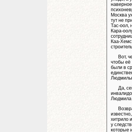
наверное,
психонев
Москва уж
тут не пр
Тас-оол, 
Кара-оол
сотрудни
Каа-Хемс
строител
Вот, 
чтобы её
были в с
единстве
Людмилы 
Да, с
инвалидов
Людмила 
Возвр
известно,
хитрило и
у следст
которые и