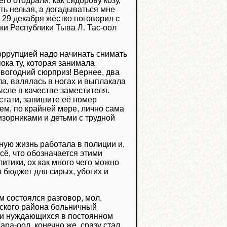
его отодрали, как сидорову козу,
ть нельзя, а догадываться мне
н 29 декабря жёстко поговорил с
ки Республики Тыва Л. Тас-оол
коррупцией надо начинать снимать
пока ту, которая занимала
овогодний сюрприз! Вернее, два
а, валялась в ногах и выплакала
сле в качестве заместителя.
стати, запишите её номер
ием, по крайней мере, лично сама
изорниками и детьми с трудной
ную жизнь работала в полиции и,
сё, что обозначается этими
итики, ох как много чего можно
в бюджет для сирых, убогих и
 состоялся разговор, мол,
мского района больничный
 и нуждающихся в постоянном
ара-оол, конечно же, сразу стал,