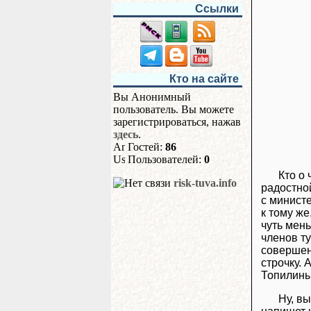
Ссылки
Кто на сайте
Вы Анонимный
пользователь. Вы можете
зарегистрироваться, нажав
здесь
.
Гостей:
86
Пользователей:
0
Кто о 
risk-tuva.info
радостно
с министе
к тому же
чуть мен
членов т
совершен
строчку. 
Топилины
Ну, в