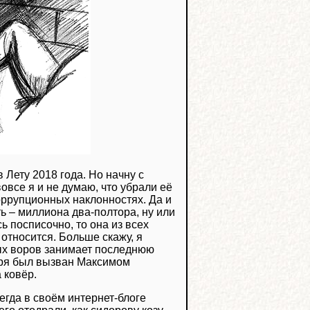
 Лету 2018 года. Но начну с
овсе я и не думаю, что убрали её
оррупционных наклонностях. Да и
ь – миллиона два-полтора, ну или
 посписочно, то она из всех
относится. Больше скажу, я
ных воров занимает последнюю
кабря был вызван Максимом
 ковёр.
егда в своём интернет-блоге