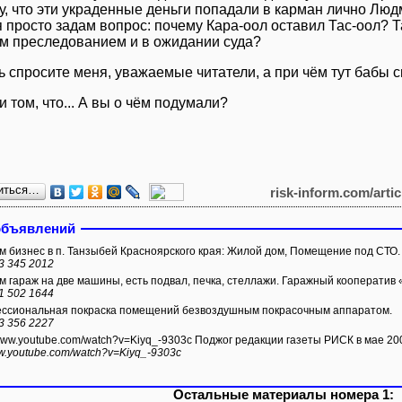
у, что эти украденные деньги попадали в карман лично Лю
я просто задам вопрос: почему Кара-оол оставил Тас-оол? 
м преследованием и в ожидании суда?
ь спросите меня, уважаемые читатели, а при чём тут бабы 
и том, что... А вы о чём подумали?
иться…
risk-inform.com/arti
объявлений
 бизнес в п. Танзыбей Красноярского края: Жилой дом, Помещение под СТО.
3 345 2012
 гараж на две машины, есть подвал, печка, стеллажи. Гаражный кооперати
1 502 1644
сиональная покраска помещений безвоздушным покрасочным аппаратом.
3 356 2227
/www.youtube.com/watch?v=Kiyq_-9303c Поджог редакции газеты РИСК в мае 200
ww.youtube.com/watch?v=Kiyq_-9303c
Остальные материалы номера 1: