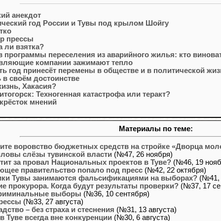
ий анекдот
ический год России и Тувы под крылом Шойгу
тко
р прессы
 ли взятка?
 программы переселения из аварийного жилья: кто винова
вляющие компании зажимают тепло
ть год принесёт перемены в обществе и в политической жиз
 в своём достоинстве
жизнь, Хакасия?
итогорск: Техногенная катастрофа или теракт?
крёсток мнений
Материалы по теме:
ите воровство бюджетных средств на стройке «Дворца мол
ловы слёзы тувинской власти
(№47, 26 ноября)
етит за провал Национальных проектов в Туве?
(№46, 19 нояб
ющее правительство попало под пресс
(№42, 22 октября)
ки Тувы занимаются фальсификациями на выборах?
(№41, 
е прокурора. Когда будут результаты проверки?
(№37, 17 се
криминальные выборы
(№36, 10 сентября)
рессы
(№33, 27 августа)
дство – без страха и стеснения
(№31, 13 августа)
в Туве всегда вне конкуренции
(№30, 6 августа)