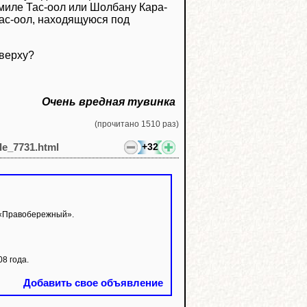
дмиле Тас-оол или Шолбану Кара-
Тас-оол, находящуюся под
сверху?
Очень вредная тувинка
(прочитано 1510 раз)
+32
cle_7731.html
в «Правобережный».
8 года.
Добавить свое объявление