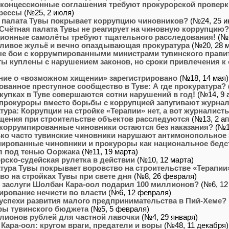
концессионные соглашения требуют прокурорской проверк
рессы
(№25, 2 июля)
 палата Тувы покрывает коррупцию чиновников?
(№24, 25 и
Счётная палата Тувы не реагирует на чиновную коррупцию?
ионные самолёты требуют тщательного расследования!
(№2
ливое жульё и вечно опаздывающая прокуратура
(№20, 28 м
е бои с коррумпированными министрами тувинского прави
ы куплены с нарушением законов, но сроки привлечения к 
ие о «возможном хищении» зарегистрировано
(№18, 14 мая)
ованное преступное сообщество в Туве: А где прокуратура?
акупках в Туве совершаются сотни нарушений в год!
(№14, 9 
прокуроры вместо борьбы с коррупцией запугивают журна
тура: Коррупции на стройке «Терапии» нет, а вот журналис
щения при строительстве объектов расследуются
(№13, 2 ап
коррумпированные чиновники остаются без наказания?
(№12
ко часто тувинские чиновники нарушают антимонопольное
ированные чиновники и прокуроры как национальное бедс
л под тенью Ооржака
(№11, 19 марта)
рско-судейская рулетка в действии
(№10, 12 марта)
тура Тувы покрывает воровство на строительстве «Терапии
во на стройках Тувы при свете дня
(№8, 26 февраля)
е заслуги Шолбан Кара-оол подарил 100 миллионов?
(№6, 12
ирование нечисти во власти
(№6, 12 февраля)
успехи развития малого предпринимательства в Пий-Хеме?
ы тувинского бюджета
(№5, 5 февраля)
лионов рублей для частной лавочки
(№4, 29 января)
Кара-оол: кругом враги, предатели и воры
(№48, 11 декабря)