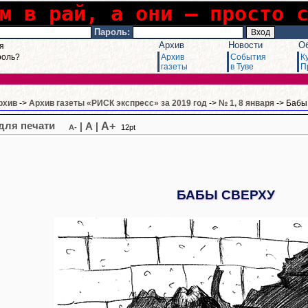
м в рай, а они – просто 
Пароль:
Архив
Новости
О
я
роль?
Архив
События
К
газеты
в Туве
П
рхив
->
Архив газеты «РИСК экспресс» за 2019 год
->
№ 1, 8 января
-> Бабы
A+
|
A
|
A-
12pt
БАБЫ СВЕРХУ