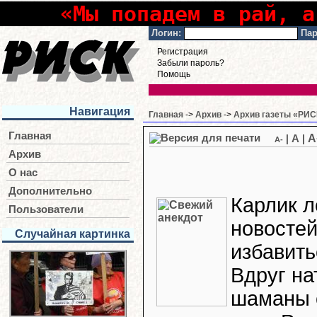
«Мы попадем в рай, а
Логин:
Пар
Регистрация
Забыли пароль?
Помощь
Навигация
Главная
->
Архив
->
Архив газеты «РИСК
Главная
A
|
A
|
A-
Архив
О нас
Дополнительно
Карлик л
Пользователи
новостей
Случайная картинка
избавить
Вдруг на
шаманы 