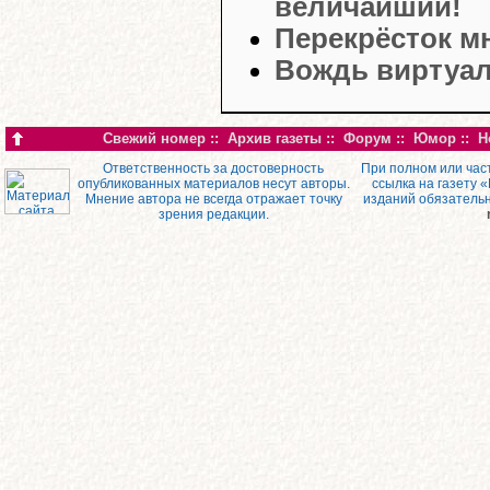
величайший!
Перекрёсток м
Вождь виртуал
Свежий номер
::
Архив газеты
::
Форум
::
Юмор
::
Н
Ответственность за достоверность
При полном или час
опубликованных материалов несут авторы.
ссылка на газету 
Мнение автора не всегда отражает точку
изданий обязатель
зрения редакции.