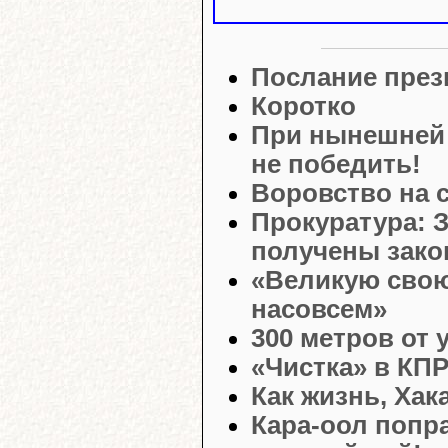
Послание през
Коротко
При нынешней 
не победить!
Воровство на 
Прокуратура: 
получены зако
«Великую свою 
насовсем»
300 метров от 
«Чистка» в КП
Как жизнь, Хак
Кара-оол попра