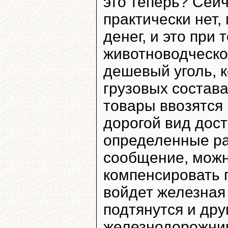
это теперь? Сей
практически нет,
денег, и это при
животноводческой
дешевый уголь, 
грузовых состава
товары ввозятся 
дорогой вид дост
определенные ра
сообщение, можн
компенсировать 
войдет железная 
подтянутся и др
железнодорожнико