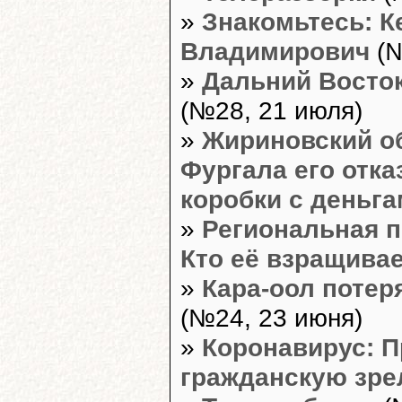
»
Знакомьтесь: К
Владимирович
(№
»
Дальний Восток
(№28, 21 июля)
»
Жириновский о
Фургала его отка
коробки с деньг
»
Региональная п
Кто её взращива
»
Кара-оол потер
(№24, 23 июня)
»
Коронавирус: П
гражданскую зре