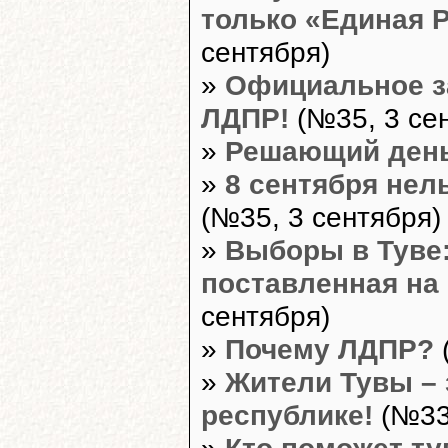
только «Единая 
сентября)
»
Официальное з
ЛДПР!
(№35, 3 се
»
Решающий ден
»
8 сентября нел
(№35, 3 сентября)
»
Выборы в Туве:
поставленная на 
сентября)
»
Почему ЛДПР?
»
Жители Тувы – 
республике!
(№33,
»
Кто поможет т