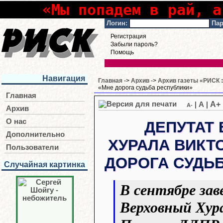
«Мы попадем в рай, а
Логин:
Пар
Регистрация
Забыли пароль?
Помощь
Навигация
Главная
->
Архив
->
Архив газеты «РИСК э
«Мне дорога судьба республики»
Главная
A+
|
A
|
A-
Архив
О нас
ДЕПУТАТ
Дополнительно
ХУРАЛА ВИКТ
Пользователи
ДОРОГА СУДЬ
Случайная картинка
В сентябре зав
Верховный Хура