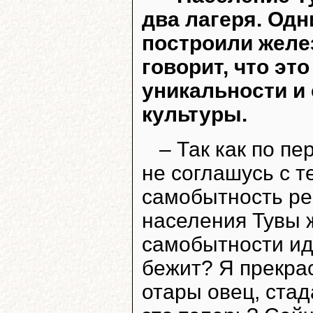
два лагеря. Одн
построили желез
говорит, что эт
уникальности и
культуры.
– Так как по п
не соглашусь с т
самобытность ре
населения Тувы ж
самобытности иде
бежит? Я прекра
отары овец, стад