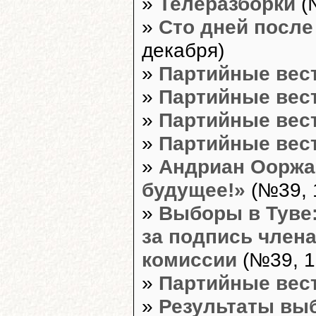
»
Телеразборки
(
»
Сто дней посл
декабря)
»
Партийные вес
»
Партийные вес
»
Партийные вес
»
Партийные вес
»
Андриан Ооржа
будущее!»
(№39, 
»
Выборы в Туве
за подпись член
комиссии
(№39, 1
»
Партийные вес
»
Результаты выб