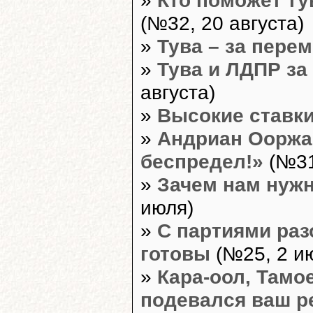
(№32, 20 августа)
»
Тува – за пере
»
Тува и ЛДПР за
августа)
»
Высокие ставк
»
Андриан Ооржак
беспредел!»
(№31
»
Зачем нам нуж
июля)
»
С партиями раз
готовы
(№25, 2 и
»
Кара-оол, Тамо
подевался ваш р