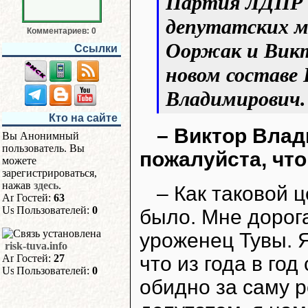
Партия ЛДПР в
депутатских м
Комментариев: 0
Ооржак и Викт
Ссылки
новом составе
Владимирович.
Кто на сайте
– Виктор Влад
Вы Анонимный
пользователь. Вы
пожалуйста, что
можете
зарегистрироваться,
нажав
здесь
.
– Как таковой 
Гостей:
63
Пользователей:
0
было. Мне дорога
уроженец Тувы. Я
risk-tuva.info
что из года в го
Гостей:
27
Пользователей:
0
обидно за саму р