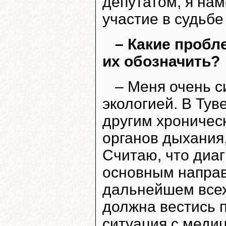
депутатом, я на
участие в судьб
– Какие пробл
их обозначить?
– Меня очень с
экологией. В Тув
другим хроничес
органов дыхания
Считаю, что диа
основным направ
дальнейшем всех
должна вестись п
ситуация с меди