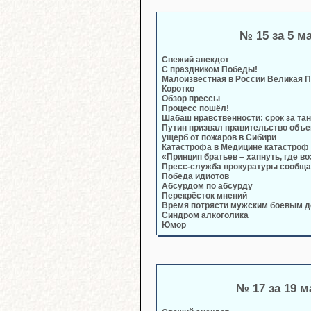
№ 15 за 5 м
Свежий анекдот
С праздником Победы!
Малоизвестная в России Великая 
Коротко
Обзор прессы
Процесс пошёл!
Шабаш нравственности: срок за та
Путин призвал правительство объе
ущерб от пожаров в Сибири
Катастрофа в Медицине катастроф
«Принцип братьев – хапнуть, где в
Пресс-служба прокуратуры сообща
Победа идиотов
Абсурдом по абсурду
Перекрёсток мнений
Время потрясти мужским боевым д
Синдром алкоголика
Юмор
№ 17 за 19 м