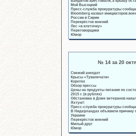
Бандитов арестовали, а крышу ост
Мой Высоцкий
Пресс-служба прокуратуры сообща
Bloomberg назвал инициаторов вое
России в Сирии
Перекрёсток мнений
Лес «в клеточку»
Переговорщики
Юмор
№ 14 за 20 окт
Свежий анекдот
Крысы «Тувапечати»
Коротко
Обзор прессы
Цены на продукты питания по состо
2015 г. (в рублях)
Обстановка в Доме ветеранов нака
Яхтунг!
Пресс-служба прокуратуры сообща
В Нидерландах объявили причину 
Украине
Перекрёсток мнений
Милый друг
Юмор