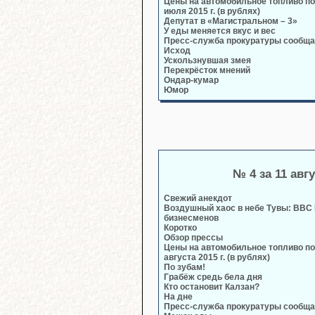
Цены на автомобильное топливо по
июля 2015 г. (в рублях)
Депутат в «Магистральном – 3»
У еды меняется вкус и вес
Пресс-служба прокуратуры сообща
Исход
Ускользнувшая змея
Перекрёсток мнений
Ондар-кумар
Юмор
№ 4 за 11 авг
Свежий анекдот
Воздушный хаос в небе Тувы: ВВС
бизнесменов
Коротко
Обзор прессы
Цены на автомобильное топливо по
августа 2015 г. (в рублях)
По зубам!
Грабёж средь бела дня
Кто остановит Калзан?
На дне
Пресс-служба прокуратуры сообща