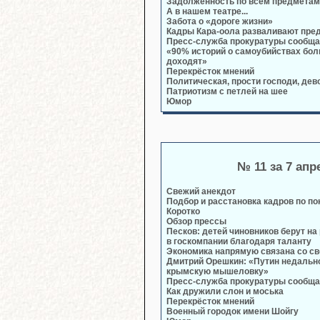
Задолженность по всем предметам
А в нашем театре...
Забота о «дороге жизни»
Кадры Кара-оола разваливают пре
Пресс-служба прокуратуры сообща
«90% историй о самоубийствах бо
доходят»
Перекрёсток мнений
Политическая, прости господи, дев
Патриотизм с петлей на шее
Юмор
№ 11 за 7 апр
Свежий анекдот
Подбор и расстановка кадров по п
Коротко
Обзор прессы
Песков: детей чиновников берут н
в госкомпании благодаря таланту
Экономика напрямую связана со с
Дмитрий Орешкин: «Путин недальн
крымскую мышеловку»
Пресс-служба прокуратуры сообща
Как дружили слон и моська
Перекрёсток мнений
Военный городок имени Шойгу