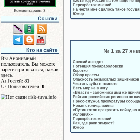
«2015 год Россия в этом виде не п
Перекрёсток мнений
На черта мне сдалось такое госуда
Комментариев: 3
Юмор
Ссылки
Кто на сайте
№ 1 за 27 янв
Вы Анонимный
Свежий анекдот
пользователь. Вы можете
Потенция по-караооловски
зарегистрироваться, нажав
Коротко
здесь
.
Обзор прессы
Опасность безмозглых защитников
Гостей:
81
Чистить зубы в темноте
Пользователей:
0
Весь мир не в ногу
«Власти – заложники ими же прин
risk-tuva.info
Рейтинг российских регионов по ка
Пресс-служба прокуратуры сообща
Новая столица войны
«Путин готов прекратить войну, но
условиях»
Перекрёсток мнений
Рая, где раки зимуют?
Юмор