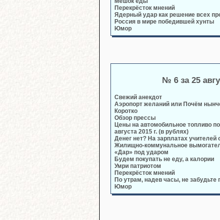
Мешок еды
Перекрёсток мнений
Ядерный удар как решение всех п
Россия в мире победившей хунты
Юмор
№ 6 за 25 авг
Свежий анекдот
Аэропорт желаний или Почём нынч
Коротко
Обзор прессы
Цены на автомобильное топливо по
августа 2015 г. (в рублях)
Денег нет? На зарплатах учителей
Жилищно-коммунальное вымогате
«Дар» под ударом
Будем покупать не еду, а калории
Умри патриотом
Перекрёсток мнений
По утрам, надев часы, не забудьте п
Юмор