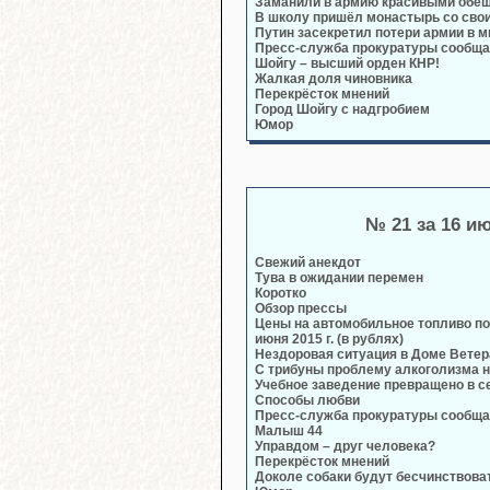
Заманили в армию красивыми обе
В школу пришёл монастырь со сво
Путин засекретил потери армии в 
Пресс-служба прокуратуры сообща
Шойгу – высший орден КНР!
Жалкая доля чиновника
Перекрёсток мнений
Город Шойгу с надгробием
Юмор
№ 21 за 16 и
Свежий анекдот
Тува в ожидании перемен
Коротко
Обзор прессы
Цены на автомобильное топливо по
июня 2015 г. (в рублях)
Нездоровая ситуация в Доме Вете
С трибуны проблему алкоголизма 
Учебное заведение превращено в 
Способы любви
Пресс-служба прокуратуры сообща
Малыш 44
Управдом – друг человека?
Перекрёсток мнений
Доколе собаки будут бесчинствоват