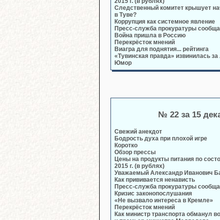
2015 г. (в рублях)
Следственный комитет крышует на
в Туве?
Коррупция как системное явление
Пресс-служба прокуратуры сообща
Война пришла в Россию
Перекрёсток мнений
Виагра для поднятия... рейтинга
«Тувинская правда» извинилась за 
Юмор
№ 22 за 15 дек
Свежий анекдот
Бодрость духа при плохой игре
Коротко
Обзор прессы
Цены на продукты питания по сост
2015 г. (в рублях)
Уважаемый Александр Иванович Б
Как прививается ненависть
Пресс-служба прокуратуры сообща
Кризис законопослушания
«Не вызвало интереса в Кремле»
Перекрёсток мнений
Как министр транспорта обманул в