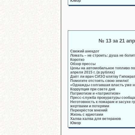
Юмор
№ 13 за 21 ап
Свежий анекдот
Ломать – не строить: душа не болит
Коротко
Обзор прессы
Цены на автомобильное топливо по
апреля 2015 г. (в рублях)
Даёт ли врач СИЗО клятву Гипокра
Помогите отстоять свою землю!
«Однажды солгавшая власть уже н
Коррупция при свете дня
Патриотизм и «патриотизм»
Пресс-служба прокуратуры сообща
Неготовность к пожарам и засухе г
жертвами и потерями
Перекрёсток мнений
Жизнь с идиотами
Халва-халва для ветеранов
Юмор