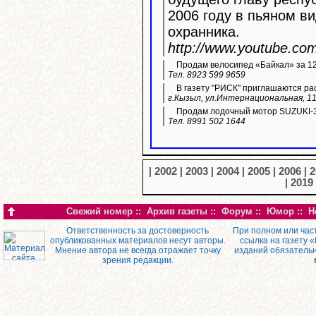
2006 году в пьяном ви
охранника.
http://www.youtube.c
Продам велосипед «Байкал» за 12 
Тел. 8923 599 9659
В газету "РИСК" приглашаются ра
г.Кызыл, ул.Интернациональная, 11
Продам лодочный мотор SUZUKI-3
Тел. 8991 502 1644
|
2002
|
2003
|
2004
|
2005
|
2006
|
2
|
2019
Свежий номер
::
Архив газеты
::
Форум
::
Юмор
::
Н
Ответственность за достоверность
При полном или час
опубликованных материалов несут авторы.
ссылка на газету 
Мнение автора не всегда отражает точку
изданий обязатель
зрения редакции.