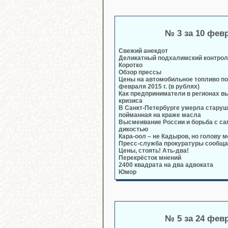
№ 3 за 10 фев
Свежий анекдот
Деликатный подхалимский контро
Коротко
Обзор прессы
Цены на автомобильное топливо по
февраля 2015 г. (в рублях)
Как предприниматели в регионах в
кризиса
В Санкт-Петербурге умерла старуш
пойманная на краже масла
Высмеивание России и борьба с с
дикостью
Кара-оол – не Кадыров, но голову мо
Пресс-служба прокуратуры сообща
Цены, стоять! Ать-два!
Перекрёсток мнений
2400 квадрата на два адвоката
Юмор
№ 5 за 24 фев