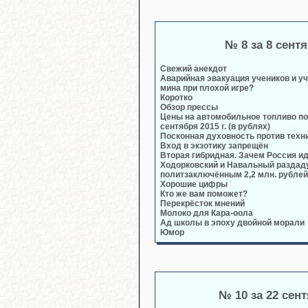
№ 8 за 8 сент
Свежий анекдот
Аварийная эвакуация учеников и у
мина при плохой игре?
Коротко
Обзор прессы
Цены на автомобильное топливо по
сентября 2015 г. (в рублях)
Посконная духовность против техн
Вход в экзотику запрещён
Вторая гибридная. Зачем Россия и
Ходорковский и Навальный раздад
политзаключённым 2,2 млн. рублей
Хорошие цифры
Кто же вам поможет?
Перекрёсток мнений
Молоко для Кара-оола
Ад школы в эпоху двойной морали
Юмор
№ 10 за 22 сен