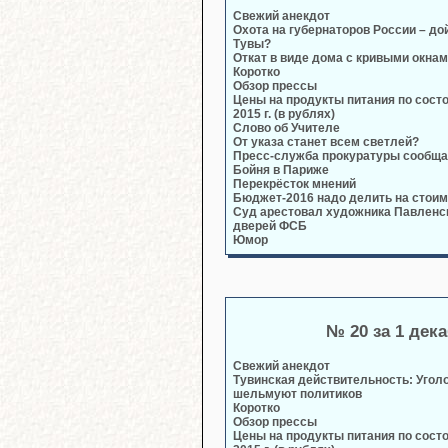
Свежий анекдот
Охота на губернаторов России – до
Тувы?
Откат в виде дома с кривыми окна
Коротко
Обзор прессы
Цены на продукты питания по сост
2015 г. (в рублях)
Слово об Учителе
От указа станет всем светлей?
Пресс-служба прокуратуры сообща
Бойня в Париже
Перекрёсток мнений
Бюджет-2016 надо делить на стои
Суд арестовал художника Павленск
дверей ФСБ
Юмор
№ 20 за 1 дек
Свежий анекдот
Тувинская действительность: Уголо
шельмуют политиков
Коротко
Обзор прессы
Цены на продукты питания по сост