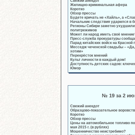
Свежий анекдот
Жилищно-криминальная афера
Коротко
Обзор прессы
Будете кричать не «Хайль», а «Сла
Начальник следствия ударился в б
Регионы Сибири заметно ухудшили
политрежимов
Может ли народ иметь своё мнение
Пресс-служба прокуратуры сообща
Парад китайских войск на Красной
Месседж чеченской свадьбы – «Да,
хотим»
Перекрёсток мнений
Культ личности в каждый дом!
Доступность детских садов: ключе
Юмор
№ 19 за 2 и
Свежий анекдот
Образцово-показательное воровст
Коротко
Обзор прессы
Цены на автомобильное топливо по
мая 2015 г. (в рублях)
Мошенничество неистребимо?