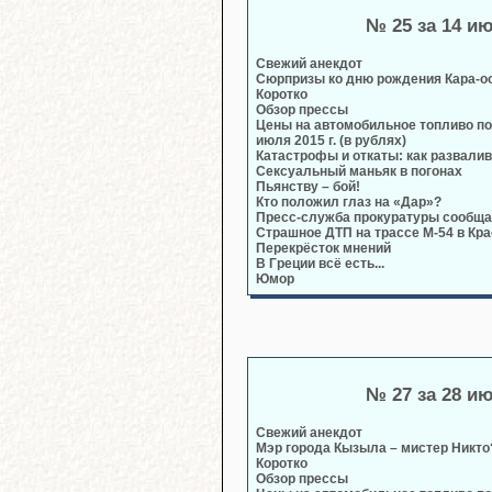
№ 25 за 14 и
Свежий анекдот
Сюрпризы ко дню рождения Кара-о
Коротко
Обзор прессы
Цены на автомобильное топливо по
июля 2015 г. (в рублях)
Катастрофы и откаты: как развали
Сексуальный маньяк в погонах
Пьянству – бой!
Кто положил глаз на «Дар»?
Пресс-служба прокуратуры сообща
Страшное ДТП на трассе М-54 в Кр
Перекрёсток мнений
В Греции всё есть...
Юмор
№ 27 за 28 и
Свежий анекдот
Мэр города Кызыла – мистер Никто
Коротко
Обзор прессы