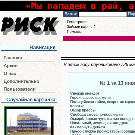
«Мы попадем в рай, а
Логин:
Пар
Регистрация
Забыли пароль?
Помощь
Навигация
Главная
В этом году опубликовано 726 м
Архив
О нас
Дополнительно
№ 1 за 13 янв
Пользователи
Свежий анекдот
Герои нашего времени
Случайная картинка
Полицейская тайна, покрытая мрак
Коротко
Обзор прессы
Свобода слова по-российски
Оскорблённые чувства как повод к
Навальный, чеченцы и мандраж
Как вернуть деньги
Пресс-служба прокуратуры сообща