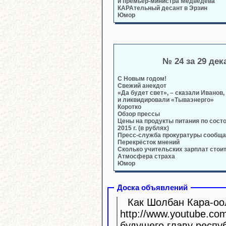
и премьер-министра Медведева
КАРАтельный десант в Эрзин
Юмор
№ 24 за 29 дек
C Новым годом!
Свежий анекдот
«Да будет свет», – сказали Иванов,
и ликвидировали «Тываэнерго»
Коротко
Обзор прессы
Цены на продукты питания по сост
2015 г. (в рублях)
Пресс-служба прокуратуры сообща
Перекрёсток мнений
Сколько учительских зарплат стои
Атмосфера страха
Юмор
Доска объявлений
Как Шолбан Кара-оол
http://www.youtube.com/watc
будущего главу респу