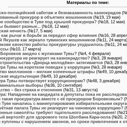
Материалы по теме:
ко-полицейский саботаж и безнаказанность казнокрадов
(№
ванный прокурор в объятиях мошенников
(№19, 19 мая)
е сообщество в Туве под крышей прокурора?
(№18, 12 мая)
ы бывают разные...
(№18, 12 мая)
ская нечисть
(№17, 5 мая)
как рычаг в борьбе за передел сфер влияния
(№16, 28 апре
й Якушев как зеркало тувинских мошенников
(№11, 24 марта
вкове качество работы прокуратуры ухудшилось
(№11, 24 м
ессы
(№10, 17 марта)
 Боровков заодно с жуликами Тувы?
(№4, 4 февраля)
окуратура не реагирует на казнокрадство?
(№3, 28 января)
строительства «Дворца молодёжи» затягивается
(№3, 28 янв
ра Тувы на коротком поводке у коррупции
(№3, 28 января)
ство миллионов – мелкие копеечные штрафы
(№49, 10 декаб
ская индульгенция
(№49, 10 декабря)
ура Тувы потворствует коррупционерам?
(№48, 3 декабря)
иминальные выборы
(№36, 10 сентября)
ство – без страха и стеснения
(№31, 13 августа)
ра: Нападение на кандидата в депутаты пока не расследов
 такая прокуратура вместе с её прокурором Боровковым?
(
 Туве начались с манипулирования избирательными округ
ётная палата Тувы не реагирует на чиновную коррупцию?
(
онные самолёты требуют тщательного расследования!
(№21,
й вертолёт для здорового тела Шолбана Кара-оола
(№20, 2
куплены с нарушением законов, но сроки привлечения к от