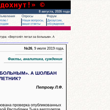
сдохнут!» ©
8 августа, 2026 года
бъявления
Опросы
Форум
уплю /
Наши вопросы,
Дискуссии,
родам
ваши ответы
обсуждения
тура: «Вертолёт летал за больным». А
№26
, 9 июля 2019 года.
Факты, аналитика, суждения
А БОЛЬНЫМ». А ШОЛБАН
ИЛЕТНИК?
Петрову Л.Ф.
изована проверка опубликованных
вой Республики Тыва вертолетов