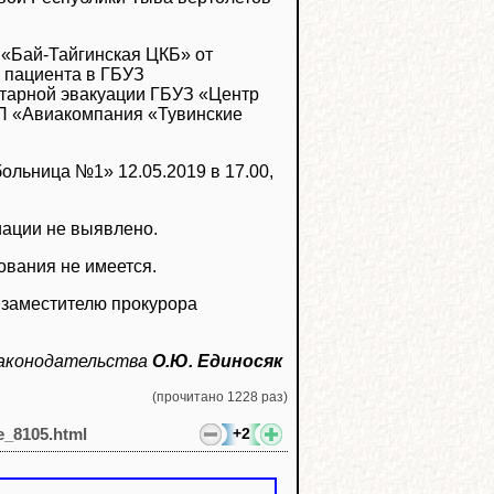
З «Бай-Тайгинская ЦКБ» от
и пациента в ГБУЗ
тарной эвакуации ГБУЗ «Центр
КП «Авиакомпания «Тувинские
ольница №1» 12.05.2019 в 17.00,
иации не выявлено.
ования не имеется.
 заместителю прокурора
 законодательства
О.Ю. Единосяк
(прочитано 1228 раз)
+2
le_8105.html