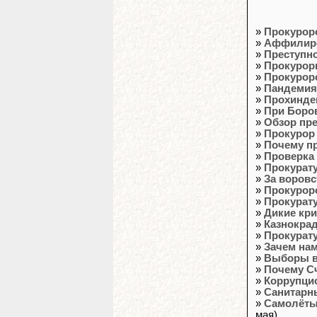
»
Прокурорс
»
Аффилиро
»
Преступно
»
Прокурор
»
Прокурор
»
Пандемия 
»
Прохинде
»
При Боро
»
Обзор пр
»
Прокурор
»
Почему пр
»
Проверка 
»
Прокурату
»
За воров
»
Прокурор
»
Прокурат
»
Дикие кр
»
Казнокрад
»
Прокурату
»
Зачем нам
»
Выборы в
»
Почему Сч
»
Коррупци
»
Санитарны
»
Самолёты 
мая)