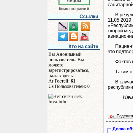
санитарной
Комментариев: 0
В резул
Ссылки
11.05.2019
«Республик
скорой мед
авиационн
Пациент
Кто на сайте
что подтве
Вы Анонимный
пользователь. Вы
Фактов 
можете
зарегистрироваться,
Таким о
нажав
здесь
.
Гостей:
61
В случа
Пользователей:
0
республики 
risk-
Нач
tuva.info
Поделит
Доска о