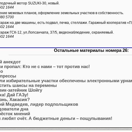
одочный мотор SUZUKI-30, новый.
502 1644
ние межевых планов, оформление земельных участков в собственность.
380 5700
араж на две машины, есть подвал, печка, стеллажи. Гаражный кооператив «
502 1644
араж ГСК-12, ул.Лопсанчапа, 37/5, видеонаблюдение, охраняемый.
502 1644
Остальные материалы номера 26:
й анекдот
и пропал: Кто не с нами – тот против нас!
ко
 прессы
 ли избирательные участки обеспечены электронными урна
устить шансы на перемены
вик-затейник Шойгу
а! Дай ГАЗу!
знь, Хакасия?
ий Медведев, лидер подпольщиков
дователи дна
рёсток мнений
 любят счёт. А бюджетные деньги – пощупывания!