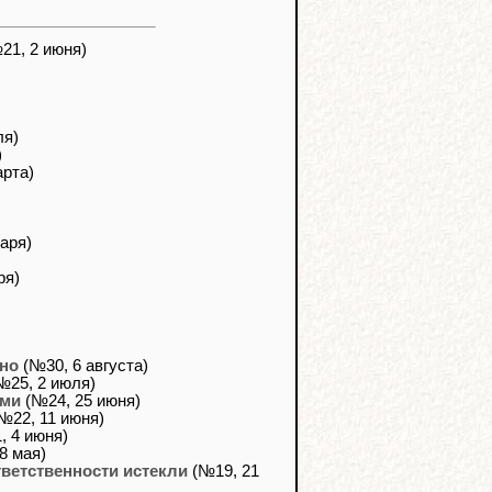
21, 2 июня)
ля)
)
арта)
аря)
ря)
ано
(№30, 6 августа)
№25, 2 июля)
ами
(№24, 25 июня)
№22, 11 июня)
 4 июня)
8 мая)
ветственности истекли
(№19, 21