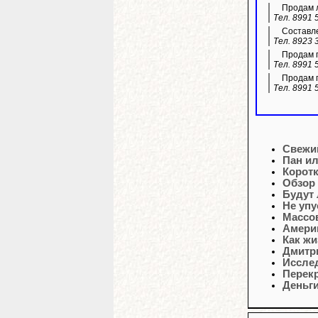
Продам л
Тел. 8991 
Составле
Тел. 8923 
Продам г
Тел. 8991 
Продам г
Тел. 8991 
Свежи
Пан ил
Корот
Обзор
Будут
Не уп
Массо
Америк
Как жи
Дмитр
Иссле
Перек
Деньги