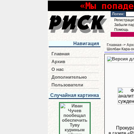
«Мы попаде
Логин:
Регистраци
Забыли па
Помощь
Навигация
Главная
->
Арх
Шолбан Кара-оо
Главная
Архив
О нас
Дополнительно
Пользователи
Случайная картинка
Прокура
в газете «