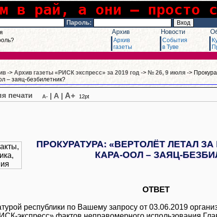
м в рай, а они – просто 
Пароль:
Архив
Новости
О
я
роль?
Архив
События
К
газеты
в Туве
П
ив
->
Архив газеты «РИСК экспресс» за 2019 год
->
№ 26, 9 июля
-> Прокура
л – заяц-безбилетник?
A+
|
A
|
A-
12pt
ПРОКУРАТУРА: «ВЕРТОЛЁТ ЛЕТАЛ З
КАРА-ООЛ – ЗАЯЦ-БЕЗБ
ОТВЕТ
турой республики по Вашему запросу от 03.06.2019 орган
РИСК-экспресс» фактов неправомерного использования Гла