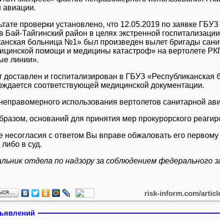
 авиации.
ьтате проверки установлено, что 12.05.2019 по заявке ГБУ
 в Бай-Тайгинский район в целях экстренной госпитализаци
анская больница №1» был произведен вылет бригады сани
ицинской помощи и медицины катастроф» на вертолете Р
ые линии».
 доставлен и госпитализирован в ГБУЗ «Республиканская б
рждается соответствующей медицинской документации.
неправомерного использования вертолетов санитарной ав
бразом, оснований для принятия мер прокурорского реагир
е несогласия с ответом Вы вправе обжаловать его первому
либо в суд.
альник отдела по надзору за соблюдением федерального
ься…
risk-inform.com/artic
бъявлений