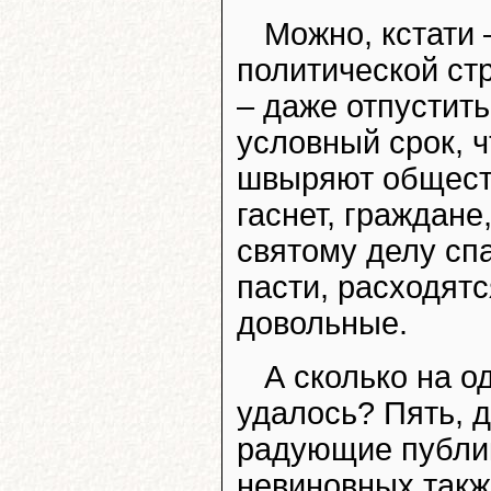
Можно, кстати 
политической ст
– даже отпустит
условный срок, 
швыряют обществ
гаснет, граждан
святому делу сп
пасти, расходят
довольные.
А сколько на од
удалось? Пять, д
радующие публик
невиновных такж