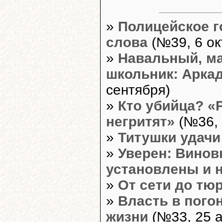
»
Полицейское г
слова
(№39, 6 ок
»
Навальный, ма
школьник: Аркад
сентября)
»
Кто убийца? «
негритят»
(№36, 
»
Титушки удачи
»
Уверен: Винов
установлены и 
»
От сети до т
»
Власть в пого
жизни
(№33, 25 а