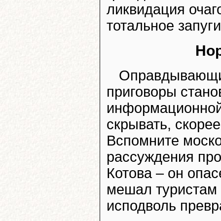
ликвидация очаго
тотальное запуг
Нор
Оправдывающи
приговоры стано
информационной 
скрывать, скорее
Вспомните моско
рассуждения про
Котова – он опа
мешал туристам 
исподволь превр