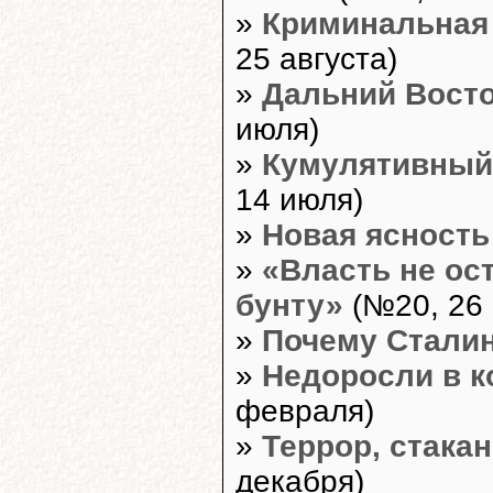
»
Криминальная 
25 августа)
»
Дальний Восто
июля)
»
Кумулятивный
14 июля)
»
Новая ясность
»
«Власть не ос
бунту»
(№20, 26 
»
Почему Сталин
»
Недоросли в 
февраля)
»
Террор, стакан
декабря)