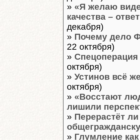
»
«Я желаю виде
качества – отве
декабря)
»
Почему дело Ф
22 октября)
»
Спецоперация
октября)
»
Устинов всё ж
октября)
»
«Восстают люди
лишили перспе
»
Перерастёт ли
общегражданск
»
Глумление как