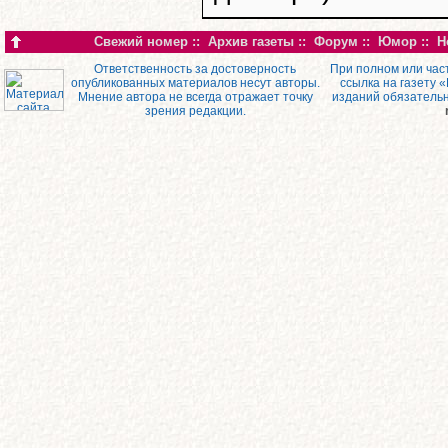
Свежий номер
::
Архив газеты
::
Форум
::
Юмор
::
Н
Ответственность за достоверность
При полном или час
опубликованных материалов несут авторы.
ссылка на газету 
Мнение автора не всегда отражает точку
изданий обязатель
зрения редакции.