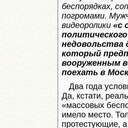
беспорядках, со
погромами. Муж
видеоролики
«с 
политического
недовольства 
который пред
вооруженным в
поехать в Моск
Два года услов
Да, кстати, реа
«массовых беспо
имело место. То
протестующие, а