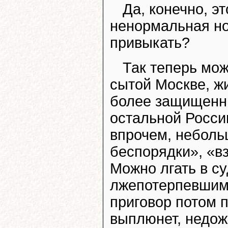
Да, конечно, э
ненормальная но
привыкать?
Так теперь мож
сытой Москве, ж
более защищенны
остальной России
впрочем, неболь
беспорядки», «в
Можно лгать в с
лжепотерпевшими
приговор потом п
выплюнет, недож