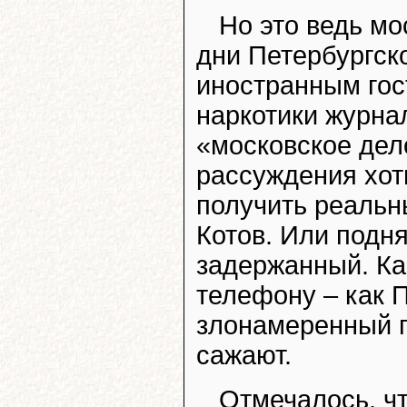
Но это ведь мо
дни Петербургск
иностранным гос
наркотики журна
«московское дел
рассуждения хот
получить реальны
Котов. Или подн
задержанный. Ка
телефону – как П
злонамеренный п
сажают.
Отмечалось, чт