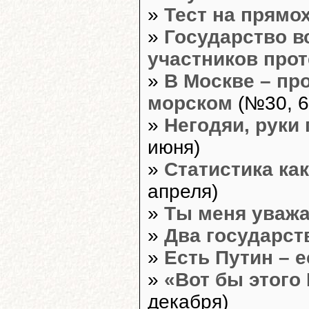
»
Тест на прямо
»
Государство в
участников прот
»
В Москве – пр
морском
(№30, 6
»
Негодяи, руки 
июня)
»
Статистика ка
апреля)
»
Ты меня уваж
»
Два государст
»
Есть Путин – 
»
«Вот бы этого 
декабря)