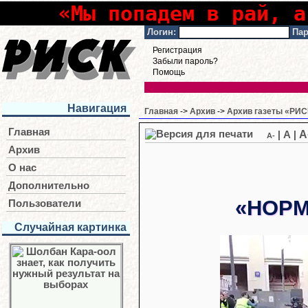
«Мы попадем в рай, а
Логин:
Пар
Регистрация
Забыли пароль?
Помощь
Навигация
Главная
->
Архив
->
Архив газеты «РИСК
Главная
A
|
A
|
A-
Архив
О нас
Дополнительно
«НОРМ
Пользователи
Случайная картинка