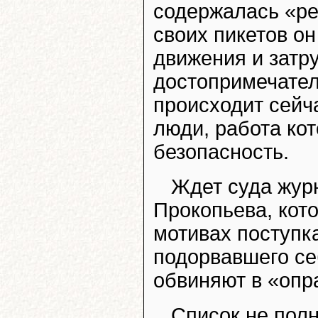
содержалась «ре
своих пикетов о
движения и затр
достопримечател
происходит сейч
люди, работа ко
безопасность.
Ждет суда жур
Прокопьева, кот
мотивах поступк
подорвавшего се
обвиняют в «опр
Список не полн