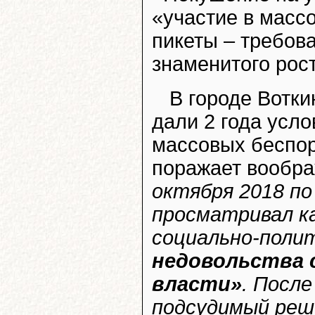
«участие в масс
пикеты – требов
знаменитого рост
В городе Вотк
дали 2 года усло
массовых беспор
поражает вообр
октября 2018 по
просматривал ка
социально-поли
недовольства 
власти»
. Посл
подсудимый реш