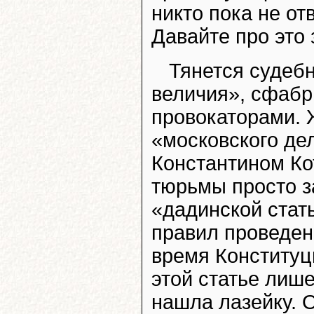
никто пока не от
Давайте про это 
Тянется судебн
величия», сфаб
провокаторами. 
«московского де
Константином Ко
тюрьмы просто за
«дадинской стат
правил проведен
время Конституц
этой статье лиш
нашла лазейку. 