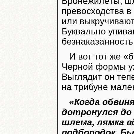
Бронежилеты, ш
превосходства в 
или выкручивают
Буквально упива
безнаказанность
И вот тот же «
Черной формы уж
Выглядит он теп
на трибуне мале
«Когда обвин
дотронулся до
шлема, лямка в
подбородок. Бы