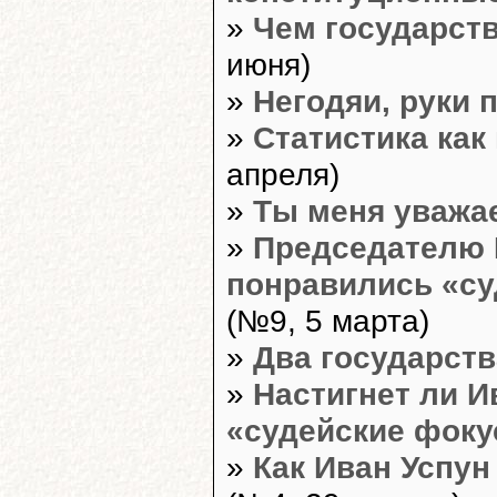
»
Чем государств
июня)
»
Негодяи, руки 
»
Статистика как
апреля)
»
Ты меня уважа
»
Председателю 
понравились «су
(№9, 5 марта)
»
Два государств
»
Настигнет ли И
«судейские фок
»
Как Иван Успун