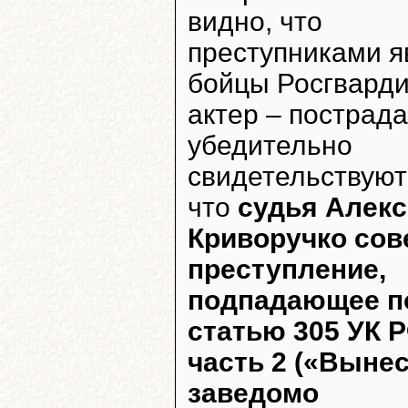
видно, что
преступниками я
бойцы Росгварди
актер – пострад
убедительно
свидетельствуют
что
судья Алекс
Криворучко со
преступление,
подпадающее п
статью 305 УК Р
часть 2 («Выне
заведомо