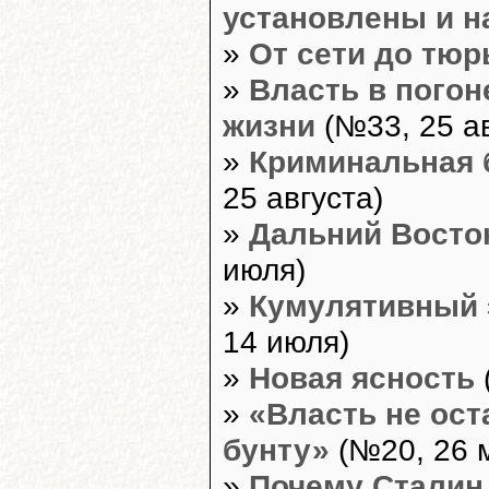
установлены и н
»
От сети до тю
»
Власть в погон
жизни
(№33, 25 ав
»
Криминальная 
25 августа)
»
Дальний Восто
июля)
»
Кумулятивный 
14 июля)
»
Новая ясность
»
«Власть не ос
бунту»
(№20, 26 
»
Почему Сталин