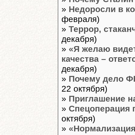
»
Недоросли в к
февраля)
»
Террор, стакан
декабря)
»
«Я желаю видет
качества – отве
декабря)
»
Почему дело Ф
22 октября)
»
Приглашение н
»
Спецоперация 
октября)
»
«Нормализация