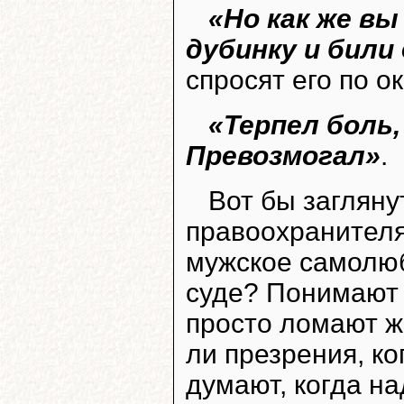
«Но как же вы
дубинку и бил
спросят его по о
«Терпел боль,
Превозмогал»
.
Вот бы загляну
правоохранителям
мужское самолюб
суде? Понимают 
просто ломают 
ли презрения, ко
думают, когда н