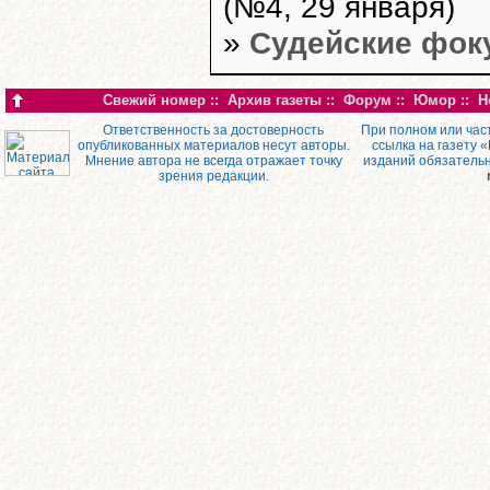
(№4, 29 января)
»
Судейские фок
Свежий номер
::
Архив газеты
::
Форум
::
Юмор
::
Н
Ответственность за достоверность
При полном или час
опубликованных материалов несут авторы.
ссылка на газету 
Мнение автора не всегда отражает точку
изданий обязатель
зрения редакции.