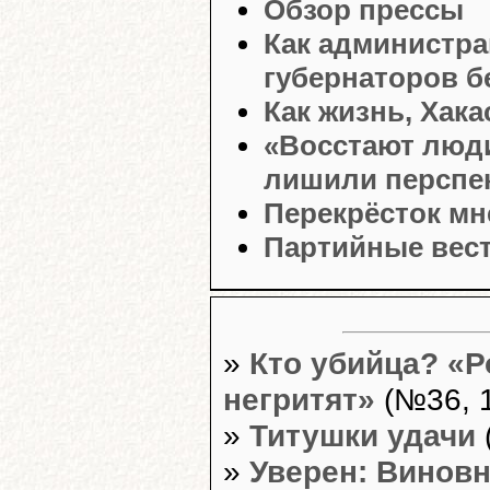
Обзор прессы
Как администр
губернаторов б
Как жизнь, Хака
«Восстают люди 
лишили перспе
Перекрёсток мн
Партийные вес
»
Кто убийца? «Р
негритят»
(№36, 1
»
Титушки удачи
»
Уверен: Виновн