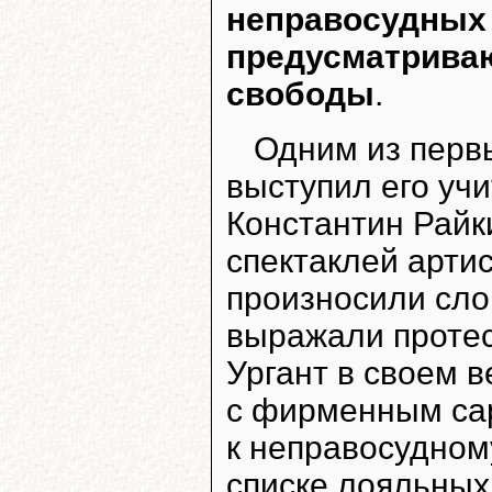
неправосудных 
предусматриваю
свободы
.
Одним из перв
выступил его учи
Константин Райки
спектаклей артис
произносили сло
выражали протес
Ургант в своем в
с фирменным са
к неправосудном
списке лояльных