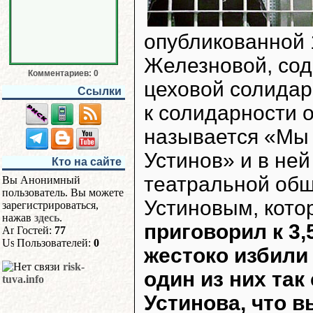
опубликованной 
Железновой, сод
Комментариев: 0
цеховой солидар
Ссылки
к солидарности 
называется «Мы 
Устинов» и в не
Кто на сайте
театральной общ
Вы Анонимный
пользователь. Вы можете
Устиновым, кото
зарегистрироваться,
нажав
здесь
.
приговорил к 3,
Гостей:
77
Пользователей:
0
жестоко избили
risk-
один из них так
tuva.info
Устинова, что 