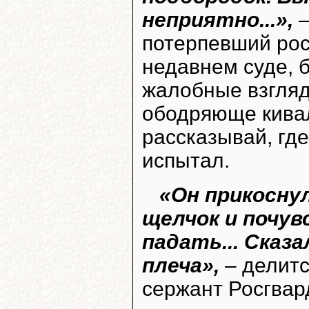
неприятно...»,
–
потерпевший рос
недавнем суде, 
жалобные взгляд
ободряюще кивал
рассказывай, где
испытал.
«Он прикоснул
щелчок и почув
падать... Сказ
плеча»,
– делит
сержант Росгвар