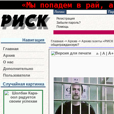
«Мы попадем в рай, а
Логин:
Пар
Регистрация
Забыли пароль?
Помощь
Навигация
Главная
->
Архив
->
Архив газеты «РИСК 
общегражданскую?
Главная
A+
|
A
|
A-
Архив
О нас
Дополнительно
Пользователи
Случайная картинка