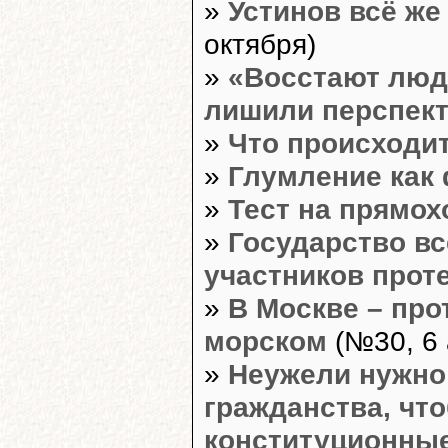
»
Устинов всё же
октября)
»
«Восстают люди
лишили перспек
»
Что происходит
»
Глумление как
»
Тест на прямо
»
Государство в
участников прот
»
В Москве – про
морском
(№30, 6 
»
Неужели нужно 
гражданства, чт
конституционны