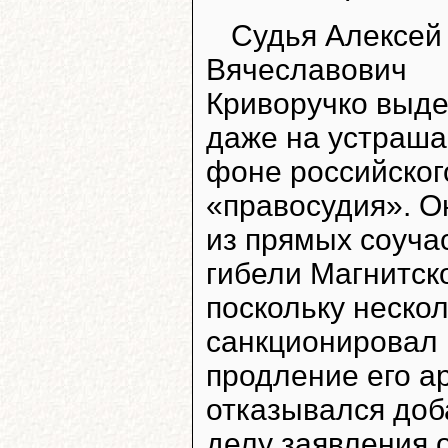
Судья Алексей
Вячеславович
Криворучко выде
даже на устраш
фоне российског
«правосудия». О
из прямых соуча
гибели Магнитско
поскольку нескол
санкционировал
продление его а
отказывался доб
делу заявления 