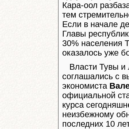
Кара-оол разбаз
тем стремительн
Если в начале д
Главы республик
30% населения Ту
оказалось уже б
Власти Тувы и
соглашались с в
экономиста
Вале
официальной ста
курса сегодняшн
неизбежному об
последних 10 ле