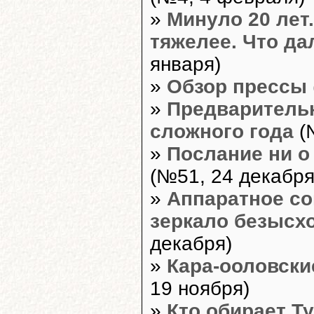
»
Минуло 20 лет
тяжелее. Что д
января)
»
Обзор прессы
»
Предваритель
сложного года
(
»
Послание ни о 
(№51, 24 декабря
»
Аппаратное со
зеркало безысх
декабря)
»
Кара-ооловски
19 ноября)
»
Кто обирает Т