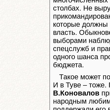
столбах. Не выр
прикомандирова
которые должны 
власть. Обыкнов
выборами наблю
спецслужб и пра
одного шанса пр
бюджета.
Такое может по
И в Туве – тоже.
В.Коновалов
пр
народным любимц
поддержали его 