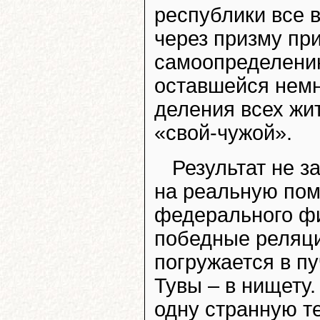
республики все 
через призму пр
самоопределению
оставшейся немн
деления всех жи
«свой-чужой».
Результат не з
на реальную пом
федерального ф
победные реляц
погружается в п
Тувы – в нищету
одну странную т