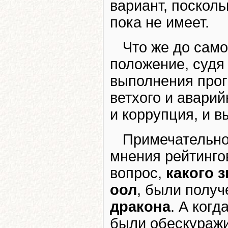
вариант, поскол
пока не имеет.
Что же до само
положение, судя 
выполнения прог
ветхого и авари
и коррупция, и в
Примечательно
мнения рейтинг
вопрос,
какого 
оол
, были получ
дракона
. А ког
были обескуражи