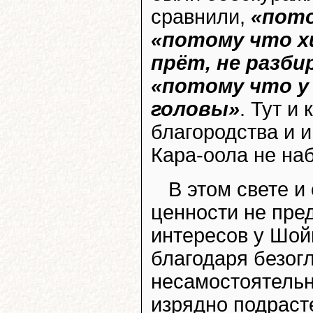
сравнили,
«пото
«потому что 
прёт, не разби
«потому что у 
головы»
. Тут и
благородства и 
Кара-оола не на
В этом свете и
ценности не пре
интересов у Шойг
благодаря безог
несамостоятельн
изрядно подраст