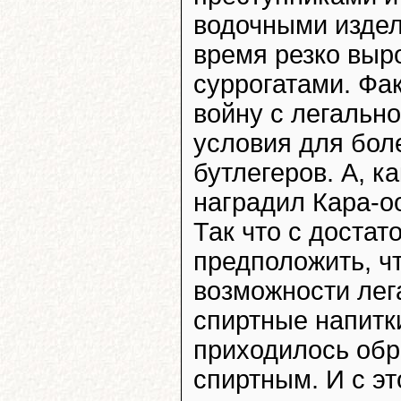
водочными издел
время резко выр
суррогатами. Фа
войну с легально
условия для бол
бутлегеров. А, к
наградил Кара-о
Так что с доста
предположить, ч
возможности лег
спиртные напитк
приходилось обр
спиртным. И с эт