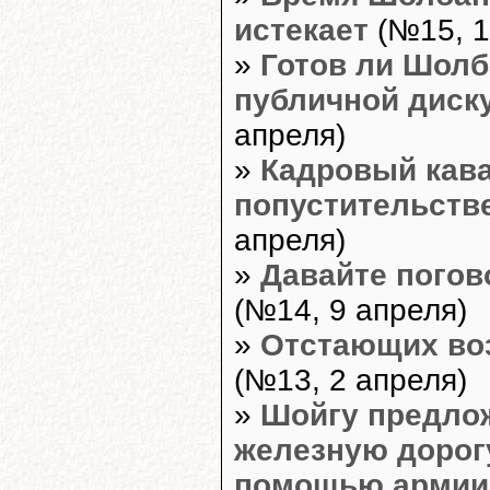
истекает
(№15, 1
»
Готов ли Шолб
публичной диск
апреля)
»
Кадровый кава
попустительств
апреля)
»
Давайте погов
(№14, 9 апреля)
»
Отстающих воз
(№13, 2 апреля)
»
Шойгу предло
железную дорогу
помощью армии