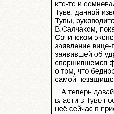
кто-то и сомнева
Туве, данной из
Тувы, руководит
В.Салчаком, пока
Сочинском эконо
заявление вице
заявившей об уд
свершившемся фа
о том, что бедно
самой незащищен
А теперь дава
власти в Туве п
неё сейчас в пр