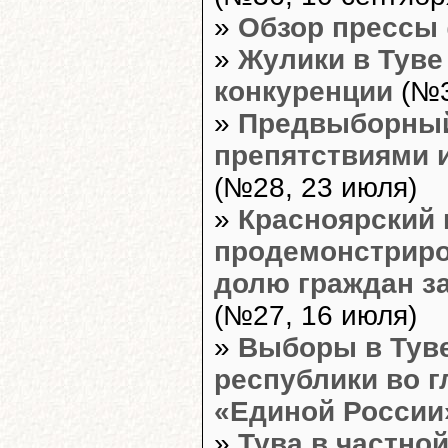
»
Обзор прессы
»
Жулики в Туве
конкуренции
(№3
»
Предвыборный
препятствиями 
(№28, 23 июля)
»
Красноярский 
продемонстрир
долю граждан за
(№27, 16 июля)
»
Выборы в Туве
республики во г
«Единой России
»
Тува в частно