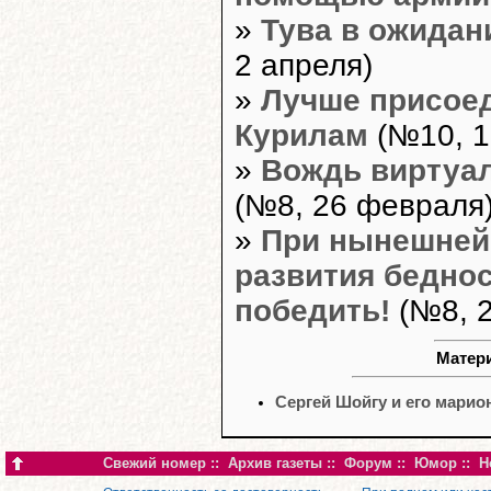
»
Тува в ожидан
2 апреля)
»
Лучше присоед
Курилам
(№10, 1
»
Вождь виртуа
(№8, 26 февраля
»
При нынешней
развития беднос
победить!
(№8, 2
Матери
Сергей Шойгу и его марио
Свежий номер
::
Архив газеты
::
Форум
::
Юмор
::
Н