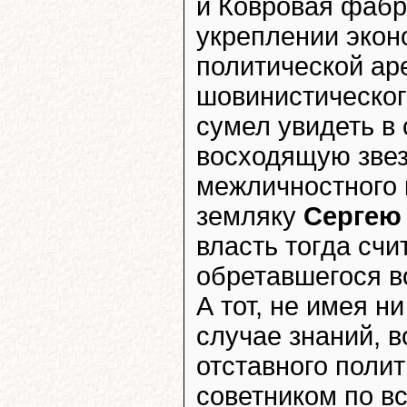
и Ковровая фабр
укреплении экон
политической ар
шовинистическог
сумел увидеть в
восходящую звез
межличностного
земляку
Сергею
власть тогда сч
обретавшегося в
А тот, не имея н
случае знаний, в
отставного поли
советником по в