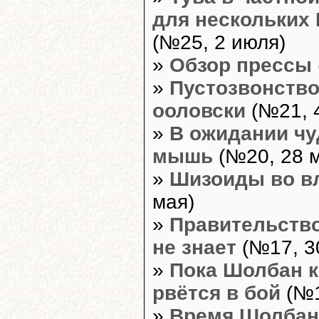
для нескольких
(№25, 2 июля)
»
Обзор прессы
»
Пустозвонство
ооловски
(№21, 
»
В ожидании чу
мышь
(№20, 28 
»
Шизоиды во в
мая)
»
Правительство
не знает
(№17, 3
»
Пока Шолбан к
рвётся в бой
(№1
»
Время Шолбан