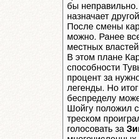
бы неправильно.
назначает друго
После смены кар
можно. Ранее вс
местных властей
В этом плане Ка
способности Тув
процент за нужн
легенды. Но итог
беспределу может
Шойгу положил с
треском проигра
голосовать за
Зи
многочисленных 