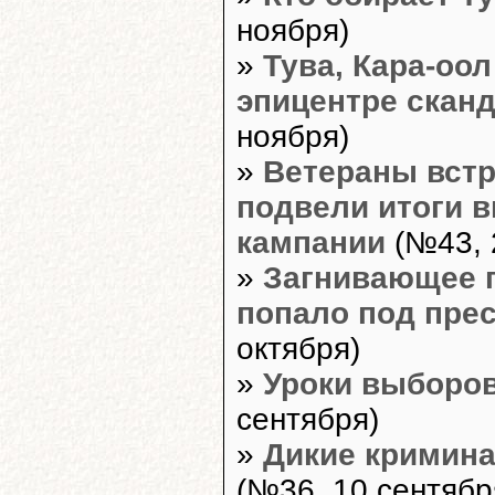
ноября)
»
Тува, Кара-оол
эпицентре скан
ноября)
»
Ветераны встр
подвели итоги 
кампании
(№43, 
»
Загнивающее 
попало под пре
октября)
»
Уроки выборо
сентября)
»
Дикие кримин
(№36, 10 сентябр