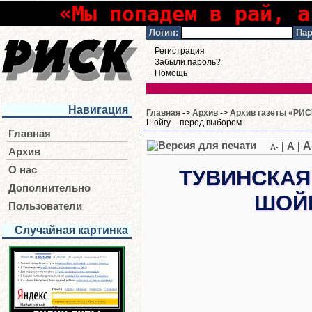
«Мы попадем в рай, а
Логин:
Пар
Регистрация
Забыли пароль?
Помощь
Навигация
Главная
->
Архив
->
Архив газеты «РИСК
Шойгу – перед выбором
Главная
A
|
A
|
A-
Архив
О нас
ТУВИНСКАЯ
Дополнительно
ШОЙ
Пользователи
Случайная картинка