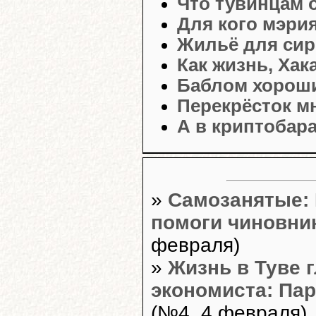
Что тувинцам 
Для кого мэри
Жильё для сир
Как жизнь, Хак
Баблом хороши
Перекрёсток м
А в криптобара
»
Самозанятые:
помоги чиновни
февраля)
»
Жизнь в Туве 
экономиста: Пар
(№4, 4 февраля)