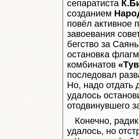
сепаратиста
К.Б
созданием
Наро
повёл активное 
завоевания совет
бегство за Саян
остановка флагм
комбинатов
«Тув
последовал разв
Но, надо отдать 
удалось останов
отодвинувшего з
Конечно, ради
удалось, но отс