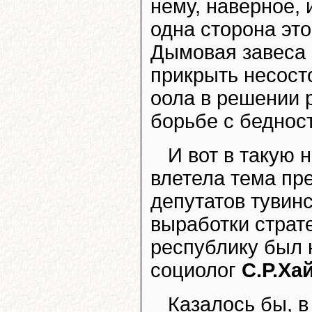
нему, наверное,
одна сторона это
Дымовая завеса 
прикрыть несост
оола в решении 
борьбе с беднос
И вот в такую
влетела тема пр
депутатов тувин
выработки страт
республику был 
социолог
С.Р.Ха
Казалось бы, в