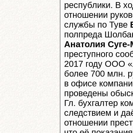
республики. В х
отношении руков
службы по Туве
полпреда Шолбан
Анатолия Суге
преступного соо
2017 году ООО «
более 700 млн. 
в офисе компан
проведены обыск
Гл. бухгалтер к
следствием и да
отношении прест
что её показания