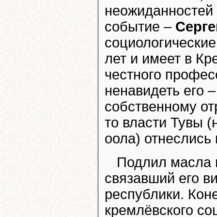
неожиданностей 
событие –
Серге
социологические
лет и имеет в К
честного профес
ненавидеть его –
собственному от
то власти Тувы (
оола) отнеслись 
Подлил масла в
связавший его ви
республики. Кон
кремлёвского со