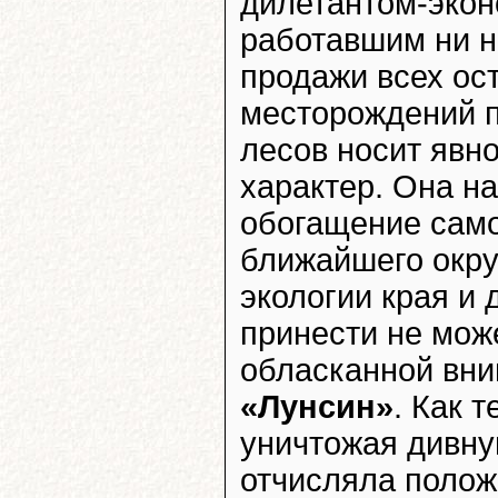
дилетантом-эко
работавшим ни н
продажи всех ос
месторождений п
лесов носит явн
характер. Она на
обогащение само
ближайшего окру
экологии края и
принести не мож
обласканной вни
«Лунсин»
. Как 
уничтожая дивну
отчисляла полож