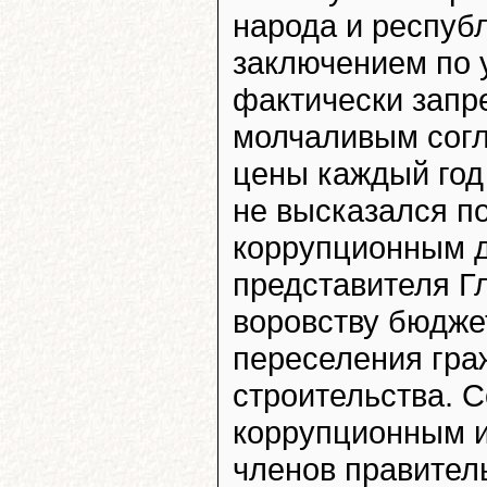
народа и респуб
заключением по 
фактически запре
молчаливым сог
цены каждый год 
не высказался п
коррупционным д
представителя Г
воровству бюдже
переселения граж
строительства. 
коррупционным 
членов правитель