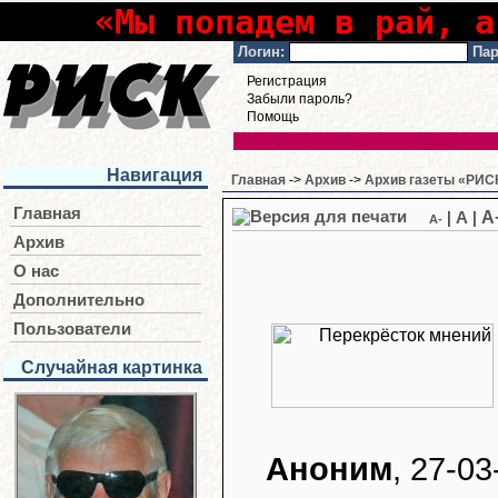
«Мы попадем в рай, а
Логин:
Пар
Регистрация
Забыли пароль?
Помощь
Навигация
Главная
->
Архив
->
Архив газеты «РИСК
Главная
A
|
A
|
A-
Архив
О нас
Дополнительно
Пользователи
Случайная картинка
Аноним
, 27-03