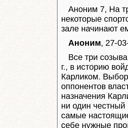
Аноним 7, На т
некоторые спортс
зале начинают е
Аноним
, 27-03
Все три созыва
г., в историю во
Карликом. Выбор
оппонентов влас
назначения Карл
ни один честный 
самые настоящи
себе нужные проц