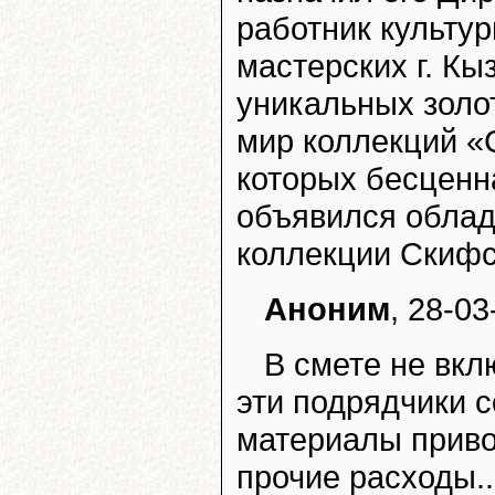
работник культу
мастерских г. Кы
уникальных золо
мир коллекций «
которых бесценна
объявился облад
коллекции Скифс
Аноним
, 28-03
В смете не вкл
эти подрядчики 
материалы привоз
прочие расходы..