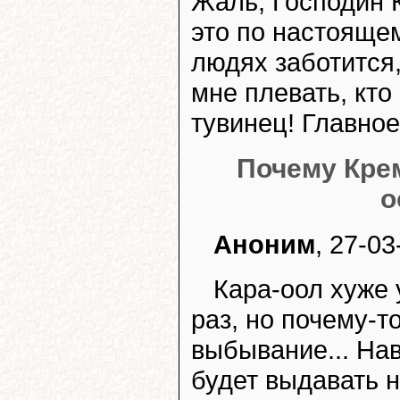
Жаль, Господин К
это по настоящем
людях заботится,
мне плевать, кт
тувинец! Главное
Почему Кре
о
Аноним
, 27-03
Кара-оол хуже 
раз, но почему-т
выбывание... Нав
будет выдавать 