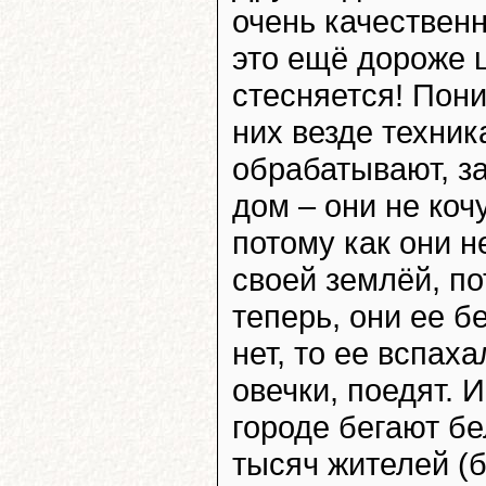
очень качествен
это ещё дороже ц
стесняется! Пони
них везде техник
обрабатывают, за
дом – они не коч
потому как они н
своей землёй, по
теперь, они ее б
нет, то ее вспах
овечки, поедят. И
городе бегают бе
тысяч жителей (