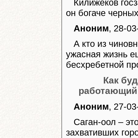
Килижеков госз
он богаче черных
Аноним
, 28-03
А кто из чинов
ужасная жизнь е
бесхребетной пр
Как буд
работающий 
Аноним
, 27-03
Саган-оол – эт
захвативших гор