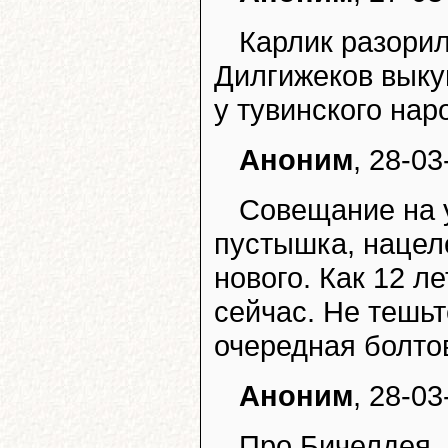
Карлик разорил
Дилгижеков выку
у тувинского нар
Аноним
, 28-03
Совещание на 
пустышка, нацел
нового. Как 12 ле
сейчас. Не тешь
очередная болто
Аноним
, 28-03
Про Бичелдея, 