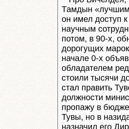
Тамдын «лучшим в
он имел доступ 
научным сотрудн
потом, в 90-х, 
дорогущих марок 
начале 0-х объя
обладателем ред
стоили тысячи д
стал править Тув
должности минис
пропажу в бюдже
Тувы, но в назид
назначил его Ди