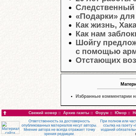
Следственный 
«Подарки» для
Как жизнь, Хак
Как нам забло
Шойгу предлож
с помощью ар
Отстающих воз
Матери
Избранные комментарии на
Свежий номер
::
Архив газеты
::
Форум
::
Юмор
::
Н
Ответственность за достоверность
При полном или час
опубликованных материалов несут авторы.
ссылка на газету 
Мнение автора не всегда отражает точку
изданий обязатель
зрения редакции.