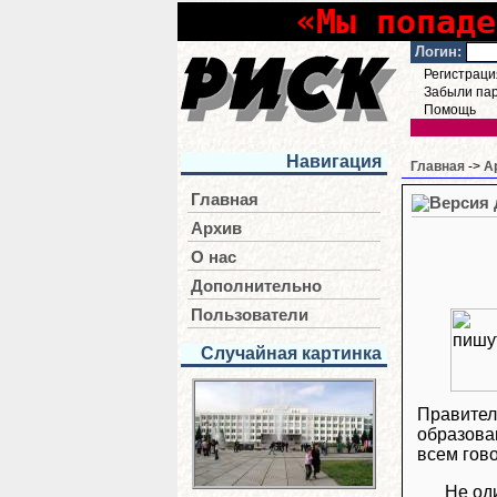
«Мы попаде
Логин:
Регистраци
Забыли па
Помощь
Навигация
Главная
->
А
Главная
Архив
О нас
Дополнительно
Пользователи
Случайная картинка
Правител
образова
всем гово
Не од