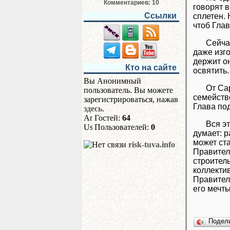
Комментариев: 10
говорят 
Ссылки
сплетен. 
чтоб Глав
Сейча
даже изг
держит он
Кто на сайте
освятить.
Вы Анонимный
От Са
пользователь. Вы можете
семействе
зарегистрироваться, нажав
Глава под
здесь
.
Гостей:
64
Вся э
Пользователей:
0
думает: 
может ст
risk-tuva.info
Правител
строител
коллектив
Правител
его мечт
Подел