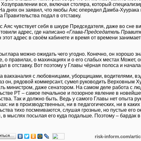
в Хозуправлении все, включая столяра, который специализи
На днях он заявил, что якобы Аяс опередил Дамба-Хуурака и
а Правительства подал в отставку.
с Аяс чувствует себя в шкуре Председателя, даже во сне ви
отовили адрес, где написано
«Глава-Председатель Правите
 этот адрес в своём кабинете и время от времени занимает
рыглара можно ожидать чего угодно. Конечно, он хорошо зна
, о правилах, о махинациях и о его слабых местах Может, он
ал в отставку. Вот поэтому у Главы чёрная полоса и начала
та вакханалия с любовницами, уборщицами, водителями, вэд
раз он, рядовой коммерсант, сумел руководить Верховным Х
ать министром, даже сенатором. На самом деле работа с лю
ьстве РТ – самое печальное и позорное явление в новейше
ьства. Так и должно быть. Ведь у самого Главы нет опыта 
ах: ни в производственных, ни в педагогических, ни в каки
ьства тихо посмеиваются, слушая грозные, но пустые его о
ы, в мыслях посылая его куда подальше. Поэтому – бардак 
иться…
risk-inform.com/arti