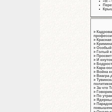
«Я –
Пере
Крыш
»
Кадрова
професси
»
Красная
»
Кримина
»
Особый 
»
Голый к
»
Просвет
»
И кнутом
»
Бодрост
»
Кара-оо
»
Война к
»
Виагра д
»
Тувинск
политико
»
За что 
»
Говорим
»
По утрам
»
Ядерный
»
Парадок
повышен
»
Ондар-к