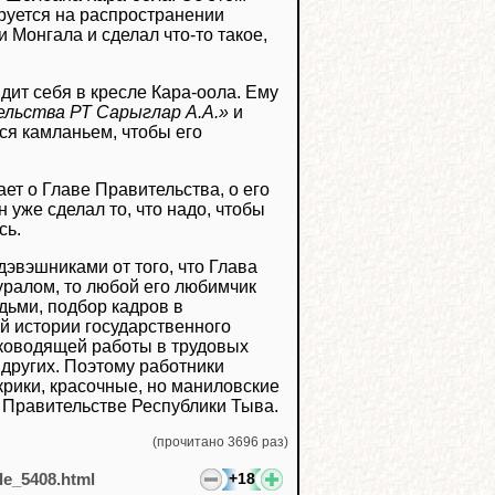
руется на распространении
 Монгала и сделал что-то такое,
дит себя в кресле Кара-оола. Ему
льства РТ Сарыглар А.А.»
и
ся камланьем, чтобы его
ет о Главе Правительства, о его
 уже сделал то, что надо, чтобы
сь.
эвэшниками от того, что Глава
уралом, то любой его любимчик
дьми, подбор кадров в
й истории государственного
руководящей работы в трудовых
х других. Поэтому работники
крики, красочные, но маниловские
в Правительстве Республики Тыва.
(прочитано 3696 раз)
+18
cle_5408.html