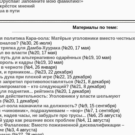
 Оруспай! Запомните мою фамилию!»
крёсток мнений
а в пути
Материалы по теме:
я политика Кара-оола: Матёрые уголовники вместо честных
оналов?
(№30, 26 июля)
 тряпка для Дамба-Хуурака
(№20, 17 мая)
л во власти
(№20, 17 мая)
путь для альтернативно одарённых
(№19, 10 мая)
ороль и кадры
(№19, 10 мая)
 в черноте
(№4, 26 января)
, и пряником...
(№23, 22 декабря)
ь духа при плохой игре
(№22, 15 декабря)
л запретил противопоставляться
(№21, 8 декабря)
омпроматов – кто следующий?
(№21, 8 декабря)
ля поднятия... рейтинга
(№20, 1 декабря)
ая действительность: Уголовники у власти шельмуют
в
(№20, 1 декабря)
Тыт-оола назначили на должность?
(№9, 15 сентября)
 «чиновник», подразумеваем – «вор»
(№7, 1 сентября)
, надев часы, не забудьте про трусы...
(№6, 25 августа)
 удар как решение всех проблем
(№4, 11 августа)
с Фалалеева: Вместо пожизненной дисквалификации –
ие
(№3, 4 августа)
умар
(№27, 28 июля)