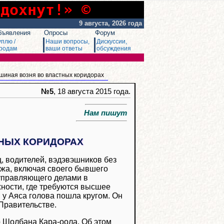
сдохнут!» ©
9 августа, 2026 года
бъявления
Опросы
Форум
уплю /
Наши вопросы,
Дискуссии,
родам
ваши ответы
обсуждения
шиная возня во властных коридорах
№5
, 18 августа 2015 года.
Нам пишут
НЫХ КОРИДОРАХ
, водителей, вэдэвэшников без
ажа, включая своего бывшего
управляющего делами в
жности, где требуются высшее
 у Аяса голова пошла кругом. Он
 Правительстве.
о Шолбана Кара-оола. Об этом