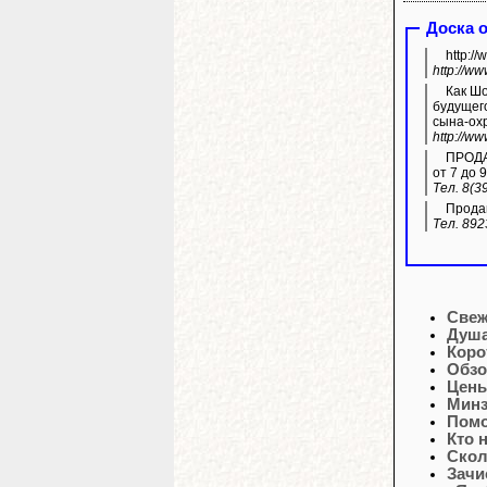
Доска 
http:/
http://w
Как Шолбан Кар
будущего
сына-ох
http://w
ПРОДАЖ
от 7 до 9
Тел. 8(3
Продам
Тел. 892
Свеж
Душа
Коро
Обзо
Цены
Минз
Помо
Кто 
Скол
Зачи