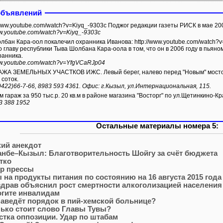
объявлений
/www.youtube.com/watch?v=Kiyq_-9303c Поджог редакции газеты РИСК в мае 200
ww.youtube.com/watch?v=Kiyq_-9303c
а-оол покалечил охранника Иванова: http://www.youtube.com/watch?v=YfgVCaRJp04 Иванов обвиняет
 главу республики Тыва Шолбана Кара-оола в том, что он в 2006 году в пьяном
ранника.
ww.youtube.com/watch?v=YfgVCaRJp04
А ЗЕМЕЛЬНЫХ УЧАСТКОВ ИЖС. Левый берег, налево перед "Новым" мостом.
 соток.
9422)66-7-66, 8983 593 4361. Офис: г.Кызыл, ул.Интернациональная, 115.
 гараж за 950 тыс.р. 20 кв.м в районе магазина "Восторг" по ул.Щетинкино-Кр
3 388 1952
Остальные материалы номера 5:
ий анекдот
нбе–Кызыл: Благотворительность Шойгу за счёт бюджета
тко
р прессы
 на продукты питания по состоянию на 16 августа 2015 года 
драв объяснил рост смертности алкоголизацией населения
гите инвалидам
наведёт порядок в пий-хемской больнице?
ько стоит слово Главы Тувы?
стка оппозиции. Удар по штабам