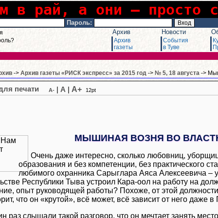
м в рай, а они – просто 
Пароль:
Архив
Новости
О
я
роль?
Архив
События
К
газеты
в Туве
П
рхив
->
Архив газеты «РИСК экспресс» за 2015 год
->
№ 5, 18 августа
-> Мы
A+
|
A
|
A-
12pt
МЫШИНАЯ ВОЗНЯ ВО ВЛАСТ
Очень даже интересно, сколько любовниц, уборщиц
образования и без компетенции, без практического ст
любимого охранника Сарыглара Аяса Алексеевича – 
ьстве Республики Тыва устроил Кара-оол на работу на дол
ние, опыт руководящей работы? Похоже, от этой должности
рит, что он «крутой», всё может, всё зависит от него даже в
ин раз слышали такой разговор, что он мечтает занять мест