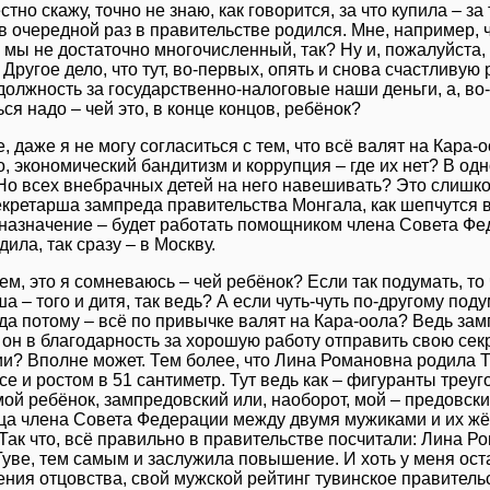
стно скажу, точно не знаю, как говорится, за что купила – за 
 в очередной раз в правительстве родился. Мне, например,
 мы не достаточно многочисленный, так? Ну и, пожалуйста,
 Другое дело, что тут, во-первых, опять и снова счастливую
должность за государственно-налоговые наши деньги, а, во
ся надо – чей это, в конце концов, ребёнок?
, даже я не могу согласиться с тем, что всё валят на Кара-
, экономический бандитизм и коррупция – где их нет? В од
Но всех внебрачных детей на него навешивать? Это слишко
екретарша зампреда правительства Монгала, как шепчутся в
назначение – будет работать помощником члена Совета Фед
дила, так сразу – в Москву.
м, это я сомневаюсь – чей ребёнок? Если так подумать, то 
а – того и дитя, так ведь? А если чуть-чуть по-другому под
 да потому – всё по привычке валят на Кара-оола? Ведь за
 он в благодарность за хорошую работу отправить свою се
и? Вполне может. Тем более, что Лина Романовна родила Т
е и ростом в 51 сантиметр. Тут ведь как – фигуранты треуго
мой ребёнок, зампредовский или, наоборот, мой – предовск
а члена Совета Федерации между двумя мужиками и их жён
 Так что, всё правильно в правительстве посчитали: Лина 
Туве, тем самым и заслужила повышение. И хоть у меня ост
ения отцовства, свой мужской рейтинг тувинское правитель