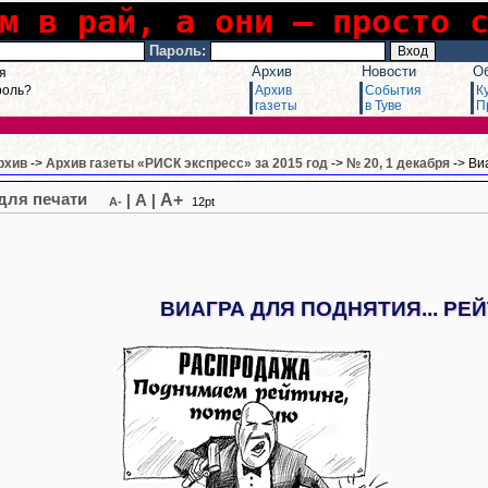
м в рай, а они – просто 
Пароль:
Архив
Новости
О
я
роль?
Архив
События
К
газеты
в Туве
П
рхив
->
Архив газеты «РИСК экспресс» за 2015 год
->
№ 20, 1 декабря
-> Ви
A+
|
A
|
A-
12pt
ВИАГРА ДЛЯ ПОДНЯТИЯ... РЕ