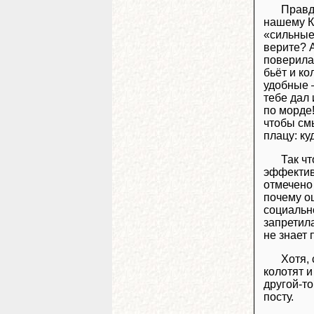
Правда
нашему Ка
«сильные 
верите? А
поверила
бьёт и ко
удобные –
тебе дал 
по морде!
чтобы смы
плацу: ку
Так ч
эффективн
отмечен
почему оц
социальн
запретила
не знает 
Хотя, 
колотят и
другой-т
посту.