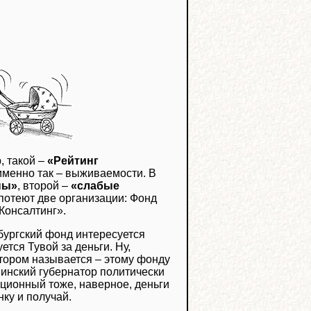
, такой –
«Рейтинг
именно так – выживаемости. В
ны»
, второй –
«слабые
 потеют две организации: Фонд
Консалтинг».
рбургский фонд интересуется
ется Тувой за деньги. Ну,
атором называется – этому фонду
увинский губернатор политически
ационный тоже, наверное, деньги
нку и получай.