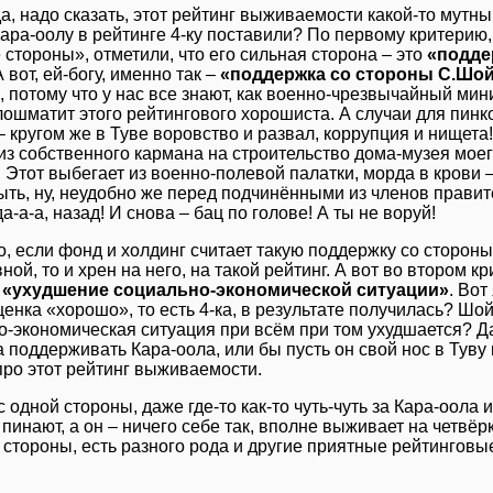
, надо сказать, этот рейтинг выживаемости какой-то мутный 
ра-оолу в рейтинге 4-ку поставили? По первому критерию, т
стороны», отметили, что его сильная сторона – это
«подде
 вот, ей-богу, именно так –
«поддержка со стороны С.Шой
, потому что у нас все знают, как военно-чрезвычайный ми
лошматит этого рейтингового хорошиста. А случаи для пинк
 кругом же в Туве воровство и развал, коррупция и нищета!
из собственного кармана на строительство дома-музея моег
 Этот выбегает из военно-полевой палатки, морда в крови – 
ть, ну, неудобно же перед подчинёнными из членов правитель
да-а-а, назад! И снова – бац по голове! А ты не воруй!
то, если фонд и холдинг считает такую поддержку со сторон
ой, то и хрен на него, на такой рейтинг. А вот во втором 
о
«ухудшение социально-экономической ситуации»
. Вот
енка «хорошо», то есть 4-ка, в результате получилась? Шо
о-экономическая ситуация при всём при том ухудшается? Да
 поддерживать Кара-оола, или бы пусть он свой нос в Туву
про этот рейтинг выживаемости.
с одной стороны, даже где-то как-то чуть-чуть за Кара-оола и
 пинают, а он – ничего себе так, вполне выживает на четвёрку
о стороны, есть разного рода и другие приятные рейтингов