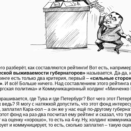
го разберёт, как составляются рейтинги! Вот есть, например
еской выживаемости губернаторов»
называется. Да-да, 
инге есть только два критерия, первый –
«сильные сторо
»
. И всё! Больше ничего. Над составлением этого рейтинга
ргская политика» и Коммуникационный холдинг «Минченко 
прашивается, где Тува и где Петербург? Вот чего этот Пете
к ведь? Я могу с натяжкой допустить, что этот фонд интересу
 заплатил Кара-оол – а он же у нас ещё по-другому губерн
 этот фонд на раз-два посчитал ему рейтинг и сказал, что т
на оценку «хорошо», то есть на 4-ку. Ну, холдинг коммуник
ует и коммуницирует, то есть, сколько заплатил – такую оце