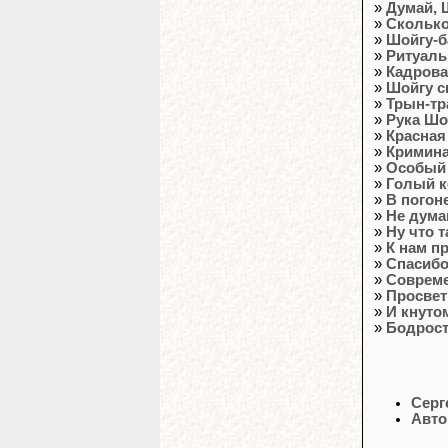
»
Думай, 
»
Сколько
»
Шойгу-б
»
Ритуаль
»
Кадрова
»
Шойгу ск
»
Трын-тр
»
Рука Шо
»
Красная
»
Кримина
»
Особый 
»
Голый к
»
В погон
»
Не думай
»
Ну что 
»
К нам пр
»
Спасибо,
»
Совреме
»
Просвет
»
И кнутом
»
Бодрост
Серг
Авто