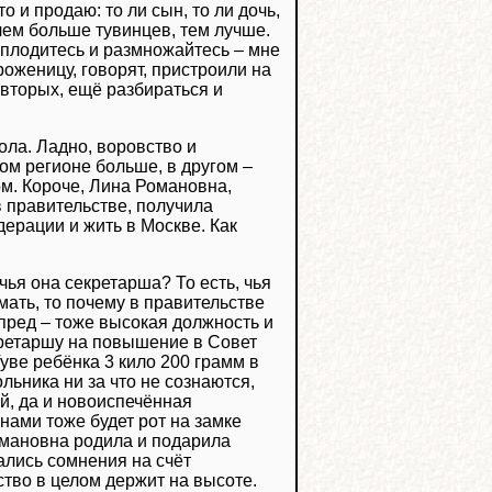
то и продаю: то ли сын, то ли дочь,
 чем больше тувинцев, тем лучше.
 плодитесь и размножайтесь – мне
 роженицу, говорят, пристроили на
-вторых, ещё разбираться и
оола. Ладно, воровство и
ном регионе больше, в другом –
м. Короче, Лина Романовна,
 правительстве, получила
ерации и жить в Москве. Как
чья она секретарша? То есть, чья
умать, то почему в правительстве
мпред – тоже высокая должность и
кретаршу на повышение в Совет
уве ребёнка 3 кило 200 грамм в
льника ни за что не сознаются,
ий, да и новоиспечённая
ами тоже будет рот на замке
Романовна родила и подарила
ались сомнения на счёт
ство в целом держит на высоте.