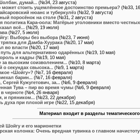
Шолбан, думай...
(№34, 23 августа)
 может стоить ущемлённое достоинство премьера?
(№33, 16
айсаровский нюанс и туберкулёз
(№32, 9 августа)
ный поросёнок на столе
(№31, 2 августа)
я политика Кара-оола: Матёрые уголовники вместо честны
азал всё...
(№29, 19 июля)
ава
(№27, 5 июля)
йгу: Выборы без выбора
(№23, 7 июня)
 тряпка для Дамба-Хуурака
(№20, 17 мая)
л во власти
(№20, 17 мая)
путь для альтернативно одарённых
(№19, 10 мая)
ороль и кадры
(№19, 10 мая)
е за высоким соизволением...
(№10, 8 марта)
 о секундах свысока...
(№9, 1 марта)
такое «Шойгу»?
(№7, 16 февраля)
иехал барин...
(№7, 16 февраля)
 Сергей Кужугетович, за...
(№6, 9 февраля)
нная Тува – пир во время чумы
(№6, 9 февраля)
 в черноте
(№4, 26 января)
, и пряником...
(№23, 22 декабря)
ь духа при плохой игре
(№22, 15 декабря)
Материал входит в разделы тематического
ей Шойгу и его марионетки
рская колонка: Очень вредная тувинка о главном начистоту