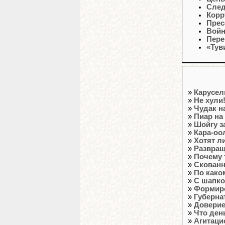
След
Корр
Прес
Войн
Пере
«Тув
»
Карусел
»
Не хули
»
Чудак н
»
Пиар на
»
Шойгу з
»
Кара-оо
»
Хотят л
»
Развра
»
Почему 
»
Скованн
»
По како
»
С шапко
»
Формиро
»
Губерна
»
Доверие
»
Что ден
»
Агитаци