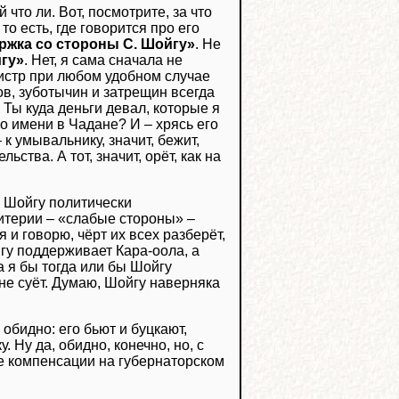
что ли. Вот, посмотрите, за что
о есть, где говорится про его
ржка со стороны С. Шойгу»
. Не
гу»
. Нет, я сама сначала не
нистр при любом удобном случае
ов, зуботычин и затрещин всегда
 Ты куда деньги девал, которые я
о имени в Чадане? И – хрясь его
к умывальнику, значит, бежит,
ства. А тот, значит, орёт, как на
ы Шойгу политически
критерии – «слабые стороны» –
 я и говорю, чёрт их всех разберёт,
йгу поддерживает Кара-оола, а
 я бы тогда или бы Шойгу
 не суёт. Думаю, Шойгу наверняка
 обидно: его бьют и буцкают,
. Ну да, обидно, конечно, но, с
ые компенсации на губернаторском