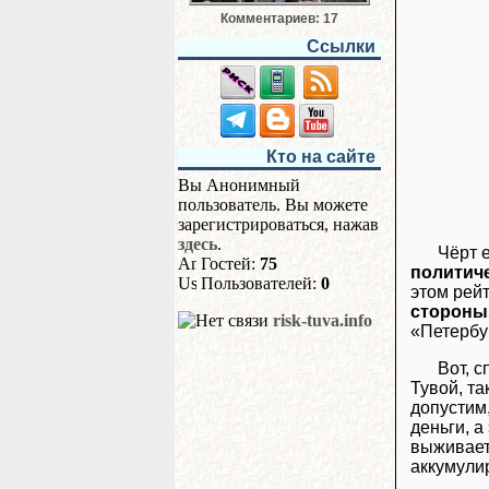
Комментариев: 17
Ссылки
Кто на сайте
Вы Анонимный
пользователь. Вы можете
зарегистрироваться, нажав
здесь
.
Чёрт е
Гостей:
75
политич
Пользователей:
0
этом рейт
стороны
risk-tuva.info
«Петербу
Вот, с
Тувой, та
допустим,
деньги, а
выживает 
аккумулир