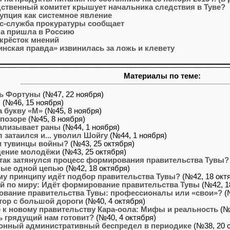
ственный комитет крышует начальника следствия в Туве?
упция как системное явление
с-служба прокуратуры сообщает
а пришла в Россию
крёсток мнений
инская правда» извинилась за ложь и клевету
Материалы по теме:
ь Фортуны
(№47, 22 ноября)
!
(№46, 15 ноября)
а букву «М»
(№45, 8 ноября)
 позоре
(№45, 8 ноября)
ализывает раны
(№44, 1 ноября)
л затаился и... уволил Шойгу
(№44, 1 ноября)
и тувинцы войны?
(№43, 25 октября)
щение молодёжи
(№43, 25 октября)
так затянулся процесс формирования правительства Тувы?
ые одной цепью
(№42, 18 октября)
му принципу идёт подбор правительства Тувы?
(№42, 18 окт
й по миру: Идёт формирование правительства Тувы
(№42, 1
вание правительства Тувы: профессионалы или «свои»?
(
тор с большой дороги
(№40, 4 октября)
 к новому правительству Кара-оола: Мифы и реальность
(№4
ь грядущий нам готовит?
(№40, 4 октября)
онный административный беспредел в периодике
(№38, 20 