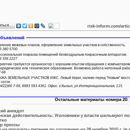
иться…
risk-inform.com/arti
объявлений
ление межевых планов, оформление земельных участков в собственность.
3 380 5700
сиональная покраска помещений безвоздушным покрасочным аппаратом.
3 356 2227
иятию требуется организатор с хорошим опытом обращения с компьютером
юридическое или техническое образование. Возможна работа неполный рабо
7-66
А ЗЕМЕЛЬНЫХ УЧАСТКОВ ИЖС. Левый берег, налево перед "Новым" мостом.
 соток.
9422)66-7-66, 8983 593 4361. Офис: г.Кызыл, ул.Интернациональная, 115.
Остальные материалы номера 20:
ий анекдот
нская действительность: Уголовники у власти шельмуют п
тко
р прессы
 на продукты питания по состоянию на 28 ноября 2015 г. (в 