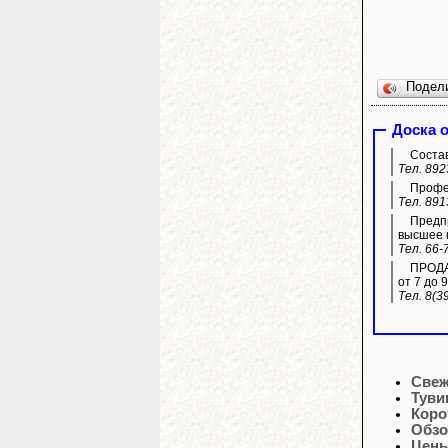
Подел
Доска 
Состав
Тел. 892
Профес
Тел. 891
Предпр
высшее 
Тел. 66-
ПРОДАЖ
от 7 до 9
Тел. 8(3
Свеж
Туви
Коро
Обзо
Цены