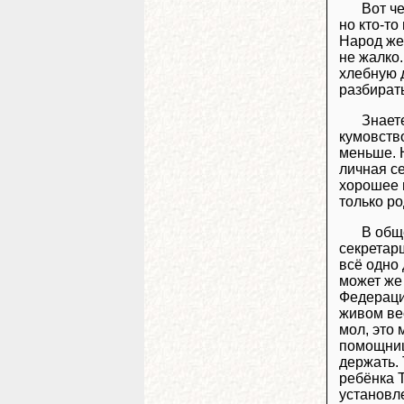
Вот че
но кто-то
Народ же
не жалко.
хлебную 
разбирать
Знаете
кумовство
меньше. 
личная с
хорошее 
только ро
В обще
секретарш
всё одно
может же
Федераци
живом вес
мол, это 
помощниц
держать.
ребёнка 
установл