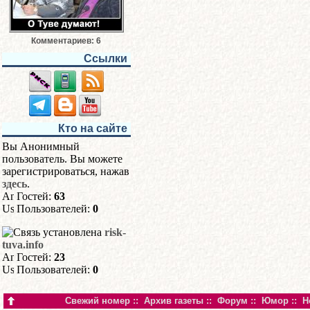
Комментариев: 6
Ссылки
Кто на сайте
Вы Анонимный
пользователь. Вы можете
зарегистрироваться, нажав
здесь
.
Гостей:
63
Пользователей:
0
risk-
tuva.info
Гостей:
23
Пользователей:
0
Свежий номер
::
Архив газеты
::
Форум
::
Юмор
::
Н