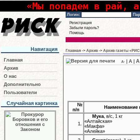
«Мы попадем в рай, а
Логин:
Пар
Регистрация
Забыли пароль?
Помощь
Навигация
Главная
->
Архив
->
Архив газеты «РИСК
Главная
A
|
A
|
A-
Архив
О нас
Дополнительно
Пользователи
Случайная картинка
№
Наименование 
п/п
Мука
, в/с, 1 кг
«Алтайская»
1.
«Макфа»
«Алейка»