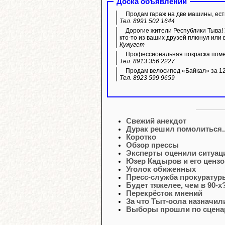
Доска объявлений
Продам гараж на две машины, ест
Тел. 8991 502 1644
Дорогие жители Республики Тыва! 
кто-то из ваших друзей плюнул или
Кужугет
Профессиональная покраска пом
Тел. 8913 356 2227
Продам велосипед «Байкал» за 12 
Тел. 8923 599 9659
Свежий анекдот
Дурак решил помолиться..
Коротко
Обзор прессы
Эксперты оценили ситуац
Юзер Кадыров и его ценз
Уголок обиженных
Пресс-служба прокуратур
Будет тяжелее, чем в 90-х
Перекрёсток мнений
За что Тыт-оола назначил
Выборы прошли по сцена