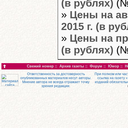
(в рублях)
(№
»
Цены на ав
2015 г. (в ру
»
Цены на пр
(в рублях)
(№
Свежий номер
::
Архив газеты
::
Форум
::
Юмор
::
Н
Ответственность за достоверность
При полном или час
опубликованных материалов несут авторы.
ссылка на газету 
Мнение автора не всегда отражает точку
изданий обязатель
зрения редакции.