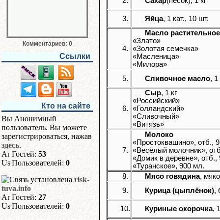
2.
Сахар
(песок), 1 кг
3.
Яйца
, 1 кат., 10 шт.
Масло растительное
«Злато»
Комментариев: 0
4.
«Золотая семечка»
Ссылки
«Масленица»
«Милора»
5.
Сливочное масло
, 1
Сыр
, 1 кг
«Российский»
Кто на сайте
6.
«Голландский»
«Сливочный»
Вы Анонимный
«Витязь»
пользователь. Вы можете
Молоко
зарегистрироваться, нажав
«Простоквашино», отб., 9
здесь
.
7.
«Весёлый молочник», отб.
Гостей:
53
«Домик в деревне», отб., 
Пользователей:
0
«Туранское», 900 мл.
8.
Мясо говядина
, мяко
risk-
tuva.info
9.
Курица (цыплёнок)
,
Гостей:
27
Пользователей:
0
10.
Куриные окорочка
, 