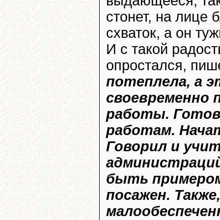
выдающееся, таки
стонет, на лице
схваток, а он ту
И с такой радост
опростался, пиш
потеплела, а э
своевременно 
работы. Гото
работам. Начат
Говорил и учи
администраций 
быть примером 
посажен. Такж
малообеспечен