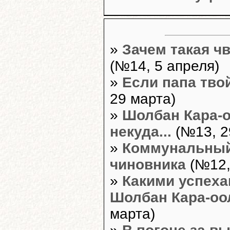
»
Зачем такая ч
(№14, 5 апреля)
»
Если папа твой
29 марта)
»
Шолбан Кара-о
некуда...
(№13, 2
»
Коммунальный
чиновника
(№12,
»
Какими успеха
Шолбан Кара-оо
марта)