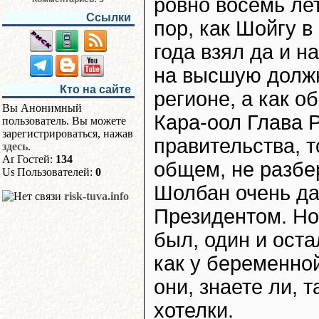
ровно восемь ле
Ссылки
пор, как Шойгу в
года взял да и н
на высшую должн
Кто на сайте
регионе, а как о
Вы Анонимный
Кара-оол Глава Р
пользователь. Вы можете
зарегистрироваться, нажав
правительства, т
здесь
.
Гостей:
134
общем, не разбе
Пользователей:
0
Шолбан очень да
risk-tuva.info
Президентом. Но
был, один и ост
как у беременно
они, знаете ли, 
хотелки.