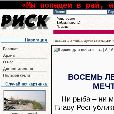
«Мы попадем в рай, а
Логин:
Пар
Регистрация
Забыли пароль?
Помощь
Навигация
Главная
->
Архив
->
Архив газеты «РИС
Главная
A
|
A
|
A-
Архив
О нас
Дополнительно
ВОСЕМЬ ЛЕ
Пользователи
МЕЧ
Случайная картинка
Ни рыба – ни м
Главу Республик
Комментариев: 5