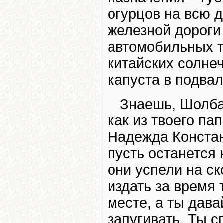
огурцов на всю 
железной дороги
автомобильных т
китайских солне
капуста в подвал
Знаешь, Шолбан
как из твоего п
Надежда Констан
пусть останется 
они успели на ск
издать за время
месте, а ты дав
запугивать. Ты с