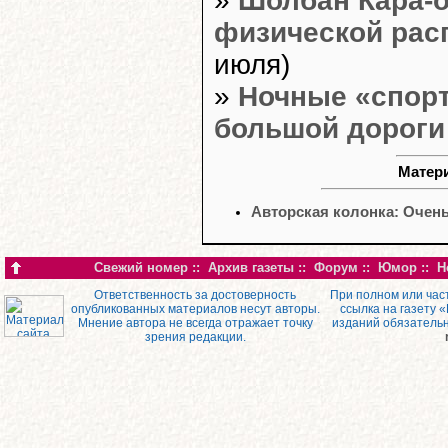
»
Шолбан Кара-о
физической рас
июля)
»
Ночные «спор
большой дороги
Матери
Авторская колонка: Очень
Свежий номер
::
Архив газеты
::
Форум
::
Юмор
::
Н
Ответственность за достоверность
При полном или час
опубликованных материалов несут авторы.
ссылка на газету 
Мнение автора не всегда отражает точку
изданий обязатель
зрения редакции.