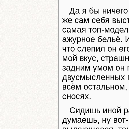
Да я бы ничего
же сам себя выст
самая топ-моде
ажурное бельё. И
что слепил он ег
мой вкус, страшн
задним умом он 
двусмысленных п
всём остальном,
сносях.
Сидишь иной ра
думаешь, ну вот-