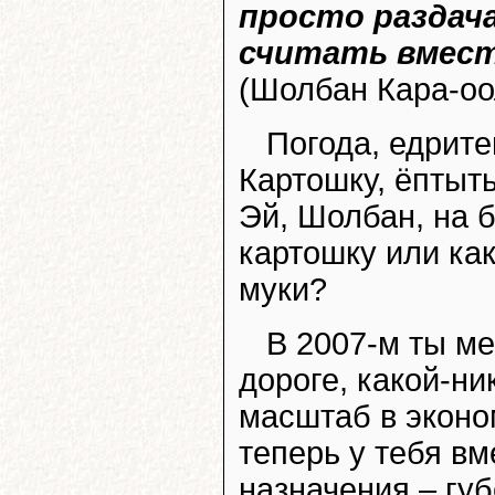
просто раздача
считать вмест
(Шолбан Кара-оо
Погода, едрите
Картошку, ёптыть
Эй, Шолбан, на 
картошку или как
муки?
В 2007-м ты м
дороге, какой-ни
масштаб в эконо
теперь у тебя в
назначения – гу