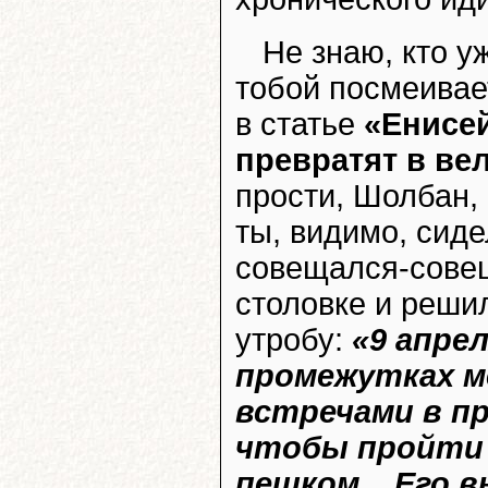
Не знаю, кто у
тобой посмеивает
в статье
«Енисе
превратят в в
прости, Шолбан, 
ты, видимо, сиде
совещался-совещ
столовке и реши
утробу:
«9 апре
промежутках м
встречами в п
чтобы пройти 
пешком... Его 