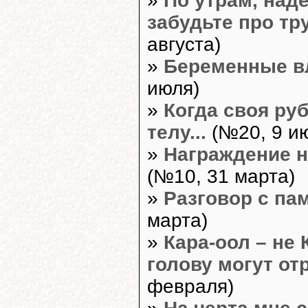
»
По утрам, наде
забудьте про тру
августа)
»
Беременные в
июля)
»
Когда своя ру
телу...
(№20, 9 и
»
Награждение н
(№10, 31 марта)
»
Разговор с па
марта)
»
Кара-оол – не 
голову могут отр
февраля)