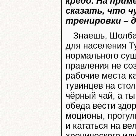
кредо. На при
сказать, что 
тренировки – д
Знаешь, Шолба
для населения Ту
нормального сущ
правления не со
рабочие места к
тувинцев на стол
чёрный чай, а т
обеда вести здо
моционы, прогул
и кататься на ве
хронического ид