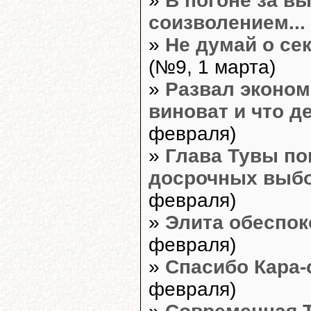
»
В погоне за в
соизволением...
»
Не думай о сек
(№9, 1 марта)
»
Развал эконом
виноват и что д
февраля)
»
Глава Тувы по
досрочных выб
февраля)
»
Элита обеспоко
февраля)
»
Спасибо Кара-о
февраля)