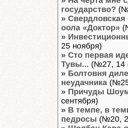
»
На черта мне 
государство?
(№
»
Свердловская 
оола «Доктор»
(
»
Инвестиционн
25 ноября)
»
Сто первая ид
Тувы...
(№27, 14 
»
Болтовня диле
неудачника
(№25
»
Причуды Шоу
сентября)
»
В темпе, в тем
педросы
(№20, 2