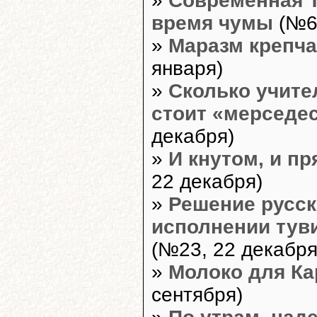
»
Современная Т
время чумы
(№6,
»
Маразм крепчал
января)
»
Сколько учите
стоит «мерседе
декабря)
»
И кнутом, и пр
22 декабря)
»
Решение русск
исполнении тув
(№23, 22 декабря
»
Молоко для Ка
сентября)