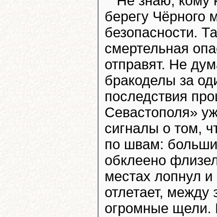
Не знаю, кому к
берегу Чёрного м
безопасности. Т
смертельная опас
отправят. Не дум
бракоделы за од
последствия про
Севастополя» уж
сигналы о том, 
по швам: больши
обклеено флизел
местах лопнул и
отлетает, между
огромные щели. 