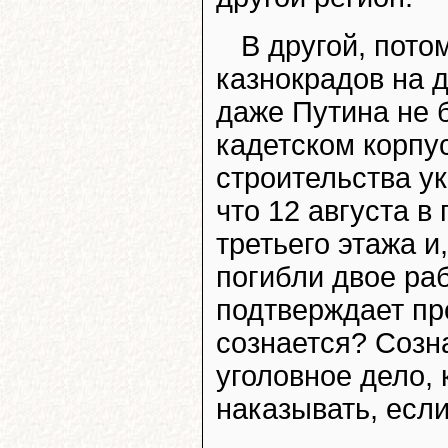
В другой, пото
казнокрадов на 
даже Путина не б
кадетском корпус
строительства у
что 12 августа 
третьего этажа 
погибли двое ра
подтверждает про
сознается? Созна
уголовное дело, 
наказывать, есл