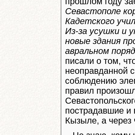
прошлом году за
Севастополе ко
Кадетского учи
Из-за усушки и 
новые здания п
авральном поря
писали о том, чт
неоправданной с
соблюдению эле
правил произош
Севастопольског
пострадавшие и 
Кызыле, а через 