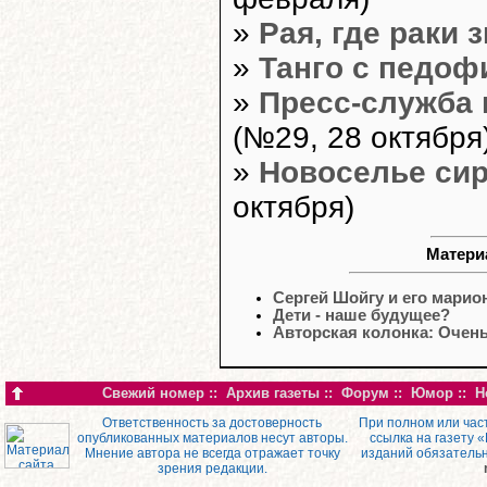
»
Рая, где раки 
»
Танго с педо
»
Пресс-служба
(№29, 28 октября
»
Новоселье сир
октября)
Матери
Сергей Шойгу и его марио
Дети - наше будущее?
Авторская колонка: Очень
Свежий номер
::
Архив газеты
::
Форум
::
Юмор
::
Н
Ответственность за достоверность
При полном или час
опубликованных материалов несут авторы.
ссылка на газету 
Мнение автора не всегда отражает точку
изданий обязатель
зрения редакции.