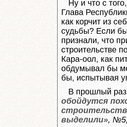
Ну и что с того
Глава Республики
как корчит из с
судьбы? Если бы
признали, что пр
строительстве по
Кара-оол, как пи
обдумывал бы ме
бы, испытывая у
В прошлый ра
обойдутся похо
строительстве
выделили»
, №5