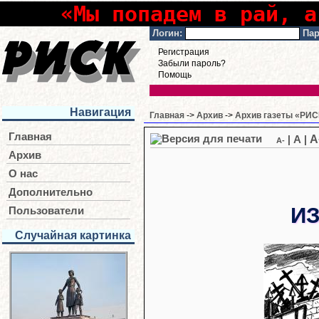
«Мы попадем в рай, а
Логин:
Пар
Регистрация
Забыли пароль?
Помощь
Навигация
Главная
->
Архив
->
Архив газеты «РИСК
Главная
A
|
A
|
A-
Архив
О нас
Дополнительно
ИЗ
Пользователи
Случайная картинка