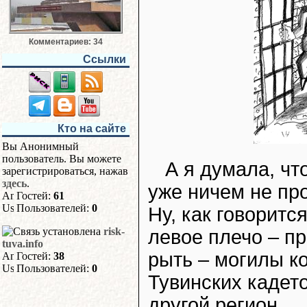
Комментариев: 34
Ссылки
Кто на сайте
Вы Анонимный
пользователь. Вы можете
А я думала, чт
зарегистрироваться, нажав
здесь
.
уже ничем не пр
Гостей:
61
Пользователей:
0
Ну, как говорится
risk-
левое плечо – пр
tuva.info
рыть – могилы ко
Гостей:
38
Пользователей:
0
Тувинских кадет
другой регион.