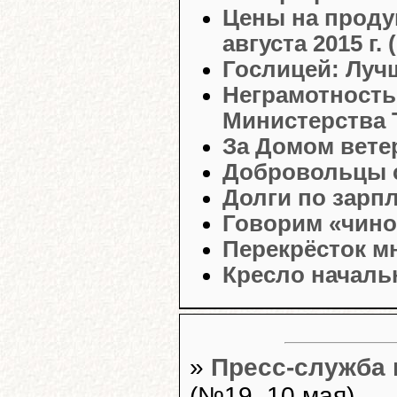
Цены на проду
августа 2015 г. 
Гослицей: Луч
Неграмотность
Министерства 
За Домом вете
Добровольцы с
Долги по зарпл
Говорим «чино
Перекрёсток м
Кресло началь
»
Пресс-служба
(№19, 10 мая)