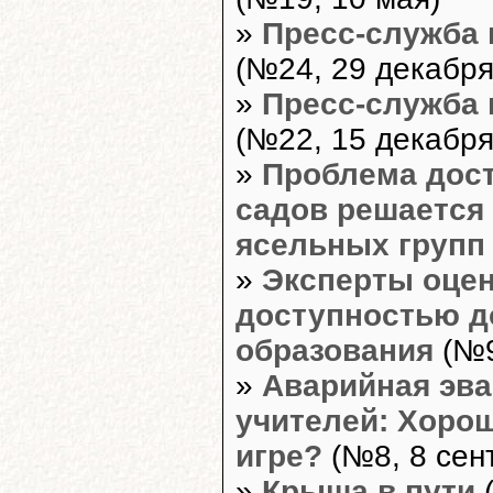
»
Пресс-служба
(№24, 29 декабря
»
Пресс-служба
(№22, 15 декабря
»
Проблема дост
садов решается 
ясельных групп
»
Эксперты оцен
доступностью д
образования
(№9
»
Аварийная эва
учителей: Хоро
игре?
(№8, 8 сен
»
Крыша в пути
(