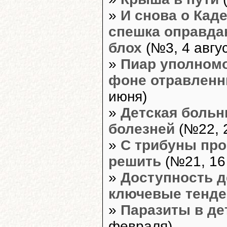
»
И снова о Кад
спешка оправда
блох
(№3, 4 авгус
»
Пиар уполномо
фоне отравленн
июня)
»
Детская больн
болезней
(№22, 
»
С трибуны про
решить
(№21, 16
»
Доступность д
ключевые тенд
»
Паразиты в де
февраля)