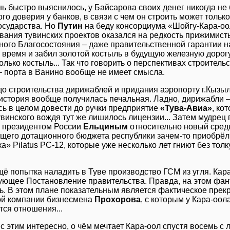
нь быстро выяснилось, у Байсарова своих денег никогда не б
го доверия у банков, в связи с чем он строить может тольк
осударства. Но
Путин
на беду консорциума «Шойгу-Кара-оо
ания тувинских проектов оказался на редкость прижимистым
ого Благосостояния – даже правительственной гарантии на 
ё время и забил золотой костыль в будущую железную дорогу.
олько костыль... Так что говорить о перспективах строитель
– порта в Ванино вообще не имеет смысла.
до строительства дирижаблей и придания аэропорту г.Кызыл
 история вообще получилась печальная. Ладно, дирижабли – 
сь в целом довести до ручки предприятие
«Тува-Авиа»
, ко
увинского вождя тут же лишилось лицензии... Затем мудре
е президентом России
Ельциным
относительно новый сред
тощего дотационного бюджета республики зачем-то приобрё
ка» Pilatus РС-12, которые уже несколько лет гниют без тол
ё попытка наладить в Туве производство ГСМ из угля. Кара
ующее Постановление правительства. Правда, на этом фан
ь. В этом плане показательным является фактическое прек
ой компании бизнесмена
Прохорова
, с которым у Кара-оо
ся отношения...
 с этим интересно, о чём мечтает Кара-оол спустя восемь с 