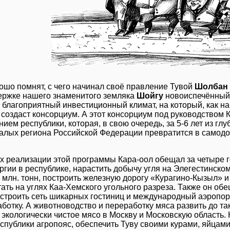
ошо помнят, с чего начинал своё правление Тувой
Шолбан 
ержке нашего знаменитого земляка
Шойгу
новоиспечённый 
 благоприятный инвестиционный климат, на который, как на 
 создаст консорциум. А этот консорциум под руководством 
ием республики, которая, в свою очередь, за 5-6 лет из глу
алых региона Российской Федерации превратится в самод
х реализации этой программы Кара-оол обещал за четыре 
ргии в республике, нарастить добычу угля на Элегестинск
2 млн. тонн, построить железную дорогу «Курагино-Кызыл» 
тать на углях Каа-Хемского угольного разреза. Также он обе
остроить сеть шикарных гостиниц и международный аэропор
ботку. А животноводство и переработку мяса развить до так
 экологически чистое мясо в Москву и Московскую область.
спублики агропояс, обеспечить Туву своими курами, яйцами