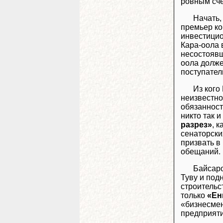
ровным сч
Начать,
премьер ко
инвестицио
Кара-оола 
несостоявш
оола долже
поступател
Из кого
неизвестно
обязанност
никто так 
разрез»
, 
сенаторски
призвать в
обещаний.
Байсаро
Туву и под
строительс
только
«Ен
«бизнесмен
предприят