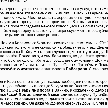
ётом НИ-ЧЕ-ГО.
 наверное, нужно не с конкретных товаров и услуг, которы
рмил нас все эти восемь с лишним лет. Начать, наверное, н
нного климата. Честно сказать, хорошим он в Туве никогда 
в лучшую сторону ничего не произошло. В этом смысле пок
ийся проект создания некоего консорциума из олигархов, 
н был перевернуть застойную нищенскую жизнь в республи
ьное развитие экономике региона.
 Шойгу и Кара-оол собирались сколачивать этот самый К
. Знаем только, что не скупился на обещания олигарх
Дери
и кошелька Шойгу. Но так уж случилось, что в эту команду
Ш
и не вошёл. Более того, и сам Дерипаска, по дешёвке прихв
как-то быстро сдулся. Хотя для создания ему условий Шойгу
х полномочий и выставить из Тувы Сергея Пугачёва и Людм
 республику чеченского авантюриста
Байсарова
. С его пр
в и Кара-оол, не моргнув глазом, пообещали не только сро
нять до небывалых высот добычу угля на Элегестинском ме
тво ТЭС-2 в Кызыле и порта в Ванино. К сожалению, дело з
исейской Промышленной компании»
, которую у Пугачёв
», но и генерального подрядчика строительства железной 
ия
«Мостовик»
. Он даже умудрился свернуть добычу угля в