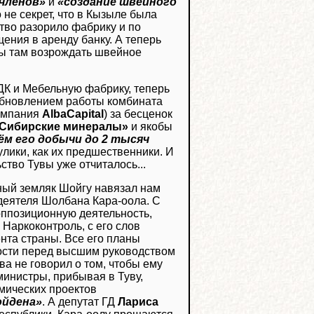
 членов»
и
«создание швейного
о не секрет, что в Кызыле была
тво разорило фабрику и по
щения в аренду банку. А теперь
ы там возрождать швейное
ДК и Мебельную фабрику, теперь
зобновлением работы комбината
компания
AlbaCapital
) за бесценок
Сибирские минералы»
и якобы
м его добычи до 2 тысяч
жулики, как их предшественники. И
ьство Тувы уже отчиталось...
ьный земляк Шойгу навязал нам
деятеля Шолбана Кара-оола. С
ппозиционную деятельность,
Наркоконтроль, с его слов
нта страны. Все его планы
ости перед высшим руководством
ва не говорил о том, чтобы ему
инистры, прибывая в Туву,
омических проектов
ойдена»
. А депутат ГД
Лариса