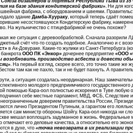
 Союза дизайнеров и портных Республики Тыва из 35
ия на базе здания кондитерской фабрики»
. Ни для ког
швейная фабрика, с оборудованием и швеями. Правительс
родало здание
Дамба-Хуураку
, который теперь сдаёт поме
зорившие несостоявшуюся Кондитерскую фабрику, намерен
во. На жульничество с птицефабрикой не очень похоже?
акая же ситуация с деревообработкой. Сначала разорили Л
юджетный счёт что-то создать подобное. Аналогично и с во
ст»
в Ак-Довураке. Какие-то жулики из Санкт-Петербурга (
 банкрота
ООО ПК «Энкор»
дочернее предприятие
«ООО «
 возобновить производство асбеста и довести объё
сяц»
. На первый взгляд, скорее всего, это точно такие же 
естом там как не пахло, так и не будет пахнуть. А правител
крути, а ситуация создалась неординарная. Наш замечател
спективного молодого предприимчивого государственного 
й помощью Кара-оол полностью искоренил в Туве любую о
подчинил себе местные парламент, МВД, ФСБ, Следствие и 
 неограниченным доверием правительства России, Президе
ются лично Президентом Путиным, а гарантом его лояльн
яется сам министр обороны Шойгу. Кара-оол никогда ни сло
оскве мешал воплощать задуманное в жизнь. Федеральные м
 отмечают его деловые качества, а относительно его экон
тся в духе, что
«точка невозврата в их реализации пр