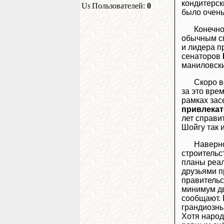
кондитерск
Пользователей:
0
было очень
Конечно
обычным сп
и лидера 
сенаторов
маниловски
Скоро в
за это вре
рамках зас
привлекат
лет справи
Шойгу так и
Наверно
строительс
планы реал
друзьями п
правительс
минимум дв
сообщают. 
грандиозны
Хотя народ