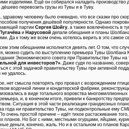
ими изделиями. Ещё он собирался наладить производство 
 дёшево перевозить грузы из Тувы и в Туву.
, здравому человеку было очевидно, что все сказки про ск
особом получения дешёвой популярности. Однако покров
правящей партии
Сергея Шойгу
, а также вовлечённость в 
Пугачёва
и
Нарусовой
делали обещания и планы Шолбана 
ми. Да к тому же всем очень хотелось верить в это самое с
сем этим обещаниям исполнится девять лет. О том, что случ
мя, можно судить по выступлению премьера Тувы Шолбана К
едания Экономического совета при Правительстве Тувы на
ельной для инвесторов?»
. Даже судя по названию, совер
ться с этой задачкой правительству Тувы при активной под
 не удалось.
е, нет смысла повторять про провал с возрождением птице
твом водочной линии и кондитерской фабрики, реконструкци
изовались в виде тотального воровства многомиллионных
ремьера, и, в конечном итоге, привели к банкротству пред
твом. Ситуация в этой части реализации грандиозных плано
а года ни правительство Тувы, ни подконтрольные ему СМИ
По очень простой причине – идёт тихое растаскивание того,
х планов. Но Бог с ними, местными огурцами, яйцами, кури
ные деньги, конечно, жаль. Но и в остальном из планов