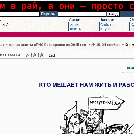
м в рай, а они – просто 
Пароль:
Архив
Новости
О
я
роль?
Архив
События
К
газеты
в Туве
П
ив
->
Архив газеты «РИСК экспресс» за 2015 год
->
№ 19, 24 ноября
-> Кто 
A+
|
A
|
A-
12pt
Восе
КТО МЕШАЕТ НАМ ЖИТЬ И РАБ