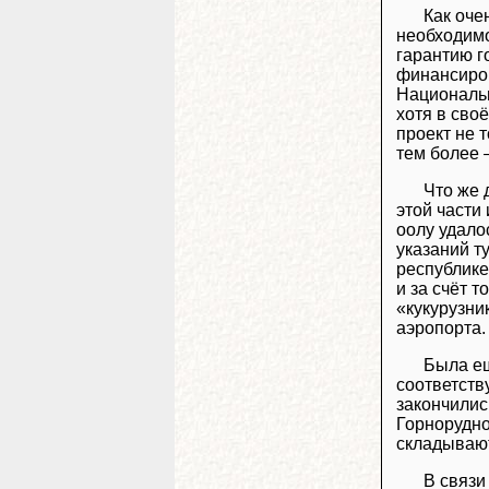
Как оче
необходимо
гарантию г
финансиров
Национальн
хотя в сво
проект не т
тем более 
Что же 
этой части
оолу удало
указаний т
республик
и за счёт 
«кукурузни
аэропорта.
Была ещ
соответств
закончилис
Горнорудн
складывают
В связи