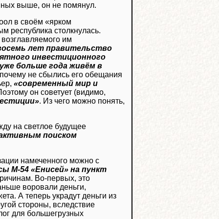
нных выше, он не помянул.
оол в своём «ярком
ым республика столкнулась.
 возглавляемого им
 восемь лет правительство
риятного инвестиционного
уже больше года живём в
, почему не сбылись его обещания
ьер,
«современный мир и
 Поэтому он советует (видимо,
вестиции»
. Из чего можно понять,
ежду на светлое будущее
 активным поиском
ации намеченного можно с
ы М-54 «Енисей» на пункт
ричинам. Во-первых, это
аньше воровали деньги,
та. А теперь украдут деньги из
ругой стороны, вследствие
ог для большегрузных