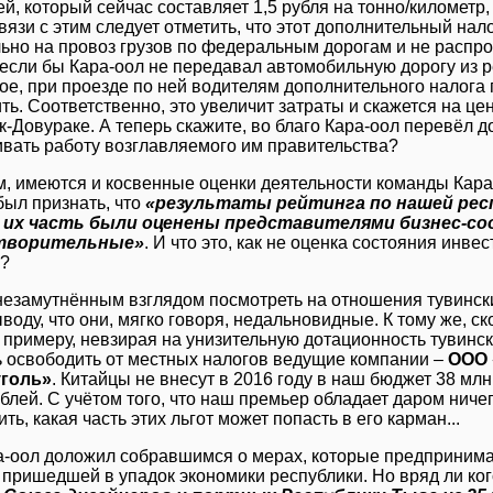
й, который сейчас составляет 1,5 рубля на тонно/километр, 
связи с этим следует отметить, что этот дополнительный на
ьно на провоз грузов по федеральным дорогам и не распрос
 если бы Кара-оол не передавал автомобильную дорогу из 
е, при проезде по ней водителям дополнительного налога 
ить. Соответственно, это увеличит затраты и скажется на це
к-Довураке. А теперь скажите, во благо Кара-оол перевёл до
ивать работу возглавляемого им правительства?
, имеются и косвенные оценки деятельности команды Кара-
ыл признать, что
«результаты рейтинга по нашей рес
я их часть были оценены представителями бизнес-со
творительные»
. И что это, как не оценка состояния инве
е?
незамутнённым взглядом посмотреть на отношения тувински
ыводу, что они, мягко говоря, недальновидные. К тому же, 
К примеру, невзирая на унизительную дотационность тувинс
 освободить от местных налогов ведущие компании –
ООО 
голь»
. Китайцы не внесут в 2016 году в наш бюджет 38 млн
ублей. С учётом того, что наш премьер обладает даром ниче
ь, какая часть этих льгот может попасть в его карман...
а-оол доложил собравшимся о мерах, которые предпринима
пришедшей в упадок экономики республики. Но вряд ли ког