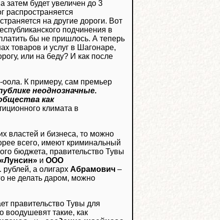
а затем будет увеличен до 3
лог распространяется
траняется на другие дороги. Вот
республиканского подчинения в
платить бы не пришлось. А теперь
нах товаров и услуг в Шагонаре,
рогу, или на беду? И как после
оола. К примеру, сам премьер
публике неоднозначные.
общества как
стиционного климата в
х властей и бизнеса, то можно
скорее всего, имеют криминальный
кого бюджета, правительство Тувы
«Лунсин»
и
ООО
. рублей, а олигарх
Абрамович
–
го не делать даром, можно
ет правительство Тувы для
о воодушевят такие, как