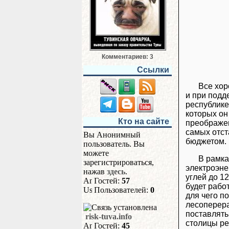
Комментариев: 3
Ссылки
Все хор
и при подд
республике
которых он
Кто на сайте
преображен
самых отст
Вы Анонимный
бюджетом.
пользователь. Вы
можете
В рамка
зарегистрироваться,
электроэне
нажав
здесь
.
углей до 1
Гостей:
57
будет рабо
Пользователей:
0
для чего п
лесоперера
поставлять
risk-tuva.info
столицы ре
Гостей:
45