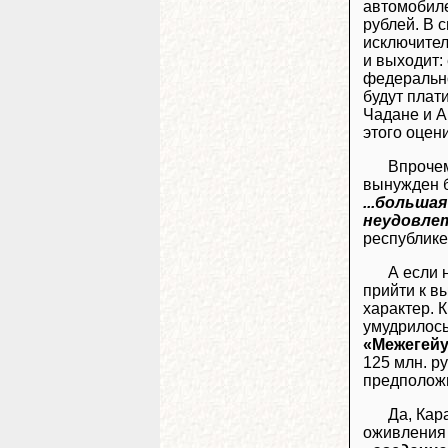
автомобиле
рублей. В 
исключител
и выходит:
федерально
будут плат
Чадане и А
этого оцен
Впрочем
вынужден б
...больша
неудовле
республик
А если 
прийти к в
характер. 
умудрилось
«Межегейу
125 млн. р
предположит
Да, Кар
оживления 