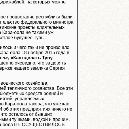
дирижаблей, на которых можно
орое процветание республики были
ительство федерального министра
тувинские проекты влиятельных
Кара-оола не такими уж
ветлое будущее Тувы.
илось и чего так и не произошло
ара-оола 18 ноября 2015 года в
 тему
«Как сделать Туву
шенно очевидно, что за девять
держке нашего земляка Сергея
водческого хозяйства,
ей тепличного хозяйства. Все эти
 бюджетных средств роднёй и
приятий, управляемых
в Кара-оола такова, что уже как
 об этих предприятиях ничего не
 что осталось от бывших
ными тушками, водкой и прочим.
 Кара-оола НЕ ОСУЩЕСТВИЛОСЬ