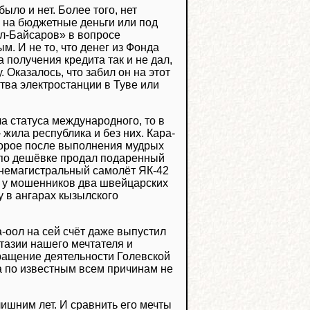
ыло и нет. Более того, нет
о на бюджетные деньги или под
л-Байсаров» в вопросе
. И не то, что денег из Фонда
получения кредита так и не дал,
 Оказалось, что забил он на этот
ства электростанции в Туве или
а статуса международного, то в
жила республика и без них. Кара-
торое после выполнения мудрых
ц по дешёвке продал подаренный
немагистральный самолёт ЯК-42
л у мошенников два швейцарских
ку в ангарах кызылского
-оол на сей счёт даже выпустил
тазии нашего мечтателя и
ращение деятельности Голевской
ла по известным всем причинам не
лишним лет. И сравнить его мечты