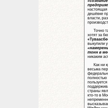
«создание
предприят
настоящая 
дешёвке п
власти, ра
производст
Точно т
хотят за б
«Туваасбе
выкупили у
«намерены
тонн в ме
никаким асб
Как ни 
весьма пер
федерально
полностью 
пользуется
поддержива
страны явл
кто-то в М
непременно
высказываю