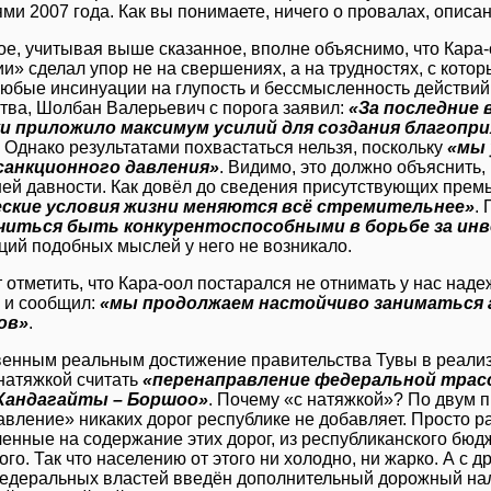
ми 2007 года. Как вы понимаете, ничего о провалах, описа
е, учитывая выше сказанное, вполне объяснимо, что Кара-
и» сделал упор не на свершениях, а на трудностях, с котор
юбые инсинуации на глупость и бессмысленность действий
тва, Шолбан Валерьевич с порога заявил:
«За последние
и приложило максимум усилий для создания благоп
. Однако результатами похвастаться нельзя, поскольку
«мы 
санкционного давления»
. Видимо, это должно объяснить
ей давности. Как довёл до сведения присутствующих прем
ские условия жизни меняются всё стремительнее»
.
читься быть конкурентоспособными в борьбе за ин
кций подобных мыслей у него не возникало.
 отметить, что Кара-оол постарался не отнимать у нас над
 и сообщил:
«мы продолжаем настойчиво заниматься
ов»
.
енным реальным достижение правительства Тувы в реализ
натяжкой считать
«перенаправление федеральной трасс
 Хандагайты – Боршоо»
. Почему «с натяжкой»? По двум п
вление» никаких дорог республике не добавляет. Просто р
енные на содержание этих дорог, из республиканского бюдже
го. Так что населению от этого ни холодно, ни жарко. А с д
едеральных властей введён дополнительный дорожный нал