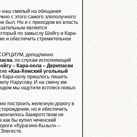
ми наш смелый на обещания
ужно с этого самого злополучного
не был. Но и с приходом во власть
азательным является
который по замыслу Шойгу и Кара-
ке и обеспечить стремительное
ОНСОРЦИУМ, доподлинно
паска
, по слухам исполняющий
ойгу – Кара-оола – Дерипаски
атив
«Каа-Хемский угольный
 и Кара-оолу пришлось лишить
илу Нарусову. И на смену им
иходом мы ощутили всплеск новых
чно построить железную дорогу в
сторождении, но и обеспечить
акончилось банкротством не
а как бы купил чеченский
дороги «Курагино-Кызыл» –
 Элегесте.