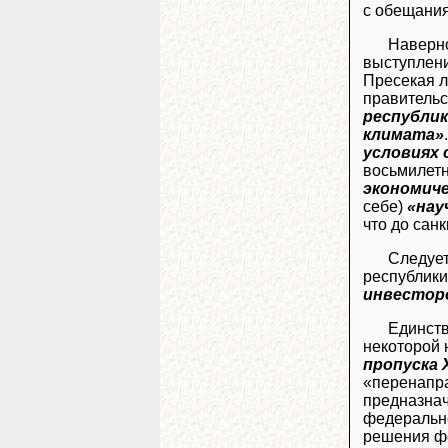
с обещания
Наверно
выступлени
Пресекая л
правительс
республик
климата»
условиях 
восьмилетн
экономиче
себе)
«нау
что до сан
Следует
республики
инвестор
Единств
некоторой 
пропуска
«перенапра
предназнач
федерально
решения ф