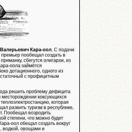
Валерьевич Кара-оол
. С подачи
премьер пообещал создать в
приманку, сбегутся олигархи, из
Кара-оола займётся
боко дотационного, одного из
остаточный с профицитным
года решить проблему дефицита
ом месторождении коксующихся
и теплоэлектростанцию, которая
щал развить туризм в республике,
т. Пообещал возродить
ой степени, что можно будет
 Кара-оол обещал создать вокруг
, водкой, овощами и