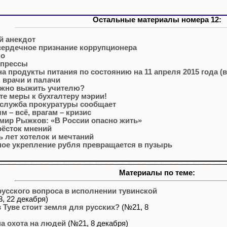
Остальные материалы номера 12:
й анекдот
сердечное признание коррупционера
ко
 прессы
а продукты питания по состоянию на 11 апреля 2015 года (в
 врачи и палачи
ожно выжить учителю?
е меры к бухгалтеру мэрии!
-служба прокуратуры сообщает
м – всё, врагам – кризис
мир Рыжков: «В России опасно жить»
рёсток мнений
 лет хотелок и мечтаний
ое укрепление рубля превращается в пузырь
Материалы по теме:
усского вопроса в исполнении тувинской
, 22 декабря)
 Туве стоит земля для русских?
(№21, 8
а охота на людей
(№21, 8 декабря)