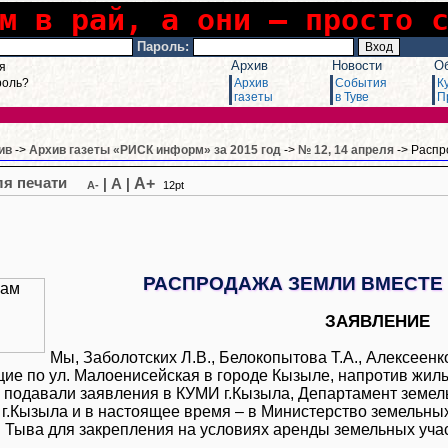
м в рай, а они – просто 
Пароль:
Архив
Новости
О
я
роль?
Архив
События
К
газеты
в Туве
П
ив
->
Архив газеты «РИСК информ» за 2015 год
->
№ 12, 14 апреля
-> Распр
A+
|
A
|
A-
12pt
РАСПРОДАЖА ЗЕМЛИ ВМЕСТЕ 
ЗАЯВЛЕНИЕ
Мы, Заболотских Л.В., Белокопытова Т.А., Алексеенко
е по ул. Малоенисейская в городе Кызыле, напротив жилы
а подавали заявления в КУМИ г.Кызыла, Департамент земе
г.Кызыла и в настоящее время – в Министерство земельн
 Тыва для закрепления на условиях аренды земельных уча