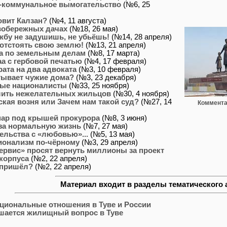
коммунальное вымогательство
(№6, 25
овит Калзан?
(№4, 11 августа)
вобережных дачах
(№18, 26 мая)
бу не задушишь, не убьёшь!
(№14, 28 апреля)
отстоять свою землю!
(№13, 21 апреля)
а по земельным делам
(№8, 17 марта)
а с гербовой печатью
(№4, 17 февраля)
рата на два адвоката
(№3, 10 февраля)
тывает чужие дома?
(№3, 23 декабря)
ые националисты
(№33, 25 ноября)
лить нежелательных жильцов
(№30, 4 ноября)
кая возня или Зачем нам такой суд?
(№27, 14
Коммента
ар под крышей прокурора
(№8, 3 июня)
 за нормальную жизнь
(№7, 27 мая)
ельства с «любовью»...
(№5, 13 мая)
ионализм по-чёрному
(№3, 29 апреля)
рвис» просят вернуть миллионы за проект
 корпуса
(№2, 22 апреля)
 пришёл?
(№2, 22 апреля)
Материал входит в разделы тематического 
циональные отношения в Туве и России
ешается жилищный вопрос в Туве