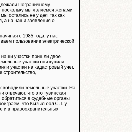
надлежали Пограничному
, поскольку мы являемся женами
ы остались не у дел, так как
, а на наши заявления о
начиная с 1985 года, у нас
чиваем пользование электрической
а наши участки пришли двое
емельные участки они купили,
или участки на кадастровый учет,
 строительство,
освободили земельные участки. На
и отвечают, что это тувинская
ы обратиться в судебные органы
роиграем, что Кызыл-оол С.Т. у
тве и в правоохранительных