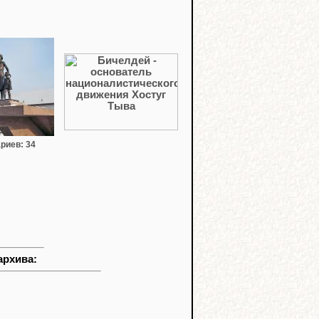
риев: 34
архива: