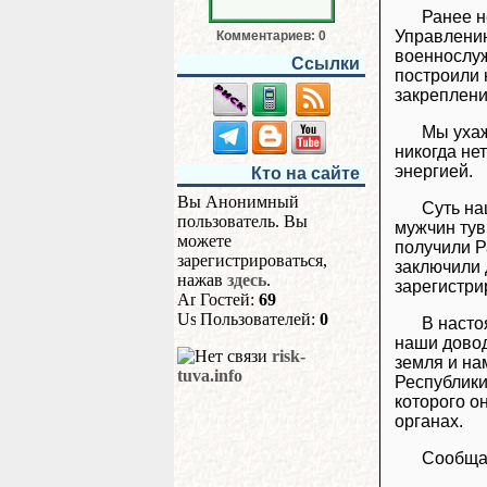
Ранее н
Управлению
Комментариев: 0
военнослуж
Ссылки
построили 
закреплени
Мы ухаж
никогда не
энергией.
Кто на сайте
Вы Анонимный
Суть на
пользователь. Вы
мужчин тув
можете
получили Р
зарегистрироваться,
заключили 
нажав
здесь
.
зарегистри
Гостей:
69
Пользователей:
0
В насто
наши доводы
risk-
земля и на
tuva.info
Республики
которого о
органах.
Сообщае