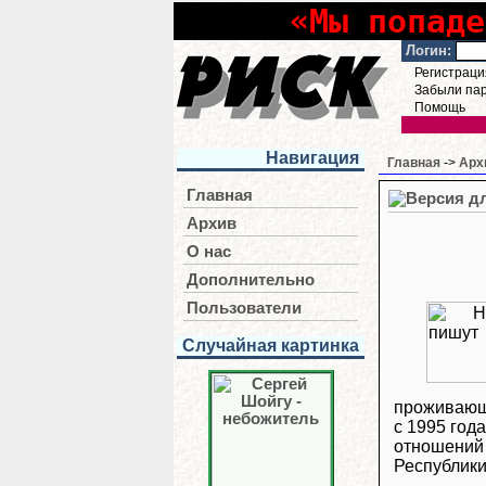
«Мы попаде
Логин:
Регистраци
Забыли па
Помощь
Навигация
Главная
->
Арх
Главная
Архив
О нас
Дополнительно
Пользователи
Случайная картинка
проживающи
с 1995 год
отношений 
Республики