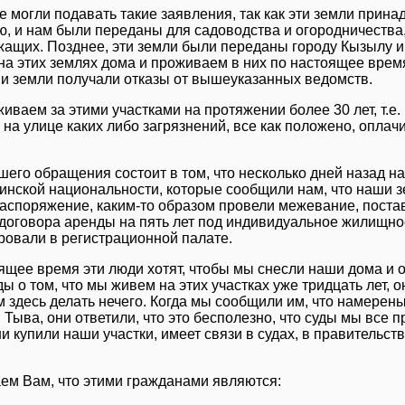
е могли подавать такие заявления, так как эти земли при
, и нам были переданы для садоводства и огородничества
ащих. Позднее, эти земли были переданы городу Кызылу и м
на этих землях дома и проживаем в них по настоящее время
и земли получали отказы от вышеуказанных ведомств.
иваем за этими участками на протяжении более 30 лет, т.е. 
т на улице каких либо загрязнений, все как положено, опла
шего обращения состоит в том, что несколько дней назад н
инской национальности, которые сообщили нам, что наши з
аспоряжение, каким-то образом провели межевание, постав
договора аренды на пять лет под индивидуальное жилищное
ровали в регистрационной палате.
ящее время эти люди хотят, чтобы мы снесли наши дома и 
 о том, что мы живем на этих участках уже тридцать лет, он
м здесь делать нечего. Когда мы сообщили им, что намерен
 Тыва, они ответили, что это бесполезно, что суды мы все п
ни купили наши участки, имеет связи в судах, в правительс
м Вам, что этими гражданами являются: