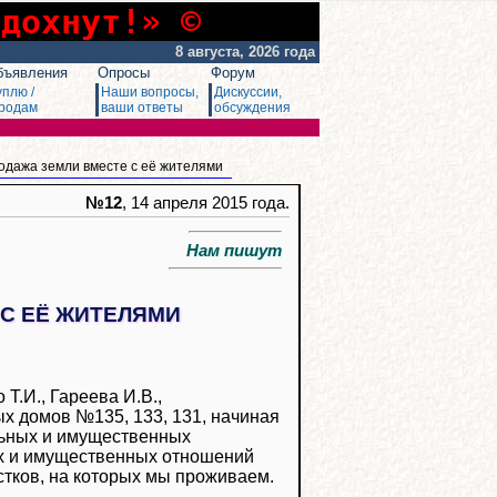
сдохнут!» ©
8 августа, 2026 года
бъявления
Опросы
Форум
уплю /
Наши вопросы,
Дискуссии,
родам
ваши ответы
обсуждения
одажа земли вместе с её жителями
№12
, 14 апреля 2015 года.
Нам пишут
С ЕЁ ЖИТЕЛЯМИ
 Т.И., Гареева И.В.,
х домов №135, 133, 131, начиная
льных и имущественных
ых и имущественных отношений
стков, на которых мы проживаем.