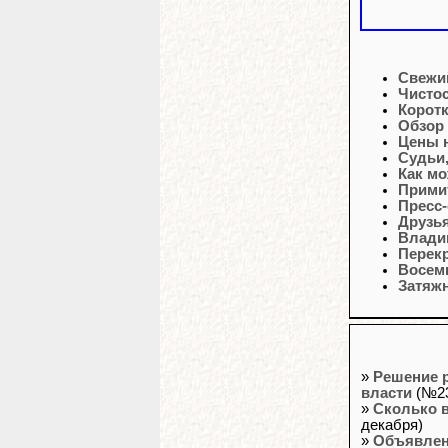
Свежи
Чисто
Корот
Обзор
Цены н
Судьи,
Как м
Примит
Пресс
Друзья
Влади
Перек
Восемь
Затяжн
»
Решение р
власти
(№23
»
Сколько в
декабря)
»
Объявлен