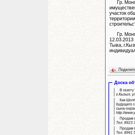
Гр. Мон
имуществен
участок об
территории
строительст
Гр. Мон
12.03.2013
Тыва, г.Кы
индивидуал
Поделит
Доска о
В газету
г.Кызыл, у
Как Шолбан Кара-оо
будущего г
сына-охра
http://www
Продам га
Тел. 8923 
Продам г
Тел. 8991 