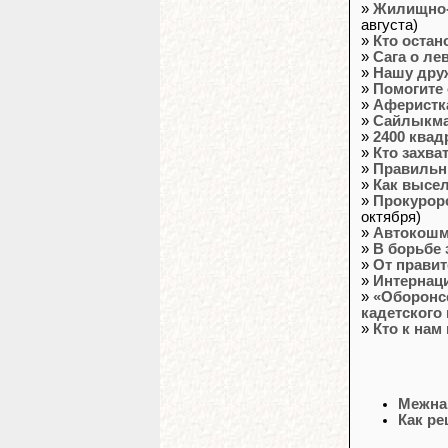
»
Жилищно-
августа)
»
Кто остан
»
Сага о ле
»
Нашу друж
»
Помогите 
»
Аферистк
»
Сайлыкма
»
2400 квад
»
Кто захва
»
Правильн
»
Как высе
»
Прокурорс
октября)
»
Автокошм
»
В борьбе
»
От правит
»
Интернац
»
«Оборонсе
кадетского
»
Кто к нам
Межна
Как р