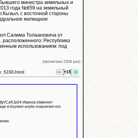
 бывшего министра земельных и
2013 года №659 на земельный
г.Кызыл, с восточной стороны
видуальное жилищное
оол Салима Толаановича от
. расположенного: Республика
ешенным использованием: под
(прочитано 2306 раз)
+15
le_5150.html
иде в боулинг-клубе покалечил его
ченко.