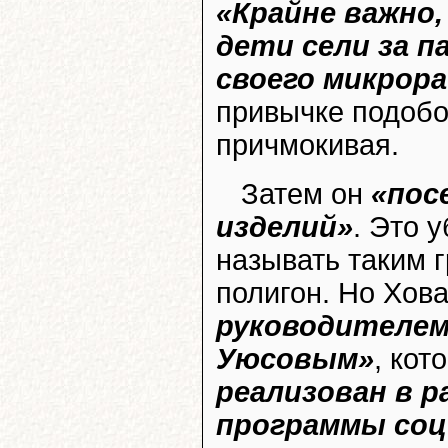
«Крайне важно,
дети сели за п
своего микрор
привычке подобо
причмокивая.
Затем он
«пос
изделий»
. Это 
называть таким 
полигон. Но Хов
руководителем
Уюсовым»
, кот
реализован в р
программы соц