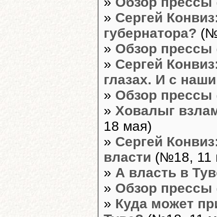
»
Обзор прессы
»
Сергей Конвиз
губернатора?
(№
»
Обзор прессы
»
Сергей Конвиз
глазах. И с наш
»
Обзор прессы
»
Ховалыг взлам
18 мая)
»
Сергей Конвиз
власти
(№18, 11 
»
А власть в Ту
»
Обзор прессы
»
Куда может пр