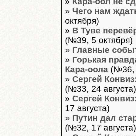
»
Кара-оол не с
»
Чего нам ждат
октября)
»
В Туве перевё
(№39, 5 октября)
»
Главные собы
»
Горькая правд
Кара-оола
(№36, 
»
Сергей Конвиз:
(№33, 24 августа)
»
Сергей Конвиз
17 августа)
»
Путин дал ста
(№32, 17 августа)