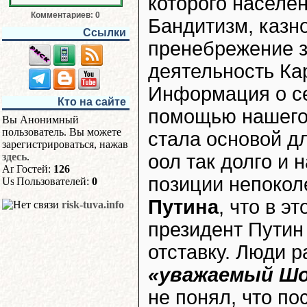
которого населен
Комментариев: 0
Бандитизм, казно
Ссылки
пренебрежение 
деятельность Ка
Информация о се
Кто на сайте
помощью нашего
Вы Анонимный
пользователь. Вы можете
стала основой дл
зарегистрироваться, нажав
здесь
.
оол так долго и 
Гостей:
126
позиции непокол
Пользователей:
0
Путина
, что в э
risk-tuva.info
президент Путин
отставку. Люди р
«уважаемый Шо
не понял, что по