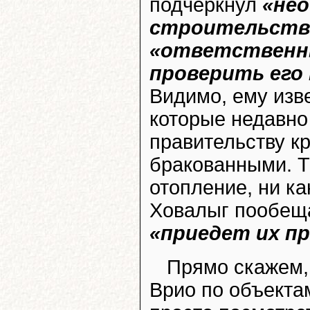
подчеркнул
«нео
строительства
«ответственн
проверить его
Видимо, ему изве
которые недавно
правительству кр
бракованными. Т
отопление, ни к
Ховалыг пообеща
«приедет их п
Прямо скажем,
Врио по объектам