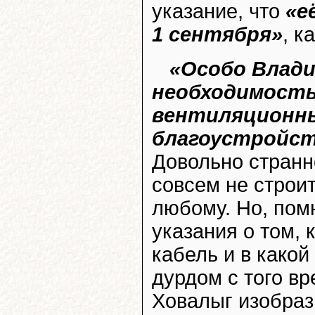
указание, что
«е
1 сентября»
, к
«Особо Влади
необходимость
вентиляционны
благоустройс
Довольно странно
совсем не строи
любому. Но, пом
указания о том,
кабель и в како
дурдом с того в
Ховалыг изобрази