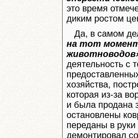
это время отмече
диким ростом цен
Да, в самом де
на тот момент
животноводов
деятельность с то
предоставленных
хозяйства, пост
которая из-за во
и была продана 
остановлены ков
переданы в руки
демонтировал со