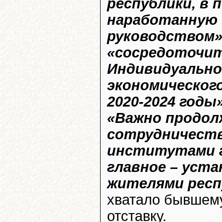
республики, в 
наработанную 
руководством
«сосредоточит
Индивидуально
экономическог
2020-2024 годы
«Важно продол
сотрудничеств
институтами г
главное – уста
жителями респ
хватало бывшему
отставку.