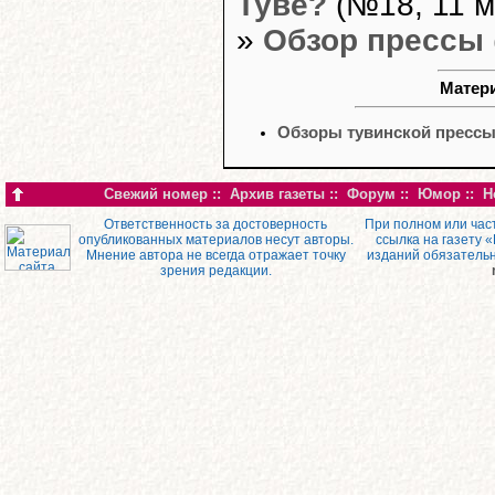
Туве?
(№18, 11 м
»
Обзор прессы
Матери
Обзоры тувинской пресс
Свежий номер
::
Архив газеты
::
Форум
::
Юмор
::
Н
Ответственность за достоверность
При полном или час
опубликованных материалов несут авторы.
ссылка на газету 
Мнение автора не всегда отражает точку
изданий обязатель
зрения редакции.