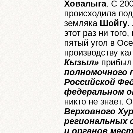
Ховалыга
. С 20
происходила под
земляка
Шойгу
.
этот раз ни того,
пятый угол в Ос
производству ка
Кызыл»
прибыл
полномочного 
Российской Фе
федеральном о
никто не знает.
Верховного Ху
региональных 
и органов мес