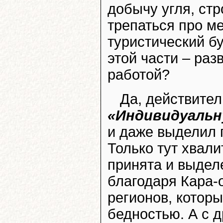
добычу угля, стр
трепаться про м
туристический бу
этой части – раз
работой?
Да, действите
«Индивидуальн
и даже выделил 
Только тут хвал
принята и выделе
благодаря Кара-
регионов, котор
бедностью. А с 