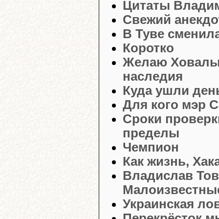
Цитаты Влади
Свежий анекдо
В Туве сменил
Коротко
Желаю Ховалыг
наследия
Куда ушли ден
Для кого мэр 
Сроки проверк
пределы
Чемпион
Как жизнь, Хак
Владислав Тов
Малоизвестные
Украинская ло
Перекрёсток м