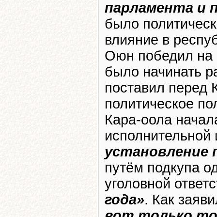
парламента и 
было политичес
влияние в респуб
Оюн победил на
было начинать ра
поставил перед 
политическое по
Кара-оола начал
исполнительной 
установление 
путём подкупа о
уголовной ответ
года»
. Как заяв
вот только то