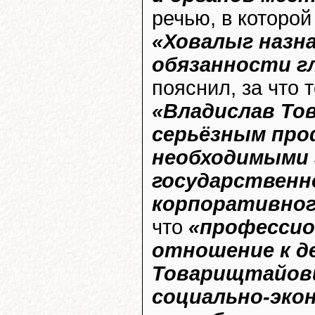
речью, в которой
«Ховалыг назн
обязанности г
пояснил, за что 
«Владислав То
серьёзным пр
необходимыми 
государственн
корпоративног
что
«профессио
отношение к д
Товарищтайови
социально-эко