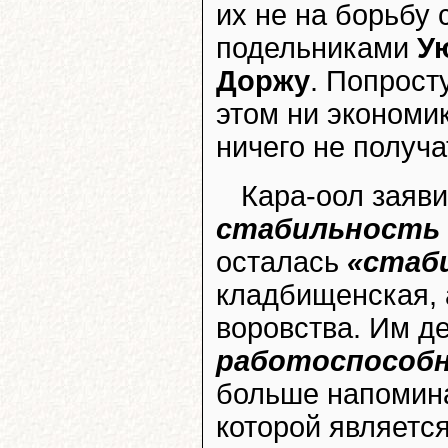
их не на борьбу
подельниками
У
Доржу
. Попросту
этом ни экономик
ничего не получа
Кара-оол заяв
стабильность 
осталась
«стаб
кладбищенская,
воровства. Им д
работоспособн
больше напомин
которой являетс