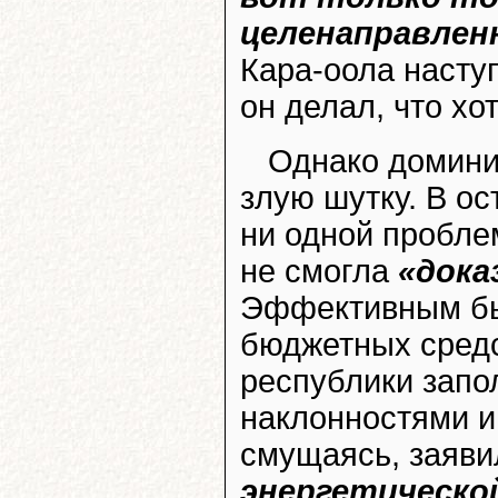
целенаправлен
Кара-оола насту
он делал, что хо
Однако домини
злую шутку. В ос
ни одной пробле
не смогла
«дока
Эффективным бы
бюджетных средс
республики зап
наклонностями и
смущаясь, заяви
энергетическо