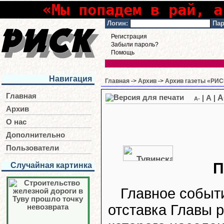
«Мы попадем в рай, а
Логин:
Пар
Регистрация
Забыли пароль?
Помощь
Навигация
Главная
->
Архив
->
Архив газеты «РИСК
Главная
A
|
A
|
A-
Архив
О нас
Дополнительно
Пользователи
П
Случайная картинка
Главное событ
отставка Главы 