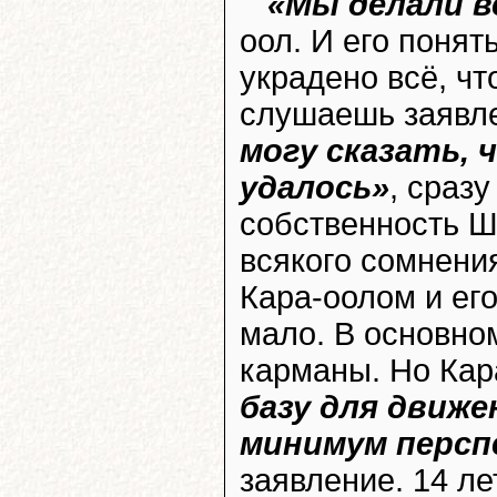
«Мы делали в
оол. И его понят
украдено всё, чт
слушаешь заявл
могу сказать, 
удалось»
, сраз
собственность Ш
всякого сомнени
Кара-оолом и ег
мало. В основно
карманы. Но Кар
базу для движ
минимум персп
заявление. 14 ле