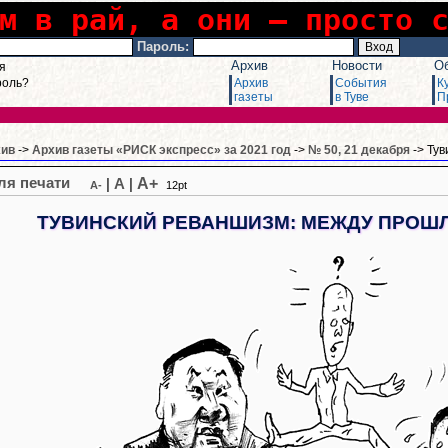
м в рай, а они – просто 
Пароль:
Архив
Новости
О
я
роль?
Архив
События
К
газеты
в Туве
П
хив
->
Архив газеты «РИСК экспресс» за 2021 год
->
№ 50, 21 декабря
-> Ту
A+
|
A
|
A-
12pt
ТУВИНСКИЙ РЕВАНШИЗМ: МЕЖДУ ПРОШ