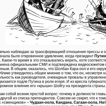
ельно наблюдаю за трансформацией отношения прессы и о
ачала было откровенное удивление, когда президент
Путин
. Какое-то время в это отказывались верить, хотя соотве
анена официальными СМИ и подтверждена видеосюжетом вс
ным. В общем, оказалось, что Шолбан Кара-оол и его окруж
ублике утвердилось общее мнение о том, что он, несмотря 
льность как руководителя, очевидные провалы в управлени
визается подле Путина в роли егеря. И из кресла губернат
громное влияние его «крыши» Шойгу на президента страны.
ам собой возник простой вопрос: почему в должности глав
о другой из списка претендентов. Совсем не секрет, что к т
 «сменщиков» –
Чудаан-оола, Кандана, Сагаан-оола, Нат