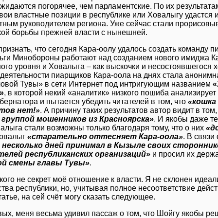
ожидаются погорячее, чем парламентские. По их результатам
вои властные позиции в республике или Ховалыгу удастся 
тным руководителем региона. Уже сейчас стали прорисовы
кой борьбы прежней власти с нынешней.
ризнать, что сегодня Кара-оолу удалось создать команду п
ньги Минобороны работают над созданием нового имиджа К
го уровня и Ховалыга – как выскочки и несостоявшегося 
деятельности пиарщиков Кара-оола на днях стала анонимн
ловой Тувы» в сети Интернет под интригующим названием
«
»
, в которой некий «аналитик» низкого пошиба анализирует
убернатора и пытается убедить читателей в том, что
«кошка
тов нет!»
. А причину таких результатов автор видит в том,
 группой мошенников из Красноярска»
. И якобы даже т
алыга стали возможны только благодаря тому, что о них
«д
Ховалыг
«старательно оттесняет Кара-оола»
. В связи
 несколько дней принимал в Кызыле своих сторонник
телей республиканских организаций»
и просил их держа
ой смены главы Тувы»
.
кого не секрет моё отношение к власти. Я не склонен идеа
тва республики, но, учитывая полное несоответствие дейс
татье, на сей счёт могу сказать следующее.
ых, меня весьма удивил пассаж о том, что Шойгу якобы ре