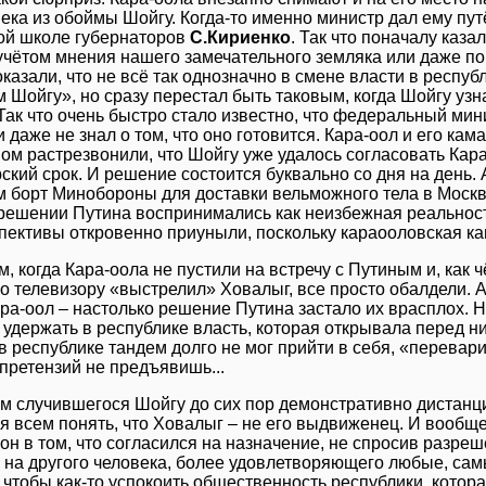
ека из обоймы Шойгу. Когда-то именно министр дал ему пут
ой школе губернаторов
С.Кириенко
. Так что поначалу каз
учётом мнения нашего замечательного земляка или даже по
казали, что не всё так однозначно в смене власти в республ
 Шойгу», но сразу перестал быть таковым, когда Шойгу узн
Так что очень быстро стало известно, что федеральный мин
 даже не знал о том, что оно готовится. Кара-оол и его ка
ом растрезвонили, что Шойгу уже удалось согласовать Кара
ский срок. И решение состоится буквально со дня на день. 
 борт Минобороны для доставки вельможного тела в Москву
решении Путина воспринимались как неизбежная реальност
пективы откровенно приуныли, поскольку караооловская ка
, когда Кара-оола не пустили на встречу с Путиным и, как ч
о телевизору «выстрелил» Ховалыг, все просто обалдели. А
ра-оол – настолько решение Путина застало их врасплох. 
 удержать в республике власть, которая открывала перед н
 республике тандем долго не мог прийти в себя, «перевар
претензий не предъявишь...
ом случившегося Шойгу до сих пор демонстративно дистанц
я всем понять, что Ховалыг – не его выдвиженец. И вообщ
он в том, что согласился на назначение, не спросив разреш
а на другого человека, более удовлетворяющего любые, са
, чтобы как-то успокоить общественность республики, кото