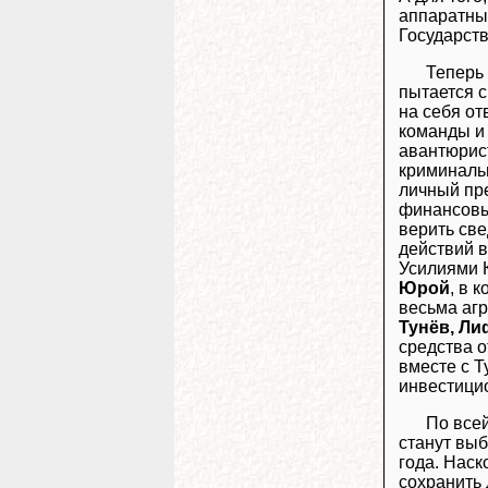
аппаратных
Государств
Теперь 
пытается с
на себя от
команды и
авантюрис
криминал
личный пр
финансовы
верить св
действий в
Усилиями 
Юрой
, в 
весьма агр
Тунёв, Л
средства 
вместе с 
инвестици
По все
станут выб
года. Наск
сохранить 