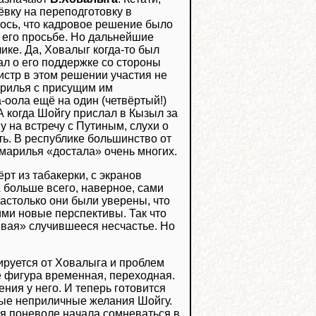
ёвку на переподготовку в
алось, что кадровое решение было
 его просьбе. Но дальнейшие
ике. Да, Ховалыг когда-то был
ал о его поддержке со стороны
истр в этом решении участия не
марилья с присущим им
-оола ещё на один (четвёртый!)
А когда Шойгу прислал в Кызыл за
 на встречу с Путиным, слухи о
ь. В республике большинство от
марилья «достала» очень многих.
ёрт из табакерки, с экранов
 больше всего, наверное, сами
Настолько они были уверены, что
ими новые перспективы. Так что
ивая» случившееся несчастье. Но
ируется от Ховалыга и проблем
е фигура временная, переходная.
ения у него. И теперь готовится
мые неприличные желания Шойгу.
рая поневоле начала сомневаться в