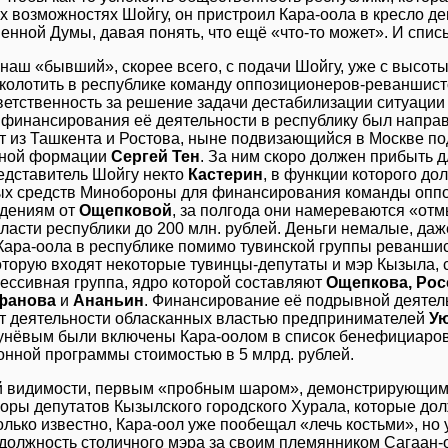
 возможностях Шойгу, он пристроил Кара-оола в кресло де
енной Думы, давая понять, что ещё «что-то может». И списы
наш «бывший», скорее всего, с подачи Шойгу, уже с высот
колотить в республике команду оппозиционеров-реваншист
ветственность за решение задачи дестабилизации ситуации
 финансирования её деятельности в республику был напра
т из Ташкента и Ростова, ныне подвизающийся в Москве по
ьной формации
Сергей Тен
. За ним скоро должен прибыть 
едставитель Шойгу некто
Кастерин
, в функции которого д
х средств Минобороны для финансирования команды оппо
едениям от
Ощепковой
, за полгода они намереваются «отм
ласти республики до 200 млн. рублей. Деньги немалые, даж
Кара-оола в республике помимо тувинской группы реваншис
которую входят некоторые тувинцы-депутаты и мэр Кызыла,
ессивная группа, ядро которой составляют
Ощепкова, Рос
ифанова
и
Ананьин
. Финансирование её подрывной деятель
от деятельности обласканных властью предпринимателей
У
Тунёвым были включены Кара-оолом в список бенефициаро
онной программы стоимостью в 5 млрд. рублей.
й видимости, первым «пробным шаром», демонстрирующим
оры депутатов Кызылского городского Хурала, которые до
олько известно, Кара-оол уже пообещал «лечь костьми», но
должность столичного мэра за своим племянником Сагаан-о