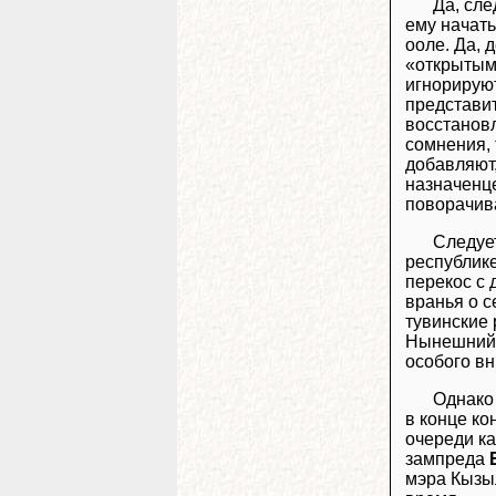
Да, сле
ему начать
ооле. Да, 
«открытым 
игнорируют
представит
восстанов
сомнения, 
добавляют,
назначенце
поворачив
Следуе
республике
перекос с
вранья о 
тувинские 
Нынешний г
особого вн
Однако 
в конце ко
очереди к
зампреда
мэра Кыз