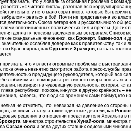
дует признать, что у Ховалыга огромная проблема с команд
 работать «с чистого листа», разогнав всю коррумпированн
действительно, у него мало соратников, которые бы верили 
забралом» рваться в бой. Почти не представлена во власт
ся деятельность Союза ветеранов и русскоязычного общест
елями оппозиционных политических сил и прессы. До сих п
ления доплат к пенсиям заслуженным ветеранам. Список мо
такие скандальные чиновники, как
Брокерт, Кажин-оол
и д
 значительно ослабляя доверие как к правительству, так и л
в из Красноярска, как
Суртаев
и
Храмцов
, назвать толко
ается.
т признать, что у власти огромные проблемы с выстраиван
, пока очень невнятно смотрится работа пресс-службы пра
 деятельностью предыдущего руководителя, который все си
себе любимом и с помощью агрессивного пиара попытался в
реалии, невзирая на чудовищную реальность, которая, кстати
лава республики, похоже, кинулся в другую крайность – н
имания, надеясь, что люди со временем сами поймут, кто на
нельзя не отметить, что, невзирая на давление со стороны
нцов, лишились статуса такие одиозные деятели, как
Россо
адровые решения в отношении представителя Ховалыга в 
Брокерта
, министра строительства
Хунай-оола
, министра 
ыла
Сагаан-оола
и ряда других ставших одиозными чиновник