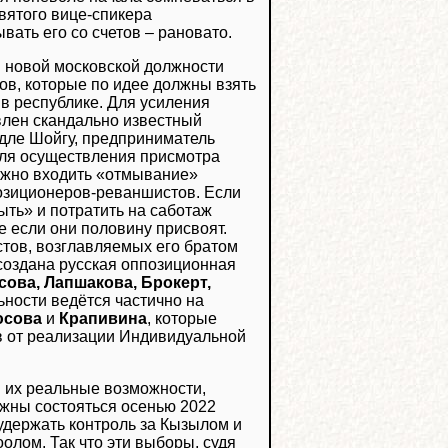
вятого вице-спикера
вать его со счетов – рановато.
ы новой московской должности
ов, которые по идее должны взять
 в республике. Для усиления
влен скандально известный
дле Шойгу, предприниматель
для осуществления присмотра
олжно входить «отмывание»
зиционеров-реваншистов. Если
ыть» и потратить на саботаж
е если они половину присвоят.
тов, возглавляемых его братом
 создана русская оппозиционная
сова, Лапшакова, Брокерт,
ности ведётся частично на
юсова
и
Крапивина
, которые
в от реализации Индивидуальной
 их реальные возможности,
лжны состояться осенью 2022
 удержать контроль за Кызылом и
олом. Так что эти выборы, судя