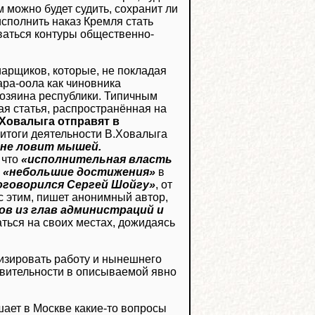
 можно будет судить, сохранит ли
исполнить наказ Кремля стать
ваться контуры общественно-
иарщиков, которые, не покладая
ара-оола как чиновника
хозяина республики. Типичным
ая статья, распространённая на
Ховалыга отправят в
 итоги деятельности В.Ховалыга
 не ловит мышей.
 что
«исполнительная власть
е
«небольшие достижения»
в
оговорился Сергей Шойгу»
, от
 с этим, пишет анонимный автор,
ов из глав администраций и
ться на своих местах, дожидаясь
лизировать работу и нынешнего
твительности в описываемой явно
шает в Москве какие-то вопросы