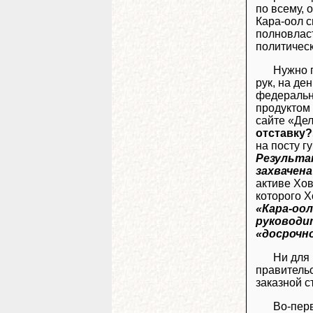
по всему, 
Кара-оол с
полновлас
политичес
Нужно п
рук, на де
федерально
продуктом 
сайте «Де
отставку?
на посту г
Результа
захвачена
активе Хов
которого 
«Кара-оол
руководи
«досрочн
Ни для 
правительс
заказной с
Во-перв