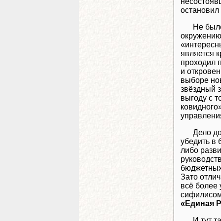
несостояв
остановил
Не было
окружению,
«интересн
является к
проходил 
и откровен
выборе но
звёздный з
выгоду с т
ковидного»
управления
Дело д
убедить в 
либо разви
руководст
бюджетных
Зато отли
всё более
сифилисом
«Единая 
И тут т