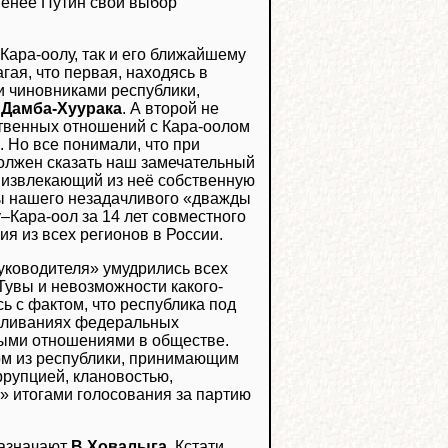
менее Путин свой выбор
 Кара-оолу, так и его ближайшему
ая, что первая, находясь в
 чиновниками республики,
а
Дамба-Хуурака
. А второй не
ственных отношений с Кара-оолом
 Но все понимали, что при
олжен сказать наш замечательный
и извлекающий из неё собственную
авы нашего незадачливого «дважды
–Кара-оол за 14 лет совместного
я из всех регионов в России.
уководителя» умудрились всех
Тувы и невозможности какого-
ь с фактом, что республика под
вливаниях федеральных
ными отношениями в обществе.
ом из республики, принимающим
рупцией, клановостью,
» итогами голосования за партию
назначают
В.Ховалыга
. Кстати,