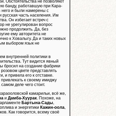
ой. Обстоятельства не позволяют
ую банду, работавшую при Кара-
в него и были намерены с
и русская часть населения. Им
ва. Он избегает встреч с
ор не урегулирован вопрос
жно продолжить. Да, без
ругие ему авторитета не
ично к Ховалыгу. Да и таких новых
вым выбором язык не
ием внутренней политики в
вительства. Тут видится явный
лы бросил на создание фабрики
 розовом цвете представлять
, и привела его к отставке.
е привлекать к своему имиджу
 самом деле чего стоит.
 караооловской камарильи, всё же,
ва
и
Дамба-Хуурак
. Похоже, на
парламенте
Бартына-Сады
,
топлива и энергетики
Кажин-оола
,
ов. Как говорится, всему своё