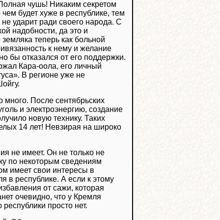
 Полная чушь! Никаким секретом
о чем будет хуже в республике, тем
ц не ударит ради своего народа. С
ой надобности, да это и
 земляка теперь как больной
ривязанность к нему и желание
но бы отказался от его поддержки.
ржал Кара-оола, его личный
уса». В регионе уже не
Шойгу.
о много. После сентябрьских
уголь и электроэнергию, создание
лучило новую технику. Таких
елых 14 лет! Невзирая на широко
я не имеет. Он не только не
ьку по некоторым сведениям
ом имеет свои интересы в
ля в республике. А если к этому
избавления от сажи, которая
анет очевидно, что у Кремля
республики просто нет.