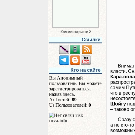
Комментариев: 2
Ссылки
Внимат
Кто на сайте
власти. Сн
Кара-оола
Вы Анонимный
распростр
пользователь. Вы можете
самим Пути
зарегистрироваться,
что в респ
нажав
здесь
.
несостояте
Гостей:
89
Шойгу
под
Пользователей:
0
– таково о
risk-
Сразу с
tuva.info
а не кто-т
возможных