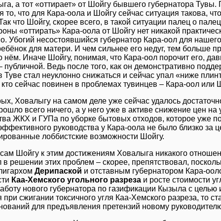
га, а тот «оттирает» от Шойгу бывшего губернатора Тувы.
я то, что для Кара-оола и Шойгу сейчас ситуация такова, чт
Так что Шойгу, скорее всего, в такой ситуации палец о пале
роны «оттирать» Кара-оола от Шойгу нет никакой практическ
. Убогий несостоявшийся губернатор Кара-оол для нашего
бёнок для матери. И чем сильнее его недуг, тем больше п
о нём. Иначе Шойгу, понимая, что Кара-оол порочит его, дав
 публичной. Ведь после того, как он демонстративно подде
в Туве стал неуклонно снижаться и сейчас упал «ниже плинт
 кто сейчас повинен в проблемах тувинцев – Кара-оол или 
ых, Ховалыгу на самом деле уже сейчас удалось достаточн
ошло всего ничего, а у него уже в активе снижение цен на 
ва ЖКХ и ГУПа по уборке бытовых отходов, которое уже по
ффективного руководства у Кара-оола не было близко за ц
ированные лоббистские возможности Шойгу.
 сам Шойгу к этим достижениям Ховалыга никакого отношени
 в решении этих проблем – скорее, препятствовал, поскол
олигархом
Дерипаской
и отставным губернатором Кара-оол
сти
Каа-Хемского угольного разреза
и росте стоимости уг
аботу нового губернатора по газификации Кызыла с целью 
 при сжигании токсичного угля Каа-Хемского разреза, то ст
нований для предъявления претензий новому руководителю 