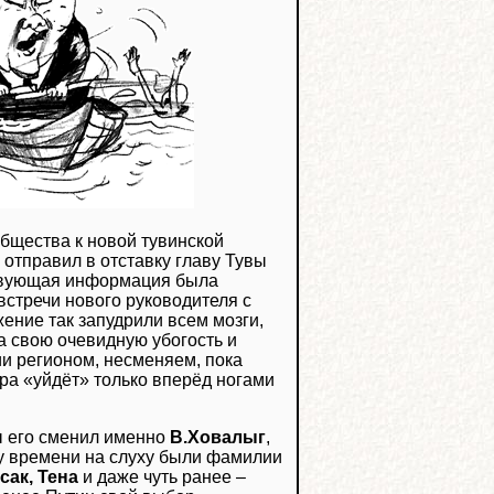
бщества к новой тувинской
отправил в отставку главу Тувы
тствующая информация была
тречи нового руководителя с
ение так запудрили всем мозги,
на свою очевидную убогость и
и регионом, несменяем, пока
ора «уйдёт» только вперёд ногами
ы его сменил именно
В.Ховалыг
,
ому времени на слуху были фамилии
сак, Тена
и даже чуть ранее –