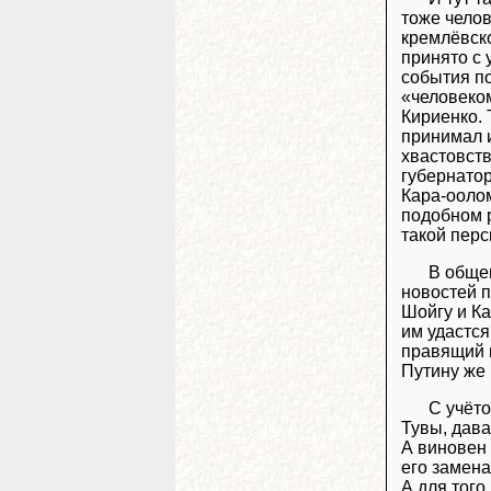
тоже челов
кремлёвск
принято с 
события по
«человеком
Кириенко. 
принимал и
хвастовств
губернатор
Кара-оолом
подобном 
такой перс
В общем
новостей п
Шойгу и Ка
им удастся
правящий в
Путину же 
С учёт
Тувы, дава
А виновен 
его замен
А для того