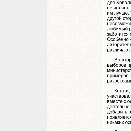
для Ховалы
не являетс
им лучше. 
другой сто
невозможно
любимый ре
заботится 
Особенно –
авторитет 
различают,
Во-втор
выборов пр
министерст
примеров э
разреклам
Кстати,
участвовал
вместе с 
деятельно
добавить р
появляется
никаких ос