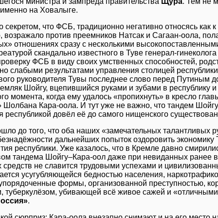
шегося министра и зампреда правительства
Щура
. Тем не 
 именно на Ховалыге.
 секретом, что ФСБ, традиционно негативно относясь как к
 возражало против преемников Натсак и Сагаан-оола, полаг
ых» отношениях сразу с несколькими высокопоставленными
реатурой скандально известного в Туве генерал-гинеколог
проверку ФСБ в виду своих умственных способностей, род
но слабыми результатами управления столицей республики.
вого руководителя Тувы последнее слово перед Путиным д
емляк Шойгу, вцепившийся руками и зубами в республику 
ого момента, когда ему удалось «пропихнуть» в кресло гл
 Шолбана Кара-оола. И тут уже не важно, что тандем Шойгу
 республикой довёл её до самого нищенского существовани
ошло до того, что оба наших «замечательных талантливых р
безнадёжности дальнейших попыток оздоровить экономику 
тия республики. Уже казалось, что в Кремле давно смирилис
вом тандема Шойгу–Кара-оол даже при невиданных ранее 
 средств не славится трудовыми успехами и цивилизован
чается усугубляющейся бедностью населения, наркотрафик
 упорядоченные формы, организованной преступностью, кор
, туберкулёзом, убивающей всё живое сажей и «отличными
Россия»
.
акой сюрприз: Кара-оола внезапно снимают и на его место 