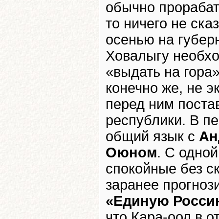
обычно прорабат
то ничего не ска
осенью на губер
Ховалыгу необхо
«выдать на гора»
конечно же, не 
перед ним поста
республики. В п
общий язык с
Ан
Оюном
. С одно
спокойные без с
заранее прогноз
«Единую Росси
что Кара-оол в 