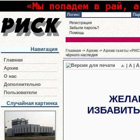
«Мы попадем в рай, а
Логин:
Пар
Регистрация
Забыли пароль?
Помощь
Навигация
Главная
->
Архив
->
Архив газеты «РИСК
чёрного наследия
Главная
A
|
A
|
A-
Архив
О нас
Дополнительно
Пользователи
ЖЕЛА
Случайная картинка
ИЗБАВИТЬ