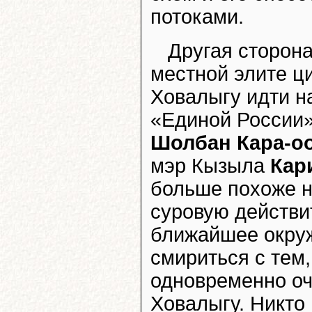
потоками.
Другая сторона
местной элите ц
Ховалыгу идти н
«Единой России»
Шолбан Кара-о
мэр Кызыла
Кар
больше похоже н
суровую действит
ближайшее окруж
смириться с тем,
одновременно оч
Ховалыгу. Никто