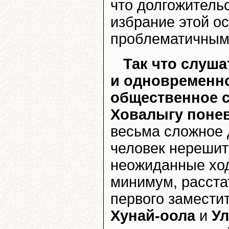
что долгожитель
избрание этой о
проблематичным
Так что слуша
и одновременно
общественное с
Ховалыгу понев
весьма сложное д
человек нерешит
неожиданные ход
минимум, расста
первого замести
Хунай-оола
и
Ул