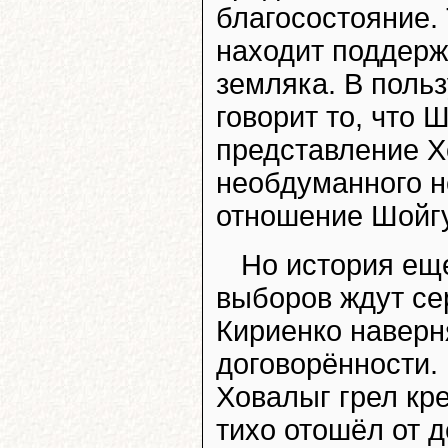
благосостояние. 
находит поддерж
земляка. В польз
говорит то, что 
представление Х
необдуманного н
отношение Шойгу
Но история еще
выборов ждут се
Кириенко навер
договорённости. 
Ховалыг грел кре
тихо отошёл от д