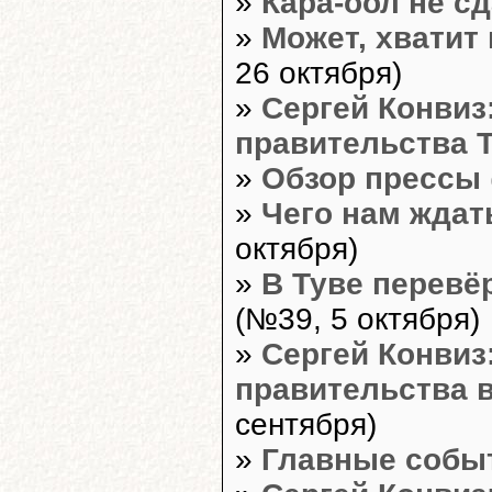
»
Кара-оол не с
»
Может, хватит
26 октября)
»
Сергей Конвиз
правительства 
»
Обзор прессы
»
Чего нам ждат
октября)
»
В Туве перевё
(№39, 5 октября)
»
Сергей Конвиз
правительства в
сентября)
»
Главные собы