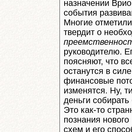
назначении Врио
события развива
Многие отметили,
твердит о необх
преемственнос
руководителю. Ег
поясняют, что в
останутся в силе 
финансовые пот
изменятся. Ну, т
деньги собирать
Это как-то стра
познания нового
схем и его спос