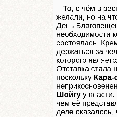
То, о чём в ре
желали, но на чт
День Благовещен
необходимости к
состоялась. Кре
держаться за че
которого являетс
Отставка стала 
поскольку
Кара-
неприкосновенен
Шойгу
у власти.
чем её представ
деле оказалось, 