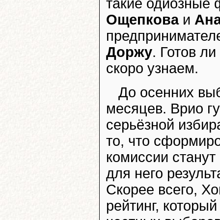
такие одиозные 
Ощепкова
и
Ан
предпринимател
Доржу
. Готов л
скоро узнаем.
До осенних выб
месяцев. Врио г
серьёзной избир
то, что сформир
комиссии станут
для него резуль
Скорее всего, Х
рейтинг, который