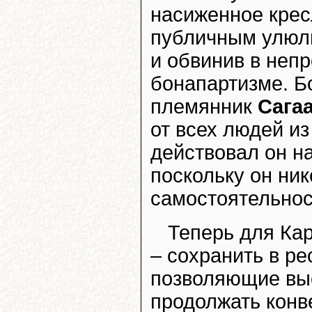
насиженное кресл
публичным улюлю
и обвинив в неп
бонапартизме. Б
племянник
Сага
от всех людей и
действовал он н
поскольку он ник
самостоятельнос
Теперь для Кар
– сохранить в ре
позволяющие выс
продолжать конв