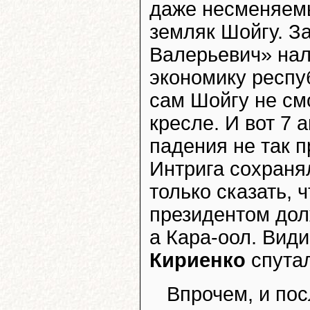
даже несменяемы
земляк Шойгу. З
Валерьевич» нал
экономику респуб
сам Шойгу не см
кресле. И вот 7 
падения не так п
Интрига сохраня
только сказать, 
президентом дол
а Кара-оол. Вид
Кириенко
спутал
Впрочем, и пос