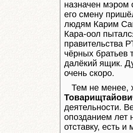
назначен мэром с
его смену пришё
людям Карим Саг
Кара-оол пыталс
правительства РТ
чёрных братьев т
далёкий ящик. Д
очень скоро.
Тем не менее,
Товарищтайови
деятельности. Ве
опозданием лет н
отставку, есть и