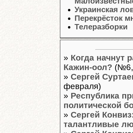
Малоизвестные
Украинская ло
Перекрёсток м
Телеразборки
»
Когда начнут 
Кажин-оол?
(№6,
»
Сергей Суртае
февраля)
»
Республика пр
политической б
»
Сергей Конвиз
талантливые л