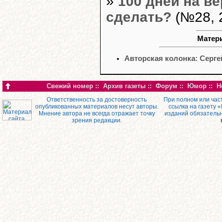
»
100 дней на в
сделать?
(№28, 
Матери
Авторская колонка: Серг
Свежий номер
::
Архив газеты
::
Форум
::
Юмор
::
Н
Ответственность за достоверность
При полном или час
опубликованных материалов несут авторы.
ссылка на газету 
Мнение автора не всегда отражает точку
изданий обязатель
зрения редакции.