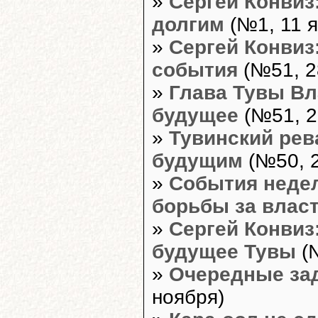
»
Сергей Конвиз
долгим
(№1, 11 я
»
Сергей Конвиз
события
(№51, 2
»
Глава Тувы Вл
будущее
(№51, 2
»
Тувинский ре
будущим
(№50, 2
»
События недел
борьбы за власт
»
Сергей Конвиз
будущее Тувы
(№
»
Очередные зад
ноября)