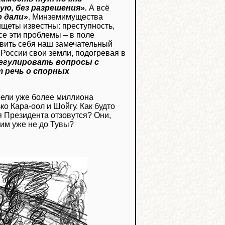
ую, без разрешения».
А всё
ю дали»
. Минземимущества
щеты известны: преступность,
се эти проблемы – в поле
явить себя наш замечательный
 России свои земли, подогревая в
регулировать вопросы с
т речь о спорных
ели уже более миллиона
о Кара-оол и Шойгу. Как будто
я Президента отзовутся? Они,
 им уже не до Тувы?