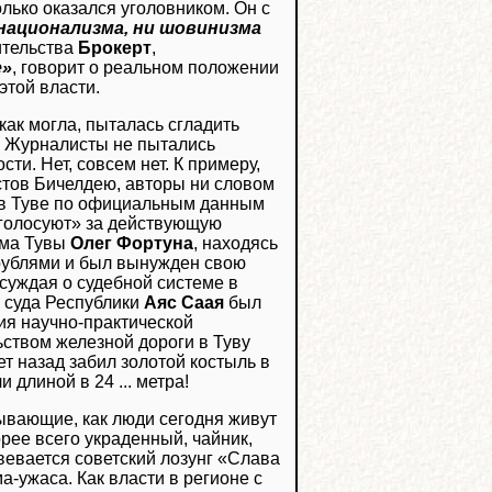
олько оказался уголовником. Он с
 национализма, ни шовинизма
ительства
Брокерт
,
е»
, говорит о реальном положении
этой власти.
как могла, пыталась сгладить
. Журналисты не пытались
и. Нет, совсем нет. К примеру,
стов Бичелдею, авторы ни словом
то в Туве по официальным данным
«голосуют» за действующую
ома Тувы
Олег Фортуна
, находясь
 рублями и был вынужден свою
суждая о судебной системе в
о суда Республики
Аяс Саая
был
ия научно-практической
ьством железной дороги в Туву
ет назад забил золотой костыль в
 длиной в 24 ... метра!
ывающие, как люди сегодня живут
орее всего украденный, чайник,
вевается советский лозунг «Слава
-ужаса. Как власти в регионе с