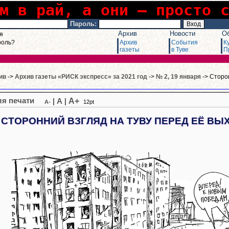
м в рай, а они – просто 
Пароль:
Архив
Новости
О
я
роль?
Архив
События
К
газеты
в Туве
П
ив
->
Архив газеты «РИСК экспресс» за 2021 год
->
№ 2, 19 января
-> Сторо
A+
|
A
|
A-
12pt
СТОРОННИЙ ВЗГЛЯД НА ТУВУ ПЕРЕД ЕЁ ВЫ