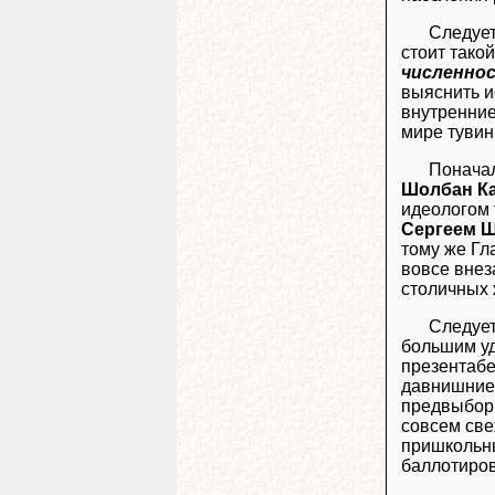
Следует
стоит тако
численнос
выяснить и
внутренние
мире туви
Поначал
Шолбан К
идеологом 
Сергеем 
тому же Гл
вовсе внез
столичных 
Следует
большим уд
презентабе
давнишние 
предвыборн
совсем све
пришкольны
баллотиров