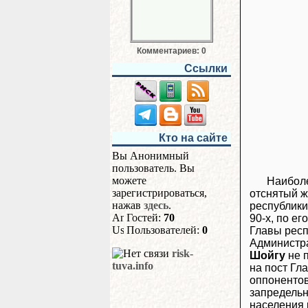
Комментариев: 0
Ссылки
Кто на сайте
Вы Анонимный
пользователь. Вы
можете
Наиболе
зарегистрироваться,
отснятый 
нажав
здесь
.
республик
Гостей:
70
90-х, по е
Пользователей:
0
Главы респ
Администра
risk-
Шойгу
не 
tuva.info
на пост Гл
оппонентов
запредельн
населения 