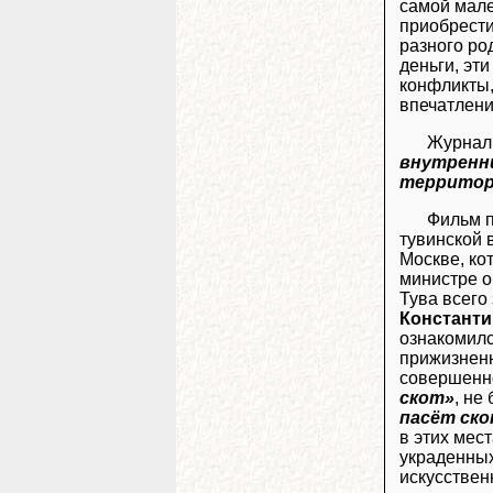
самой мале
приобрести
разного ро
деньги, эт
конфликты,
впечатлени
Журнал
внутренн
территор
Фильм п
тувинской 
Москве, ко
министре о
Тува всего
Константи
ознакомилс
прижизненн
совершенно
скот»
, не
пасёт ск
в этих мес
украденных
искусствен