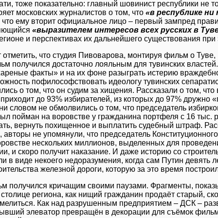
тати, тоже показательно: главный шовинист республики не т
ряет московских журналистов о том, что
«в республике ни
о, что ему вторит официальное лицо – первый зампред прав
яющийся
«выразителем интересов всех русских в Тув
регионе и перспективах их дальнейшего существования при 
 отметить, что студия Пивоварова, монтируя фильм о Туве, 
льм получился достаточно лояльным для тувинских властей
ареные факты» и на их фоне разыграть истерию враждебност
ожность пофилософствовать идеологу тувинских сепарати
лись о том, что он судим за хищения. Рассказали о том, ч
приходит до 93% избирателей, из которых до 97% дружно 
 ни словом не обмолвились о том, что председатель избирк
был пойман на воровстве у гражданина портфеля с 16 тыс.
ать, вернуть похищенное и выплатить судебный штраф. Рас
, авторы не упомянули, что председатель Конституционног
оровстве нескольких миллионов, выделенных для проведен
и, и скоро получит наказание. И даже историю со строител
ли в виде некоего недоразумения, когда сам Путин девять л
оительства железной дороги, которую за это время построили
м получился кричащим своими паузами. Фрагменты, показ
в столице региона, как нищий гражданин продаёт старый, ск
мелиться. Как над разрушенным предприятием – ДСК – раз
 бывший элеватор превращён в декорации для съёмок фильма