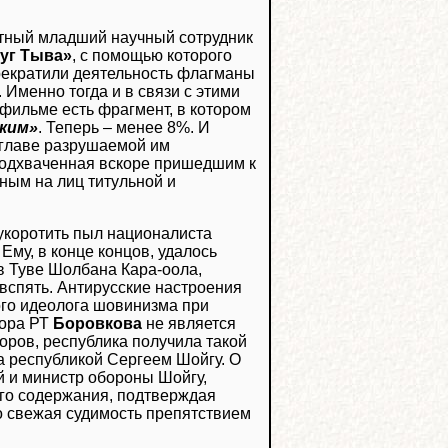
естный младший научный сотрудник
уг Тыва»
, с помощью которого
прекратили деятельность флагманы
Именно тогда и в связи с этими
 фильме есть фрагмент, в котором
ским»
. Теперь – менее 8%. И
 главе разрушаемой им
 подхваченная вскоре пришедшим к
нным на лиц титульной и
 укоротить пыл националиста
му, в конце концов, удалось
 в Туве Шолбана Кара-оола,
вспять. Антирусские настроения
ого идеолога шовинизма при
рора РТ
Боровкова
не является
оров, республика получила такой
а республикой Сергеем Шойгу. О
й и министр обороны Шойгу,
кого содержания, подтверждая
го свежая судимость препятствием