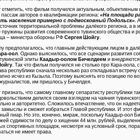
 отметить, что фильм получился актуальным, объективным
й пассаж авторов о квалификации региона:
«На площади р
ть населения примерно с подмосковный Подольск»
. 
сточник территориальной проблемы далёкого региона, а в и
 пружины развития современного тувинского общества и ро
нца – министра обороны РФ
Сергея Шойгу
.
у предполагалось, что главным действующим лицом в далё
ара-оол
. Однако выяснилось, что все сценарии развития 
тувинской элиты
Каадыр-оолом Бичелдеем
и внедряются
Шойгу
. Так что фильм получился не столько про Кара-оола, 
ава республики сначала несколько раз откладывал встречу с
апно исчез из Кызыла. Поэтому выяснять его позицию по 
журналистов, им пришлось у Бичелдея.
 признать, что самому главному сепаратисту республики так
овольствием делился своим взглядом на чаяния тувинского
льно и авторитетно. Сложилось впечатление, что он надеетс
замыслы и сможет избраться Главой республики. И этот фи
ый пиар. Но это, конечно, мираж, поскольку Каадыр-оол Би
жей судимости по делу о хищении 44 млн. рублей, выделен
х спортивных площадок, несмотря на условный срок, пора
аться не имеет права.