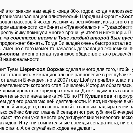
й этот знаком нам ещё с конца 80-х годов, когда малоизв
организовывал националистический Народный Фронт
«Хост
зован массовый исход русских из республики, из-за этого 
промышленности комбинаты «Тувакобальт» и «Туваасбест». 
республику покинули многие врачи, учителя и инженеры. В
я:
«в советское время в Туве каждый второй был рус
продолжает бежать. Тогда Бичелдей очень быстро встал во
. Именно с того момента началась деградация экономики,
а-оолом
, именно тогда тувинское общество стало разделё
й национальности.
ент Тувы
Шериг-оол Ооржак
сделал много для того, чтобы
 восстановить межнациональное равновесие в республике. Е
 от власти Бичелдея, но в 2007 году Шойгу привёл к власти
деятельности которого стал Бичелдей. История обратилась 
и доминировать в коридорах власти. Даже судимость главн
деятельности начальника УФСБ по РТ
Кувшинова
и проку
ем для его разлагающей деятельности. И вот, накануне выб
льный инцидент, согласованный с главным надзирателем з
лько сейчас близки главный сепаратист республики Бичелде
т факт, что они уже вместе редактируют книги идеологичес
зглядов. И тут ни сомнительные взгляды сепаратиста, ни е
е стали. А он случайных ходов не делает...