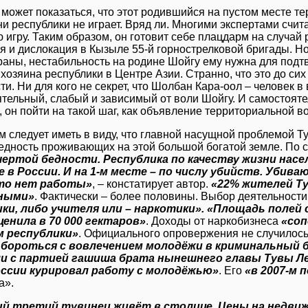
 может показаться, что этот родившийся на пустом месте т
ни республики не играет. Вряд ли. Многими экспертами счита
ю игру. Таким образом, он готовит себе плацдарм на случай
я и дислокация в Кызыле 55-й горнострелковой бригады. Но
раны, нестабильность на родине Шойгу ему нужна для подт
 хозяина республики в Центре Азии. Странно, что это до сих
ти. Ни для кого не секрет, что Шолбан Кара-оол – человек 
тельный, слабый и зависимый от воли Шойгу. И самостояте
 он пойти на такой шаг, как объявление территориальной во
м следует иметь в виду, что главной насущной проблемой Т
бедность проживающих на этой большой богатой земле. По 
чертой бедности. Республика по качеству жизни нас
е в России. И на 1-м месте – по числу убийств. Уби
то нет работы»
, – констатирует автор.
«22% жителей Т
ными»
. Фактически – более половины. Выбор деятельности
и, либо учителя или – наркотики». «Площадь полей с
ценила в 70 000 гектаров»
. Доходы от наркобизнеса
«со
 республики»
. Официального опровержения не случилос
бороться с вовлечением молодёжи в криминальный 
и с партией гашиша брата нынешнего главы Тувы Ле
ссии курировал работу с молодёжью»
. Его
«в 2007‑м 
а».
й третий тувинец живёт в столице. Цены на недв