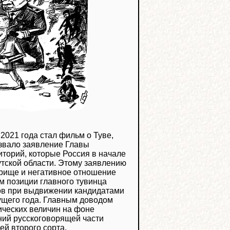
021 года стал фильм о Туве,
озвало заявление Главы
иторий, которые Россия в начале
кутской области. Этому заявлению
прище и негативное отношение
м позиции главного тувинца
ков при выдвижении кандидатами
ущего года. Главным доводом
ических величин на фоне
ний русскоговорящей части
ей второго сорта.