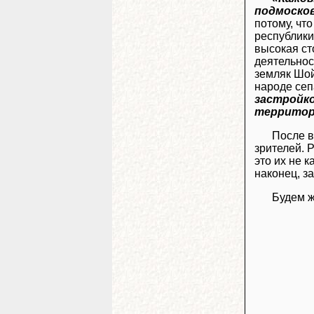
подмосков
потому, чт
республики
высокая ст
деятельнос
земляк Шой
народе сеп
застройко
территор
После в
зрителей. 
это их не 
наконец, з
Будем ж