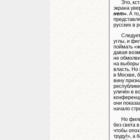
Это, кс
экрана уве
нет»
. А т
представл
русских в 
Следует
углы, и фи
поймать «ж
давая возм
не обмолви
на выборы 
власть. Но
в Москве, 
вину призн
республике
уличён в в
конференци
они показа
начало стр
Но филь
без света 
чтобы опох
труду!», а