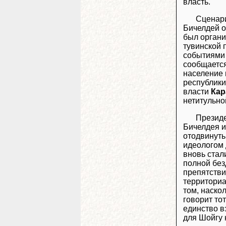
власть.
Сценари
Бичелдей 
был органи
тувинской 
событиями 
сообщаетс
население 
республики
власти
Кар
нетитульно
Презид
Бичелдея и
отодвинуть
идеологом 
вновь стал
полной без
препятстви
территориа
том, наско
говорит то
единство в
для Шойгу н