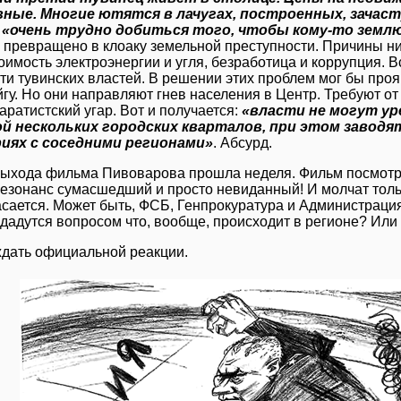
ные. Многие ютятся в лачугах, построенных, зачаст
о
«очень трудно добиться того, чтобы кому-то земл
 превращено в клоаку земельной преступности. Причины ни
оимость электроэнергии и угля, безработица и коррупция. В
ти тувинских властей. В решении этих проблем мог бы про
гу. Но они направляют гнев населения в Центр. Требуют от
аратистский угар. Вот и получается:
«власти не могут у
й нескольких городских кварталов, при этом заводя
иях с соседними регионами»
. Абсурд.
ыхода фильма Пивоварова прошла неделя. Фильм посмотр
Резонанс сумасшедший и просто невиданный! И молчат тольк
касается. Может быть, ФСБ, Генпрокуратура и Администраци
ададутся вопросом что, вообще, происходит в регионе? Или
дать официальной реакции.