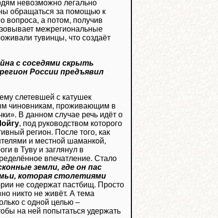
людям невозможно легально
ены обращаться за помощью к
 вопроса, а потом, получив
низовывает межрегиональные
роживали тувинцы, что создаёт
йна с соседями скрыть
регион России предъявил
лему слетевшей с катушек
ным чиновникам, проживающим в
ки». В данном случае речь идёт о
Шойгу
, под руководством которого
ивный регион. После того, как
ителями и местной шаманкой,
ги в Туву и заглянул в
ределённое впечатление. Стало
конные земли, где он пас
мьи, которая столетиями
тории не содержат пастбищ. Просто
но никто не живёт. А тема
олько с одной целью –
тобы на ней попытаться удержать