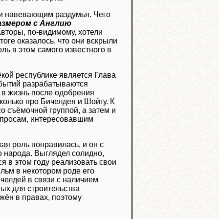
 и навевающим раздумья. Чего
азмером с Англию
Авторы, по-видимому, хотели
тоге оказалось, что они вскрыли
ль в этом самого известного в
кой республике является Глава
событий разрабатываются
 в жизнь после одобрения
сколько про Бичелдея и Шойгу. К
о съёмочной группой, а затем и
вопросам, интересовавшим
ая роль понравилась, и он с
 народа. Выглядел солидно,
я в этом году реализовать свои
льм в некотором роде его
челдей в связи с наличием
ных для строительства
жён в правах, поэтому