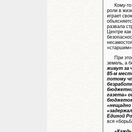
Кому-то
роли в жиз
играет сво
объясняетс
развала ст
Центре как
безопаснос
несамостоя
«старшим»,
При это
земель, а 
живут за 
85-м мест
потому ч
безработ
бюджетник
газета» о
бюджетом
«нещадно 
«задержал
Единой Ро
вся «борьб
«Кажды