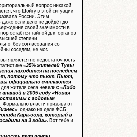
ерриториальный вопрос никакой
ется, что Шойгу в этой ситуации
 развала России. Этим
 даже если дело не дойдёт до
верждения своей значимости в
 пор остаётся тайной для органов
в высшей степени
льно, без согласования со
йны соседям, не мог.
увы является не недостаточность
статистике
«35% жителей Тувы
еления находится на последнем
вают, потому что пьют. Пьют,
увы официально считаются
 для жителя села невелик:
«Либо
 анашой в 2005 году «Новая
поставимы с годовым
ь. Формально власти призывают
бизнес»
, однако на деле ФСБ
онида Кара-оола, который в
посадили на 3 года»
. Вот тебе и
ижимость тут почти