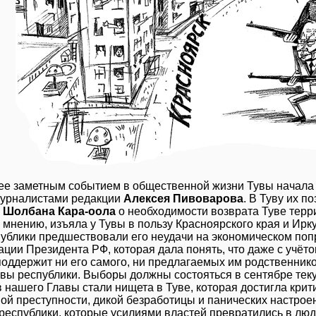
е заметным событием в общественной жизни Тувы начала 2
журналистами редакции
Алексея Пивоварова
. В Туву их п
и
Шолбана Кара-оола
о необходимости возврата Туве терр
го мнению, изъяла у Тувы в пользу Красноярского края и Ир
ублики предшествовали его неудачи на экономическом по
ции Президента РФ, которая дала понять, что даже с учёто
поддержит ни его самого, ни предлагаемых им родственни
авы республики. Выборы должны состояться в сентябре тек
 нашего Главы стали нищета в Туве, которая достигла крит
ой преступности, дикой безработицы и панических настрое
республики, которые усилиями властей превратились в люд