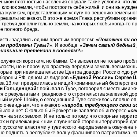
нькой плотностью населения создали такие условия, что 
 клочок земли, чтобы построить себе жильё, и они вынужд
да жуликам, представляющим услуги по решению земельного
и решалы исчезают. В это же время Глава республики орга
 требуя дополнительно земли, на которых якобы когда-то п
е полного бреда.
исты задались одним простым вопросом:
«Поможет ли во
ие проблемы Тувы?»
. И вообще:
«Зачем самый бедный 
иальные претензии к соседям?»
.
олучился коротким, но ёмким. Он высветил не только проб
власти, но и порочную практику передачи земель вельмож
торые при невмешательстве Центра доводят Россию «до руч
бороны РФ, одном из лидеров
«Единой России» Сергее 
 за 13 лет превратилась в нищий криминальный бесперспект
н Гольденцвайг
побывал в Туве, поговорил с местными ж
я с результатами грандиозного строительства железной доро
ый музей Шойгу, о сегодняшней Туве сложилось вполне оп
 очевидным, что никакого
«народа, требующего свои ис
 было и нет. Сколько бы Брокерт ни заявлял об интересе
«се
от»
на этих землях. И не только потому, что спорные терри
тах и прилежащих к ним с тувинской стороны территорий дав
 русскими властями у тувинского народа земель озвучена т
но поднять в республике волну фальшивого патриотизма, ч