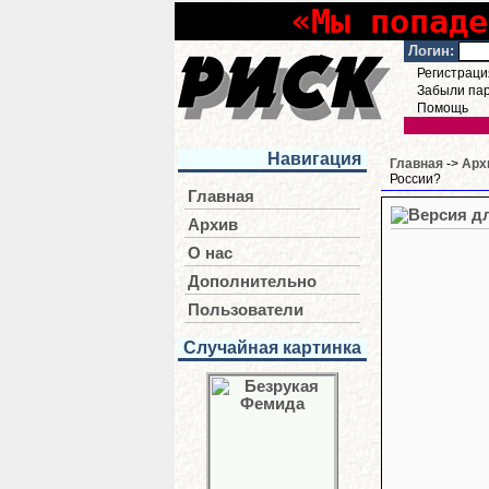
«Мы попаде
Логин:
Регистраци
Забыли па
Помощь
Навигация
Главная
->
Арх
России?
Главная
Архив
О нас
Дополнительно
Пользователи
Случайная картинка