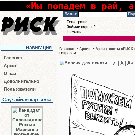
«Мы попадем в рай, а
Логин:
Пар
Регистрация
Забыли пароль?
Помощь
Навигация
Главная
->
Архив
->
Архив газеты «РИСК э
вопросом
Главная
A+
|
A
|
A-
Архив
О нас
Дополнительно
Пользователи
Случайная картинка