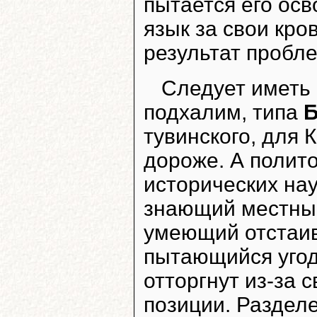
пытается его осв
язык за свои кро
результат пробл
Следует иметь 
подхалим, типа
Б
тувинского, для 
дороже. А полито
исторических на
знающий местный
умеющий отстаив
пытающийся угоди
отторгнут из-за
позиции. Разделе