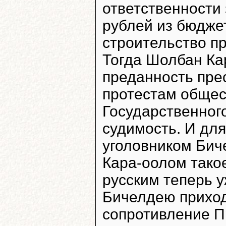
ответственности
рублей из бюдже
строительство п
Тогда Шолбан Ка
преданность пре
протестам общес
Государственног
судимость. И дл
уголовником Бич
Кара-оолом тако
русским теперь у
Бичелдею прихо
сопротивление П