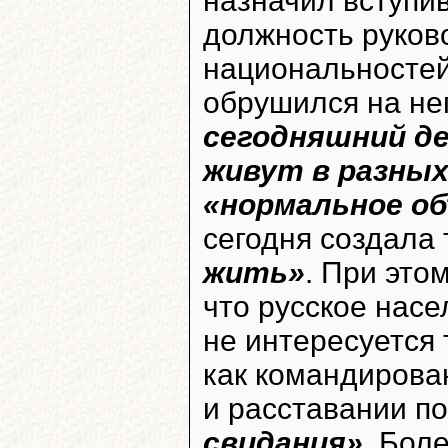
назначил вступи
должность руков
национальносте
обрушился на не
сегодняшний де
живут в разны
«нормальное о
сегодня создала 
жить»
. При это
что русское насе
не интересуется 
как командирова
и расставании п
свидания»
. Бол