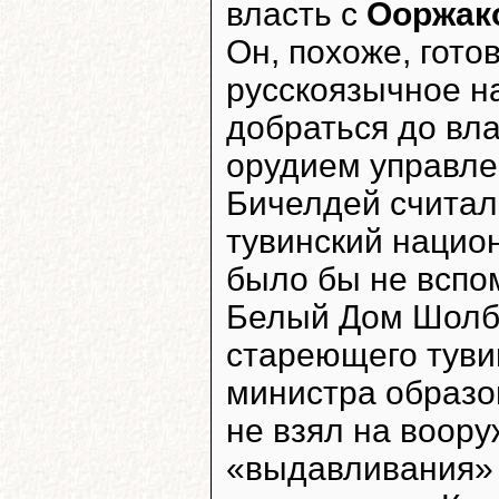
власть с
Ооржак
Он, похоже, гото
русскоязычное н
добраться до вл
орудием управле
Бичелдей считал
тувинский нацио
было бы не вспом
Белый Дом Шолба
стареющего туви
министра образо
не взял на воор
«выдавливания» 