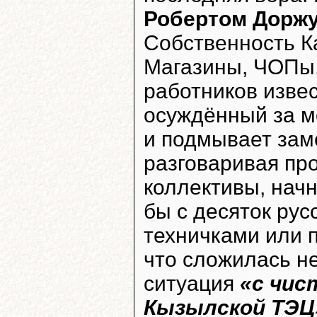
Робертом Дорж
Собственность К
Магазины, ЧОПы, 
работников изве
осуждённый за 
и подмывает зам
разговаривая пр
коллективы, начн
бы с десяток рус
техничками или 
что сложилась 
ситуация
«с чис
Кызылской ТЭЦ