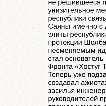
не решившееся п
унизительное ме
республики связ
Саяны именно с 
элиты республики
протекции Шолба
несменяемым ид
стал основатель
Фронта «Хостуг
Теперь уже подз
создавал ажиота
засилья инженеро
руководителей п