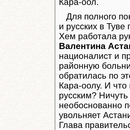
Кара-оол.
Для полного п
и русских в Туве
Хем работала р
Валентина Аста
националист и п
районную больни
обратилась по эт
Кара-оолу. И что
русским? Ничуть
необоснованно 
увольняет Астани
Глава правитель