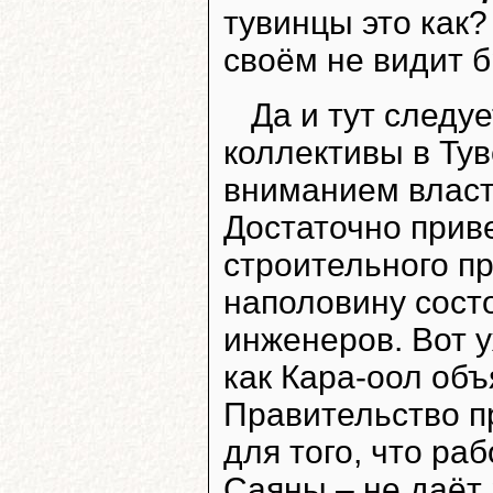
тувинцы это как?
своём не видит 
Да и тут следуе
коллективы в Ту
вниманием власти
Достаточно прив
строительного п
наполовину состо
инженеров. Вот 
как Кара-оол объ
Правительство п
для того, что ра
Саяны – не даёт