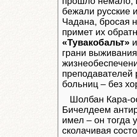
прошло немало, и
бежали русские и
Чадана, бросая 
примет их обрат
«Тувакобальт»
грани выживания
жизнеобеспечени
преподавателей р
больниц – без хо
Шолбан Кара-о
Бичелдеем антир
имел – он тогда 
сколачивая состо