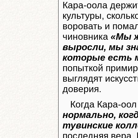
Кара-оола держит
культуры, скольк
воровать и помал
чиновника
«Мы ж
выросли, мы зн
которые есть 
попыткой примир
выглядят искус
доверия.
Когда Кара-оол
нормально, ког
тувинские кол
последняя вера. К