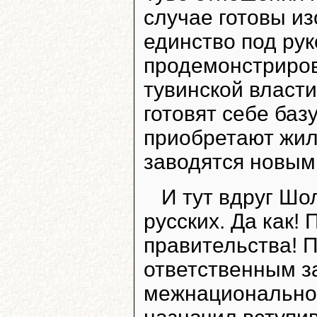
случае готовы из
единство под ру
продемонстриров
тувинской власт
готовят себе баз
приобретают жил
заводятся новым
И тут вдруг Шо
русских. Да как!
правительства! П
ответственным з
межнациональной