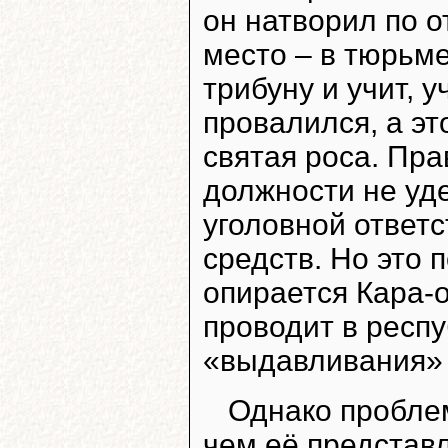
он натворил по 
место – в тюрьме
трибуну и учит, у
провалился, а эт
святая роса. Пр
должности не уде
уголовной ответ
средств. Но это 
опирается Кара-о
проводит в респу
«выдавливания» 
Однако проблем
чем её представл