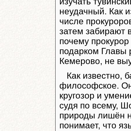
изучать тувински
неудачный. Как и
числе прокуроров
затем забирают в
почему прокурор
подарком Главы 
Кемерово, не выу
Как известно, 
философское. Он
кругозор и умени
судя по всему, Ш
природы лишён на
понимает, что яз