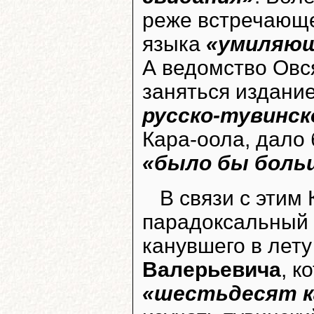
реже встречающе
языка
«умиляющ
А ведомство Овс
заняться издан
русско-тувинск
Кара-оола, дало 
«было бы боль
В связи с этим
парадоксальный 
канувшего в лет
Валерьевича
, к
«шестьдесят к