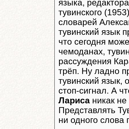
языка, редактора
тувинского (1953)
словарей Алекс
тувинский язык п
что сегодня може
чемоданах, тувин
рассуждения Кар
трёп. Ну ладно п
тувинский язык, 
стоп-сигнал. А ч
Лариса
никак не 
Представлять Тув
ни одного слова 