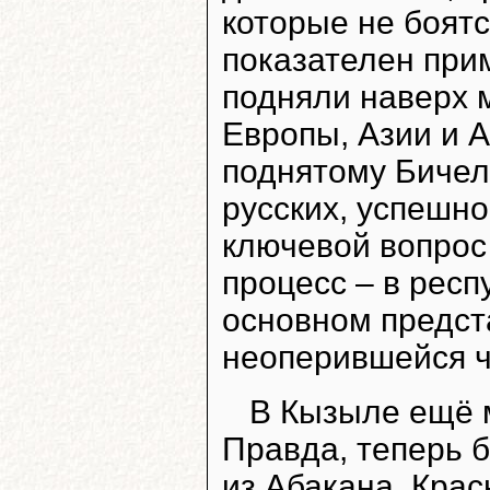
которые не боятс
показателен при
подняли наверх 
Европы, Азии и А
поднятому Бичел
русских, успешн
ключевой вопрос
процесс – в респ
основном предст
неоперившейся 
В Кызыле ещё м
Правда, теперь б
из Абакана, Крас