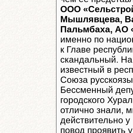
ООО «Сельстрой
Мышлявцева, Ва
Пальмбаха, АО
именно по нацио
к Главе республи
скандальный. На
известный в рес
Союза русскояз
Бессменный депу
городского Хурал
отлично знали, м
действительно у
повод проявить 