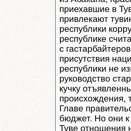
приехавшие в Тув
привлекают туви
республики корр
республике счита
с гастарбайтеров
присутствия нац
республики не и
руководство ста
кучку отъявленн
происхождения, 
Главе правитель
бюджет. Но они к
Туве отношения 