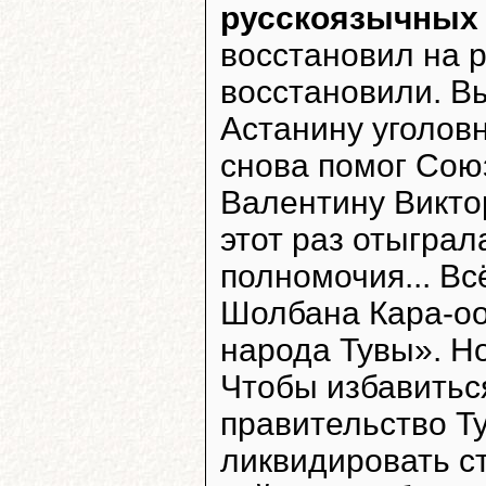
русскоязычных 
восстановил на 
восстановили. В
Астанину уголовн
снова помог Сою
Валентину Викто
этот раз отыграл
полномочия... Вс
Шолбана Кара-оо
народа Тувы». Но
Чтобы избавитьс
правительство Т
ликвидировать с