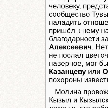
человеку, предс
сообщество Тувы
наладить отношен
пришёл к нему на
благодарности з
Алексеевич
. Не
не послал цветоч
наверное, мог б
Казанцеву
или
О
похороны извест
Молина провожа
Кызыл и Кызылски