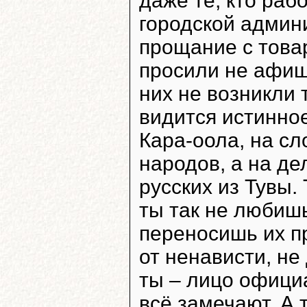
даже те, кто раб
городской админ
прощание с това
просили не афиш
них не возникли 
видится истинно
Кара-оола, на с
народов, а на д
русских из Тувы. 
ты так не любишь
переносишь их пр
от ненависти, не
ты – лицо офици
всё замечают. А 