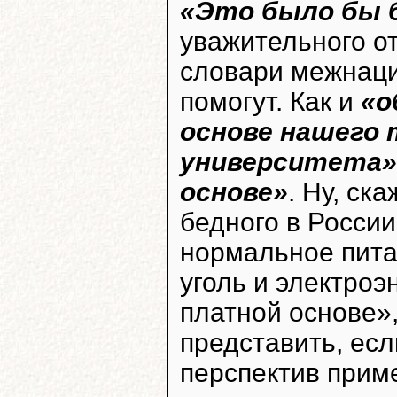
«Это было бы 
уважительного о
словари межнаци
помогут. Как и
«о
основе нашего 
университета»
основе»
. Ну, ск
бедного в России
нормальное питан
уголь и электроэ
платной основе»
представить, ес
перспектив приме