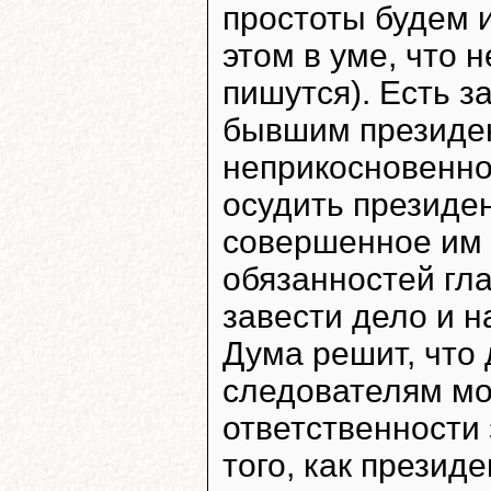
простоты будем и
этом в уме, что н
пишутся). Есть з
бывшим президе
неприкосновеннос
осудить президен
совершенное им 
обязанностей гл
завести дело и 
Дума решит, что
следователям мож
ответственности
того, как презид