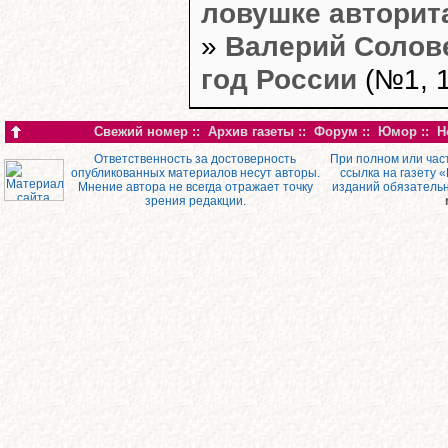
ловушке авторит
»
Валерий Солов
год России
(№1, 1
Свежий номер
::
Архив газеты
::
Форум
::
Юмор
::
Н
Ответственность за достоверность
При полном или час
опубликованных материалов несут авторы.
ссылка на газету 
Мнение автора не всегда отражает точку
изданий обязатель
зрения редакции.