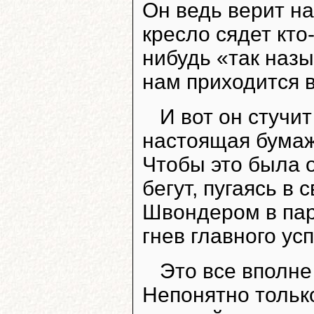
Он ведь верит на
кресло сядет кто-
нибудь «так наз
нам приходится 
И вот он стучи
настоящая бумаж
Чтобы это была 
бегут, пугаясь в
Швондером в пар
гнев главного ус
Это все вполне
Непонятно только