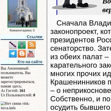
Во
ве
Сначала Влади
законопроект, к
Комментариев: 5
Ссылки
президентов Рос
сенаторство. За
из обеих палат –
Кто на сайте
карательного зак
Вы Анонимный
многих прочих ид
пользователь. Вы
можете
Крашенинников п
зарегистрироваться,
нажав
здесь
.
– о неприкоснове
Гостей:
161
Пользователей:
0
Собственно, и п
risk-
осудить бывшего
tuva.info