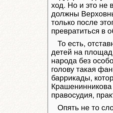
ход. Но и это не
должны Верховны
только после эт
превратиться в 
То есть, отста
детей на площад
народа без особо
голову такая фан
баррикады, кото
Крашенинникова 
правосудия, пра
Опять не то сл