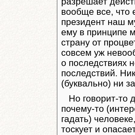
разрешает дейст
вообще все, что 
президент наш му
ему в принципе м
страну от процв
совсем уж невоо
о последствиях н
последствий. Ник
(буквально) ни за
Но говорит-то 
почему-то (интер
гадать) человеке
тоскует и опаса