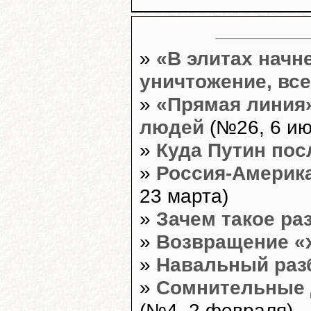
»
«В элитах начн
уничтожение, все
»
«Прямая линия»
людей
(№26, 6 ию
»
Куда Путин по
»
Россия-Америка
23 марта)
»
Зачем такое р
»
Возвращение «
»
Навальный раз
»
Сомнительные 
(№4, 2 февраля)