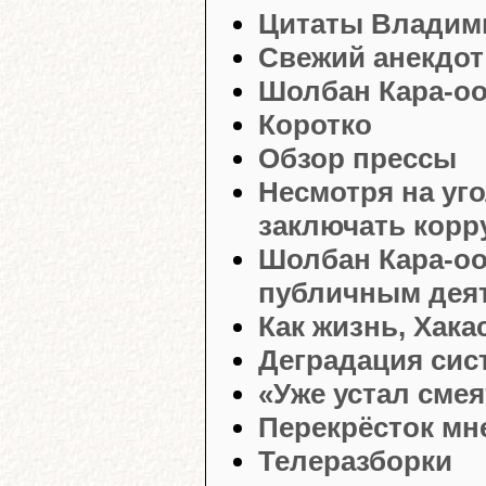
Цитаты Владим
Свежий анекдот
Шолбан Кара-оо
Коротко
Обзор прессы
Несмотря на уг
заключать корр
Шолбан Кара-оо
публичным деят
Как жизнь, Хака
Деградация си
«Уже устал сме
Перекрёсток мн
Телеразборки