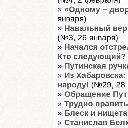
»
«Одному – двор
января)
»
Навальный верн
(№3, 26 января)
»
Начался отстре
Кто следующий?
»
Путинская ручк
»
Из Хабаровска:
народу!
(№29, 28 
»
Обращение Пут
»
Трудно править
»
Блеск и нищета
»
Станислав Белк