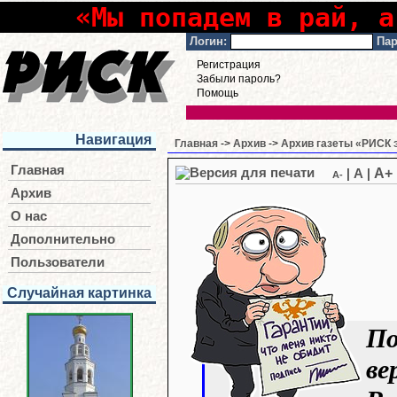
«Мы попадем в рай, а
Логин:
Пар
Регистрация
Забыли пароль?
Помощь
Навигация
Главная
->
Архив
->
Архив газеты «РИСК э
Главная
A+
|
A
|
A-
Архив
О нас
Дополнительно
Пользователи
Случайная картинка
По
ве