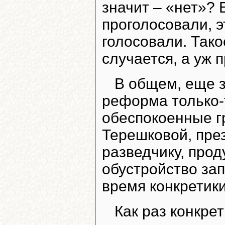
значит – «нет»? 
проголосовали, э
голосовали. Тако
случается, а уж п
В общем, еще з
реформа только-
обеспокоенные г
Терешковой, пре
разведчику, про
обустройство за
время конкретики
Как раз конкре