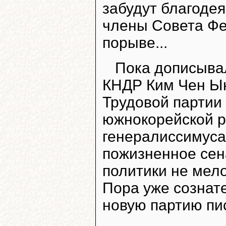
забудут благодея
члены Совета Фе
порыве...
Пока дописывал
КНДР Ким Чен Ын
Трудовой партии
южнокорейской р
генералиссимуса»
пожизненное сен
политики не мело
Пора уже сознат
новую партию пи