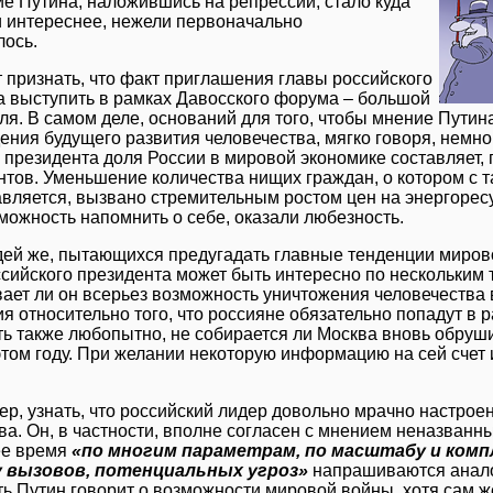
е Путина, наложившись на репрессии, стало куда
 интереснее, нежели первоначально
ось.
 признать, что факт приглашения главы российского
а выступить в рамках Давосского форума – большой
ля. В самом деле, оснований для того, чтобы мнение Путин
ения будущего развития человечества, мягко говоря, немно
президента доля России в мировой экономике составляет, п
нтов. Уменьшение количества нищих граждан, о котором с 
авляется, вызвано стремительным ростом цен на энергорес
можность напомнить о себе, оказали любезность.
ей же, пытающихся предугадать главные тенденции мирово
сийского президента может быть интересно по нескольким 
ает ли он всерьез возможность уничтожения человечества 
я относительно того, что россияне обязательно попадут в р
ь также любопытно, не собирается ли Москва вновь обрушит
этом году. При желании некоторую информацию на сей счет 
р, узнать, что российский лидер довольно мрачно настрое
ва. Он, в частности, вполне согласен с мнением неназванны
ее время
«по многим параметрам, по масштабу и комп
 вызовов, потенциальных угроз»
напрашиваются анало
сть Путин говорит о возможности мировой войны, хотя сам же