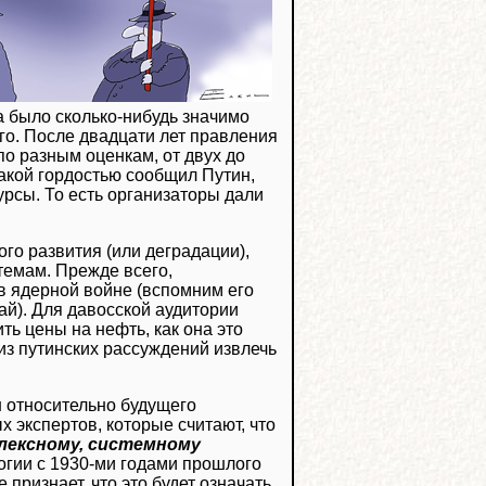
а было сколько-нибудь значимо
го. После двадцати лет правления
о разным оценкам, от двух до
такой гордостью сообщил Путин,
урсы. То есть организаторы дали
го развития (или деградации),
темам. Прежде всего,
в ядерной войне (вспомним его
ай). Для давосской аудитории
ь цены на нефть, как она это
из путинских рассуждений извлечь
н относительно будущего
х экспертов, которые считают, что
лексному, системному
гии с 1930-ми годами прошлого
 признает, что это будет означать