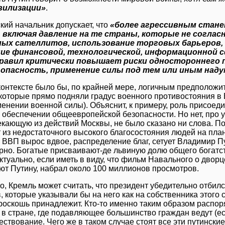
вилизации»
.
кий начальник допускает, что
«более агрессивным стане
 включая давление на те страны, которые не согла
ых сателлитов, использование торговых барьеров,
ие финансовой, технологической, информационной 
правил критически повышает риски одностороннего 
 опасность, применение силы под тем или иным над
контексте было бы, по крайней мере, логичным предположит
которые прямо подняли градус военного противостояния в Е
менении военной силы). Объяснит, к примеру, роль присое
 обеспечении общеевропейской безопасности. Но нет, про 
кающую из действий Москвы, не было сказано ни слова. По
 из недостаточного высокого благосостояния людей на плане
ВВП вырос вдвое, распределение благ, сетует Владимир Пу
но. Богатые присваивают-де львиную долю общего богатст
ктуально, если иметь в виду, что фильм Навального о двор
т Путину, набрал около 100 миллионов просмотров.
о, Кремль может считать, что президент убедительно отбился
, которые указывали бы на него как на собственника этого с
роскошь принадлежит. Кто-то именно таким образом расп
 в стране, где подавляющее большинство граждан ведут (ес
ествование. Чего же в таком случае стоят все эти путински