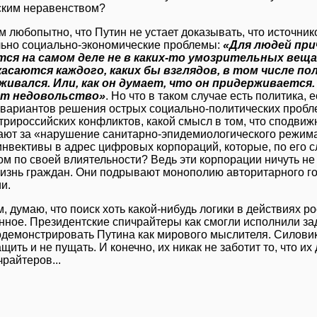
ским неравенством?
м любопытно, что Путин не устает доказывать, что источн
льно социально-экономические проблемы:
«Для людей пр
ся на самом деле не в каких-то умозрительных вещах
асаются каждого, каких бы взглядов, в том числе по
живался. Или, как он думает, что он придерживается
т недовольство»
. Но что в таком случае есть политика,
вариантов решения острых социально-политических пробле
трироссийских конфликтов, какой смысл в том, что сподви
ют за «нарушение санитарно-эпидемиологического режима»
инвективы в адрес цифровых корпораций, которые, по его с
ом по своей влиятельности? Ведь эти корпорации ничуть не
изнь граждан. Они подрывают монополию авторитарного го
и.
, думаю, что поиск хоть какой-нибудь логики в действиях р
ное. Президентские спичрайтеры как смогли исполнили за
демонстрировать Путина как мирового мыслителя. Силовик
ащить и не пущать. И конечно, их никак не заботит то, что 
чрайтеров...