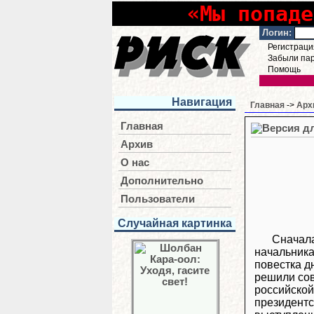
«Мы попаде
Логин:
Регистраци
Забыли па
Помощь
Навигация
Главная
->
Арх
Главная
Архив
О нас
Дополнительно
Пользователи
Случайная картинка
Сначала
начальника
повестка д
решили сов
российской
президентс