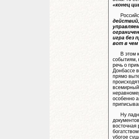
«конец ци
Российс
действий,
управляем
ограничен
игра без 
вот в чем
В этом 
событиям, 
речь о при
Донбассе в
прямо выте
происходят
всемирный 
неравномер
особенно а
приписываю
Ну ладн
документов
восточная 
богатством
убогое сущ