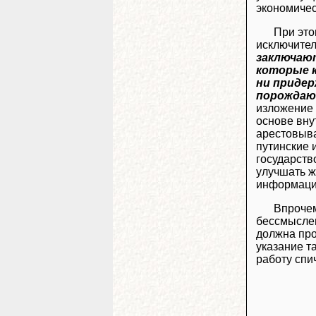
экономиче
При это
исключите
заключают
которые к
ни придер
порождаю
изложение 
основе вну
арестовыва
путинские 
государств
улучшать ж
информаци
Впрочем
бессмыслен
должна про
указание т
работу спи