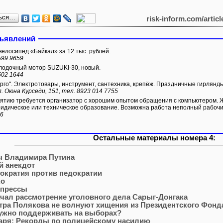
ься…
risk-inform.com/artic
бъявлений
елосипед «Байкал» за 12 тыс. рублей.
599 9659
одочный мотор SUZUKI-30, новый.
502 1644
рго". Электротовары, инструмент, сантехника, крепёж. Праздничные гирлянды
л. Оюна Курседи, 151, тел. 8923 014 7755
тию требуется организатор с хорошим опытом обращения с компьютером. 
идическое или техническое образование. Возможна работа неполный рабочи
66
Остальные материалы номера 4:
ы Владимира Путина
й анекдот
ократия против педократии
ко
 прессы
чал рассмотрение уголовного дела Сарыг-Донгака
тра Полякова не волнуют хищения из Президентского Фонд
нужно поддерживать на выборах?
варя: Рекорды по полицейскому насилию