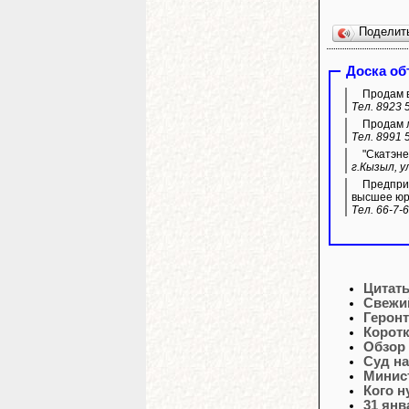
Поделит
Доска о
Продам в
Тел. 8923 
Продам л
Тел. 8991 
"Скатэне
г.Кызыл, у
Предприя
высшее юр
Тел. 66-7-
Цитат
Свежи
Геронт
Корот
Обзор
Суд на
Минис
Кого 
31 ян