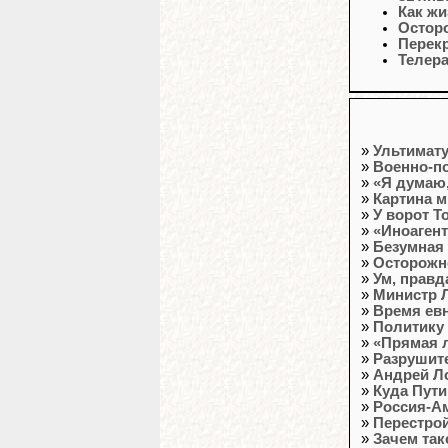
Как жи
Осторо
Перек
Телер
»
Ультимат
»
Военно-п
»
«Я думаю,
»
Картина м
»
У ворот Т
»
«Иноагент
»
Безумная
»
Осторожно
»
Ум, правд
»
Министр 
»
Время ев
»
Политику
»
«Прямая л
»
Разрушит
»
Андрей Л
»
Куда Пут
»
Россия-Ам
»
Перестрой
»
Зачем та