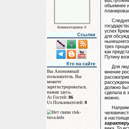
выступлени
объемнее и
планировал
Следует
государств
Комментариев: 0
успех Крем
Ссылки
для обсужд
нынешнего 
трех проце
как предст
Путину воз
Кто на сайте
Для люд
Вы Анонимный
мнение рос
пользователь. Вы
рассматрив
можете
рассуждени
зарегистрироваться,
должно быт
нажав
здесь
.
сделала в 
Гостей:
86
можно.
Пользователей:
0
Наприме
risk-
человечест
tuva.info
в настоящ
характеру
века. То е