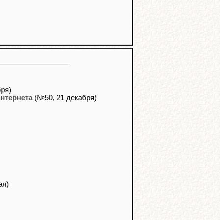
ря)
интернета
(№50, 21 декабря)
)
ая)