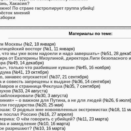
знь, Хакасия?
жно! По стране гастролирует группа убийц!
рёсток мнений
азборки
Материалы по теме:
ум Москвы
(№2, 18 января)
олицейский восторг
(№1, 11 января)
 что мы уже всем надоели и надо завершать»
(№51, 28 декаб
ира от Екатерины Мизулиной, директора Лиги безопасного 
ора
(№49, 14 декабря)
ы», только что разбившие кувшин
(№45, 16 ноября)
 дума
(№41, 19 октября)
, занавес опускается!
(№37, 21 сентября)
а и совесть запрещены к выдаче
(№36, 14 сентября)
Лавров и странница Феклуша
(№35, 7 сентября)
нухов
(№33, 24 августа)
 заблокировали
(№30, 3 августа)
иния» – о важном для Путина, а не для людей
(№26, 6 июля
ели государства
(№20, 25 мая)
ошак: О родных мне новоявленных экстремистах
(№18, 11 м
ин послал Россию
(№16, 27 апреля)
ерика: О чём говорить с убийцей?
(№11, 23 марта)
ка и замедление
(№10, 16 марта)
кое разрешают?
(№10, 16 марта)