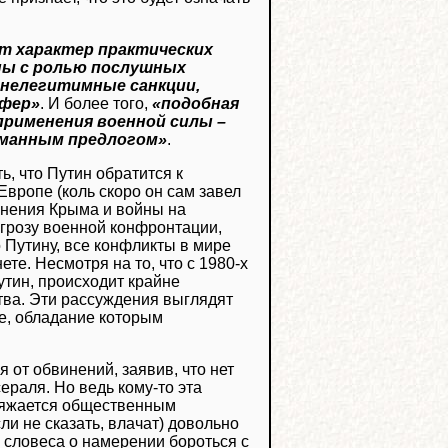
т характер практических
сны с ролью послушных
 нелегитимные санкции,
сфер»
. И более того,
«подобная
применения военной силы –
уманным предлогом»
.
ь, что Путин обратится к
вропе (коль скоро он сам завел
динения Крыма и войны на
угрозу военной конфронтации,
 Путину, все конфликты в мире
те. Несмотря на то, что с 1980-х
тин, происходит крайне
ва. Эти рассуждения выглядят
це, обладание которым
 от обвинений, заявив, что нет
ераля. Но ведь кому-то эта
оряжается общественным
ли не сказать, влачат) довольно
е словеса о намерении бороться с