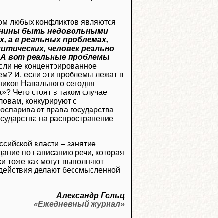
иком любых конфликтов являются
ичины быть недовольными
, а в реальных проблемах,
литических, человек реально
. А вот реальные проблемы
 если не концентрированное
м? И, если эти проблемы лежат в
жников Навального сегодня
? Чего стоят в таком случае
ловам, конкурируют с
 оспаривают права государства
сударства на распространение
оссийской власти – занятие
дание по написанию речи, которая
и тоже как могут выполняют
их действия делают бессмысленной
Александр Гольц
«Ежедневный журнал»