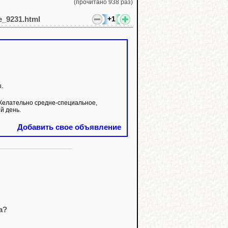
(прочитано 938 раз)
+1
le_9231.html
.
Желательно средне-специальное,
й день.
Добавить свое объявление
а?