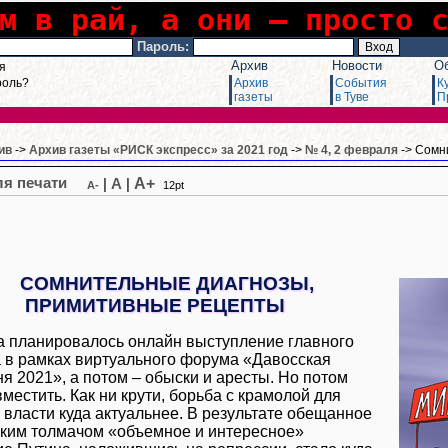
м в рай, а они – просто 
Пароль:
Архив
Новости
О
я
роль?
Архив
События
К
газеты
в Туве
П
ив
->
Архив газеты «РИСК экспресс» за 2021 год
->
№ 4, 2 февраля
-> Сомн
A+
|
A
|
A-
12pt
СОМНИТЕЛЬНЫЕ ДИАГНОЗЫ,
ПРИМИТИВНЫЕ РЕЦЕПТЫ
 планировалось онлайн выступление главного
 в рамках виртуального форума «Давосская
ня 2021», а потом – обыски и аресты. Но потом
местить. Как ни крути, борьба с крамолой для
 власти куда актуальнее. В результате обещанное
ким толмачом «объемное и интересное»