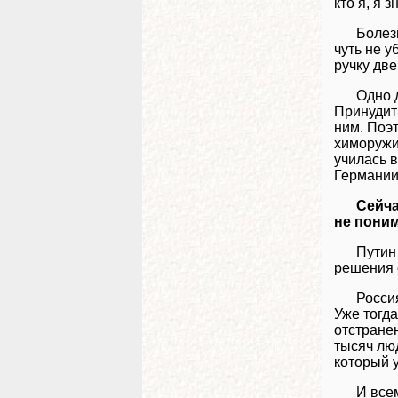
кто я, я 
Болез
чуть не у
ручку две
Одно д
Принудит
ним. Поэт
химоружи
училась в
Германии,
Сейча
не поним
Путин
решения 
Росси
Уже тогда
отстране
тысяч люд
который у
И всем