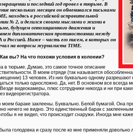
озвращении и последний год провел в тюрьме. В
ние нескольких месяцев он обменивался письмами
ME, находясь в российской исправительной
нии № 2, и делился своими мыслями о жизни в
ьме, будущем оппозиционного движения и
авнем дипломатическом противостоянии между
и Россией. Ниже – часть его писем, в которых он
ечал на вопросы журналиста TIME.
 Как вы? На что похожи условия в колонии?
а в тюрьме. Думаю, это самое точное описание
ствительности. В моем отряде (так называется обособленн
мещении) 13 человек. Из них буквально одному разрешают 
аться только односложно. Да, нет. В основном все всегда м
 Везде видеокамеры, плюс сотрудники никогда и ни при как
без видеорегистратора.
в моем бараке заклеены. Буквально. Белой бумагой. Она про
но ничего не видно. Это единственный барак с заклеенными
 чтобы я не видел, что происходит снаружи. Иногда мне каже
 была голодовка и сразу после ко мне применяли довольно