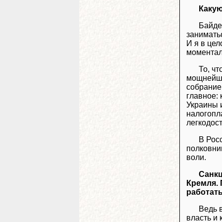
Какую
Байде
занимать
И я в цел
моментал
То, ч
мощнейше
собрание
главное:
Украины 
налогопл
легкодос
В Рос
полковник
воли.
Санкц
Кремля. 
работат
Ведь 
власть и 