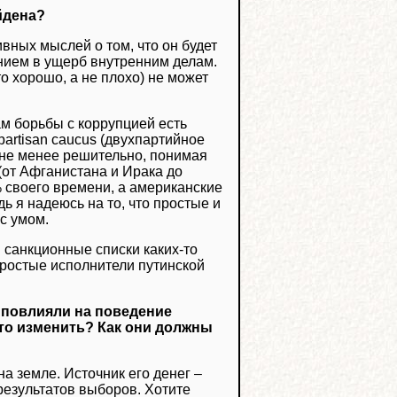
йдена?
вных мыслей о том, что он будет
нием в ущерб внутренним делам.
о хорошо, а не плохо) не может
ам борьбы с коррупцией есть
rtisan caucus (двухпартийное
 не менее решительно, понимая
от Афганистана и Ирака до
 своего времени, а американские
ь я надеюсь на то, что простые и
с умом.
в санкционные списки каких-то
 простые исполнители путинской
 повлияли на поведение
-то изменить? Как они должны
на земле. Источник его денег –
 результатов выборов. Хотите