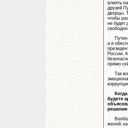
влиять на
друзей Пу
дворцы. Т
чтобы рас
не будет 
свободно
Путин
а я обесп
президен
России. 
безопасн
прямо се
Так во
эмоционал
коррупци
Когда
будете а
объяснял
решение 
Вообщ
женой, ка