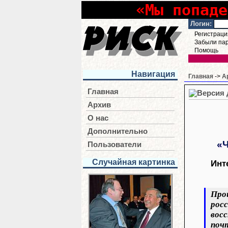
«Мы попаде
Логин:
Регистраци
Забыли па
Помощь
Навигация
Главная
->
А
Главная
Архив
О нас
Дополнительно
«
Пользователи
Случайная картинка
Инт
Прош
росс
вос
поч