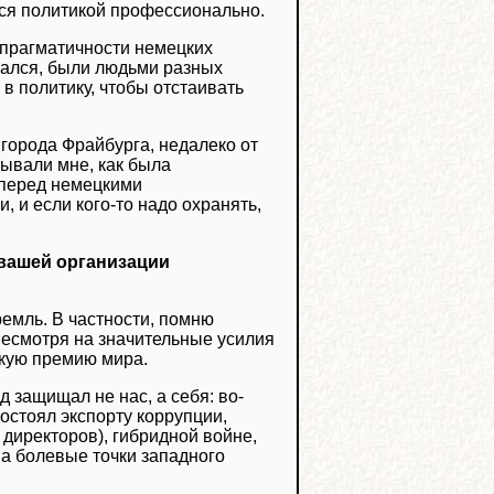
тся политикой профессионально.
хпрагматичности немецких
ечался, были людьми разных
 в политику, чтобы отстаивать
города Фрайбурга, недалеко от
зывали мне, как была
 перед немецкими
, и если кого-то надо охранять,
 вашей организации
емль. В частности, помню
несмотря на значительные усилия
кую премию мира.
 защищал не нас, а себя: во-
стоял экспорту коррупции,
директоров), гибридной войне,
на болевые точки западного