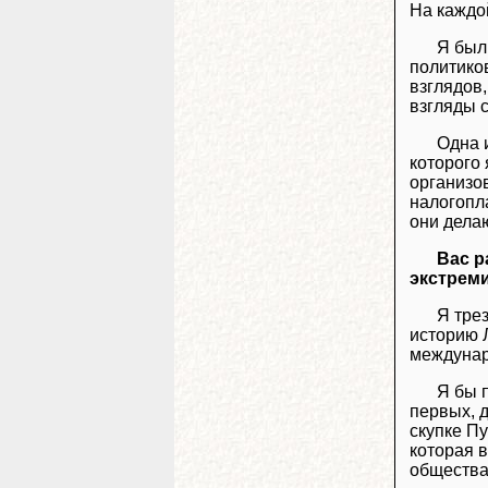
На каждо
Я был
политико
взглядов,
взгляды с
Одна 
которого
организо
налогопла
они дела
Вас р
экстрем
Я тре
историю 
междунар
Я бы 
первых, 
скупке П
которая 
общества