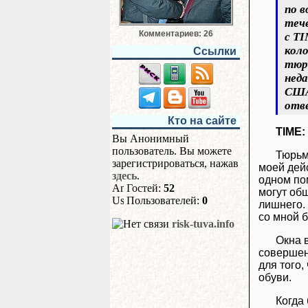
по в
тече
Комментариев: 26
с TI
коло
Ссылки
тюр
нед
США 
отв
Кто на сайте
TIME:
Вы Анонимный
пользователь. Вы можете
Тюрьм
зарегистрироваться, нажав
моей дей
здесь
.
одном по
Гостей:
52
могут общ
Пользователей:
0
лишнего.
со мной 
risk-tuva.info
Окна 
совершен
для того,
обуви.
Когда