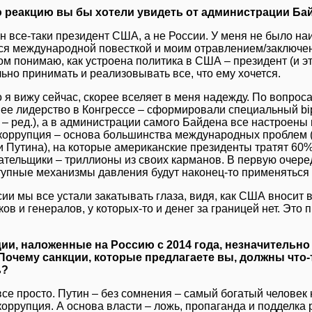
 реакцию вы бы хотели увидеть от администрации Ба
н все-таки президент США, а не России. У меня не было наи
ся международной повесткой и моим отравлением/заключе
ом понимаю, как устроена политика в США – президент (и эт
ьно принимать и реализовывать все, что ему хочется.
то я вижу сейчас, скорее вселяет в меня надежду. По вопрос
е лидерство в Конгрессе – сформировали специальный bipa
 – ред.), а в администрации самого Байдена все настроены
 коррупция – основа большинства международных проблем (
и Путина), на которые американские президенты тратят 60%
ательщики – триллионы из своих карманов. В первую очеред
тупные механизмы давления будут наконец-то применяться 
сии мы все устали закатывать глаза, видя, как США вносит 
ов и генералов, у которых-то и денег за границей нет. Это
ии, наложенные на Россию с 2014 года, незначительно
Почему санкции, которые предлагаете вы, должны что
ь?
все просто. Путин – без сомнения – самый богатый человек 
коррупция. А основа власти – ложь, пропаганда и подделка