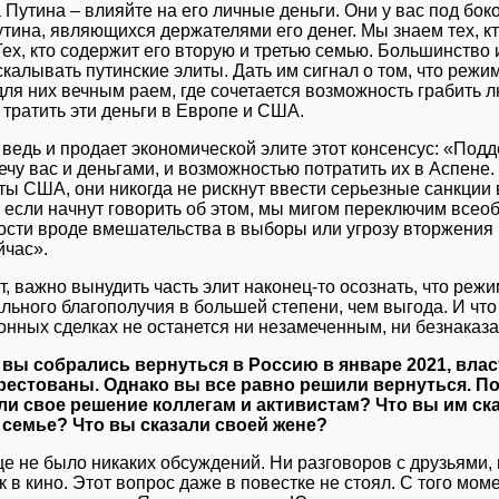
 Путина – влияйте на его личные деньги. Они у вас под бок
тина, являющихся держателями его денег. Мы знаем тех, кт
ех, кто содержит его вторую и третью семью. Большинство и
калывать путинские элиты. Дать им сигнал о том, что режи
для них вечным раем, где сочетается возможность грабить л
 тратить эти деньги в Европе и США.
 ведь и продает экономической элите этот консенсус: «Подд
ечу вас и деньгами, и возможностью потратить их в Аспене.
ты США, они никогда не рискнут ввести серьезные санкции
А если начнут говорить об этом, мы мигом переключим все
ости вроде вмешательства в выборы или угрозу вторжения н
йчас».
т, важно вынудить часть элит наконец-то осознать, что реж
ьного благополучия в большей степени, чем выгода. И что 
онных сделках не останется ни незамеченным, ни безнаказ
 вы собрались вернуться в Россию в январе 2021, влас
рестованы. Однако вы все равно решили вернуться. По
и свое решение коллегам и активистам? Что вы им ск
семье? Что вы сказали своей жене?
е не было никаких обсуждений. Ни разговоров с друзьями,
к в кино. Этот вопрос даже в повестке не стоял. С того моме