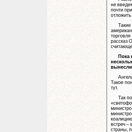
не введем
почти пр
отложить 
Такие
американс
торговля 
рассказ 
считающе
Пока 
несколь
вынесли 
Ангел
Такое пон
тут.
Так по
«светофо
министро
министро
коалицию
встреч – 
страны, 