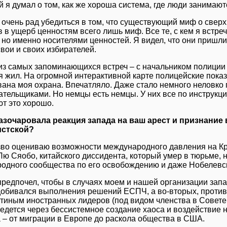
й я думал о том, как же хороша система, где люди занимаю
 очень рад убедиться в том, что существующий миф о свер
в в ущерб ценностям всего лишь миф. Все те, с кем я встр
 но именно носителями ценностей. Я видел, что они пришли
вои и своих избирателей.
из самых запоминающихся встреч – с начальником полиции 
 я жил. На огромной интерактивной карте полицейские пока
вана моя охрана. Впечатляло. Даже стало немного неловко
тельщиками. Но немцы есть немцы. У них все по инструкции
ют это хорошо.
азочаровала реакция запада на ваш арест и признание
истской?
зво оцениваю возможности международного давления на Кр
Лю Сяобо, китайского диссидента, который умер в тюрьме, 
одного сообщества по его освобождению и даже Нобелевс
предпочел, чтобы в случаях моем и нашей организации запад
добивался выполнения решений ЕСПЧ, а во-вторых, противо
утиным иностранных лидеров (под видом членства в Совете 
ведется через бессистемное создание хаоса и воздействие 
 – от миграции в Европе до раскола общества в США.