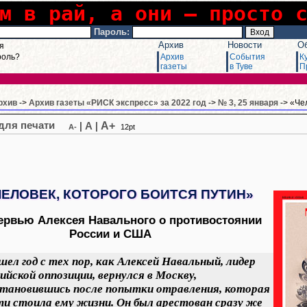
м в рай, а они – просто 
Пароль:
Архив
Новости
О
я
роль?
Архив
События
К
газеты
в Туве
П
рхив
->
Архив газеты «РИСК экспресс» за 2022 год
->
№ 3, 25 января
-> «Че
A+
|
A
|
A-
12pt
ЧЕЛОВЕК, КОТОРОГО БОИТСЯ ПУТИН»
ервью Алексея Навального о противостоянии
России и США
ел год с тех пор, как Алексей Навальный, лидер
ийской оппозиции, вернулся в Москву,
становившись после попытки отравления, которая
ти стоила ему жизни. Он был арестован сразу же