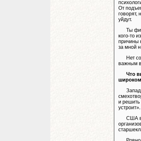
психологи
От подъем
говорят, 
уйдут.
Ты фи
кого-то и
причины н
за мной 
Нет с
важным в
Что в
широком
Запад
смехотво
и решить 
устроит».
США в
организо
старшекла
Ровно