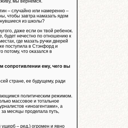
выживу, мы вернемся.
тин – случайно или намеренно –
ны, чтобы завтра намазать ядом
ернувшиеся из школы?
угого, даже если он твой ребенок.
, будет нечестно по отношению к
местах, где мазать ручки дверей
же поступила в Стэнфорд и
 потому, что оказался в
ем сопротивлении ему, чего вы
всей стране, ее будущему, ради
ичающимся политическим режимом.
олько массовое и тотальное
урналистов «иноагентами», а
 за месяцы проделала путь,
й ущерб – ред.) огромен и явно