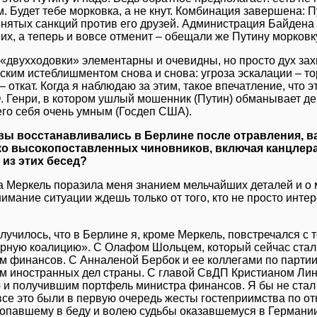
. Будет тебе морковка, а не кнут. Комбинация завершена: 
инятых санкций против его друзей. Администрация Байдена
их, а теперь и вовсе отменит – обещали же Путину морковку
 «двухходовки» элементарны и очевидны, но просто дух захв
ким истеблишментом снова и снова: угроза эскалации – тор
– откат. Когда я наблюдаю за этим, такое впечатление, что
О. Генри, в котором ушлый мошенник (Путин) обманывает д
го себя очень умным (Госдеп США).
вы восстанавливались в Берлине после отравления, в
ко высокопоставленных чиновников, включая канцлера
из этих бесед?
а Меркель поразила меня знанием мельчайших деталей и о 
имание ситуации ждешь только от того, кто не просто инте
лучилось, что в Берлине я, кроме Меркель, повстречался с т
рную коалицию». С Олафом Шольцем, который сейчас стал 
м финансов. С Анналеной Бербок и ее коллегами по партии
м иностранных дел страны. С главой СвДП Кристианом Л
 и получившим портфель министра финансов. Я бы не стал 
все это были в первую очередь жесты гостеприимства по от
попавшему в беду и волею судьбы оказавшемуся в Германии