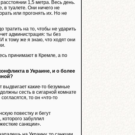
 расстоянии 1,5 метра. Весь день.
, в туалете. Они ничего не
 орать или прогонять их. Но не
 тратить на то, чтобы не ударить
хочет администрация: ты без
 к тому же я знаю, что ходят они
ки.
есь принимают в Кремле, а по
онфликта в Украине, и о более
иной?
т выдвигает какие-то безумные
 должны сесть в сигарной комнате
согласятся, то он «что-то
нскую повестку и бегут
, которого забуллил
 жесткие санкции».
нападешь на Украину, то санкции