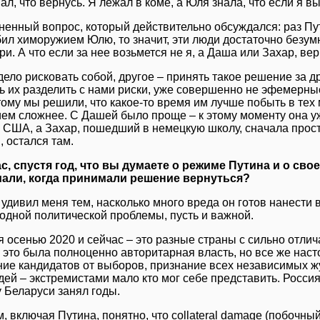
знал, что вернусь. Я лежал в коме, а Юля знала, что если я 
ненный вопрос, который действительно обсуждался: раз Пу
бил химоружием Юлю, то значит, эти люди достаточно безум
ри. А что если за нее возьмется не я, а Даша или Захар, в
ело рисковать собой, другое – принять такое решение за др
ь их разделить с нами риски, уже совершенно не эфемерные
ому мы решили, что какое-то время им лучше побыть в тех 
ем сложнее. С Дашей было проще – к этому моменту она у
 США, а Захар, пошедший в немецкую школу, сначала просто
 остался там.
с, спустя год, что вы думаете о режиме Путина и о сво
али, когда принимали решение вернуться?
 удивил меня тем, насколько много вреда он готов нанести 
одной политической проблемы, пусть и важной.
я осенью 2020 и сейчас – это разные страны с сильно отл
 это была полноценно авторитарная власть, но все же наст
ние кандидатов от выборов, признание всех независимых ж
ей – экстремистами мало кто мог себе представить. Россия
 Беларуси занял годы.
, включая Путина, понятно, что collateral damage (побочны