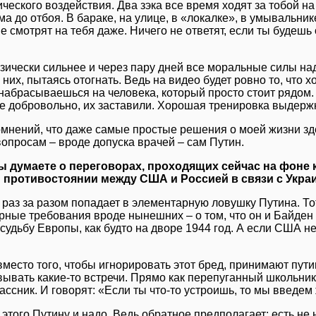
ческого воздействия. Два зэка все время ходят за тобой на
а до отбоя. В бараке, на улице, в «локалке», в умывальнике
не смотрят на тебя даже. Ничего не ответят, если ты будешь
зически сильнее и через пару дней все моральные силы надо
з них, пытаясь отогнать. Ведь на видео будет ровно то, что 
абрасываешься на человека, который просто стоит рядом. И
не добровольно, их заставили. Хорошая тренировка выдерж
омнений, что даже самые простые решения о моей жизни зд
опросам – вроде допуска врачей – сам Путин.
ы думаете о переговорах, проходящих сейчас на фоне к
 противостоянии между США и Россией в связи с Укра
 раз за разом попадает в элементарную ловушку Путина. То
рные требования вроде нынешних – о том, что он и Байден
судьбу Европы, как будто на дворе 1944 год. А если США не 
место того, чтобы игнорировать этот бред, принимают пути
вывать какие-то встречи. Прямо как перепуганный школьник
ссник. И говорят: «Если ты что-то устроишь, то мы введем
 этого Путину и надо. Ведь обратное предполагает: есть не 