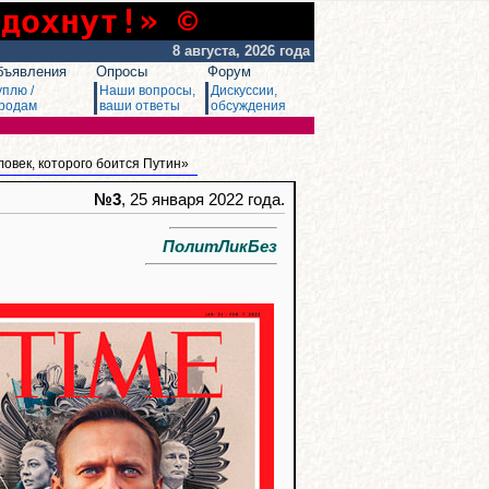
сдохнут!» ©
8 августа, 2026 года
бъявления
Опросы
Форум
уплю /
Наши вопросы,
Дискуссии,
родам
ваши ответы
обсуждения
ловек, которого боится Путин»
№3
, 25 января 2022 года.
ПолитЛикБез