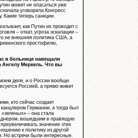
Путин может не опасаться уже
 сначала уговорила Конгресс
. Какие теперь санкции.
атывает, как Путин их проводит с
говля – откат, угроза эскалации –
 это не внешняя политика США, а
еревенского простофилю,
ас в больнице навещали
 Ангелу Меркель. Что вы
моем деле, и о России вообще.
ресуется Россией, а прямо живет
еми, кто сейчас создает
канцлером Германии, а тогда был
 «зеленых» – она стала
инднером, вошедшим в правящую
преувеличивать значение этих
ношению к политику из другой
. Но встречи были интересные.