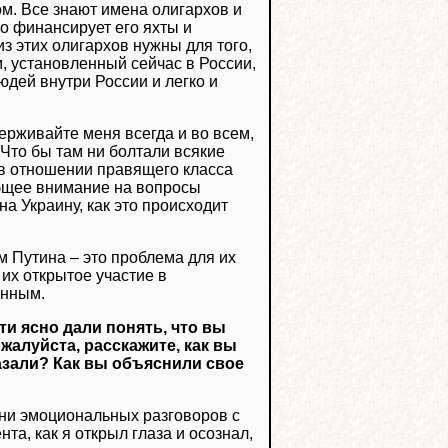
ом. Все знают имена олигархов и
о финансирует его яхты и
з этих олигархов нужны для того,
м, установленный сейчас в России,
юдей внутри России и легко и
ерживайте меня всегда и во всем,
 Что бы там ни болтали всякие
 в отношении правящего класса
общее внимание на вопросы
а Украину, как это происходит
им Путина – это проблема для их
их открытое участие в
анным.
ти ясно дали понять, что вы
жалуйста, расскажите, как вы
азали? Как вы объяснили свое
 ни эмоциональных разговоров с
нта, как я открыл глаза и осознал,