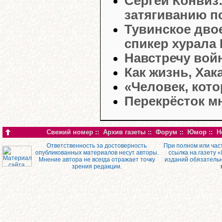
Сергей Конвиз
затягиванию п
Тувинское двое
спикер хурала
Навстречу вой
Как жизнь, Хак
«Человек, кото
Перекрёсток м
Свежий номер
::
Архив газеты
::
Форум
::
Юмор
::
Н
Ответственность за достоверность
При полном или час
опубликованных материалов несут авторы.
ссылка на газету 
Мнение автора не всегда отражает точку
изданий обязатель
зрения редакции.