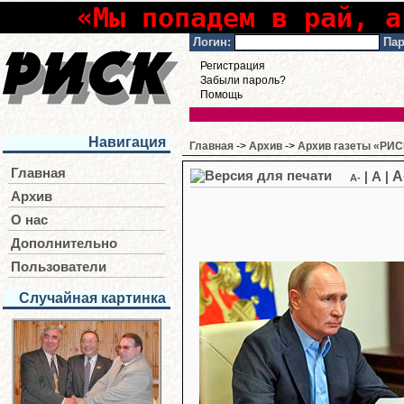
«Мы попадем в рай, а
Логин:
Пар
Регистрация
Забыли пароль?
Помощь
Навигация
Главная
->
Архив
->
Архив газеты «РИСК
Главная
A
|
A
|
A-
Архив
О нас
Дополнительно
Пользователи
Случайная картинка