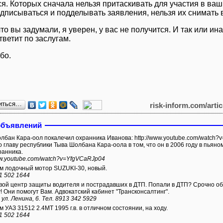
я. Которых сначала нельзя притаскивать для участия в ваши
одписываться и подделывать заявления, нельзя их снимать
что вы задумали, я уверен, у вас не получится. И так или ин
ветит по заслугам.
бо.
иться…
risk-inform.com/arti
объявлений
а-оол покалечил охранника Иванова: http://www.youtube.com/watch?v=YfgVCaRJp04 Иванов обвиняет
 главу республики Тыва Шолбана Кара-оола в том, что он в 2006 году в пьяном
ранника.
ww.youtube.com/watch?v=YfgVCaRJp04
 лодочный мотор SUZUKI-30, новый.
1 502 1644
ой центр защиты водителя и пострадавших в ДТП. Попали в ДТП? Срочно обр
! Они помогут Вам. Адвокатский кабинет "Трансконсалтинг".
 ул. Ленина, 6. Тел. 8913 342 5929
 УАЗ 31512 2.4МТ 1995 г.в. в отличном состоянии, на ходу.
1 502 1644