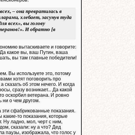
всех, – она превратилась в
ларами, хлебает, засунув туда
для всех», вы голову
еранов!». И обратно [в
зиономию вытаскиваете и говорите:
Да какое вы, ваш Путин, ваша
шать, вы там главные победители!
ем. Вы используете это, потому
 вами хотят поговорить про
 сказать об этом нечего. И когда
ы, сразу возникает... Да какой
то оскорбил ветерана. И ровно
ь ни о чем другом.
ла эти сфабрикованные показания.
ы какие-то показания, которые
. Ну ладно, мол, черт с ним,
ом, сказали: ну а что? Дед
ла паузы, изображала, что голос у