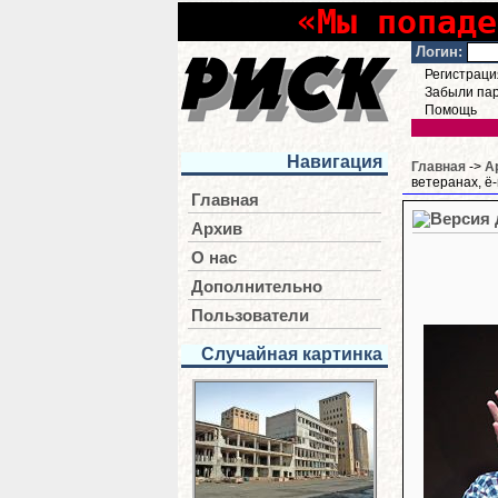
«Мы попаде
Логин:
Регистраци
Забыли па
Помощь
Навигация
Главная
->
А
ветеранах, ё
Главная
Архив
О нас
Дополнительно
Пользователи
Случайная картинка