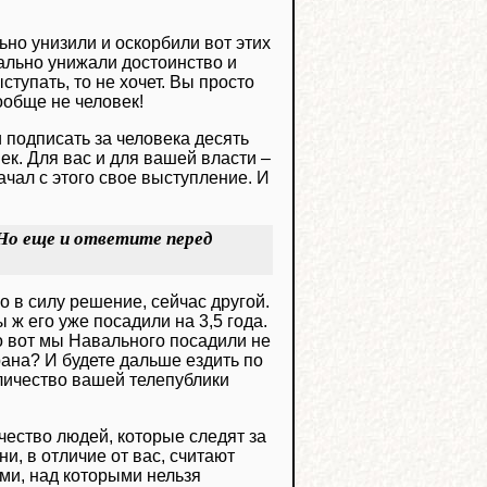
ьно унизили и оскорбили вот этих
еально унижали достоинство и
ступать, то не хочет. Вы просто
ообще не человек!
 подписать за человека десять
ек. Для вас и для вашей власти –
ачал с этого свое выступление. И
. Но еще и ответите перед
ло в силу решение, сейчас другой.
 ж его уже посадили на 3,5 года.
то вот мы Навального посадили не
ерана? И будете дальше ездить по
личество вашей телепублики
ичество людей, которые следят за
ни, в отличие от вас, считают
ми, над которыми нельзя