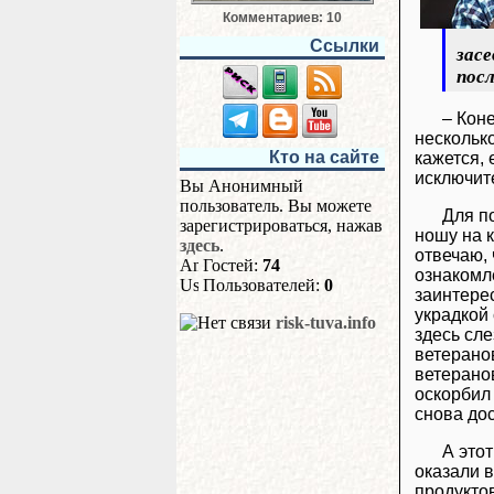
Комментариев: 10
Ссылки
засе
посл
– Коне
несколько
Кто на сайте
кажется, 
исключите
Вы Анонимный
пользователь. Вы можете
Для п
зарегистрироваться, нажав
ношу на к
здесь
.
отвечаю, 
Гостей:
74
ознакомл
Пользователей:
0
заинтерес
украдкой
risk-tuva.info
здесь сл
ветеранов
ветеранов
оскорбил 
снова дос
А это
оказали в
продуктов