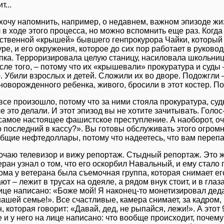
т...
 хочу напомнить, например, о недавнем, важном эпизоде жи
в ходе этого процесса, но можно вспомнить еще раз. Когда
ственной «крышей» бывшего генпрокурора Чайки, который д
ре, и его окружения, которое до сих пор работает в руково
пка. Терроризировала целую станицу, насиловала школьниц
сле того, – потому что их «крышевали» прокуратура и суды
. Убили взрослых и детей. Сложили их во дворе. Подожгли
 новорожденного ребенка, живого, бросили в этот костер. 
 все произошло, потому что за ними стояла прокуратура, су
е это делали. И этот эпизод вы не хотите зачитывать. Голос
 самое настоящее фашистское преступление. А наоборот, о
о последний в кассу?». Вы готовы обслуживать этого огром
общие нефтедоллары, потому что надеетесь, что вам перепа
ючаю телевизор и вижу репортаж. Стыдный репортаж. Это ж
еран узнал о том, что его оскорбил Навальный, и ему стало п
ма у ветерана была съемочная группа, которая снимает его
ют – лежит в трусах на одеяле, а рядом внук стоит, и в глаза
лице написано: «Боже мой! Я наконец-то монетизировал дед
ашей семье!». Все счастливые, камера снимает, за кадром,
 которая говорит: «Давай, дед, не рыпайся, лежи!». А этот 
 и у него на лице написано: что вообще происходит, почему