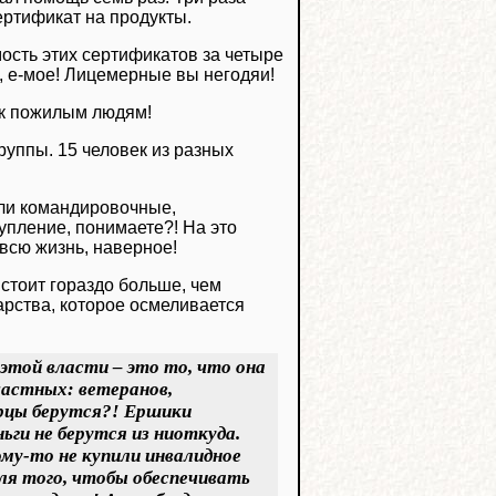
ертификат на продукты.
мость этих сертификатов за четыре
х, е-мое! Лицемерные вы негодяи!
 к пожилым людям!
руппы. 15 человек из разных
али командировочные,
упление, понимаете?! На это
 всю жизнь, наверное!
 стоит гораздо больше, чем
арства, которое осмеливается
этой власти – это то, что она
частных: ветеранов,
орцы берутся?! Ершики
ьги не берутся из ниоткуда.
Кому-то не купили инвалидное
ля того, чтобы обеспечивать