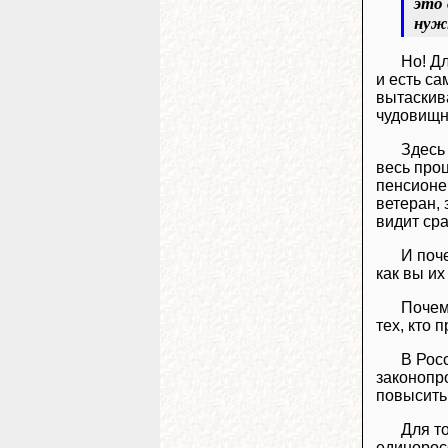
это 
нуж
Но! Д
и есть са
вытаскива
чудовищно
Здесь
весь проц
пенсионер
ветеран, 
видит сра
И поч
как вы их
Почем
тех, кто 
В Рос
законопро
повысить!
Для т
единоросс