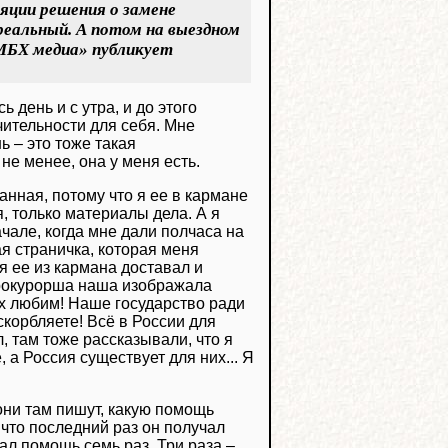
яции решения о замене
реальный. А потом на выездном
 «МБХ медиа» публикует
 день и с утра, и до этого
чительности для себя. Мне
ь – это тоже такая
 не менее, она у меня есть.
анная, потому что я ее в кармане
, только материалы дела. А я
чале, когда мне дали полчаса на
я страничка, которая меня
 я ее из кармана доставал и
прокурорша наша изображала
их любим! Наше государство ради
скорбляете! Всё в России для
, там тоже рассказывали, что я
, а Россия существует для них... Я
 они там пишут, какую помощь
 что последний раз он получал
ал помощь семь раз. Три раза –