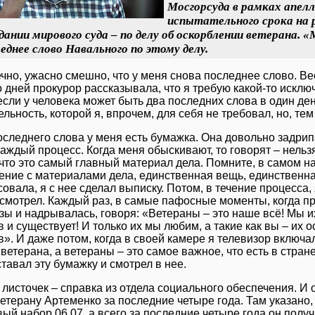
Мосгорсуда в рамках апелл
испытательного срока на 
дании мирового суда – по делу об оскорблении ветерана.
еднее слово Навального по этому делу.
чно, ужасно смешно, что у меня снова последнее слово. Весь
 дней прокурор рассказывала, что я требую какой-то исклю
если у человека может быть два последних слова в один ден
льность, которой я, впрочем, для себя не требовал, но, тем
оследнего слова у меня есть бумажка. Она довольно задрип
аждый процесс. Когда меня обыскивают, то говорят – нельзя
что это самый главный материал дела. Помните, в самом на
ение с материалами дела, единственная вещь, единственна
овала, я с нее сделал выписку. Потом, в течение процесса,
 смотрел. Каждый раз, в самые пафосные моменты, когда 
езы и надрывалась, говоря: «Ветераны – это наше всё! Мы 
 и существует! И только их мы любим, а такие как вы – их о
». И даже потом, когда в своей камере я телевизор включал
ветерана, а ветераны – это самое важное, что есть в стране
тавал эту бумажку и смотрел в нее.
т листочек – справка из отдела социального обеспечения. И
етерану Артеменко за последние четыре года. Там указано,
ый набор 06.07, а всего за последние четыре года он получ