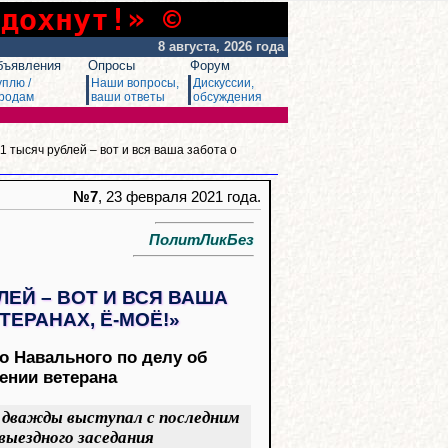
сдохнут!» ©
8 августа, 2026 года
бъявления
Опросы
Форум
уплю /
Наши вопросы,
Дискуссии,
родам
ваши ответы
обсуждения
1 тысяч рублей – вот и вся ваша забота о
№7
, 23 февраля 2021 года.
ПолитЛикБез
ЛЕЙ – ВОТ И ВСЯ ВАША
ТЕРАНАХ, Ё-МОЁ!»
о Навального по делу об
ении ветерана
ь дважды выступал с последним
 выездного заседания