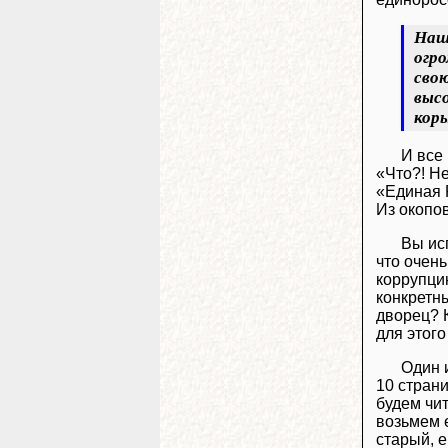
Наша
огро
свою
высо
кор
И все
«Что?! Н
«Единая 
Из окопо
Вы ис
что очен
коррупцию
конкретны
дворец? 
для этого
Один 
10 страни
будем чит
возьмем е
старый, е