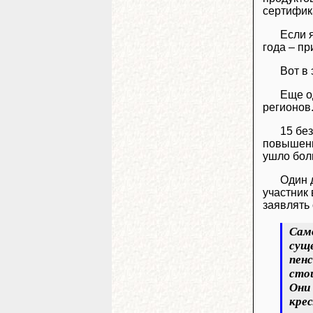
сертифика
Если 
года – пр
Вот в
Еще о
регионов
15 бе
повышенн
ушло боль
Один д
участник
заявлять 
Само
сущ
пенс
стои
Они 
кре