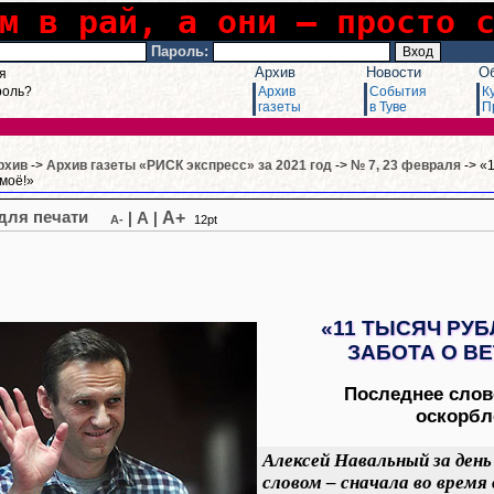
м в рай, а они – просто 
Пароль:
Архив
Новости
О
я
роль?
Архив
События
К
газеты
в Туве
П
рхив
->
Архив газеты «РИСК экспресс» за 2021 год
->
№ 7, 23 февраля
-> «1
-моё!»
A+
|
A
|
A-
12pt
«11 ТЫСЯЧ РУБ
ЗАБОТА О ВЕ
Последнее слов
оскорбл
Алексей Навальный за ден
словом – сначала во время