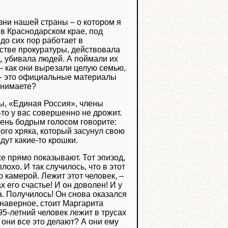
зни нашей страны – о котором я
 в Краснодарском крае, под
о сих пор работает в
дстве прокуратуры, действовала
, убивала людей. А поймали их
 – как они вырезали целую семью,
 – это официальные материалы
Понимаете?
ды, «Единая Россия», члены
-то у вас совершенно не дрожит.
чень бодрым голосом говорите:
ного хряка, который засунул свою
дут какие-то крошки.
е прямо показывают. Тот эпизод,
лохо. И так случилось, что в этот
 камерой. Лежит этот человек, –
х его счастье! И он доволен! И у
а. Получилось! Он снова оказался
 наверное, стоит Маргарита
95-летний человек лежит в трусах
 они все это делают? А они ему