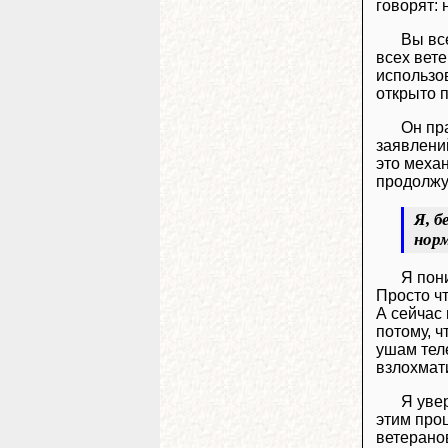
говорят: 
Вы вс
всех вете
использов
открыто 
Он пр
заявлени
это механ
продолжу
Я, б
норм
Я пони
Просто чт
А сейчас 
потому, ч
ушам тел
взлохмат
Я уве
этим проц
ветерано