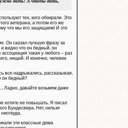
нужно дать! А чтобы дать,
пользуют тех, кого обокрали. Это
ого ветерана, а потом его же
тому что мы его защищаем! И это
ие. Он сказал лучшую фразу за
 и видно что он бедный, он
 ассоциация такая у любого – раз
сего, нищий. И конечно, человек
.
есь все надрывались, рассказывая,
то он бедный?
.. Ладно, давайте возьмем даже
не хотите ее повышать. Я писал
ого Бундесвера. Нет, нельзя
 ниоткуда.
икали эти классные дома
пенсионеров.