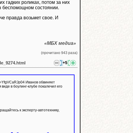
х гадких роликах, потом за них
 в беспомощном состоянии.
аче правда возьмет свое. И
«МБХ медиа»
(прочитано 943 раза)
+5
cle_9274.html
 виде в боулинг-клубе покалечил его
ащайтесь к эксперту-автотехнику,