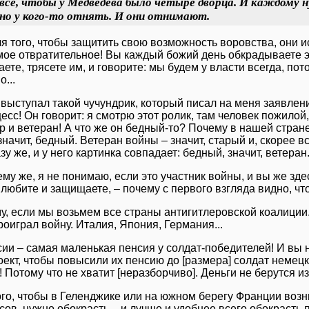
все, чтобы у Медведева было четыре дворца. И каждому 
но у кого-то отнять. И они отнимают.
ля того, чтобы защитить свою возможность воровства, они ис
мое отвратительное! Вы каждый божий день обкрадываете эт
ете, трясете им, и говорите: мы будем у власти всегда, по
...
 выступал такой чучундрик, который писал на меня заявлен
есс! Он говорит: я смотрю этот ролик, там человек пожилой,
 и ветеран! А что же он бедный-то? Почему в нашей стране
значит, бедный. Ветеран войны – значит, старый и, скорее в
зу же, и у него картинка совпадает: бедный, значит, ветеран
ему же, я не понимаю, если это участник войны, и вы же зд
 любите и защищаете, – почему с первого взгляда видно, ч
у, если мы возьмем все страны антигитлеровской коалиции.
проиграл войну. Италия, Япония, Германия...
сии – самая маленькая пенсия у солдат-победителей! И вы 
ект, чтобы повысили их пенсию до [размера] солдат немецк
 Потому что не хватит [неразборчиво]. Деньги не берутся из
ого, чтобы в Геленджике или на южном берегу Франции возн
ов, нужно обокрасть – и лучше и удобнее всего обокрасть 