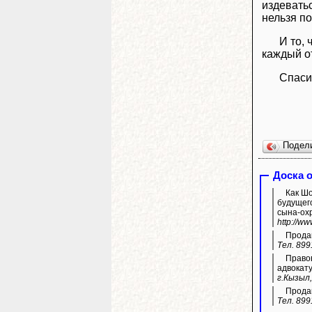
издеватьс
нельзя п
И то, 
каждый от
Спаси
Подел
Доска 
Как Шолбан Кар
будущего
сына-ох
http://w
Продам
Тел. 899
Правов
адвокату
г.Кызыл,
Продам
Тел. 899