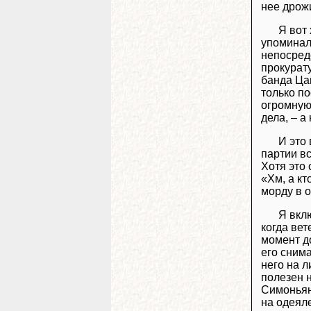
нее дрожи
Я вот
упоминал 
непосред
прокурату
банда Ца
только по
огромную
дела, – а
И это
партии вс
Хотя это
«Хм, а кт
морду в 
Я вкл
когда вет
момент до
его снима
него на 
полезен н
Симоньян,
на одеяле