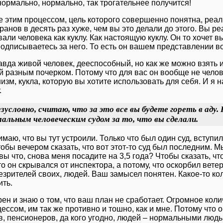
нормально, нормально, так трогательнее получится!
е этим процессом, цель которого совершенно понятна, реал
ранов в десять раз хуже, чем вы это делали до этого. Вы р
али человека как куклу. Как настоящую куклу. Он то хочет вы
подписываетесь за него. То есть он вашем представлении в
авда живой человек, дееспособный, но как же можно взять и
й разным почерком. Потому что для вас он вообще не челов
изм, кукла, которую вы хотите использовать для себя. И я н
.
езусловно, считаю, что за это все вы будете гореть в аду
альным человеческим судом за то, что вы сделали.
маю, что вы тут устроили. Только что был один суд, вступи
обы вечером сказать, что вот этот-то суд был последним. Мы
вы что, снова меня посадите на 3,5 года? Чтобы сказать, ч
то он скрывался от инспектора, а потому, что оскорбил вет
езрителей своих, людей. Ваш замысел понятен. Какое-то ко
ить.
рен и знаю о том, что ваш план не сработает. Огромное кол
ессом, им так же противно и тошно, как и мне. Потому что о
в, пенсионеров, да кого угодно, людей – нормальными людь