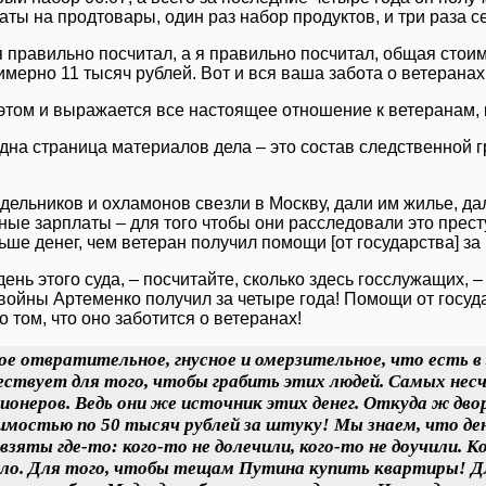
ты на продтовары, один раз набор продуктов, и три раза с
я правильно посчитал, а я правильно посчитал, общая стои
имерно 11 тысяч рублей. Вот и вся ваша забота о ветерана
 этом и выражается все настоящее отношение к ветеранам,
дна страница материалов дела – это состав следственной г
.
здельников и охламонов свезли в Москву, дали им жилье, д
ые зарплаты – для того чтобы они расследовали это прест
ше денег, чем ветеран получил помощи [от государства] за
ень этого суда, – посчитайте, сколько здесь госслужащих, –
 войны Артеменко получил за четыре года! Помощи от госуд
о том, что оно заботится о ветеранах!
е отвратительное, гнусное и омерзительное, что есть в 
ествует для того, чтобы грабить этих людей. Самых нес
ионеров. Ведь они же источник этих денег. Откуда ж дв
мостью по 50 тысяч рублей за штуку! Мы знаем, что ден
взяты где-то: кого-то не долечили, кого-то не доучили. 
сло. Для того, чтобы тещам Путина купить квартиры! Д