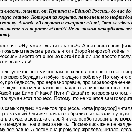
 власть, знаете, от Путина и «Единой России» до вас до 
мную свинью. Которая из корыта, наполненного нефтедол
 голову. А когда ей стучат и говорят: «Але!, Это ж здесь 
вываете и говорите: «Что?! Не позволим оскорблять вет
ыто].
 говорят: «Ну, может, хватит красть?». А вы снова свою фи
е позволим пересматривать итоги Второй мировой войны!». 
Россия» имеете отношение к этой войне? Вас просто послу
в не вылезали!
пользуете их, потому что вам не хочется говорить о настоящ
ь неловко обсуждать любую текущую проблему. Потому что с
, про бедность, про неравноправие, про здравоохранение, а
е люди типа меня начинают задавать слишком острые вопрос
Какой там Димон? Какой Путин? Давайте поговорим о том, к
 придуман этот процесс. Потому что не хочется вам говорит
из самых гадких моментов процесса, когда [прокурор] чита
ц показаний. Они же сначала собрались и сказали: ну, нужн
ать в суде, а дедушка старый и уже особо говорить не может
го мемуары, напишем за него... Посмеялись же еще над дед
му все равно. А потом она [прокурор Фролова] читала, дела