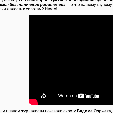
мся без попечения родителей»
. Но что нашему глупому
ь и жалость к сиротам? Ничто!
ым планом журналисты показали сироту
Вадима Ооржака
,