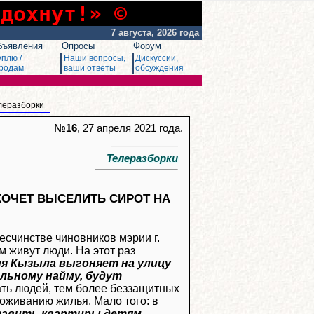
сдохнут!» ©
7 августа, 2026 года
бъявления
Опросы
Форум
уплю /
Наши вопросы,
Дискуссии,
родам
ваши ответы
обсуждения
леразборки
№16
, 27 апреля 2021 года.
Телеразборки
ХОЧЕТ ВЫСЕЛИТЬ СИРОТ НА
есчинстве чиновников мэрии г.
 живут люди. На этот раз
я Кызыла выгоняет на улицу
альному найму, будут
ть людей, тем более беззащитных
роживанию жилья. Мало того: в
тавить квартиры детям,