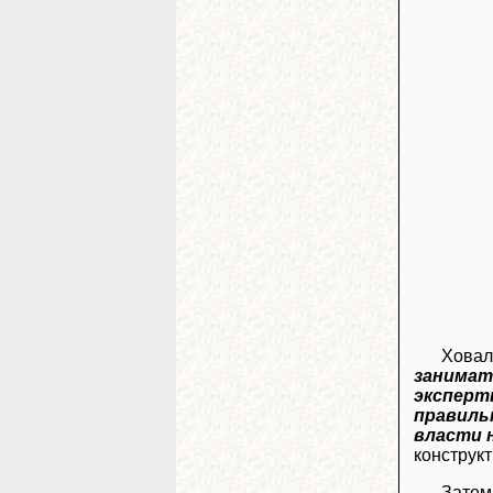
Ховал
занимат
эксперт
правиль
власти 
конструк
Затем