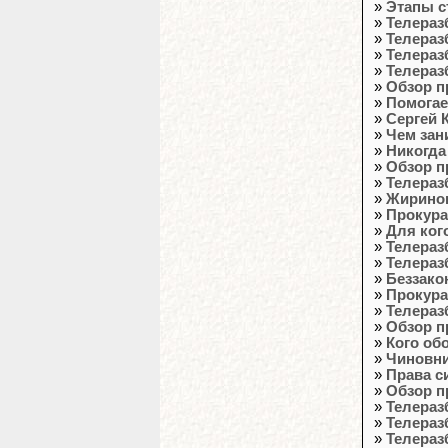
»
Этапы с
»
Телераз
»
Телераз
»
Телераз
»
Телераз
»
Обзор п
»
Помогае
»
Сергей 
»
Чем зан
»
Никогда
»
Обзор п
»
Телераз
»
Жиринов
»
Прокура
»
Для ког
»
Телераз
»
Телераз
»
Беззако
»
Прокура
»
Телераз
»
Обзор п
»
Кого об
»
Чиновни
»
Права с
»
Обзор п
»
Телераз
»
Телераз
»
Телераз