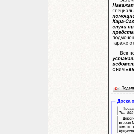
Наважап
специал
помощни
Кара-Са
слухи пр
предста
подмочена
гараже от
Все п
устанав
ведомс
с ним
«вн
Подел
Доска 
Продам
Тел. 899
Дороги
вторая М
землю -
Кужугет