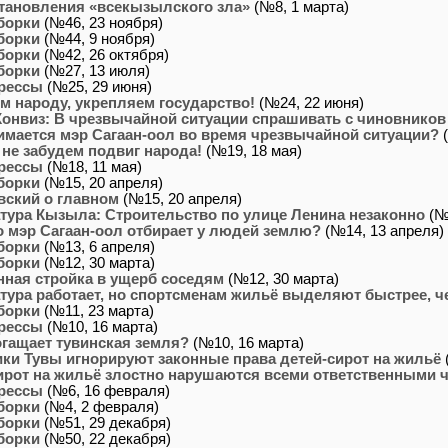
тановления «всекызылского зла»
(№8, 1 марта)
борки
(№46, 23 ноября)
борки
(№44, 9 ноября)
борки
(№42, 26 октября)
борки
(№27, 13 июля)
рессы
(№25, 29 июня)
м народу, укрепляем государство!
(№24, 22 июня)
Конвиз: В чрезвычайной ситуации спрашивать с чиновников
имается мэр Сагаан-оол во время чрезвычайной ситуации?
(
 не забудем подвиг народа!
(№19, 18 мая)
рессы
(№18, 11 мая)
борки
(№15, 20 апреля)
ский о главном
(№15, 20 апреля)
тура Кызыла: Строительство по улице Ленина незаконно
(№
о мэр Сагаан-оол отбирает у людей землю?
(№14, 13 апреля)
борки
(№13, 6 апреля)
борки
(№12, 30 марта)
нная стройка в ущерб соседям
(№12, 30 марта)
тура работает, но спортсменам жильё выделяют быстрее, ч
борки
(№11, 23 марта)
рессы
(№10, 16 марта)
огащает тувинская земля?
(№10, 16 марта)
ки Тувы игнорируют законные права детей-сирот на жильё
ирот на жильё злостно нарушаются всеми ответственными 
рессы
(№6, 16 февраля)
борки
(№4, 2 февраля)
борки
(№51, 29 декабря)
борки
(№50, 22 декабря)