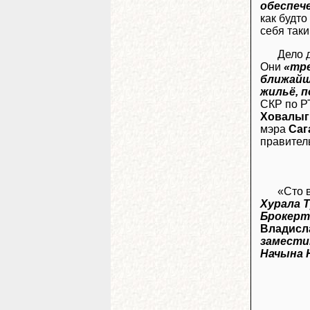
обеспеч
как будто
себя так
Дело 
Они
«тре
ближайш
жильё, п
СКР по Р
Ховалыг
мэра
Саг
правител
«Сто 
Хурала 
Брокерт
Владисл
замести
Начына 