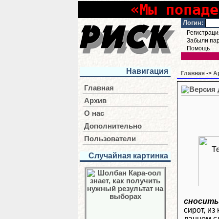
«Мы попаде
Логин:
Регистраци
Забыли па
Помощь
Навигация
Главная
->
А
Главная
Архив
О нас
Дополнительно
Пользователи
Случайная картинка
сносить
сирот, из
данном с