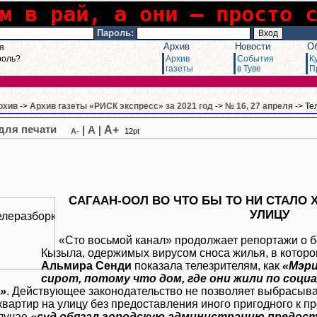
м в рай, а они – просто 
Пароль:
Архив
Новости
О
я
роль?
Архив
События
К
газеты
в Туве
П
рхив
->
Архив газеты «РИСК экспресс» за 2021 год
->
№ 16, 27 апреля
-> Те
A+
|
A
|
A-
12pt
САГААН-ООЛ ВО ЧТО БЫ ТО НИ СТАЛО 
УЛИЦУ
«Сто восьмой канал» продолжает репортажи о б
Кызыла, одержимых вирусом сноса жилья, в котором
Альмира Сенди
показала телезрителям, как
«Мэри
сирот, потому что дом, где они жили по соци
»
. Действующее законодательство не позволяет выбрасыва
 квартир на улицу без предоставления иного пригодного к п
лучае
«суд обязал городскую администрацию предос