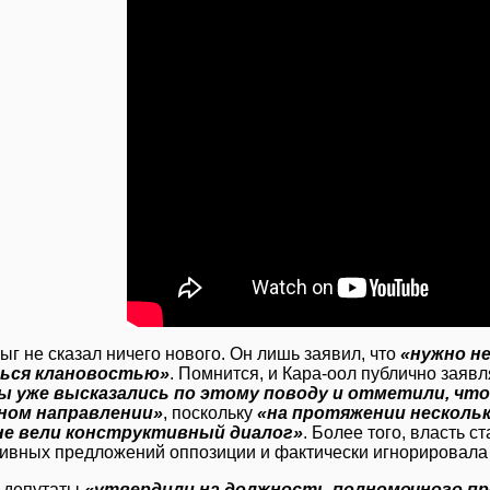
ыг не сказал ничего нового. Он лишь заявил, что
«нужно не
ься клановостью»
. Помнится, и Кара-оол публично заяв
ы уже высказались по этому поводу и отметили, что
ном направлении»
, поскольку
«на протяжении нескольк
не вели конструктивный диалог»
. Более того, власть с
тивных предложений оппозиции и фактически игнорировала 
 депутаты
«утвердили на должность полномочного п