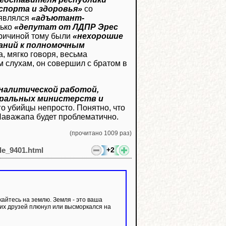
спорта и здоровья»
со
 являлся
«адъютант-
лько
«депутат от ЛДПР Эрес
ричиной тому были
«нехорошие
аний к полномочным
а, мягко говоря, весьма
м слухам, он совершил с братом в
аналитической работой,
ральных министерств и
го убийцы непросто. Понятно, что
аважапа будет проблематично.
(прочитано 1009 раз)
+2
cle_9401.html
кайтесь на землю. Земля - это ваша
ших друзей плюнул или высморкался на