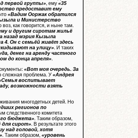
ид первой группы»
, ему
«35
арство предоставит ему
 что
«Вадим Ооржак обратился
 Кызыла и Министерство
о воз, как говорится, и ныне там.
му и другим сиротам жильё
да назад мэрия Кызыла
 4. Он с семьёй живёт здесь
выкидывают на улицу»
. И таких
уда, денег на аренду частного
ом до конца апреля»
.
документы:
«Вот моя очередь. За
то сложная проблема. У
«Андрея
«Семья воспитывает
аду, возможности взять
оживания многодетных детей. Но
удших регионов по
ым следственного комитета
ного бюджета»
. Таким образом,
 для сирот»
. В результате этого
шу над головой, хотя
»
. Таким образом,
«уровень