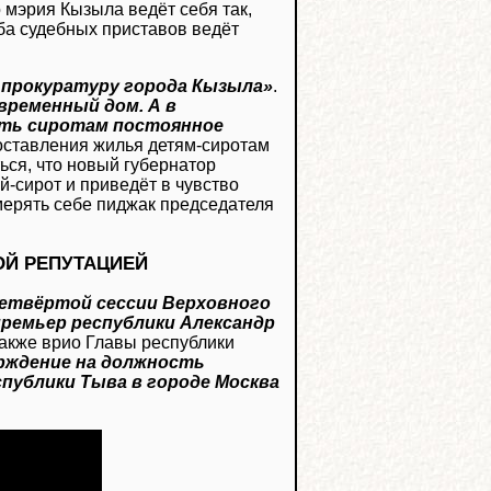
о мэрия Кызыла ведёт себя так,
жба судебных приставов ведёт
 прокуратуру города Кызыла»
.
временный дом. А в
ить сиротам постоянное
доставления жилья детям-сиротам
ься, что новый губернатор
-сирот и приведёт в чувство
мерять себе пиджак председателя
ОЙ РЕПУТАЦИЕЙ
четвёртой сессии Верховного
ремьер республики Александр
также врио Главы республики
рждение на должность
публики Тыва в городе Москва