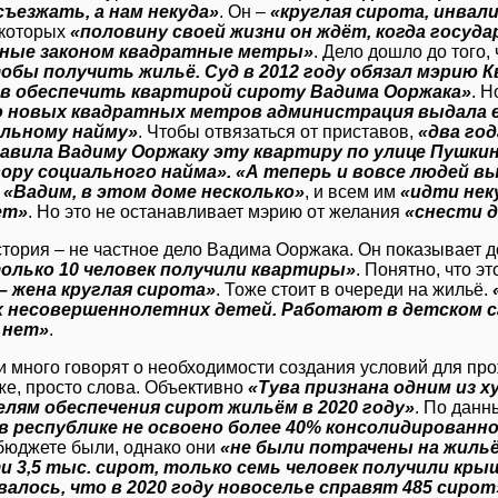
съезжать, а нам некуда»
. Он –
«круглая сирота, инвал
з которых
«половину своей жизни он ждёт, когда госуд
ные законом квадратные метры»
. Дело дошло до того,
чтобы получить жильё. Суд в 2012 году обязал мэрию
в обеспечить квартирой сироту Вадима Ооржака»
. Н
 новых квадратных метров администрация выдала е
альному найму»
. Чтобы отвязаться от приставов,
«два го
авила Вадиму Ооржаку эту квартиру по улице Пушкина
вору социального найма». «А теперь и вовсе людей 
к
«Вадим, в этом доме несколько»
, и всем им
«идти нек
ет»
. Но это не останавливает мэрию от желания
«снести д
стория – не частное дело Вадима Ооржака. Он показывает 
только 10 человек получили квартиры»
. Понятно, что э
– жена круглая сирота»
. Тоже стоит в очереди на жильё.
 несовершеннолетних детей. Работают в детском с
 нет»
.
и много говорят о необходимости создания условий для пр
же, просто слова. Объективно
«Тува признана одним из х
елям обеспечения сирот жильём в 2020 году»
. По данн
в республике не освоено более 40% консолидирован
 бюджете были, однако они
«не были потрачены на жильё
и 3,5 тыс. сирот, только семь человек получили кры
алось, что в 2020 году новоселье справят 485 сирот