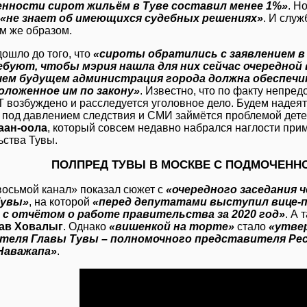
енности сирот жильём в Туве составил менее 1%»
. Н
«не знает об имеющихся судебных решениях»
. И слу
им же образом.
дошло до того, что
«сироты обратились с заявлением в
буют, чтобы мэрия нашла для них сейчас очередной 
ем будущем администрация города должна обеспеч
оложенное им по закону»
. Известно, что по факту непре
Т возбуждено и расследуется уголовное дело. Будем надеят
под давлением следствия и СМИ займётся проблемой детей
аан-оола
, который совсем недавно набрался наглости при
ьства Тувы.
ПОЛПРЕД ТУВЫ В МОСКВЕ С ПОДМОЧЕНН
восьмой канал» показал сюжет с
«очередного заседания 
Тувы»
, на которой
«перед депутатами выступил вице-п
 с отчётом о работе правительства за 2020 год»
. А 
ав Ховалыг
. Однако
«вишенкой на торте»
стало
«утве
теля Главы Тувы – полномочного представителя Рес
Наважапа»
.