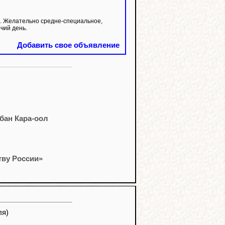
. Желательно средне-специальное,
чий день.
Добавить свое объявление
бан Кара-оол
тву России»
ля)