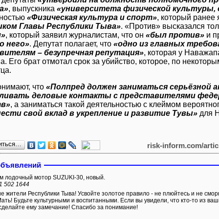
а»
, выпускника
«университета физической культуры, 
ьностью
«Физическая культура и спорт»
, который ранее
ком Главы Республики Тыва»
. «Против» высказался то
л»
, который заявил журналистам, что он
«был против»
и п
о него»
. Депутат полагает, что
«одно из главных требов
вителям – безупречная репутация»
, которая у Наважап
. Его брат отмотал срок за убийство, которое, по некоторы
ца.
онимают, что
«Полпред должен заниматься серьёзной 
ливать деловые контакты с представителями феде
тв»
, а заниматься такой деятельностью с клеймом вероятно
ести свой вклад в укрепление и развитие Тувы»
для Н
иться…
risk-inform.com/arti
объявлений
 лодочный мотор SUZUKI-30, новый.
1 502 1644
е жители Республики Тыва! Усвойте золотое правило - не плюйтесь и не смор
ать! Будьте культурными и воспитанными. Если вы увидели, что кто-то из ва
 сделайте ему замечание! Спасибо за понимание!