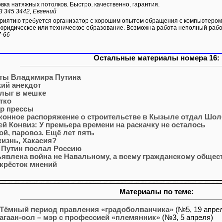
вка натяжных потолков. Быстро, качественно, гарантия.
3 345 3442, Евгений
иятию требуется организатор с хорошим опытом обращения с компьютером
юридическое или техническое образование. Возможна работа неполный рабо
7-66
Остальные материалы номера 16:
ты Владимира Путина
ий анекдот
лыг в мешке
тко
р прессы
конное распоряжение о строительстве в Кызыле отдал Шол
ей Конвиз: У премьера времени на раскачку не осталось
ой, паровоз. Ещё лет пять
жизнь, Хакасия?
 Путин послал Россию
явлена война не Навальному, а всему гражданскому общес
крёсток мнений
Материалы по теме:
Тёмный период правления «градоболванчика»
(№5, 19 апре
агаан-оол – мэр с профессией «племянник»
(№3, 5 апреля)