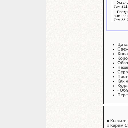
Устано
Тел. 891
Предпр
высшее 
Тел. 66-
Цита
Свеж
Хова
Коро
Обзо
Неза
Серг
Пост
Как 
Куда
«Объ
Пере
»
Кызыл: 
»
Карим С