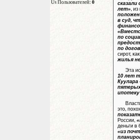
Пользователей:
0
сказали 
лет»
, и
положен
в суд, 
финансо
«Вместо
по соци
предост
по дого
сирот, ка
жилья н
Эта и
10 лет 
Куулара 
пятерых
ипотеку
Власт
это, похо
показат
России,
«
деньги в
«из почт
планиров