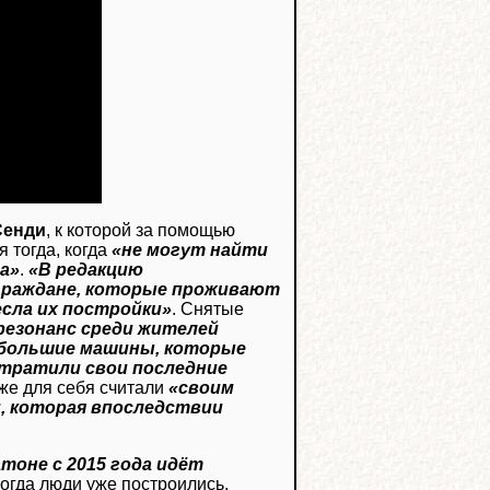
Сенди
, к которой за помощью
я тогда, когда
«не могут найти
да»
.
«В редакцию
 граждане, которые проживают
сла их постройки»
. Снятые
езонанс среди жителей
 большие машины, которые
тратили свои последние
уже для себя считали
«своим
и, которая впоследствии
тоне с 2015 года идёт
 когда люди уже построились,