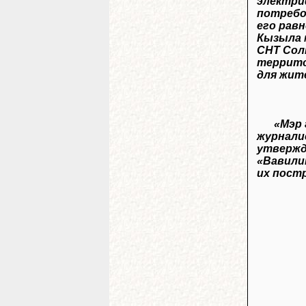
электри
потребо
его рав
Кызыла 
СНТ Сол
террит
для жит
«Мэр 
журнали
утвержд
«Вавили
их пост