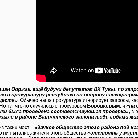
иан Ооржак, ещё будучи депутатом ВХ Тувы, по запр
ся в прокуратуру республики по вопросу электрифик
ществ»
. Обычно наша прокуратура игнорирует запросы, 
Но тут что-то случилось с прокурором
Боровковым
, и
«на 
ики была проведена соответствующая проверка»
, в
ызыле в районе Вавилинского затона люди годами жи
из таких мест –
«дачное общество этого района под на
ко ни пытались жители этого общества
«отстоять у мэрии