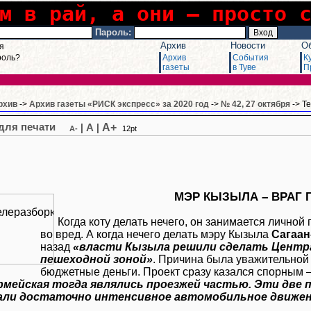
м в рай, а они – просто 
Пароль:
Архив
Новости
О
я
роль?
Архив
События
К
газеты
в Туве
П
рхив
->
Архив газеты «РИСК экспресс» за 2020 год
->
№ 42, 27 октября
-> Т
A+
|
A
|
A-
12pt
МЭР КЫЗЫЛА – ВРАГ
Когда коту делать нечего, он занимается личной 
во вред. А когда нечего делать мэру Кызыла
Сагаан
назад
«власти Кызыла решили сделать Центр
пешеходной зоной»
. Причина была уважительной
бюджетные деньги. Проект сразу казался спорным 
рмейская тогда являлись проезжей частью. Эти две 
али достаточно интенсивное автомобильное движен