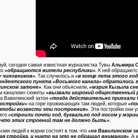
уй, сегодня самая известная журналистка Тувы
Альмира 
но
«обращаются жители республики»
. К ней обращаютс
у чиновников»
. Так случилось и
«в конце лета этого го
ондентского пункта «Восьмого канала» обратились
линском затоне»
. Как они объяснили,
«мэрия Кызыла сне
м каналом» сюжеты
«вызвали широкий общественный р
На Вавилинский затон
«тогда действительно приехали
постройки»
на г
о
ре проживающих там людей, которые
«по
 чтобы возвести эти построения»
. Эти постройки они 
 его
«строили почти год, буквально под носом у мэри
, что этих строений там не должно быть»
.
нзии людей к мэрии состоят в том, что
«на Вавилинском за
ая стройка, и никто на это не обращал внимания»
. А