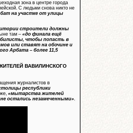
шеходная зона в центре города
ейской. С людьми снова никто не
бат на участке от улицы
ритории строители должны
ныне там –
«до финала ещё
билисты, чтобы попасть в
мов или ставят на обочине и
о Арбата – более 11,5
 ЖИТЕЛЕЙ ВАВИЛИНСКОГО
ращения журналистов в
столицы республики
оже,
«мытарства жителей
 не остались незамеченными»
.