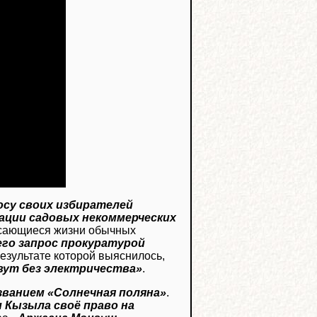
осу своих избирателей
ации садовых некоммерческих
касающиеся жизни обычных
его запрос прокуратурой
 результате которой выяснилось,
вут без электричества»
.
званием «Солнечная поляна»
.
 Кызыла своё право на