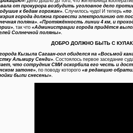
фикацию»
! Дело дошло до того, что жительница кооперат
вала от прокурора возбудить уголовное дело против
нодушие к бедам горожан»
. Случилось чудо! И теперь
«по
мэрия города должна провести электролинию от пос
нечная поляна»
.
«Протяжённость линии 4 км, и прохо
ории»
, так что
«Администрации города придётся вылож
елей Солнечной поляны»
.
ДОБРО ДОЛЖНО БЫТЬ С КУЛА
города Кызыла Сагаан-оол обиделся на «Восьмой канал
стку Альмиру Сенди»
. Состоялось первое заседание суд
ает, что сотрудник СМИ оскорбила его честь и дос
нском затоне»
, по поводу которого
«в редакцию обрати
ройки были снесены»
.