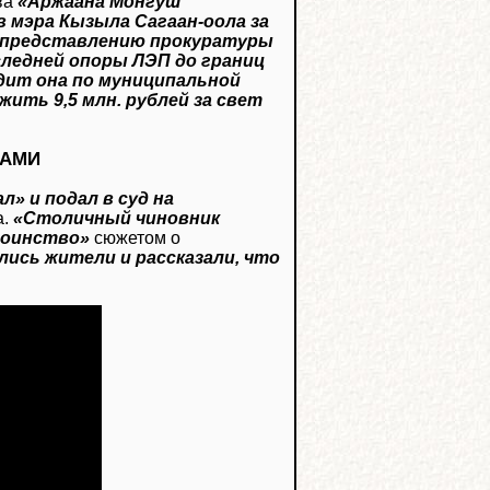
ива
«Аржаана Монгуш
 мэра Кызыла Сагаан-оола за
 представлению прокуратуры
ледней опоры ЛЭП до границ
дит она по муниципальной
ить 9,5 млн. рублей за свет
КАМИ
» и подал в суд на
а.
«Столичный чиновник
тоинство»
сюжетом о
лись жители и рассказали, что