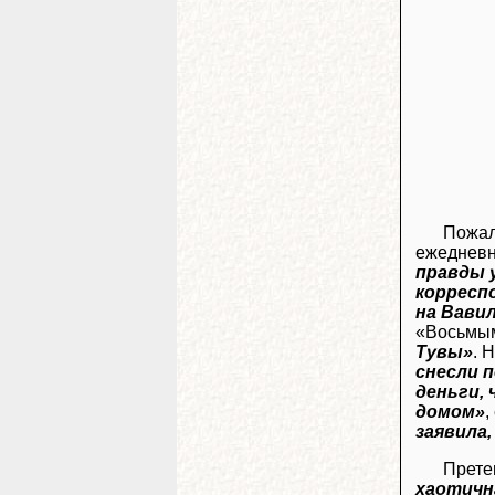
Пожал
ежеднев
правды 
корресп
на Вави
«Восьмы
Тувы»
. 
снесли 
деньги,
домом»
,
заявила
Прете
хаотичн