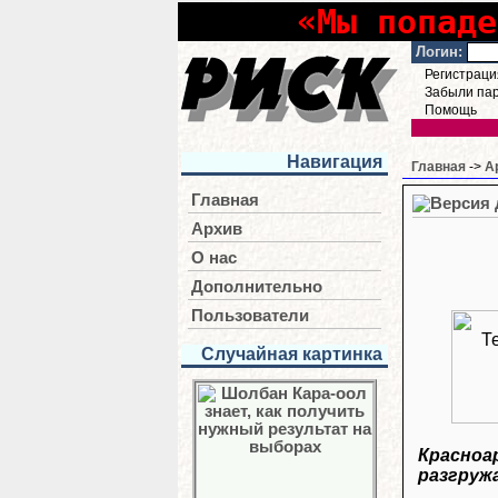
«Мы попаде
Логин:
Регистраци
Забыли па
Помощь
Навигация
Главная
->
А
Главная
Архив
О нас
Дополнительно
Пользователи
Случайная картинка
Красноа
разгруж