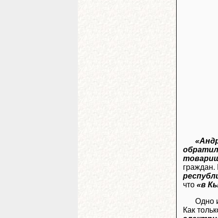
«Андр
обратил
товари
граждан. 
республ
что
«в К
Одно 
Как толь