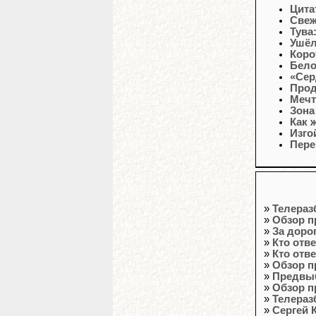
Цита
Свеж
Тува
Ушёл
Коро
Бело
«Сер
Прод
Мечт
Зона
Как 
Изго
Пере
»
Телераз
»
Обзор п
»
За доро
»
Кто отв
»
Кто отв
»
Обзор п
»
Предвы
»
Обзор п
»
Телераз
»
Сергей 