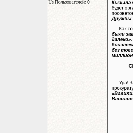
Пользователей:
0
Кызыла 
будет ор
посовето
Дружбы 
Как с
были за
далеко»
близлеж
без того
миллион
С
Ура! 
прокурат
«Вавили
Вавилин