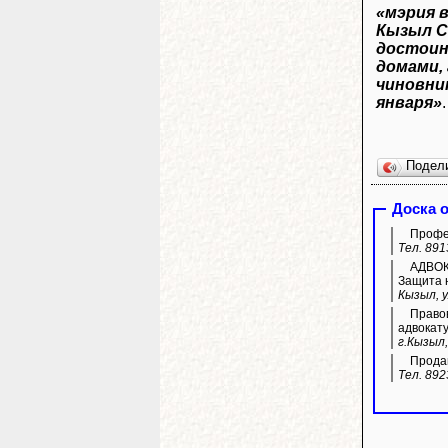
«мэрия в
Кызыл С
достои
домами,
чиновни
января»
.
Подел
Доска 
Профес
Тел. 891
АДВОКА
Защита н
Кызыл, у
Правов
адвокату
г.Кызыл,
Продам
Тел. 892