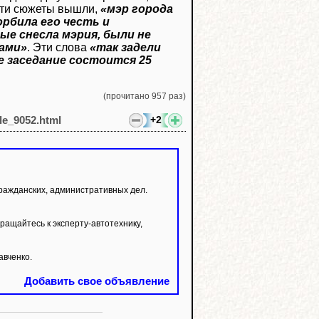
 эти сюжеты вышли,
«мэр города
рбила его честь и
ые снесла мэрия, были не
ами»
. Эти слова
«так задели
е заседание состоится 25
(прочитано 957 раз)
+2
cle_9052.html
ражданских, административных дел.
ащайтесь к эксперту-автотехнику,
авченко.
Добавить свое объявление