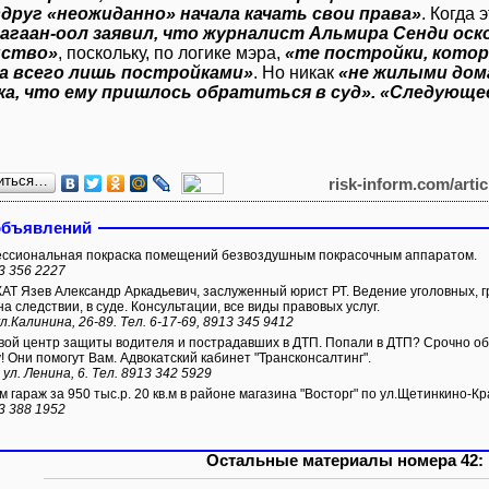
друг «неожиданно» начала качать свои права»
. Когда
агаан-оол заявил, что журналист Альмира Сенди оско
нство»
, поскольку, по логике мэра,
«те постройки, котор
 а всего лишь постройками»
. Но никак
«не жилыми дом
ка, что ему пришлось обратиться в суд». «Следующе
иться…
risk-inform.com/arti
объявлений
сиональная покраска помещений безвоздушным покрасочным аппаратом.
3 356 2227
Т Язев Александр Аркадьевич, заслуженный юрист РТ. Ведение уголовных, г
а следствии, в суде. Консультации, все виды правовых услуг.
л.Калинина, 26-89. Тел. 6-17-69, 8913 345 9412
ой центр защиты водителя и пострадавших в ДТП. Попали в ДТП? Срочно обр
! Они помогут Вам. Адвокатский кабинет "Трансконсалтинг".
 ул. Ленина, 6. Тел. 8913 342 5929
 гараж за 950 тыс.р. 20 кв.м в районе магазина "Восторг" по ул.Щетинкино-Кр
3 388 1952
Остальные материалы номера 42: