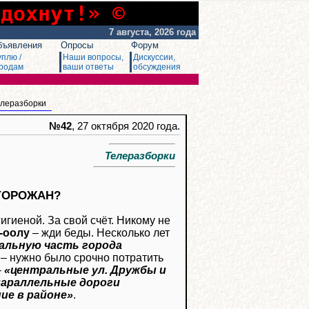
сдохнут!» ©
7 августа, 2026 года
бъявления
Опросы
Форум
уплю /
Наши вопросы,
Дискуссии,
родам
ваши ответы
обсуждения
елеразборки
№42
, 27 октября 2020 года.
Телеразборки
 ГОРОЖАН?
гигиеной. За свой счёт. Никому не
-оолу
– жди беды. Несколько лет
альную часть города
 – нужно было срочно потратить
–
«центральные ул. Дружбы и
параллельные дороги
ие в районе»
.