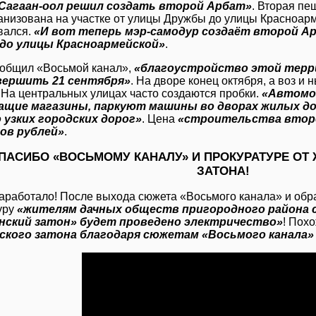
Сагаан-оол решил создать второй Арбат»
. Вторая пе
ганизована на участке от улицы Дружбы до улицы Красноарм
вался.
«И вот теперь мэр-самодур создаёт второй Ар
до улицы Красноармейской»
.
ообщил «Восьмой канал»,
«благоустройство этой тер
вершить 21 сентября»
. На дворе конец октября, а воз и 
. На центральных улицах часто создаются пробки.
«Автомо
ащие магазины, паркуют машины во дворах жилых до
 узких городских дорог»
. Цена
«строительства второг
ов рублей»
.
ПАСИБО «ВОСЬМОМУ КАНАЛУ» И ПРОКУРАТУРЕ ОТ
ЗАТОНА!
Заработало! После выхода сюжета «Восьмого канала» и об
уру
«жителям дачных обществ пригородного района 
нский затон» будет проведено электричество»
! Пох
ского затона благодаря сюжетам «Восьмого канала»