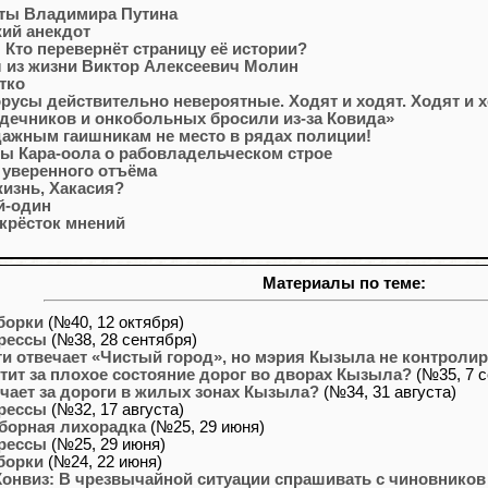
ты Владимира Путина
ий анекдот
: Кто перевернёт страницу её истории?
 из жизни Виктор Алексеевич Молин
тко
русы действительно невероятные. Ходят и ходят. Ходят и 
дечников и онкобольных бросили из-за Ковида»
ажным гаишникам не место в рядах полиции!
ы Кара-оола о рабовладельческом строе
 уверенного отъёма
жизнь, Хакасия?
й-один
крёсток мнений
Материалы по теме:
борки
(№40, 12 октября)
рессы
(№38, 28 сентября)
ги отвечает «Чистый город», но мэрия Кызыла не контролир
етит за плохое состояние дорог во дворах Кызыла?
(№35, 7 с
ечает за дороги в жилых зонах Кызыла?
(№34, 31 августа)
рессы
(№32, 17 августа)
борная лихорадка
(№25, 29 июня)
рессы
(№25, 29 июня)
борки
(№24, 22 июня)
Конвиз: В чрезвычайной ситуации спрашивать с чиновников