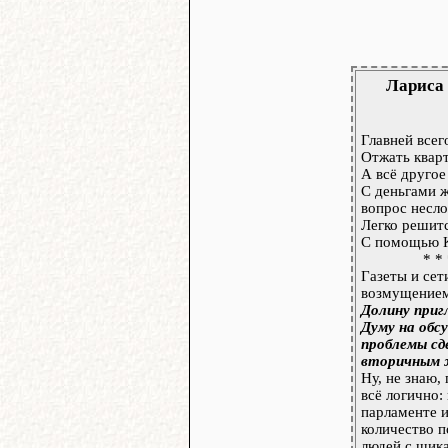
Лариса 
Главней всег
Отжать квар
А всё другое
С деньгами ж
вопрос несл
Легко решит
С помощью 
* *
Газеты и сет
возмущение
Долину приг
Думу на обс
проблемы сд
вторичным 
Ну, не знаю,
всё логично: 
парламенте 
количество 
людей с шик