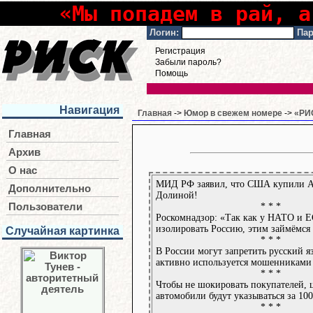
«Мы попадем в рай, а
Логин:
Пар
Регистрация
Забыли пароль?
Помощь
Навигация
Главная
->
Юмор в свежем номере
->
«РИС
Главная
Архив
О нас
МИД РФ заявил, что США купили А
Дополнительно
Долиной!
* * *
Пользователи
Роскомнадзор: «Так как у НАТО и Е
изолировать Россию, этим займёмся
Случайная картинка
* * *
В России могут запретить русский я
активно используется мошенниками 
* * *
Чтобы не шокировать покупателей, 
автомобили будут указываться за 100
* * *