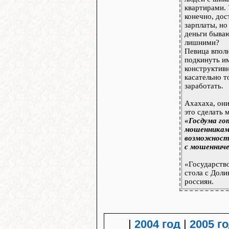
квартирами. 
конечно, до
зарплаты, но
деньги быва
лишними?
Певица впол
подкинуть и
конструктив
касательно т
заработать.
Ахахаха, они
это сделать 
«Госдума гот
мошенникам
возможность
с мошеннич
«Государство
стола с Доли
россиян.
|
2004 год
|
2005 г