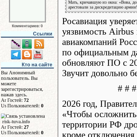
Мать, кричавшую из окна: «Вова, до
арестовали за дискредитацию армии
Росавиация уверяет
Комментариев: 0
уязвимость Airbus 
Ссылки
авиакомпаний Росс
по официальным д
обновляют ПО с 20
Кто на сайте
Звучит довольно б
Вы Анонимный
пользователь. Вы
можете
# # #
зарегистрироваться,
нажав
здесь
.
Гостей:
72
2026 год, Правите
Пользователей:
0
«Чтобы осложнить
risk-tuva.info
территории РФ др
Гостей:
27
кроме отключения 
Пользователей:
0