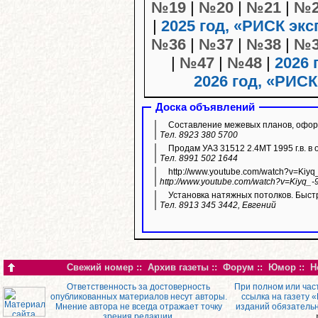
№19
|
№20
|
№21
|
№2
|
2025 год, «РИСК экс
№36
|
№37
|
№38
|
№3
|
№47
|
№48
|
2026 
2026 год, «РИСК
Доска объявлений
Составление межевых планов, оформ
Тел. 8923 380 5700
Продам УАЗ 31512 2.4МТ 1995 г.в. в 
Тел. 8991 502 1644
http://www.youtube.com/watch?v=Kiyq
http://www.youtube.com/watch?v=Kiyq_-
Установка натяжных потолков. Быстр
Тел. 8913 345 3442, Евгений
Свежий номер
::
Архив газеты
::
Форум
::
Юмор
::
Н
Ответственность за достоверность
При полном или час
опубликованных материалов несут авторы.
ссылка на газету 
Мнение автора не всегда отражает точку
изданий обязатель
зрения редакции.