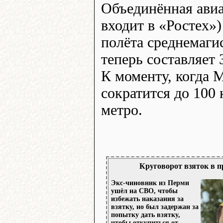
Объединённая ави
входит в «Ростех»)
полёта среднемаги
теперь составляет
К моменту, когда 
сократится до 100 
метро.
Круговорот взяток в п
Экс-чиновник из Перми
ушёл на СВО, чтобы
избежать наказания за
взятку, но был задержан за
попытку дать взятку,
чтобы откупиться от