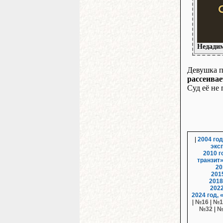
Недадим
Девушка п
рассеивае
Суд её не
|
2004 год
экс
2010 г
транзит
20
201
2018
2022
2024 год,
|
№16
|
№1
№32
|
№