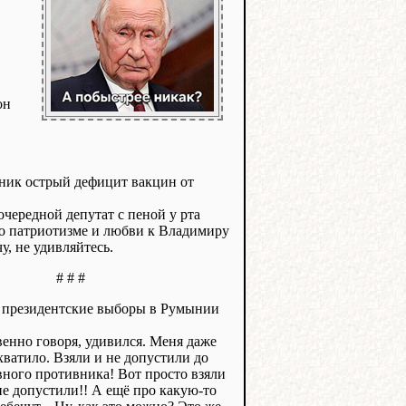
он
ник острый дефицит вакцин от
очередной депутат с пеной у рта
 о патриотизме и любви к Владимиру
, не удивляйтесь.
# # #
л президентские выборы в Румынии
венно говоря, удивился. Меня даже
ватило. Взяли и не допустили до
ного противника! Вот просто взяли
не допустили!! А ещё про какую-то