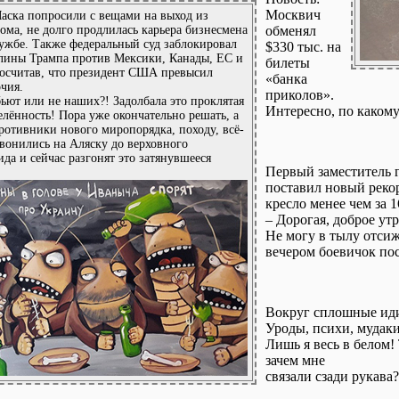
Москвич
аска попросили с вещами на выход из
ома, не долго продлилась карьера бизнесмена
обменял
лужбе. Также федеральный суд заблокировал
$330 тыс. на
лины Трампа против Мексики, Канады, ЕС и
билеты
посчитав, что президент США превысил
«банка
чия.
приколов».
ьют или не наших?! Задолбала это проклятая
Интересно, по каком
елённость! Пора уже окончательно решать, а
противники нового миропорядка, походу, всё-
звонились на Аляску до верховного
да и сейчас разгонят это затянувшееся
Первый заместитель 
поставил новый рекор
кресло менее чем за 1
– Дорогая, доброе утр
Не могу в тылу отсиж
вечером боевичок по
Вокруг сплошные ид
Уроды, психи, мудаки
Лишь я весь в белом!
зачем мне
связали сзади рукава?