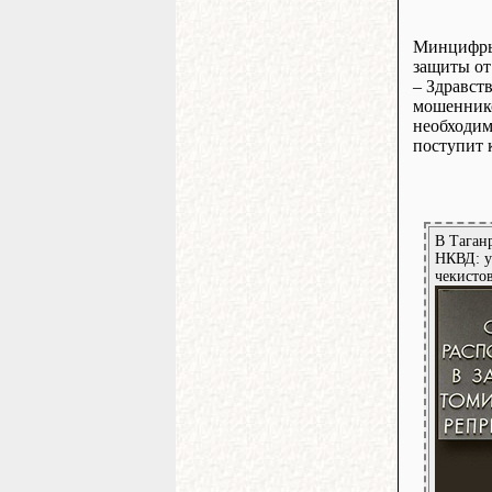
Минцифры 
защиты от
– Здравст
мошеннико
необходим
поступит к
В Таган
НКВД: у
чекистов