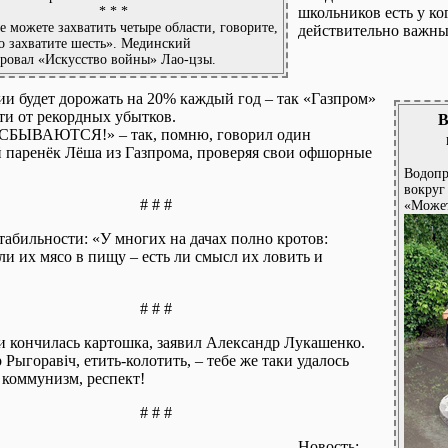
* * *
школьников есть у ко
е можете захватить четыре области, говорите,
действительно важны
ро захватите шесть». Мединский
ровал «Искусство войны» Лао-цзы.
сии будет дорожать на 20% каждый год – так «Газпром»
сти от рекордных убытков.
В
БЫВАЮТСЯ!» – так, помню, говорил один
 паренёк Лёша из Газпрома, проверяя свои офшорные
Водопр
вокруг
# # #
«Может
табильности: «У многих на дачах полно кротов:
ли их мясо в пищу – есть ли смысл их ловить и
.
# # #
и кончилась картошка, заявил Александр Лукашенко.
Рыгоравіч, етить-колотить, – тебе же таки удалось
 коммунизм, респект!
# # #
Новость: