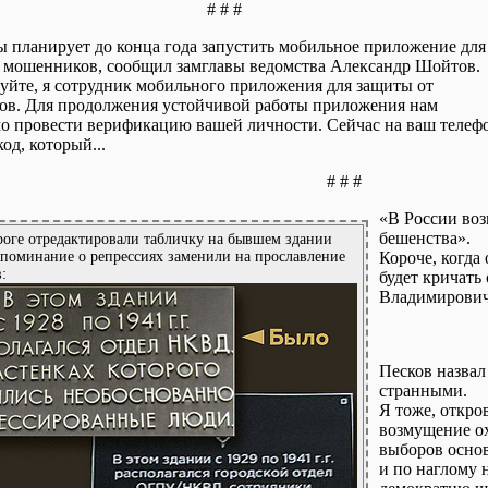
# # #
планирует до конца года запустить мобильное приложение для
 мошенников, сообщил замглавы ведомства Александр Шойтов.
вуйте, я сотрудник мобильного приложения для защиты от
в. Для продолжения устойчивой работы приложения нам
о провести верификацию вашей личности. Сейчас на ваш телеф
од, который...
# # #
«В России воз
бешенства».
роге отредактировали табличку на бывшем здании
поминание о репрессиях заменили на прославление
Короче, когда 
:
будет кричать
Владимировичу
Песков назва
странными.
Я тоже, откро
возмущение ох
выборов основ
и по наглому 