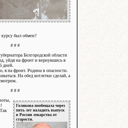
у курсу был обмен?
# # #
губернатора Белгородской области
д, уйдя на фронт и вернувшись в
6 дней.
о, я на фронт. Родина в опасности.
иваться. На обед котлетки сделай, а
смотрим.
# # #
иоты,
!
Голикова пообещала через
 Так
пять лет наладить выпуск
в России лекарства от
старости.