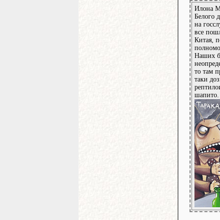
Илона М
Белого д
на госс
все пош
Китая, 
полномо
Наших б
неопред
то там 
таки до
рептилои
шапито.