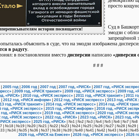
демократию ще
просто кощунс
Суд в Башкорт
переписывателям истории посвящается!
эмодзи с обло
запрещённой 
опыталась объяснить в суде, что на эмодзи изображена дисперси
тся в радугу
.
 понял: в постановлении вместо
дисперсии
написано
«диверсия 
# # #
|
2005 год
|
2006 год
|
2007 год
|
2007 год, «РИСК»
|
2007 год, «РИСК экспре
пресс»
|
2009 год, «РИСК транзит»
|
2009 год, «РИСК экспресс»
|
2009 год, 
од, «РИСК»
|
2010 год, «РИСК экспресс»
|
2011 год, «РИСК транзит»
|
2011 г
»
|
2012 год, «РИСК информ»
|
2012 год, «РИСК экспресс»
|
2013 год, «РИСК
13 год, «РИСК транзит»
|
2014 год, «РИСК экспресс»
|
2014 год, «РИСК тран
5 год, «РИСК экспресс»
|
2015 год, «РИСК информ»
|
2016 год, «РИСК экспр
 год, «РИСК экспресс»
|
2019 год, «РИСК экспресс»
|
2020 год, «РИСК эксп
 год, «РИСК экспресс»
|
2022 год, «РИСК»
|
2023 год, «РИСК»
|
2023 год, «
 «РИСК экспресс»
|
2025 год, «РИСК»
|
№1
|
№2
|
№3
|
№4
|
№5
|
№6
|
№7
|
№8
7
|
№18
|
№19
|
№20
|
№21
|
№22
|
№23
|
№24
|
№25
|
№26
|
№27
|
№28
|
№29
|
33
|
№34
|
№35
|
№36
|
№37
|
№38
|
№39
|
№40
|
№41
|
№42
|
№43
|
№44
|
№45
2026 год, «РИСК на Енисее»
|
2026 год, «РИСК экспресс»
|
2026 г