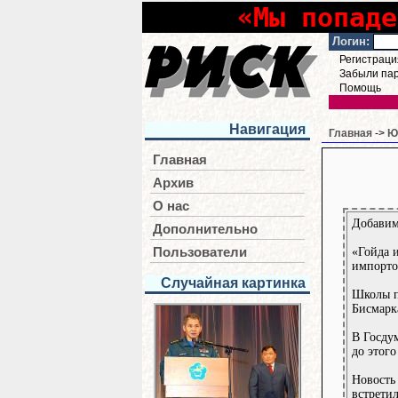
«Мы попаде
Логин:
Регистраци
Забыли па
Помощь
Навигация
Главная
->
Ю
Главная
Архив
О нас
Добавим
Дополнительно
«Гойда и
Пользователи
импорто
Случайная картинка
Школы п
Бисмарк
В Госду
до этог
Новость
встрети