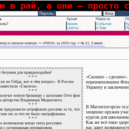
м в рай, а они – просто 
Пароль:
Архив
Новости
О
я
роль?
Архив
События
К
газеты
в Туве
П
мор в свежем номере
->
«РИСК» за 2025 год
-> № 21, 3 июня
 безумия для правдоподобия!
«Сказано – сделано».
* * *
ли не Гойда, вот в чём вопрос». В России
переименовании Фло
заместили «Гамлета».
Украину и заключени
* * *
олучат новую брошюру с цитатами Отто фон
а авторства Владимира Мединского.
* * *
В Магнитогорске осу
ме предложили штрафовать россиян за то, что
хищение оружия учас
о они ни за что не были оштрафованы.
курсов для школьнико
* * *
Как же всё-таки здор
 о возможном конце света россияне
нас дают возможность
ли с осторожным оптимизмом.