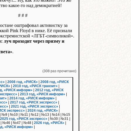
бечут... Ну, как это можно? Это же
тво какое-то над демократией!
# # #
остане оштрафовал активистку за
жкой Pink Floyd в нике. Её признали
экстремистской «ЛГБТ-символикой».
я:
луч проходит через призму и
света»
.
(308 раз прочитано)
сс»
|
2008 год, «РИСК»
|
2008 год, «РИСК
«РИСК»
|
2010 год, «РИСК транзит»
|
од, «РИСК информ»
|
2012 год, «РИСК
 экспресс»
|
2013 год, «РИСК информ»
|
зит»
|
2014 год, «РИСК информ»
|
есс»
|
2017 год, «РИСК экспресс»
|
ресс»
|
2021 год, «РИСК экспресс»
|
РИСК экспресс»
|
2024 год, «РИСК»
|
|
№9
|
№10
|
№11
|
№12
|
№13
|
№14
|
№15
2025 год, «РИСК экспресс»
|
№30
|
№31
|
|
№46
|
№47
|
№48
|
2026 год, «РИСК»
|
од, «РИСК информ»
|