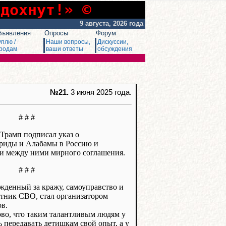
сдохнут!» ©
9 августа, 2026 года
бъявления
Опросы
Форум
уплю /
Наши вопросы,
Дискуссии,
родам
ваши ответы
обсуждения
№21.
3 июня 2025 года.
# # #
 Трамп подписал указ о
риды и Алабамы в Россию и
и между ними мирного соглашения.
# # #
жденный за кражу, самоуправство и
тник СВО, стал организатором
в.
ово, что таким талантливым людям у
 передавать детишкам свой опыт, а у