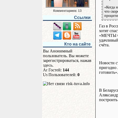
«Когда н
Комментариев: 13
что ско
процити
Ссылки
Газ в Рос
хотят спа
«МЕЧТЫ С
удачливый
Кто на сайте
счёта.
Вы Анонимный
пользователь. Вы можете
зарегистрироваться, нажав
Новости с
здесь
.
пригодно 
Гостей:
144
готовить»
Пользователей:
0
risk-tuva.info
В Беларус
Аляксандр 
построить