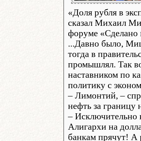
«Доля рубля в экс
сказал Михаил М
форуме «Сделано 
...Давно было, Ми
тогда в правитель
промышлял. Так в
наставником по к
политику с эконо
– Лимонтий, – спр
нефть за границу н
– Исключительно в
Алигархи на долла
банкам прячут! А 