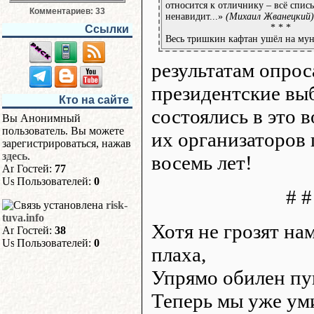
относится к отличнику – всё списы
Комментариев: 33
ненавидит...»
(Михаил Жванецкий)
* * *
Ссылки
Весь тришкин кафтан ушёл на мун
результатам опрос
президентские вы
Кто на сайте
состоялись в это в
Вы Анонимный
пользователь. Вы можете
их организаторов 
зарегистрироваться, нажав
здесь
.
восемь лет!
Гостей:
77
Пользователей:
0
# #
risk-
tuva.info
Хотя не грозят нам
Гостей:
38
Пользователей:
0
плаха,
Упрямо обилен пу
Теперь мы уже уми