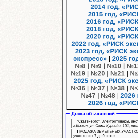
2014 год, «РИ
2015 год, «РИС
2016 год, «РИС
2018 год, «РИС
2020 год, «РИС
2022 год, «РИСК эк
2023 год, «РИСК э
экспресс»
|
2025 го
№8
|
№9
|
№10
|
№1
№19
|
№20
|
№21
|
№
2025 год, «РИСК эк
№36
|
№37
|
№38
|
№
№47
|
№48
|
2026 
2026 год, «РИС
Доска объявлений
"Скатэнерго". Электротовары, инс
г.Кызыл, ул. Оюна Курседи, 151, тел
ПРОДАЖА ЗЕМЕЛЬНЫХ УЧАСТКОВ ИЖ
участков от 7 до 9 соток.