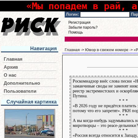
«Мы попадем в рай, а
Логин:
Пар
Регистрация
Забыли пароль?
Помощь
Навигация
Главная
->
Юмор в свежем номере
->
«Р
Главная
Архив
О нас
Роскомнадзор внёс слова песни «
Дополнительно
заманчивые своды не заменят нико
реестр экстремистских и оскорбл
Пользователи
Путина.
* * *
Случайная картинка
«В 2026 году не придётся платить 
потому что его запретят». РКН по
* * *
А вы когда-нибудь задумывались н
миротворцы – это peace-дельники?
* * *
«Россия всегда относится к Западу