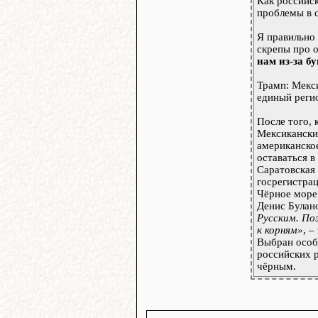
Как российс
проблемы в 
Я правильно
скрепы про o
нам из-за б
Трамп: Мекс
единый регио
После того,
Мексикански
американско
оставаться в
Саратовская
госрегистра
Чёрное море
Денис Булан
Русским. По
к корням»
, –
Выбран особ
российских 
чёрным.