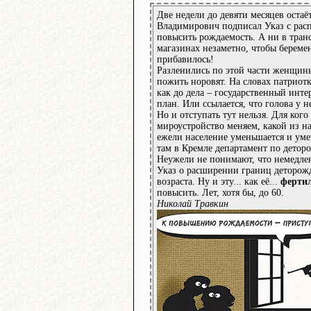
Две недели до девяти месяцев остаё
Владимирович подписал Указ с рас
повысить рождаемость. А ни в транс
магазинах незаметно, чтобы берем
прибавилось!
Разленились по этой части женщины
пожить норовят. На словах патриотк
как до дела – государственный инте
план. Или ссылается, что голова у н
Но и отступать тут нельзя. Для кого
мироустройство меняем, какой из н
ежели население уменьшается и уме
там в Кремле департамент по детор
Неужели не понимают, что немедле
Указ о расширении границ деторож
возраста. Ну и эту... как её...
ферти
повысить. Лет, хотя бы, до 60.
Николай Травкин