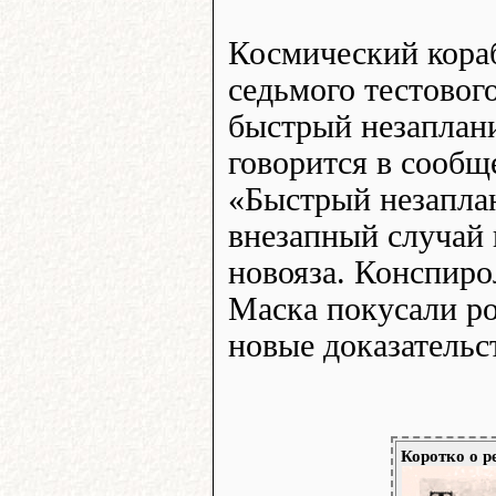
Космический кораб
седьмого тестовог
быстрый незаплан
говорится в сообщ
«Быстрый незапла
внезапный случай 
новояза. Конспиро
Маска покусали ро
новые доказательс
Коротко о р