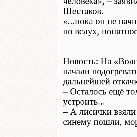
человека», – заяв
Шестаков.
«...пока он не нач
но вслух, понятное
Новость: На «Вол
начали подогревать
дальнейшей откач
– Осталось ещё то
устроить...
– А лисички взяли
синему пошли, мор