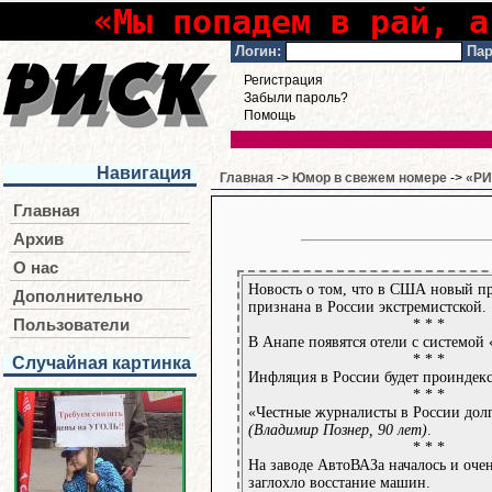
«Мы попадем в рай, а
Логин:
Пар
Регистрация
Забыли пароль?
Помощь
Навигация
Главная
->
Юмор в свежем номере
->
«РИ
Главная
Архив
О нас
Новость о том, что в США новый пр
Дополнительно
признана в России экстремистской.
* * *
Пользователи
В Анапе появятся отели с системой 
* * *
Случайная картинка
Инфляция в России будет проиндек
* * *
«Честные журналисты в России дол
(Владимир Познер, 90 лет)
.
* * *
На заводе АвтоВАЗа началось и оче
заглохло восстание машин.