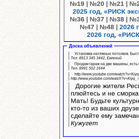
№19
|
№20
|
№21
|
№
2025 год, «РИСК эк
№36
|
№37
|
№38
|
№
№47
|
№48
|
2026 
2026 год, «РИС
Доска объявлений
Установка натяжных потолков. Быстр
Тел. 8913 345 3442, Евгений
Продам гараж на две машины, есть 
Тел. 8991 502 1644
http://www.youtube.com/watch?v=Kiy
http://www.youtube.com/watch?v=Kiyq_
Дорогие жители Респ
плюйтесь и не сморка
Мать! Будьте культур
кто-то из ваших друз
сделайте ему замечан
Кужугет