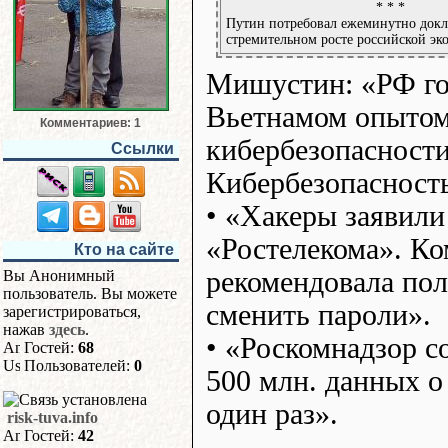
* * *
Путин потребовал ежеминутно докл
стремительном росте российской эк
Мишустин: «РФ гот
Вьетнамом опытом
Комментариев: 1
кибербезопасности
Ссылки
Кибербезопасность
• «Хакеры заявили
«Ростелекома». К
Кто на сайте
рекомендовала пол
Вы Анонимный
пользователь. Вы можете
сменить пароли».
зарегистрироваться,
нажав
здесь
.
• «Роскомнадзор с
Гостей:
68
Пользователей:
0
500 млн. данных о
один раз».
risk-tuva.info
Гостей:
42