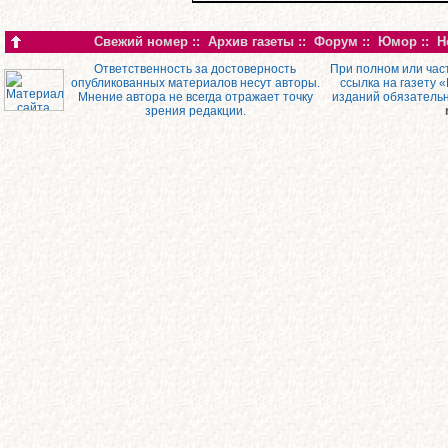
Свежий номер
::
Архив газеты
::
Форум
::
Юмор
::
Н
Ответственность за достоверность
При полном или час
опубликованных материалов несут авторы.
ссылка на газету 
Мнение автора не всегда отражает точку
изданий обязатель
зрения редакции.