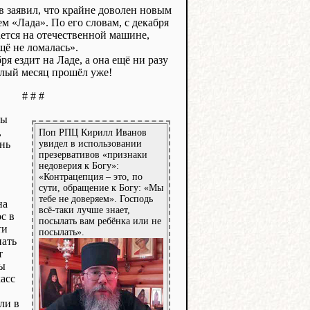
 заявил, что крайне доволен новым
 «Лада». По его словам, с декабря
ается на отечественной машине,
ещё не ломалась».
ря ездит на Ладе, а она ещё ни разу
елый месяц прошёл уже!
# # #
ты
,
Поп РПЦ Кирилл Иванов
нь
увидел в использовании
презервативов «признаки
недоверия к Богу»:
«Контрацепция – это, по
сути, обращение к Богу: «Мы
тебе не доверяем». Господь
на
всё-таки лучше знает,
с в
посылать вам ребёнка или не
ти
посылать».
пать
т
лы
асс
ли в