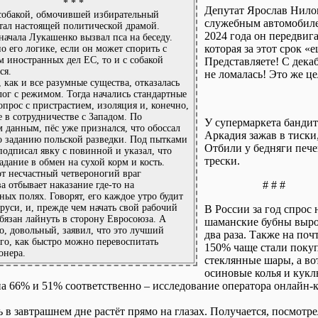
* * *
Депутат Ярослав Нилов
собакой, обмочившей избирательный
служебным автомобилем
стал настоящей политической драмой.
2024 года он передвиг
сначала Лукашенко вызвал пса на беседу.
которая за этот срок «
о его логике, если он может спорить с
 иностранных дел ЕС, то и с собакой
Представляете! С декаб
ся.
не ломалась! Это же ц
, как и все разумные существа, отказалась
лог с режимом. Тогда начались стандартные
опрос с пристрастием, изоляция и, конечно,
 в сотрудничестве с Западом. По
У супермаркета банди
 данным, пёс уже признался, что обоссал
Аркадия зажав в тиски
о заданию польской разведки. Под пытками
Отбили у бедняги пече
подписал явку с повинной и указал, что
трески.
адание в обмен на сухой корм и кость.
от несчастный четвероногий враг
# # #
ва отбывает наказание где-то на
ных полях. Говорят, его каждое утро будит
руси, и, прежде чем начать свой рабочий
В России за год спрос 
обязан лайнуть в сторону Евросоюза. А
шаманские бубны выро
, довольный, заявил, что это лучший
два раза. Также на поч
го, как быстро можно перевоспитать
150% чаще стали поку
онера.
стеклянные шары, а во
осиновые колья и кук
на 66% и 51% соответственно – исследование оператора онлайн-к
 в завтрашнем дне растёт прямо на глазах. Получается, посмотре