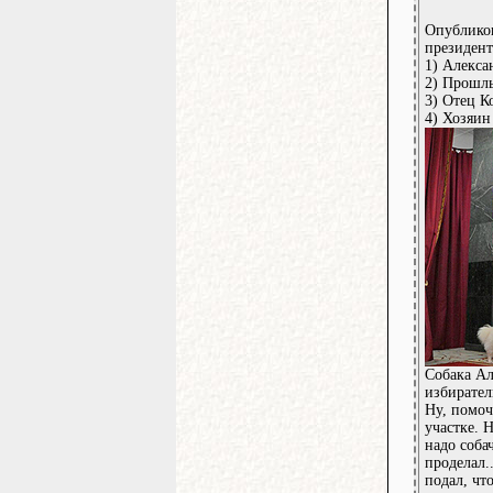
Опубликов
президент
1) Алекса
2) Прошлы
3) Отец К
4) Хозяи
Собака А
избирател
Ну, помоч
участке. 
надо соба
проделал.
подал, чт