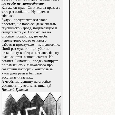
то особо не употребляет»
.
Как же он прав! Он и всегда прав, а в
этот раз особенно. Ну, прям, в
яблочко!
Будучи представителем этого
простого, не побоюсь даже сказать,
глубинного народа, подтверждаю и
свидетельствую. Сколько лет на
стройке проработал, но чтобы
нецензурное слово от какого
работяги прозвучало – не припомню.
Иной раз мужики пригубят по
стаканчику в обед и, казалось бы, ну
щас начнётся, выноси святых. Но
встанет Лимонтий, продекламирует
по памяти стих Маяковского про
советский паспорт и контроль за
культурой речи в бытовке
восстанавливается...
А чтобы матершину на стройке
услышать, ну это, мля, никогда!
Николай Травкин