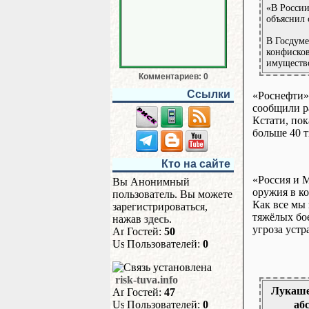
«В России
объяснил 
В Госдуме
конфиско
имуществ
Комментариев: 0
Ссылки
«Роснефти» 
сообщили ра
Кстати, пок
больше 40 т
Кто на сайте
«Россия и 
Вы Анонимный
оружия в ко
пользователь. Вы можете
Как все мы 
зарегистрироваться,
тяжёлых бое
нажав
здесь
.
угроза устр
Гостей:
50
Пользователей:
0
risk-tuva.info
Лукашен
Гостей:
47
аб
Пользователей:
0