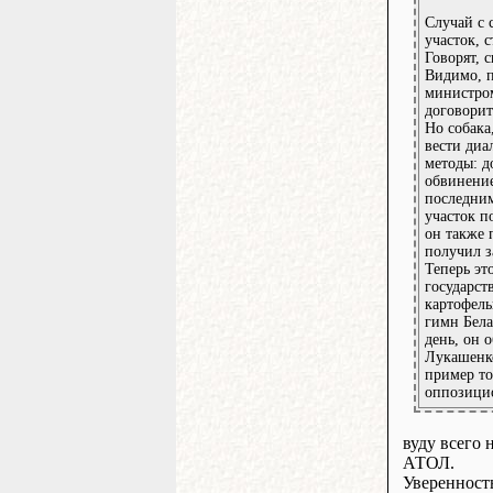
Случай с 
участок, 
Говорят, 
Видимо, п
министром
договорит
Но собака
вести диа
методы: д
обвинение
последним
участок п
он также 
получил з
Теперь эт
государст
картофель
гимн Бела
день, он 
Лукашенко
пример то
оппозици
вуду всего 
АТОЛ.
Уверенность