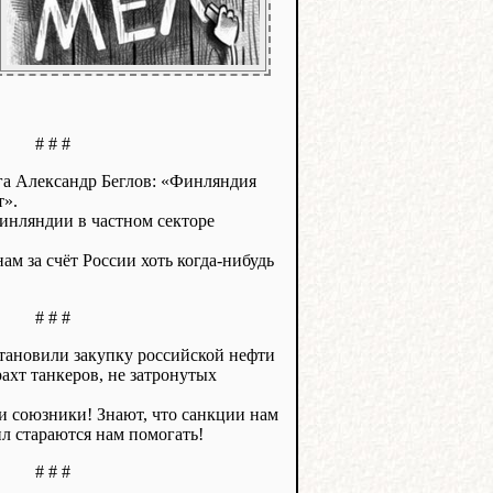
# # #
га Александр Беглов: «Финляндия
т».
Финляндии в частном секторе
ам за счёт России хоть когда-нибудь
# # #
тановили закупку российской нефти
фрахт танкеров, не затронутых
 и союзники! Знают, что санкции нам
сил стараются нам помогать!
# # #