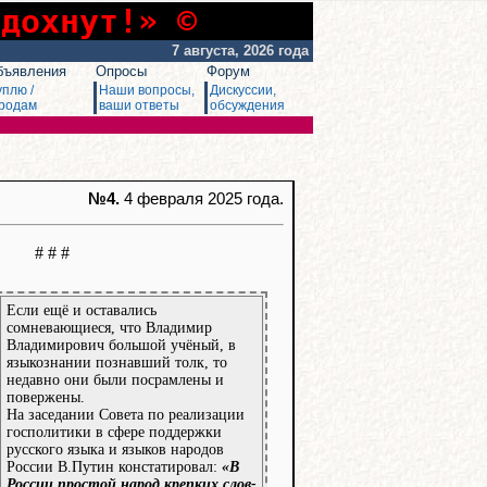
сдохнут!» ©
7 августа, 2026 года
бъявления
Опросы
Форум
уплю /
Наши вопросы,
Дискуссии,
родам
ваши ответы
обсуждения
№4.
4 февраля 2025 года.
# # #
Если ещё и оставались
сомневающиеся, что Владимир
Владимирович большой учёный, в
языкознании познавший толк, то
недавно они были посрамлены и
повержены.
На заседании Совета по реализации
госполитики в сфере поддержки
русского языка и языков народов
России В.Путин констатировал:
«В
России простой народ крепких слов-