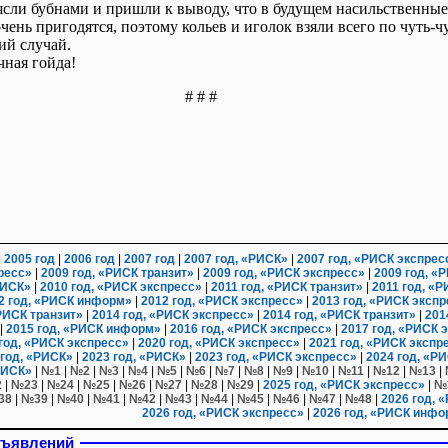
ясли бубнами и пришли к выводу, что в будущем насильственные
чень пригодятся, поэтому кольев и иголок взяли всего по чуть-чу
кий случай.
ная гойда!
# # #
|
2005 год
|
2006 год
|
2007 год
|
2007 год, «РИСК»
|
2007 год, «РИСК экспрес
ресс»
|
2009 год, «РИСК транзит»
|
2009 год, «РИСК экспресс»
|
2009 год, «
РИСК»
|
2010 год, «РИСК экспресс»
|
2011 год, «РИСК транзит»
|
2011 год, «
2 год, «РИСК информ»
|
2012 год, «РИСК экспресс»
|
2013 год, «РИСК эксп
РИСК транзит»
|
2014 год, «РИСК экспресс»
|
2014 год, «РИСК транзит»
|
201
|
2015 год, «РИСК информ»
|
2016 год, «РИСК экспресс»
|
2017 год, «РИСК 
год, «РИСК экспресс»
|
2020 год, «РИСК экспресс»
|
2021 год, «РИСК экспр
 год, «РИСК»
|
2023 год, «РИСК»
|
2023 год, «РИСК экспресс»
|
2024 год, «Р
РИСК»
|
№1
|
№2
|
№3
|
№4
|
№5
|
№6
|
№7
|
№8
|
№9
|
№10
|
№11
|
№12
|
№13
|
2
|
№23
|
№24
|
№25
|
№26
|
№27
|
№28
|
№29
|
2025 год, «РИСК экспресс»
|
№
38
|
№39
|
№40
|
№41
|
№42
|
№43
|
№44
|
№45
|
№46
|
№47
|
№48
|
2026 год, 
2026 год, «РИСК экспресс»
|
2026 год, «РИСК инфо
бъявлений