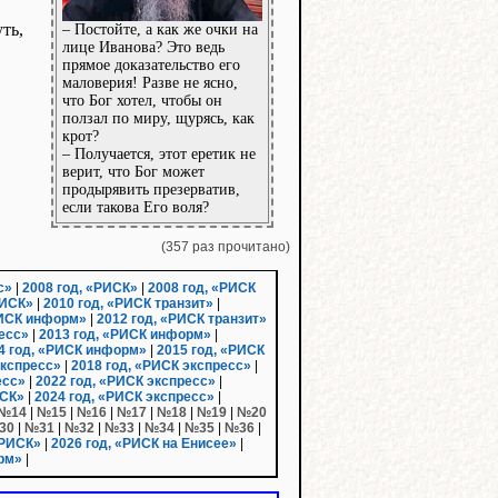
ть,
– Постойте, а как же очки на
лице Иванова? Это ведь
прямое доказательство его
маловерия! Разве не ясно,
что Бог хотел, чтобы он
ползал по миру, щурясь, как
крот?
– Получается, этот еретик не
верит, что Бог может
продырявить презерватив,
если такова Его воля?
(357 раз прочитано)
с»
|
2008 год, «РИСК»
|
2008 год, «РИСК
РИСК»
|
2010 год, «РИСК транзит»
|
РИСК информ»
|
2012 год, «РИСК транзит»
ресс»
|
2013 год, «РИСК информ»
|
4 год, «РИСК информ»
|
2015 год, «РИСК
экспресс»
|
2018 год, «РИСК экспресс»
|
есс»
|
2022 год, «РИСК экспресс»
|
ИСК»
|
2024 год, «РИСК экспресс»
|
№14
|
№15
|
№16
|
№17
|
№18
|
№19
|
№20
30
|
№31
|
№32
|
№33
|
№34
|
№35
|
№36
|
«РИСК»
|
2026 год, «РИСК на Енисее»
|
рм»
|