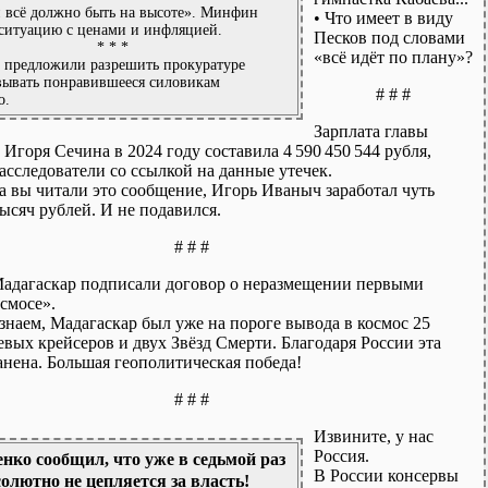
 всё должно быть на высоте». Минфин
• Что имеет в виду
ситуацию с ценами и инфляцией.
Песков под словами
* * *
«всё идёт по плану»?
 предложили разрешить прокуратуре
вывать понравившееся силовикам
# # #
о.
Зарплата главы
Игоря Сечина в 2024 году составила 4 590 450 544 рубля,
сследователи со ссылкой на данные утечек.
а вы читали это сообщение, Игорь Иваныч заработал чуть
ысяч рублей. И не подавился.
# # #
Мадагаскар подписали договор о неразмещении первыми
смосе».
знаем, Мадагаскар был уже на пороге вывода в космос 25
вых крейсеров и двух Звёзд Смерти. Благодаря России эта
анена. Большая геополитическая победа!
# # #
Извините, у нас
Россия.
ко сообщил, что уже в седьмой раз
В России консервы
солютно не цепляется за власть!