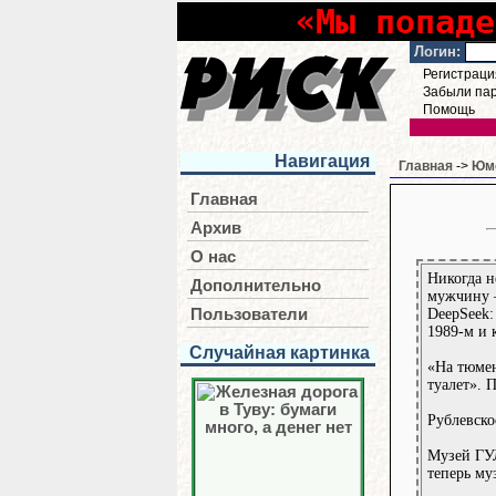
«Мы попаде
Логин:
Регистраци
Забыли па
Помощь
Навигация
Главная
->
Юмо
Главная
Архив
О нас
Никогда н
Дополнительно
мужчину –
DeepSeek:
Пользователи
1989-м и 
Случайная картинка
«На тюмен
туалет». 
Рублевско
Музей ГУЛ
теперь му