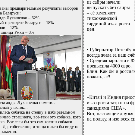
из сайры начали
выпускать без сайры
аны предварительные результаты выборов
– её заменяют
а Беларуси:
тихоокеанской
ндр Лукашенко – 62%.
й президент Беларуси – 18%.
сардиной из-за роста
оли – 12%.
цен.
н шпица Умки – 8%.
• Губернатор Петербур
всегда жила за наш счё
• Средняя зарплата в 
превысила 4000 евро.
Блин. Как бы и россиян
пожить, а?!
«Китай и Индия приос
из-за роста затрат на 
лександра Лукашенко пометила
ьный участок...
санкциями США».
илась собачка на стенку в избирательном
Вот, настоящие друзья
Ничего страшного, всё-таки это собачка, кого
на пользу, и изо всех 
чка. Вот если бы это сам хозяин собачки
.. Да, собственно, и тогда никто бы виду не
о заметил.