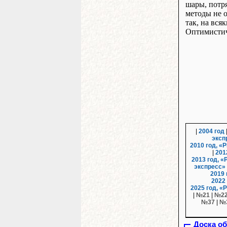
шары, потр
методы не о
так, на вся
Оптимистич
|
2004 год
эксп
2010 год, «
|
201
2013 год, «
экспресс»
2019 
2022
2025 год, «
|
№21
|
№2
№37
|
№
Доска о